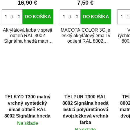
16,90 €
7,50 €
o
v
DO KOŠÍKA
DO KOŠÍKA
Akrylátová farba v spreji
MACOTA COLOR 3G je
V
odtieň RAL 8002
lesklý akrylátový email v
rýchl
Signálna hnedá matná
odtieni RAL 8002
800
je vysokokvalitný email
signálna hnedá.
leskl
na striekanie kovov,...
Vysokokvalitný sprej
sch
na...
TELKYD T300 matný
TELPUR T300 RAL
TE
vrchný syntetický
8002 Signálna hnedá
8002
email odtieň RAL
lesklá polyuretánová
matn
8002 Signálna hnedá
dvojzložková vrchná
dvo
farba
Na sklade
Na sklade