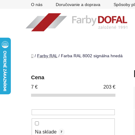
Prejsť
O nás
Doručovanie a doprava
Spôsoby pl
na
obsah
Domov
/
Farby RAL
/
Farba RAL 8002 signálna hnedá
B
o
Cena
č
7
€
203
€
n
ý
p
a
n
e
Na sklade
7