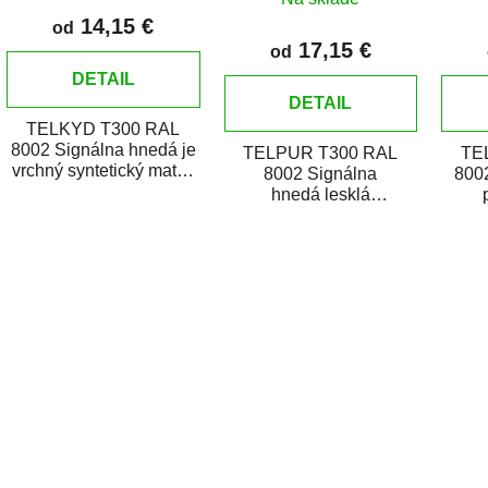
14,15 €
od
17,15 €
od
DETAIL
DETAIL
TELKYD T300 RAL
8002 Signálna hnedá je
TELPUR T300 RAL
TE
vrchný syntetický matný
8002 Signálna
800
email určený pre
hnedá lesklá
zhotovenie náterov
polyuretánová
dvo
kovov i...
dvojzložková vrchná
far
O
farba v plechovke je
v
určená na...
l
á
d
a
c
i
e
p
r