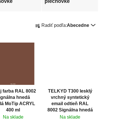
hovke
plechovke
R
Radiť podľa:
Abecedne
a
d
e
n
i
e
p
r
o
j farba RAL 8002
TELKYD T300 lesklý
d
ignálna hnedá
vrchný syntetický
u
klá MoTip ACRYL
email odtieň RAL
k
400 ml
8002 Signálna hnedá
t
Na sklade
Na sklade
o