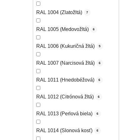
RAL 1004 (Zlatožltá)
7
RAL 1005 (Medovožltá)
6
RAL 1006 (Kukuričná žltá)
5
RAL 1007 (Narcisová žltá)
6
RAL 1011 (Hnedobéžová)
6
RAL 1012 (Citrónová žltá)
6
RAL 1013 (Perlová biela)
6
RAL 1014 (Slonová kosť)
6