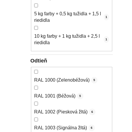
5 kg farby + 0,5 kg tužidla + 1,5 l
1
riedidla
10 kg farby + 1 kg tužidla + 2,5 l
1
riedidla
Odtieň
RAL 1000 (Zelenobéžová)
5
RAL 1001 (Béžová)
5
RAL 1002 (Piesková žltá)
6
RAL 1003 (Signálna žltá)
6