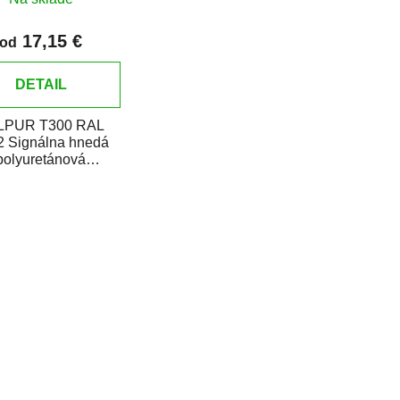
17,15 €
od
DETAIL
LPUR T300 RAL
2 Signálna hnedá
polyuretánová
jzložková vrchná
ba v plechovke je
určená na...