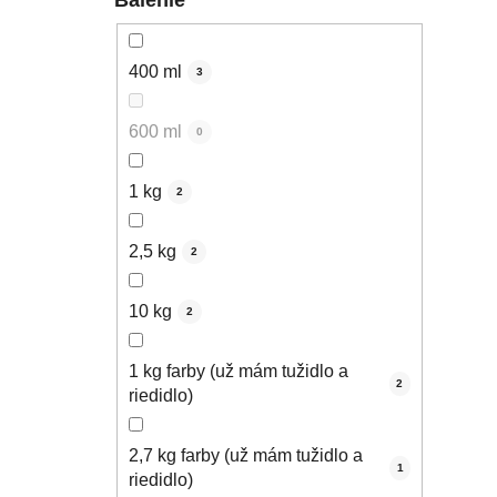
400 ml
3
600 ml
0
1 kg
2
2,5 kg
2
10 kg
2
1 kg farby (už mám tužidlo a
2
riedidlo)
2,7 kg farby (už mám tužidlo a
1
riedidlo)