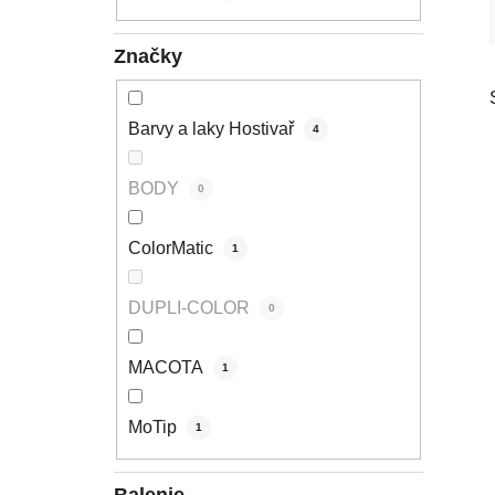
l
Značky
Barvy a laky Hostivař
4
BODY
0
ColorMatic
1
DUPLI-COLOR
0
MACOTA
1
MoTip
1
Balenie