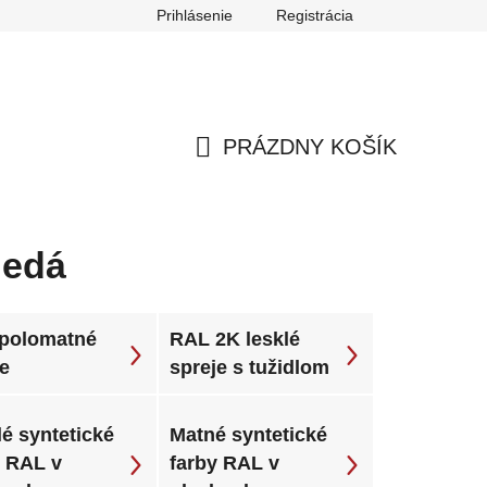
Prihlásenie
Registrácia
ch údajov
Reklamačný poriadok
Odstúpenie od zmluvy
PRÁZDNY KOŠÍK
NÁKUPNÝ
KOŠÍK
nedá
polomatné
RAL 2K lesklé
je
spreje s tužidlom
é syntetické
Matné syntetické
y RAL v
farby RAL v