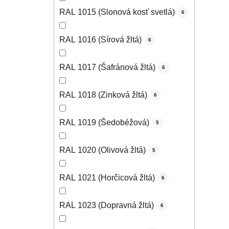
RAL 1015 (Slonová kosť svetlá)
6
RAL 1016 (Sírová žltá)
6
RAL 1017 (Šafránová žltá)
6
RAL 1018 (Zinková žltá)
6
RAL 1019 (Šedobéžová)
5
RAL 1020 (Olivová žltá)
5
RAL 1021 (Horčicová žltá)
6
RAL 1023 (Dopravná žltá)
6