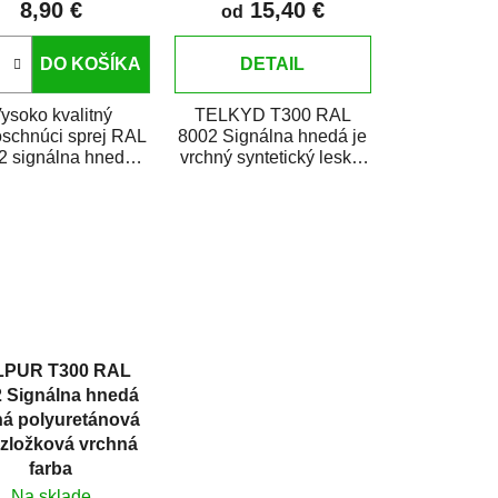
8,90 €
15,40 €
v
od
DO KOŠÍKA
DETAIL
ysoko kvalitný
TELKYD T300 RAL
oschnúci sprej RAL
8002 Signálna hnedá je
2 signálna hnedá
vrchný syntetický lesklý
á s vysokou krycou
email určený pre
opnosťou vhodný
zhotovenie náterov
na...
kovov i...
LPUR T300 RAL
 Signálna hnedá
á polyuretánová
jzložková vrchná
farba
Na sklade