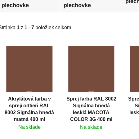
plec
plechovke
plechovke
Stránka
1
z
1
-
7
položiek celkom
V
ý
p
i
s
p
r
Akrylátová farba v
Sprej farba RAL 8002
Spre
o
spreji odtieň RAL
Signálna hnedá
S
d
8002 Signálna hnedá
lesklá MACOTA
les
u
matná 400 ml
COLOR 3G 400 ml
k
Na sklade
Na sklade
t