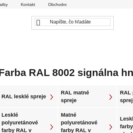
atby
Kontakt
Obchodné podmienky
Ochrana osobný
Farba RAL 8002 signálna h
RAL matné
RAL 
RAL lesklé spreje
spreje
spre
Lesklé
Matné
Leskl
polyuretánové
polyuretánové
farb
farby RAL v
farby RAL v