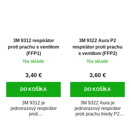
3M 9312 respirátor
3M 9322 Aura P2
proti prachu s ventilom
respirátor proti prachu
(FFP1)
s ventilom (FFP2)
Na sklade
Na sklade
3,40 €
3,60 €
DO KOŠÍKA
DO KOŠÍKA
3M 9312 je
3M 9322 Aura je
jednorazový respirátor
jednorazový respirátor
proti
proti prachu triedy P2
prachu s výdychovým
s výdychovým ventilom.
ventilom.
Poskytuje ochranu...
Poskytuje ochranu