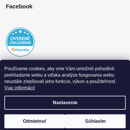
Facebook
Používame cookies, aby sme Vám umožnili pohodlné
prehliadanie webu a vďaka analýze fungovania webu
neustále zlepšovali jeho funkcie, výkon a použiteľnosť.
Viac informácií
Nastavenie
Vytvoril Shoptet
|
Realizoval Appgrade
Odmietnuť
Súhlasím
Copyright 2026
DOFAL autolaky
. Všetky práva
vyhradené.
Upraviť nastavenie cookies