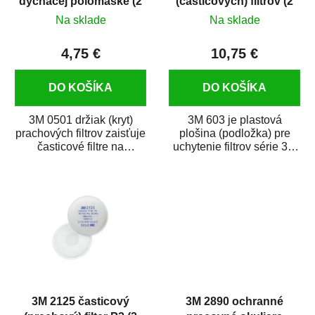
dýchacej polomaske (2
(časticových) filtrov (2
u
v
ks)
ks)
Na sklade
Na sklade
k
t
4,75 €
10,75 €
o
v
DO KOŠÍKA
DO KOŠÍKA
3M 0501 držiak (kryt)
3M 603 je plastová
prachových filtrov zaisťuje
plošina (podložka) pre
časticové filtre na
uchytenie filtrov série 3M
dýchacích maskách.
5000 k dýchacím maskám
Kompatibilný s...
bez súčasného...
3M 2125 časticový
3M 2890 ochranné