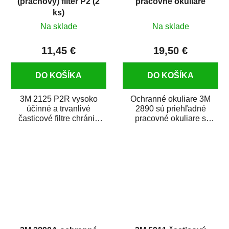
(prachový) filter P2 (2
pracovné okuliare
ks)
Na sklade
Na sklade
11,45 €
19,50 €
DO KOŠÍKA
DO KOŠÍKA
3M 2125 P2R vysoko
Ochranné okuliare 3M
účinné a trvanlivé
2890 sú priehľadné
časticové filtre chránia
pracovné okuliare s
proti pevným (prachovým)
ochranou proti UV
a kvapalným...
žiareniu vhodné na
dlhodobé...