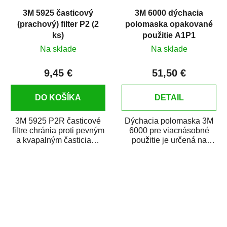
3M 5925 časticový
3M 6000 dýchacia
(prachový) filter P2 (2
polomaska opakované
ks)
použitie A1P1
Na sklade
Na sklade
9,45 €
51,50 €
DO KOŠÍKA
DETAIL
3M 5925 P2R časticové
Dýchacia polomaska 3M
filtre chránia proti pevným
6000 pre viacnásobné
a kvapalným časticiam.
použitie je určená na
Kompatibilné s dýchacími
ochranu dýchania
maskami...
v stavebníctve,...