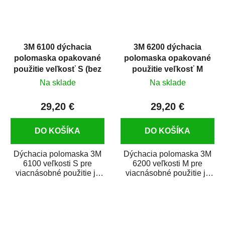
3M 6100 dýchacia
3M 6200 dýchacia
polomaska opakované
polomaska opakované
použitie veľkosť S (bez
použitie veľkosť M
filtrov)
(bez filtrov)
Na sklade
Na sklade
29,20 €
29,20 €
DO KOŠÍKA
DO KOŠÍKA
Dýchacia polomaska 3M
Dýchacia polomaska 3M
6100 veľkosti S pre
6200 veľkosti M pre
viacnásobné použitie je
viacnásobné použitie je
určená na ochranu
určená na ochranu
dýchania v...
dýchania v...