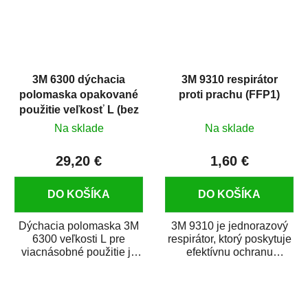
3M 6300 dýchacia
3M 9310 respirátor
polomaska opakované
proti prachu (FFP1)
použitie veľkosť L (bez
filtrov)
Na sklade
Na sklade
29,20 €
1,60 €
DO KOŠÍKA
DO KOŠÍKA
Dýchacia polomaska 3M
3M 9310 je jednorazový
6300 veľkosti L pre
respirátor, ktorý poskytuje
viacnásobné použitie je
efektívnu ochranu
určená na ochranu
dýchacích ciest
dýchania v...
používateľov...