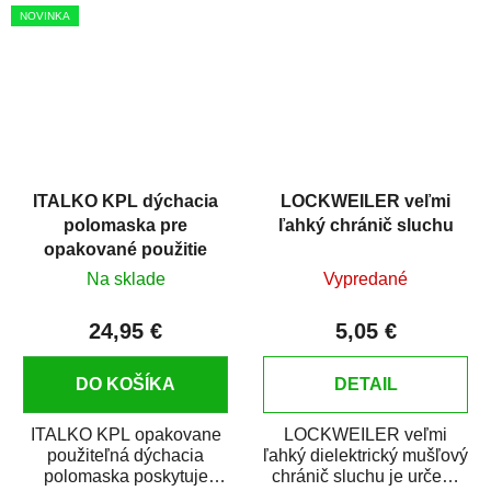
účinná a zároveň...
autolakovni. Je...
NOVINKA
ITALKO KPL dýchacia
LOCKWEILER veľmi
polomaska pre
ľahký chránič sluchu
opakované použitie
A1P1 veľkosť L
Na sklade
Vypredané
24,95 €
5,05 €
DO KOŠÍKA
DETAIL
ITALKO KPL opakovane
LOCKWEILER veľmi
použiteľná dýchacia
ľahký dielektrický mušľový
polomaska poskytuje
chránič sluchu je určený