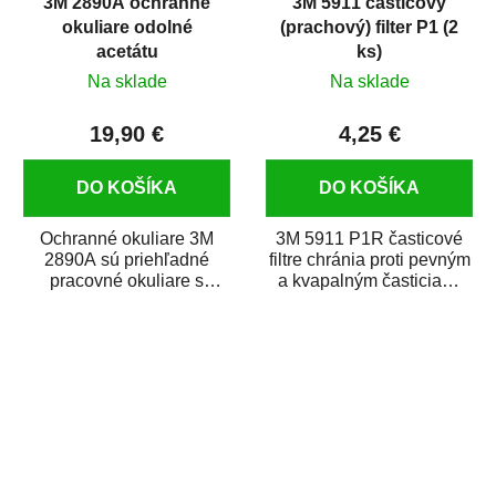
3M 2890A ochranné
3M 5911 časticový
okuliare odolné
(prachový) filter P1 (2
acetátu
ks)
Na sklade
Na sklade
19,90 €
4,25 €
DO KOŠÍKA
DO KOŠÍKA
Ochranné okuliare 3M
3M 5911 P1R časticové
2890A sú priehľadné
filtre chránia proti pevným
pracovné okuliare s
a kvapalným časticiam.
ochranou proti UV
Kompatibilné s dýchacími
žiareniu vhodné na
maskami...
dlhodobé...