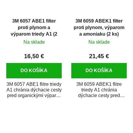
3M 6057 ABE1 filter
3M 6059 ABEK1 filter
proti plynom a
proti plynom, výparom
výparom triedy A1 (2
a amoniaku (2 ks)
ks)
Na sklade
Na sklade
16,50 €
21,45 €
DO KOŠÍKA
DO KOŠÍKA
3M 6057 ABE1 flitre triedy
3M 6059 ABEK1 flitre
A1 chránia dýchacie cesty
triedy A1 chránia
pred organickými výparmi
dýchacie cesty pred
(napr. xylén, toluén),...
organickými výparmi
(napr. xylén, toluén),...