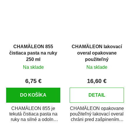
dýchacích ciest...
CHAMÄLEON 855
CHAMÄLEON lakovací
čistiaca pasta na ruky
overal opakovane
250 ml
použiteľný
Na sklade
Na sklade
6,75 €
16,60 €
DO KOŠÍKA
DETAIL
CHAMÄLEON 855 je
CHAMÄLEON opakovane
tekutá čistiaca pasta na
použiteľný lakovací overal
ruky na silné a odolné
chráni pred zašpinením a
znečistenie. Je veľmi
farbami pri práci v