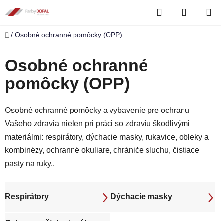
Prejsť
Hľadať
NÁKUP
na
obsah
KOŠÍK
Domov
/
Osobné ochranné pomôcky (OPP)
Osobné ochranné
pomôcky (OPP)
Osobné ochranné pomôcky a vybavenie pre ochranu
Vašeho zdravia nielen pri práci so zdraviu škodlivými
materiálmi: respirátory, dýchacie masky, rukavice, obleky a
kombinézy, ochranné okuliare, chrániče sluchu, čistiace
pasty na ruky..
Respirátory
Dýchacie masky