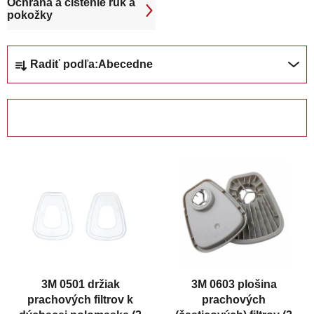
Ochrana a čistenie rúk a
pokožky
R
Radiť podľa:
Abecedne
a
d
e
OTVORIŤ FILTER
n
i
V
e
ý
p
p
r
i
o
s
d
p
u
r
k
3M 0501 držiak
3M 0603 plošina
o
t
prachových filtrov k
prachových
d
o