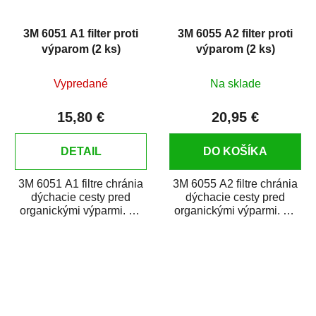
3M 6051 A1 filter proti
3M 6055 A2 filter proti
výparom (2 ks)
výparom (2 ks)
Vypredané
Na sklade
15,80 €
20,95 €
DETAIL
DO KOŠÍKA
3M 6051 A1 filtre chránia
3M 6055 A2 filtre chránia
dýchacie cesty pred
dýchacie cesty pred
organickými výparmi. Sú
organickými výparmi. Sú
kompatibilné s dýchacími
kompatibilné s dýchacími
maskami...
maskami...