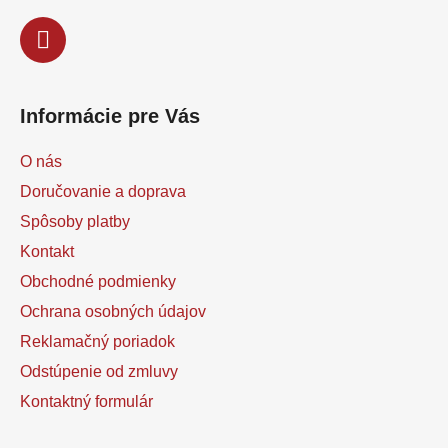
y
v
ý
p
i
s
Informácie pre Vás
u
O nás
Doručovanie a doprava
Spôsoby platby
Kontakt
Obchodné podmienky
Ochrana osobných údajov
Reklamačný poriadok
Odstúpenie od zmluvy
Kontaktný formulár