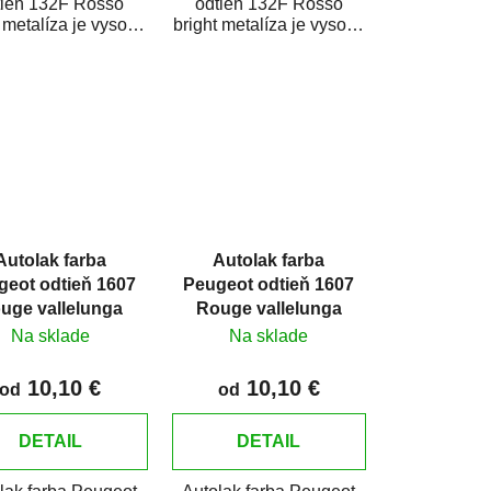
tieň 132F Rosso
odtieň 132F Rosso
t metalíza je vysoko
bright metalíza je vysoko
tná farba na auto na
kvalitná farba na auto na
dové opravy,...
bodové opravy,...
Autolak farba
Autolak farba
geot odtieň 1607
Peugeot odtieň 1607
uge vallelunga
Rouge vallelunga
Na sklade
Na sklade
10,10 €
10,10 €
od
od
DETAIL
DETAIL