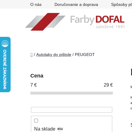
Prejsť
O nás
Doručovanie a doprava
Spôsoby pl
na
obsah
Domov
/
Autolaky do pištole
/
PEUGEOT
B
o
Cena
č
7
€
29
€
n
ý
p
a
a
o
n
e
Na sklade
854