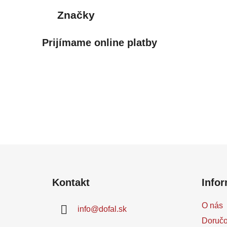
Značky
Prijímame online platby
Z
á
Kontakt
Infor
p
ä
O nás
info
@
dofal.sk
t
Doručo