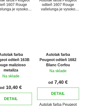
lak farba Peugeot
Autolak farba Peugeot
tieň 1607 Rouge
odtieň 1607 Rouge
lelunga je vysoko
vallelunga je vysoko
tná farba na auto na
kvalitná farba na auto na
dové opravy,...
bodové opravy,...
Autolak farba
Autolak farba
eot odtieň 163B
Peugeot odtieň 1682
uge malizioso
Blanc Corfou
metalíza
Na sklade
Na sklade
7,40 €
od
10,40 €
od
DETAIL
DETAIL
Autolak farba Peugeot