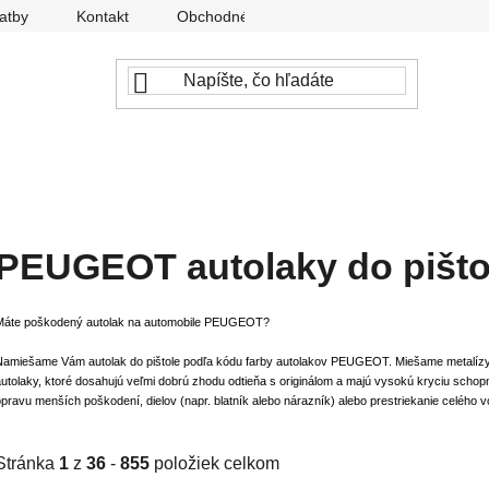
atby
Kontakt
Obchodné podmienky
Ochrana osobný
PEUGEOT autolaky do pišto
Máte poškodený autolak na automobile PEUGEOT?
Namiešame Vám autolak do pištole podľa kódu farby autolakov PEUGEOT. Miešame metalízy do 
utolaky, ktoré dosahujú veľmi dobrú zhodu odtieňa s originálom a majú vysokú kryciu schopn
pravu menších poškodení, dielov (napr. blatník alebo nárazník) alebo prestriekanie celého vo
Stránka
1
z
36
-
855
položiek celkom