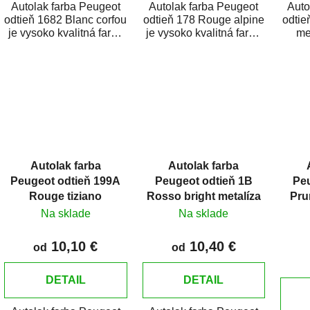
Autolak farba Peugeot
Autolak farba Peugeot
Auto
odtieň 1682 Blanc corfou
odtieň 178 Rouge alpine
odtie
je vysoko kvalitná farba
je vysoko kvalitná farba
me
na auto na bodové
na auto na bodové
kvali
opravy, opravy...
opravy, opravy...
bo
Autolak farba
Autolak farba
Peugeot odtieň 199A
Peugeot odtieň 1B
Pe
Rouge tiziano
Rosso bright metalíza
Pru
Na sklade
Na sklade
10,10 €
10,40 €
od
od
DETAIL
DETAIL