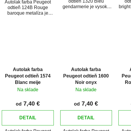
odtieň 1320 Bleu
od
Autolak farba Peugeot
gendarmerie je vysoko
brigh
odtieň 124B Rouge
kvalitná farba na auto na
kvali
baroque metalíza je
bodové opravy,...
bo
vysoko kvalitná farba na
auto na bodové opravy,...
Autolak farba
Autolak farba
Peugeot odtieň 1574
Peugeot odtieň 1600
Peu
Blanc meije
Noir onyx
Ro
Na sklade
Na sklade
7,40 €
7,40 €
od
od
DETAIL
DETAIL