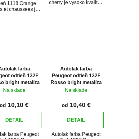
cherry je vysoko kvalitná
ieň 1118 Orange
farba na auto na bodové
s et chaussees je
opravy, opravy...
o kvalitná farba na
to na bodové...
Autolak farba
Autolak farba
geot odtieň 132F
Peugeot odtieň 132F
o bright metalíza
Rosso bright metalíza
Na sklade
Na sklade
10,10 €
10,40 €
od
od
DETAIL
DETAIL
lak farba Peugeot
Autolak farba Peugeot