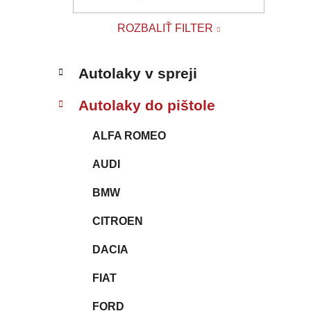
l
ROZBALIŤ FILTER
K
Preskočiť
Autolaky v spreji
a
kategórie
t
Autolaky do pištole
e
g
ALFA ROMEO
ó
r
AUDI
i
e
BMW
CITROEN
DACIA
FIAT
FORD