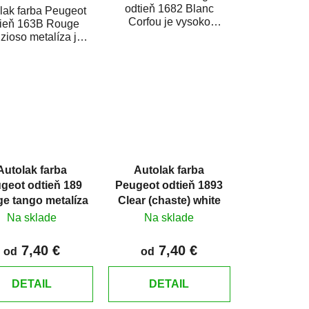
odtieň 1682 Blanc
lak farba Peugeot
Corfou je vysoko
tieň 163B Rouge
kvalitná farba na auto na
zioso metalíza je
bodové opravy, opravy...
o kvalitná farba na
to na bodové...
Autolak farba
Autolak farba
geot odtieň 189
Peugeot odtieň 1893
e tango metalíza
Clear (chaste) white
Na sklade
Na sklade
7,40 €
7,40 €
od
od
DETAIL
DETAIL