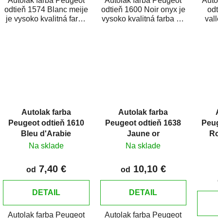
Autolak farba Peugeot
Autolak farba Peugeot
Auto
odtieň 1574 Blanc meije
odtieň 1600 Noir onyx je
od
je vysoko kvalitná farba
vysoko kvalitná farba na
val
na auto na bodové
auto na bodové opravy,
kvali
opravy, opravy...
opravy...
bo
Autolak farba
Autolak farba
Peugeot odtieň 1610
Peugeot odtieň 1638
Peug
Bleu d'Arabie
Jaune or
Ro
Na sklade
Na sklade
7,40 €
10,10 €
od
od
DETAIL
DETAIL
Autolak farba Peugeot
Autolak farba Peugeot