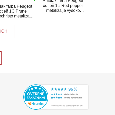
Autolak farba Peugeot
odtieň 1E Red pepper
lak farba Peugeot
metalíza je vysoko
dtieň 1C Prune
kvalitná farba na auto na
christo metalíza je
bodové opravy,...
o kvalitná farba na
to na bodové...
ŠÍCH