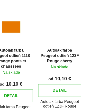
d
e
n
i
e
p
r
o
Autolak farba
Autolak farba
d
geot odtieň 1118
Peugeot odtieň 123F
u
range ponts et
Rouge cherry
k
chaussees
Na sklade
t
Na sklade
o
10,10 €
od
10,10 €
v
od
DETAIL
DETAIL
Autolak farba Peugeot
odtieň 123F Rouge
lak farba Peugeot