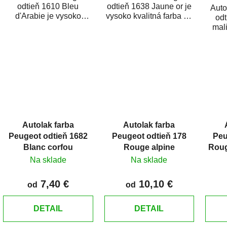
odtieň 1610 Bleu
odtieň 1638 Jaune or je
Auto
d'Arabie je vysoko
vysoko kvalitná farba na
od
kvalitná farba na auto na
auto na bodové opravy,
mali
bodové opravy, opravy...
opravy...
vysok
au
Autolak farba
Autolak farba
Peugeot odtieň 1682
Peugeot odtieň 178
Peu
Blanc corfou
Rouge alpine
Roug
Na sklade
Na sklade
7,40 €
10,10 €
od
od
DETAIL
DETAIL