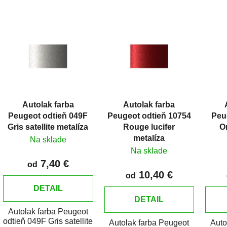
V
ý
p
i
s
p
r
Autolak farba
Autolak farba
o
Peugeot odtieň 049F
Peugeot odtieň 10754
Peu
d
Gris satellite metalíza
Rouge lucifer
O
u
metalíza
Na sklade
k
Na sklade
t
7,40 €
od
10,40 €
o
od
v
DETAIL
DETAIL
Autolak farba Peugeot
odtieň 049F Gris satellite
Autolak farba Peugeot
Auto