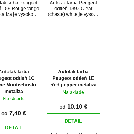
lak farba Peugeot
Autolak farba Peugeot
ň 189 Rouge tango
odtieň 1893 Clear
talíza je vysoko
(chaste) white je vysoko
tná farba na auto na
kvalitná farba na auto na
dové opravy,...
bodové opravy,...
Autolak farba
Autolak farba
ugeot odtieň 1C
Peugeot odtieň 1E
ne Montechristo
Red pepper metalíza
metalíza
Na sklade
Na sklade
10,10 €
od
7,40 €
od
DETAIL
DETAIL