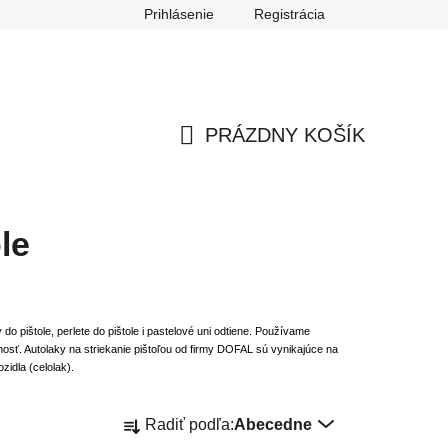
Prihlásenie
Registrácia
ch údajov
Reklamačný poriadok
Odstúpenie od zmluvy
PRÁZDNY KOŠÍK
NÁKUPNÝ
KOŠÍK
le
pištole, perlete do pištole i pastelové uni odtiene. Používame
osť. Autolaky na striekanie pištoľou od firmy DOFAL sú vynikajúce na
zidla (celolak).
R
Radiť podľa:
Abecedne
a