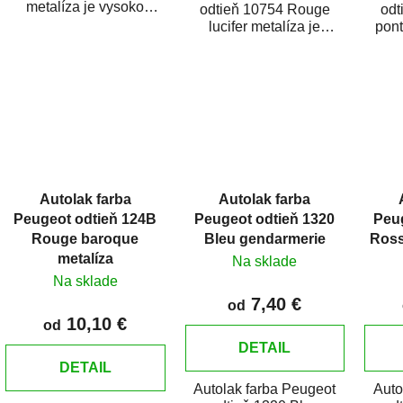
metalíza je vysoko
odtieň 10754 Rouge
odt
kvalitná farba na auto na
lucifer metalíza je
pont
bodové...
vysoko kvalitná farba na
vysok
auto na bodové...
au
Autolak farba
Autolak farba
Peugeot odtieň 124B
Peugeot odtieň 1320
Peu
Rouge baroque
Bleu gendarmerie
Ross
metalíza
Na sklade
Na sklade
7,40 €
od
10,10 €
od
DETAIL
DETAIL
Autolak farba Peugeot
Auto