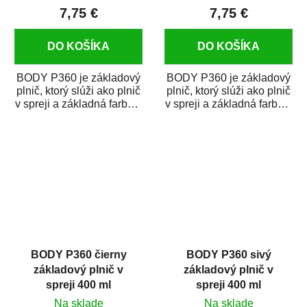
7,75 €
7,75 €
DO KOŠÍKA
DO KOŠÍKA
BODY P360 je základový
BODY P360 je základový
plnič, ktorý slúži ako plnič
plnič, ktorý slúži ako plnič
v spreji a základná farba v
v spreji a základná farba v
spreji zároveň. BODY
spreji zároveň. BODY
P360...
P360...
BODY P360 čierny
BODY P360 sivý
základový plnič v
základový plnič v
spreji 400 ml
spreji 400 ml
Na sklade
Na sklade