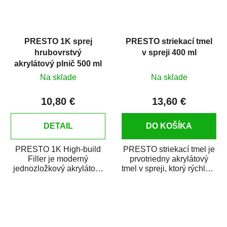
PRESTO 1K sprej
PRESTO striekací tmel
hrubovrstvý
v spreji 400 ml
akrylátový plnič 500 ml
Na sklade
Na sklade
10,80 €
13,60 €
DETAIL
DO KOŠÍKA
PRESTO 1K High-build
PRESTO striekací tmel je
Filler je moderný
prvotriedny akrylátový
jednozložkový akrylátový
tmel v spreji, ktorý rýchlo a
plnič v spreji s
spoľahlivo vyrovná
vynikajúcimi plniacimi...
prípadné...