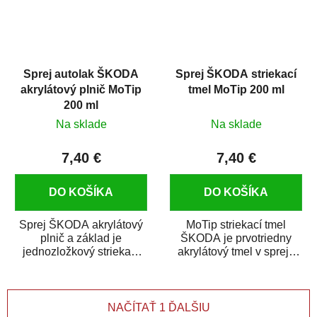
Sprej autolak ŠKODA
Sprej ŠKODA striekací
akrylátový plnič MoTip
tmel MoTip 200 ml
200 ml
Na sklade
Na sklade
7,40 €
7,40 €
DO KOŠÍKA
DO KOŠÍKA
Sprej ŠKODA akrylátový
MoTip striekací tmel
plnič a základ je
ŠKODA je prvotriedny
jednozložkový striekací
akrylátový tmel v spreji,
plnič ideálny na vyplnenie
ktorý rýchlo a spoľahlivo
malých pórov,...
vyrovná...
NAČÍTAŤ 1 ĎALŠIU