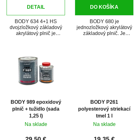
v
DETAIL
DO KOŠÍKA
BODY 634 4+1 HS
BODY 680 je
dvojzložkový základový
jednozložkový akrylátový
akrylátový plnič je
základový plnič. Je
rýchloschnúci
vhodný na staré laky
dvojzložkový plnič na
(syntetické, 2K autolaky
bodové...
i...
BODY 989 epoxidový
BODY P261
plnič + tužidlo (sada
polyesterový striekací
1,25 l)
tmel 1 l
Na sklade
Na sklade
29,50 €
19,35 €