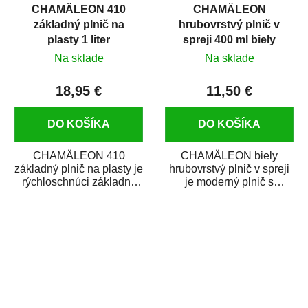
CHAMÄLEON 410
CHAMÄLEON
základný plnič na
hrubovrstvý plnič v
plasty 1 liter
spreji 400 ml biely
Na sklade
Na sklade
18,95 €
11,50 €
DO KOŠÍKA
DO KOŠÍKA
CHAMÄLEON 410
CHAMÄLEON biely
základný plnič na plasty je
hrubovrstvý plnič v spreji
rýchloschnúci základný
je moderný plnič s
náter na plasty s dobrými
vynikajúcimi plniacimi
plniacimi...
schopnosťami a
vysokou...