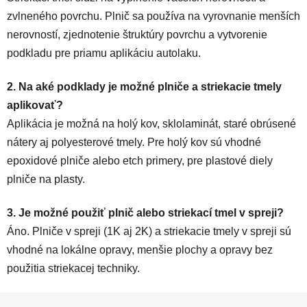
zvlneného povrchu. Plnič sa používa na vyrovnanie menších
nerovností, zjednotenie štruktúry povrchu a vytvorenie
podkladu pre priamu aplikáciu autolaku.
2. Na aké podklady je možné plniče a striekacie tmely
aplikovať?
Aplikácia je možná na holý kov, sklolaminát, staré obrúsené
nátery aj polyesterové tmely. Pre holý kov sú vhodné
epoxidové plniče alebo etch primery, pre plastové diely
plniče na plasty.
3. Je možné použiť plnič alebo striekací tmel v spreji?
Áno. Plniče v spreji (1K aj 2K) a striekacie tmely v spreji sú
vhodné na lokálne opravy, menšie plochy a opravy bez
použitia striekacej techniky.
Z