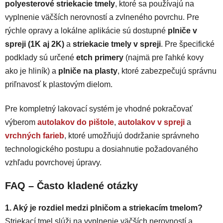
polyesterové striekacie tmely
s
, ktoré sa používajú na
u
vyplnenie väčších nerovností a zvlneného povrchu. Pre
rýchle opravy a lokálne aplikácie sú dostupné
plniče v
spreji (1K aj 2K)
a
striekacie tmely v spreji
. Pre špecifické
podklady sú určené
etch primery
(najmä pre ľahké kovy
ako je hliník) a
plniče na plasty
, ktoré zabezpečujú správnu
priľnavosť k plastovým dielom.
Pre kompletný lakovací systém je vhodné pokračovať
výberom
autolakov do pištole
,
autolakov v spreji
a
vrchných farieb
, ktoré umožňujú dodržanie správneho
technologického postupu a dosiahnutie požadovaného
vzhľadu povrchovej úpravy.
FAQ – Často kladené otázky
1. Aký je rozdiel medzi plničom a striekacím tmelom?
Striekací tmel slúži na vyplnenie väčších nerovností a