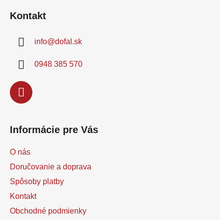
á
Kontakt
p
ä
info
@
dofal.sk
t
i
0948 385 570
e
Informácie pre Vás
O nás
Doručovanie a doprava
Spôsoby platby
Kontakt
Obchodné podmienky