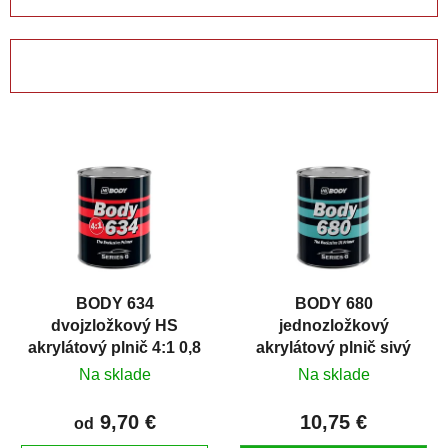
a
d
e
OTVORIŤ FILTER
n
i
V
e
ý
p
p
r
i
o
s
d
p
u
r
k
BODY 634
BODY 680
o
t
dvojzložkový HS
jednozložkový
d
o
akrylátový plnič 4:1 0,8
akrylátový plnič sivý
u
v
litra
0,8 litra
Na sklade
Na sklade
k
t
9,70 €
10,75 €
od
o