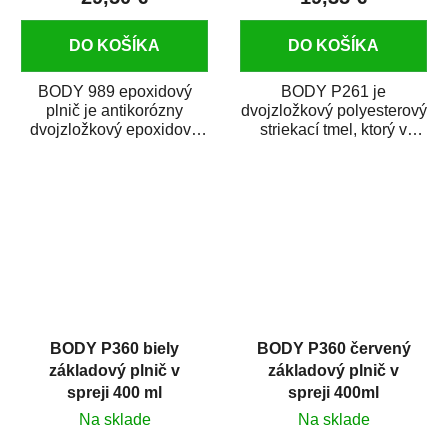
DO KOŠÍKA
DO KOŠÍKA
BODY 989 epoxidový
BODY P261 je
plnič je antikorózny
dvojzložkový polyesterový
dvojzložkový epoxidový
striekací tmel, ktorý v
plnič a základná farba. Je
jednom kroku vyplní
vhodný na staré...
hlbšie škrabance po...
BODY P360 biely
BODY P360 červený
základový plnič v
základový plnič v
spreji 400 ml
spreji 400ml
Na sklade
Na sklade