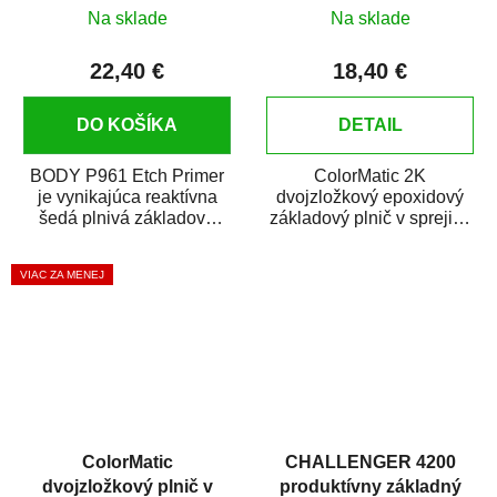
plnič v spreji 200 ml
Na sklade
Na sklade
22,40 €
18,40 €
DO KOŠÍKA
DETAIL
BODY P961 Etch Primer
ColorMatic 2K
je vynikajúca reaktívna
dvojzložkový epoxidový
šedá plnivá základová
základový plnič v spreji je
farba. Je vhodná ako
vynikajúci pre všetky
základová farba na...
kovové povrchy ako...
VIAC ZA MENEJ
ColorMatic
CHALLENGER 4200
dvojzložkový plnič v
produktívny základný