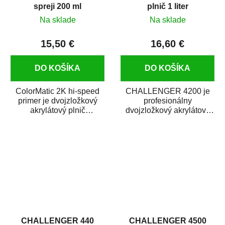
spreji 200 ml
plnič 1 liter
Na sklade
Na sklade
15,50 €
16,60 €
DO KOŠÍKA
DO KOŠÍKA
ColorMatic 2K hi-speed
CHALLENGER 4200 je
primer je dvojzložkový
profesionálny
akrylátový plnič
dvojzložkový akrylátový
a základná farba. Je
základný plnič (surfacer).
univerzálne použiteľný...
Ľahko sa nanáša, dobre...
CHALLENGER 440
CHALLENGER 4500