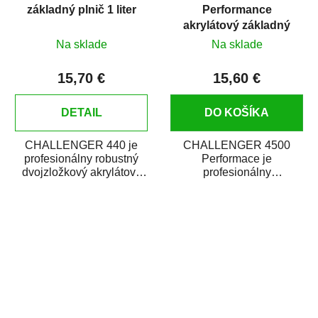
základný plnič 1 liter
Performance
akrylátový základný
plnič 1 liter
Na sklade
Na sklade
15,70 €
15,60 €
DETAIL
DO KOŠÍKA
CHALLENGER 440 je
CHALLENGER 4500
profesionálny robustný
Performace je
dvojzložkový akrylátový
profesionálny
základný plnič (surfacer).
dvojzložkový akrylátový
Je...
základný plnič (surfacer).
Ľahko sa...