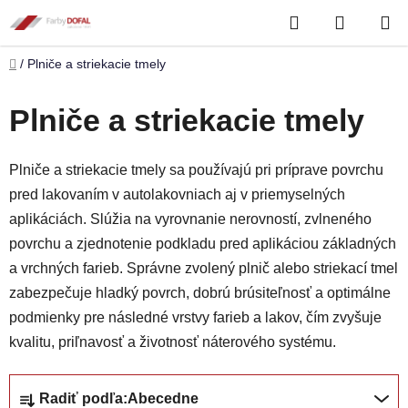
Prejsť
Hľadať
NÁKUP
na
obsah
KOŠÍK
Domov
/
Plniče a striekacie tmely
Plniče a striekacie tmely
Plniče a striekacie tmely sa používajú pri príprave povrchu
pred lakovaním v autolakovniach aj v priemyselných
aplikáciách. Slúžia na vyrovnanie nerovností, zvlneného
povrchu a zjednotenie podkladu pred aplikáciou základných
a vrchných farieb. Správne zvolený plnič alebo striekací tmel
zabezpečuje hladký povrch, dobrú brúsiteľnosť a optimálne
podmienky pre následné vrstvy farieb a lakov, čím zvyšuje
kvalitu, priľnavosť a životnosť náterového systému.
R
Radiť podľa:
Abecedne