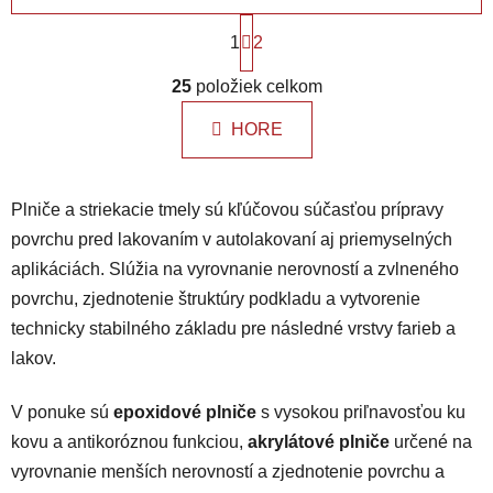
S
1
t
2
r
O
á
25
položiek celkom
v
n
l
k
HORE
á
o
d
v
a
a
Plniče a striekacie tmely sú kľúčovou súčasťou prípravy
n
c
i
i
povrchu pred lakovaním v autolakovaní aj priemyselných
e
e
aplikáciách. Slúžia na vyrovnanie nerovností a zvlneného
p
povrchu, zjednotenie štruktúry podkladu a vytvorenie
r
technicky stabilného základu pre následné vrstvy farieb a
v
k
lakov.
y
v
V ponuke sú
epoxidové plniče
s vysokou priľnavosťou ku
ý
kovu a antikoróznou funkciou,
akrylátové plniče
určené na
p
vyrovnanie menších nerovností a zjednotenie povrchu a
i