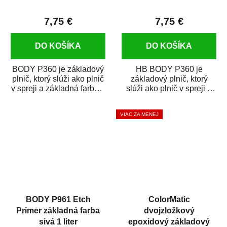
7,75 €
7,75 €
DO KOŠÍKA
DO KOŠÍKA
BODY P360 je základový
HB BODY P360 je
plnič, ktorý slúži ako plnič
základový plnič, ktorý
v spreji a základná farba v
slúži ako plnič v spreji a
spreji zároveň. BODY
základná farba v spreji
P360...
zároveň. HB BODY...
VIAC ZA MENEJ
BODY P961 Etch
ColorMatic
Primer základná farba
dvojzložkový
sivá 1 liter
epoxidový základový