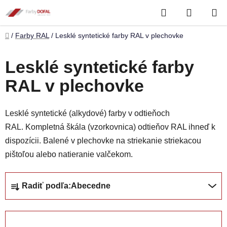
Prejsť
Hľadať
NÁKUP
na
obsah
KOŠÍK
Domov
/
Farby RAL
/
Lesklé syntetické farby RAL v plechovke
Lesklé syntetické farby
RAL v plechovke
Lesklé syntetické (alkydové) farby v odtieňoch
RAL. Kompletná škála (vzorkovnica) odtieňov RAL ihneď k
dispozícii. Balené v plechovke na striekanie striekacou
pištoľou alebo natieranie valčekom.
R
Radiť podľa:
Abecedne
a
d
e
OTVORIŤ FILTER