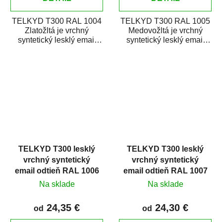
TELKYD T300 RAL 1004
TELKYD T300 RAL 1005
Zlatožltá je vrchný
Medovožltá je vrchný
syntetický lesklý email
syntetický lesklý email
určený pre zhotovenie
určený pre zhotovenie
náterov kovov i...
náterov kovov i...
TELKYD T300 lesklý
TELKYD T300 lesklý
vrchný syntetický
vrchný syntetický
email odtieň RAL 1006
email odtieň RAL 1007
Kukuričná žltá
Narcisová žltá
Na sklade
Na sklade
24,35 €
24,30 €
od
od