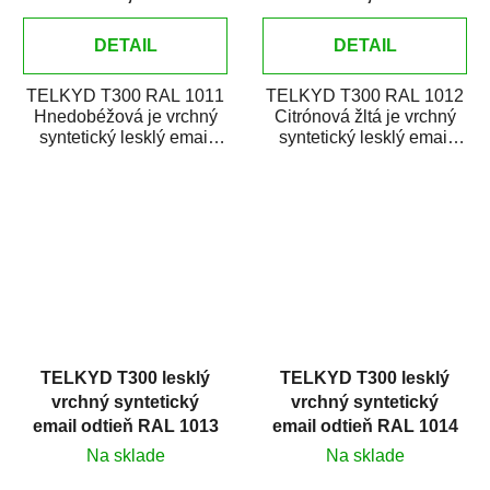
DETAIL
DETAIL
TELKYD T300 RAL 1011
TELKYD T300 RAL 1012
Hnedobéžová je vrchný
Citrónová žltá je vrchný
syntetický lesklý email
syntetický lesklý email
určený pre zhotovenie
určený pre zhotovenie
náterov kovov i...
náterov kovov i...
TELKYD T300 lesklý
TELKYD T300 lesklý
vrchný syntetický
vrchný syntetický
email odtieň RAL 1013
email odtieň RAL 1014
Perlová biela
Slonová kosť
Na sklade
Na sklade