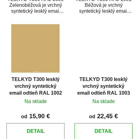
Zelenobéžová je vrchný
Béžová je vrchný
syntetický lesklý email
syntetický lesklý email
určený pre zhotovenie
určený pre zhotovenie
náterov kovov i...
náterov kovov i dreva v...
TELKYD T300 lesklý
TELKYD T300 lesklý
vrchný syntetický
vrchný syntetický
email odtieň RAL 1002
email odtieň RAL 1003
Piesková žltá
Signálna žltá
Na sklade
Na sklade
15,90 €
22,45 €
od
od
DETAIL
DETAIL