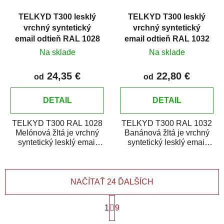
TELKYD T300 lesklý
TELKYD T300 lesklý
vrchný syntetický
vrchný syntetický
email odtieň RAL 1028
email odtieň RAL 1032
Melónová žltá
Banánová žltá
Na sklade
Na sklade
24,35 €
22,80 €
od
od
DETAIL
DETAIL
TELKYD T300 RAL 1028
TELKYD T300 RAL 1032
Melónová žltá je vrchný
Banánová žltá je vrchný
syntetický lesklý email
syntetický lesklý email
určený pre zhotovenie
určený pre zhotovenie
náterov kovov i...
náterov kovov i...
NAČÍTAŤ 24 ĎALŠÍCH
S
1
t
9
r
O