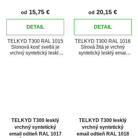
15,75 €
20,15 €
od
od
DETAIL
DETAIL
TELKYD T300 RAL 1015
TELKYD T300 RAL 1016
Slonová kosť svetlá je
Sírová žltá je vrchný
vrchný syntetický lesklý
syntetický lesklý email
email určený pre
určený pre zhotovenie
zhotovenie náterov...
náterov kovov i...
TELKYD T300 lesklý
TELKYD T300 lesklý
vrchný syntetický
vrchný syntetický
email odtieň RAL 1017
email odtieň RAL 1018