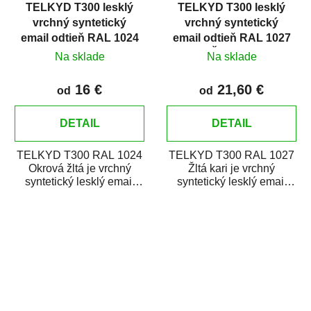
TELKYD T300 lesklý
TELKYD T300 lesklý
vrchný syntetický
vrchný syntetický
email odtieň RAL 1024
email odtieň RAL 1027
Okrová žltá
Žltá kari
Na sklade
Na sklade
16 €
21,60 €
od
od
DETAIL
DETAIL
TELKYD T300 RAL 1024
TELKYD T300 RAL 1027
Okrová žltá je vrchný
Žltá kari je vrchný
syntetický lesklý email
syntetický lesklý email
určený pre zhotovenie
určený pre zhotovenie
náterov kovov i...
náterov kovov i...