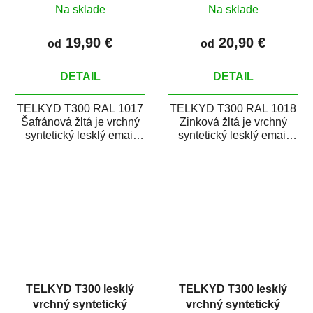
Šafránová žltá
Zinková žltá
Na sklade
Na sklade
19,90 €
20,90 €
od
od
DETAIL
DETAIL
TELKYD T300 RAL 1017
TELKYD T300 RAL 1018
Šafránová žltá je vrchný
Zinková žltá je vrchný
syntetický lesklý email
syntetický lesklý email
určený pre zhotovenie
určený pre zhotovenie
náterov kovov i...
náterov kovov i...
TELKYD T300 lesklý
TELKYD T300 lesklý
vrchný syntetický
vrchný syntetický