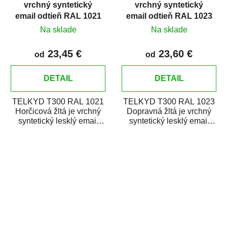
vrchný syntetický
vrchný syntetický
email odtieň RAL 1021
email odtieň RAL 1023
Horčicová žltá
Dopravná žltá
Na sklade
Na sklade
23,45 €
23,60 €
od
od
DETAIL
DETAIL
TELKYD T300 RAL 1021
TELKYD T300 RAL 1023
Horčicová žltá je vrchný
Dopravná žltá je vrchný
syntetický lesklý email
syntetický lesklý email
určený pre zhotovenie
určený pre zhotovenie
náterov kovov i...
náterov kovov i...