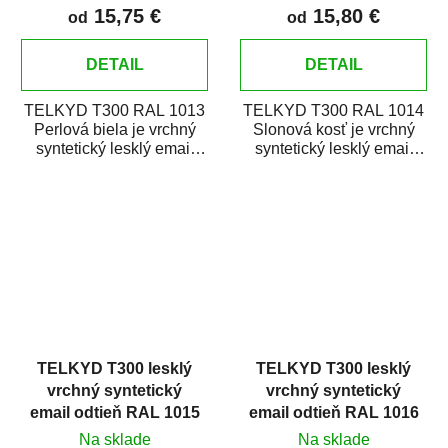
15,75 €
15,80 €
od
od
DETAIL
DETAIL
TELKYD T300 RAL 1013
TELKYD T300 RAL 1014
Perlová biela je vrchný
Slonová kosť je vrchný
syntetický lesklý email
syntetický lesklý email
určený pre zhotovenie
určený pre zhotovenie
náterov kovov i...
náterov kovov i...
TELKYD T300 lesklý
TELKYD T300 lesklý
vrchný syntetický
vrchný syntetický
email odtieň RAL 1015
email odtieň RAL 1016
Slonová kosť svetlá
Sírová žltá
Na sklade
Na sklade