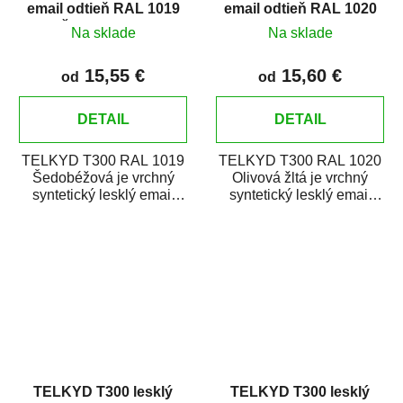
email odtieň RAL 1019
email odtieň RAL 1020
Šedobéžová
Olivová žltá
Na sklade
Na sklade
15,55 €
15,60 €
od
od
DETAIL
DETAIL
TELKYD T300 RAL 1019
TELKYD T300 RAL 1020
Šedobéžová je vrchný
Olivová žltá je vrchný
syntetický lesklý email
syntetický lesklý email
určený pre zhotovenie
určený pre zhotovenie
náterov kovov i...
náterov kovov i...
TELKYD T300 lesklý
TELKYD T300 lesklý