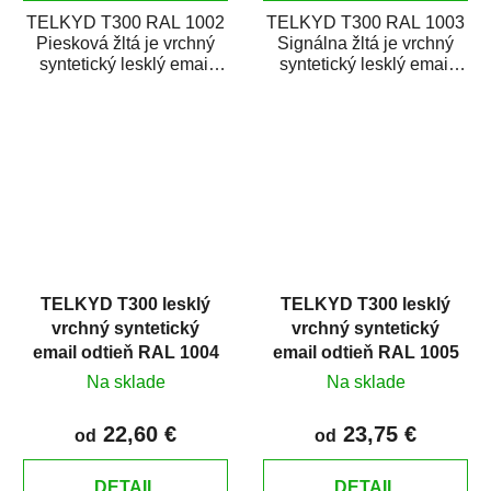
TELKYD T300 RAL 1002
TELKYD T300 RAL 1003
Piesková žltá je vrchný
Signálna žltá je vrchný
syntetický lesklý email
syntetický lesklý email
určený pre zhotovenie
určený pre zhotovenie
náterov kovov i...
náterov kovov i...
TELKYD T300 lesklý
TELKYD T300 lesklý
vrchný syntetický
vrchný syntetický
email odtieň RAL 1004
email odtieň RAL 1005
Zlatožltá
Medovožltá
Na sklade
Na sklade
22,60 €
23,75 €
od
od
DETAIL
DETAIL