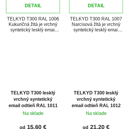
DETAIL
DETAIL
TELKYD T300 RAL 1006
TELKYD T300 RAL 1007
Kukuričná žltá je vrchný
Narcisová žltá je vrchný
syntetický lesklý email
syntetický lesklý email
určený pre zhotovenie
určený pre zhotovenie
náterov kovov i...
náterov kovov i...
TELKYD T300 lesklý
TELKYD T300 lesklý
vrchný syntetický
vrchný syntetický
email odtieň RAL 1011
email odtieň RAL 1012
Hnedobéžová
Citrónová žltá
Na sklade
Na sklade
15,60 €
21,20 €
od
od