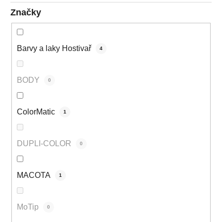
Značky
Barvy a laky Hostivař
4
BODY
0
ColorMatic
1
DUPLI-COLOR
0
MACOTA
1
MoTip
0