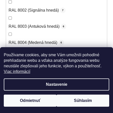
RAL 8002 (Signálna hnedá)
7
RAL 8003 (Antuková hnedá)
6
RAL 8004 (Medená hnedá)
6
Používame cookies, aby sme Vám umožnili pohodlné
RAL 8007 (Žltohnedá svetlá)
5
prehliadanie webu a vďaka analýze fungovania webu
neustále zlepšovali jeho funkcie, výkon a použiteľnosť.
Viac informácií
RAL 8008 (Olivová hnedá)
5
Nastavenie
RAL 8011 (Oriešková hnedá)
5
Odmietnuť
Súhlasím
RAL 8012 (Červenohnedá)
6