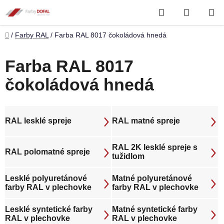
Prejsť
Hľadať
NÁKUP
na
obsah
KOŠÍK
Domov
/
Farby RAL
/
Farba RAL 8017 čokoládová hnedá
Farba RAL 8017
čokoládová hnedá
RAL lesklé spreje
RAL matné spreje
RAL 2K lesklé spreje s
RAL polomatné spreje
tužidlom
Lesklé polyuretánové
Matné polyuretánové
farby RAL v plechovke
farby RAL v plechovke
Lesklé syntetické farby
Matné syntetické farby
RAL v plechovke
RAL v plechovke