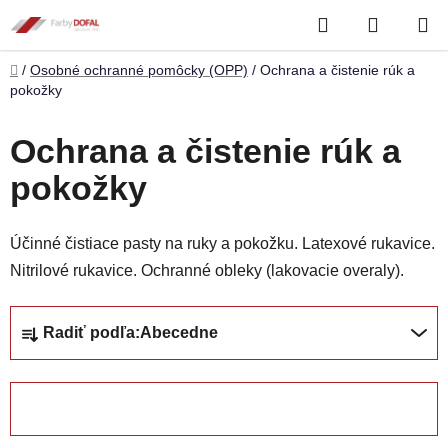
Prejsť
Hľadať
NÁKUP
na
obsah
KOŠÍK
Domov
/
Osobné ochranné pomôcky (OPP)
/
Ochrana a čistenie rúk a
pokožky
Ochrana a čistenie rúk a
pokožky
Účinné čistiace pasty na ruky a pokožku. Latexové rukavice.
Nitrilové rukavice. Ochranné obleky (lakovacie overaly).
R
Radiť podľa:
Abecedne
a
d
e
OTVORIŤ FILTER
n
i