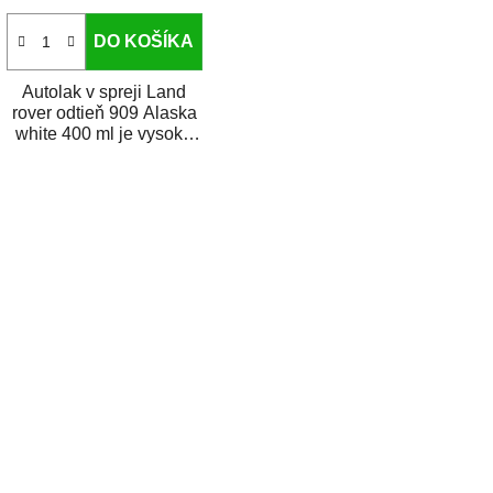
DO KOŠÍKA
Autolak v spreji Land
rover odtieň 909 Alaska
white 400 ml je vysoko
kvalitná farba na auto v
spreji na...
O
v
l
á
d
a
c
i
e
p
r
v
k