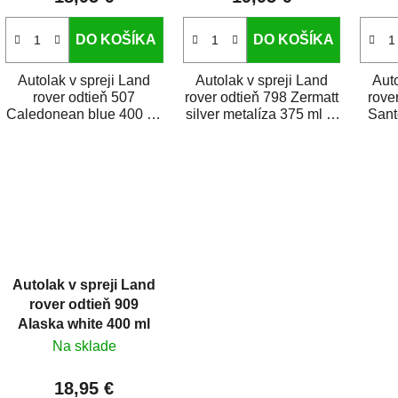
o
v
DO KOŠÍKA
DO KOŠÍKA
Autolak v spreji Land
Autolak v spreji Land
Auto
rover odtieň 507
rover odtieň 798 Zermatt
rove
Caledonean blue 400 ml
silver metalíza 375 ml je
Sant
je vysoko kvalitná farba
vysoko kvalitná farba na
ml 
na auto v spreji na...
auto v...
f
Autolak v spreji Land
rover odtieň 909
Alaska white 400 ml
Na sklade
18,95 €