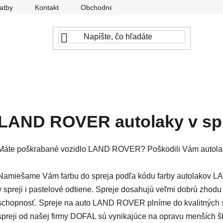
atby
Kontakt
Obchodné podmienky
Ochrana osobný
LAND ROVER autolaky v spr
Máte poškrabané vozidlo LAND ROVER? Poškodili Vám auto
Namiešame Vám farbu do spreja podľa kódu farby autolakov LA
v spreji i pastelové odtiene. Spreje dosahujú veľmi dobrú zhodu
schopnosť. Spreje na auto LAND ROVER plníme do kvalitných s
spreji od našej firmy DOFAL sú vynikajúce na opravu menších škr