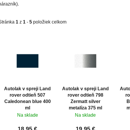
nárazník).
Stránka
1
z
1
-
5
položiek celkom
V
ý
p
i
s
p
r
Autolak v spreji Land
Autolak v spreji Land
Auto
o
rover odtieň 507
rover odtieň 798
ro
d
Caledonean blue 400
Zermatt silver
B
u
ml
metalíza 375 ml
m
k
Na sklade
Na sklade
t
18,95 €
19,95 €