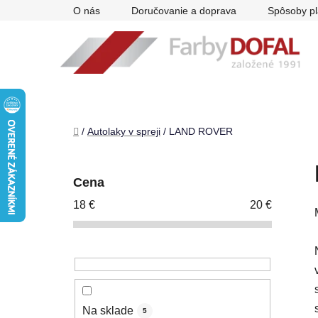
Prejsť
O nás
Doručovanie a doprava
Spôsoby pl
na
obsah
Domov
/
Autolaky v spreji
/
LAND ROVER
B
o
Cena
č
18
€
20
€
n
ý
p
a
n
e
Na sklade
5