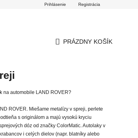
Prihlásenie
Registrácia
ch údajov
Reklamačný poriadok
Odstúpenie od zmluvy
PRÁZDNY KOŠÍK
NÁKUPNÝ
KOŠÍK
eji
lak na automobile LAND ROVER?
ND ROVER. Miešame metalízy v spreji, perlete
 odtieňa s originálom a majú vysokú kryciu
prejových dóz od značky ColorMatic. Autolaky v
abancov i celých dielov (napr. blatníky alebo