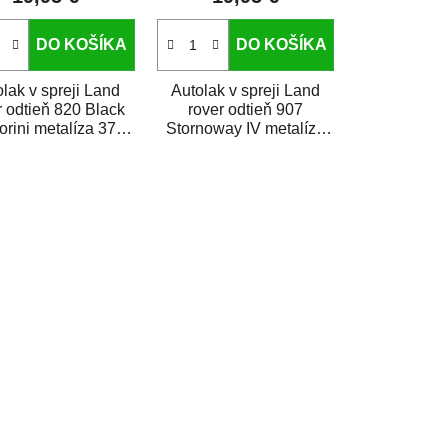
v
DO KOŠÍKA
DO KOŠÍKA
lak v spreji Land
Autolak v spreji Land
r odtieň 820 Black
rover odtieň 907
orini metalíza 375
Stornoway IV metalíza
je vysoko kvalitná
375 ml je vysoko
arba na auto v...
kvalitná farba na auto v...