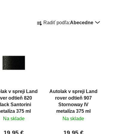
R
Radiť podľa:
Abecedne
a
d
e
n
i
e
p
r
o
lak v spreji Land
Autolak v spreji Land
d
ver odtieň 820
rover odtieň 907
u
lack Santorini
Stornoway IV
k
etalíza 375 ml
metalíza 375 ml
t
Na sklade
Na sklade
o
19,95 €
19,95 €