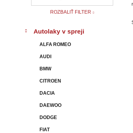
l
ROZBALIŤ FILTER
K
Preskočiť
Autolaky v spreji
a
kategórie
t
ALFA ROMEO
e
g
AUDI
ó
r
BMW
i
e
CITROEN
DACIA
DAEWOO
DODGE
FIAT