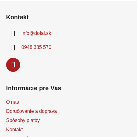
Z
striekaciu...
á
Kontakt
p
ä
info
@
dofal.sk
t
i
0948 385 570
e
Informácie pre Vás
O nás
Doručovanie a doprava
Spôsoby platby
Kontakt