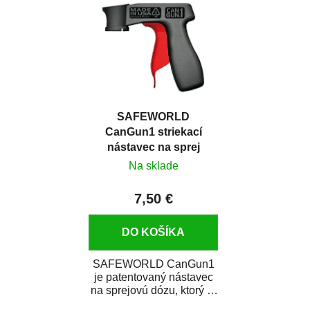
SAFEWORLD
CanGun1 striekací
nástavec na sprej
Na sklade
7,50 €
DO KOŠÍKA
SAFEWORLD CanGun1
je patentovaný nástavec
na sprejovú dózu, ktorý ju
premení na profesionálnu