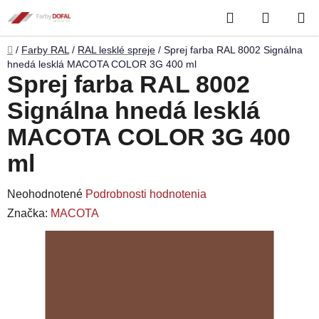
Prejsť
Hľadať
NÁKUP
na
obsah
KOŠÍK
Domov
/
Farby RAL
/
RAL lesklé spreje
/
Sprej farba RAL 8002 Signálna
hnedá lesklá MACOTA COLOR 3G 400 ml
Sprej farba RAL 8002
Signálna hnedá lesklá
MACOTA COLOR 3G 400
ml
Priemerné
Neohodnotené
Podrobnosti hodnotenia
hodnotenie
Značka:
MACOTA
produktu
je
0,0
z
5