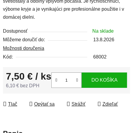
svetlostály a odolný vplyvom počasia. Je rýchloschnúci,
výborne kryje a je vynikajúci pre profesionálne použitie i v
domácej dielni.
Dostupnosť
Na sklade
Môžeme doručiť do:
13.8.2026
Možnosti doručenia
Kód:
68002
7,50 €
/ ks
DO KOŠÍKA
6,10 € bez DPH
Jednotková cena:
Tlač
Opýtať sa
Strážiť
Zdieľať