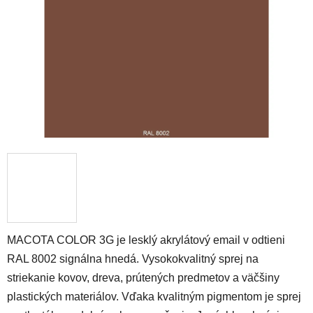
hviezdičiek.
MACOTA COLOR 3G je lesklý akrylátový email v odtieni
RAL 8002 signálna hnedá. Vysokokvalitný sprej na
striekanie kovov, dreva, prútených predmetov a väčšiny
plastických materiálov. Vďaka kvalitným pigmentom je sprej