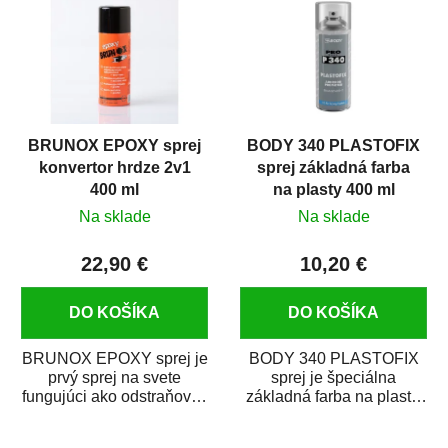
BRUNOX EPOXY sprej
BODY 340 PLASTOFIX
konvertor hrdze 2v1
sprej základná farba
400 ml
na plasty 400 ml
Na sklade
Na sklade
22,90 €
10,20 €
DO KOŠÍKA
DO KOŠÍKA
BRUNOX EPOXY sprej je
BODY 340 PLASTOFIX
prvý sprej na svete
sprej je špeciálna
fungujúci ako odstraňovač
základná farba na plasty,
hrdze s epoxidovou
ktorá zaistí priľnavosť
živicou. Bol...
vrchných náterov na...