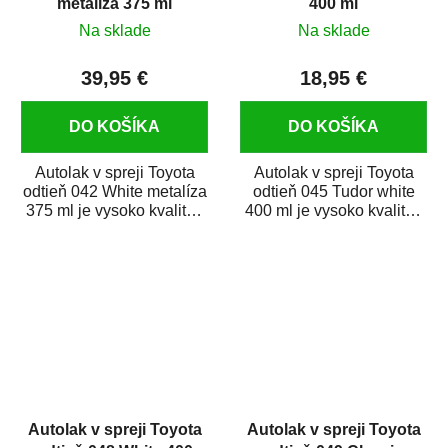
metalíza 375 ml
400 ml
Na sklade
Na sklade
39,95 €
18,95 €
DO KOŠÍKA
DO KOŠÍKA
Autolak v spreji Toyota
Autolak v spreji Toyota
odtieň 042 White metalíza
odtieň 045 Tudor white
375 ml je vysoko kvalitná
400 ml je vysoko kvalitná
farba na auto v spreji na...
farba na auto v spreji na
opravu...
Autolak v spreji Toyota
Autolak v spreji Toyota