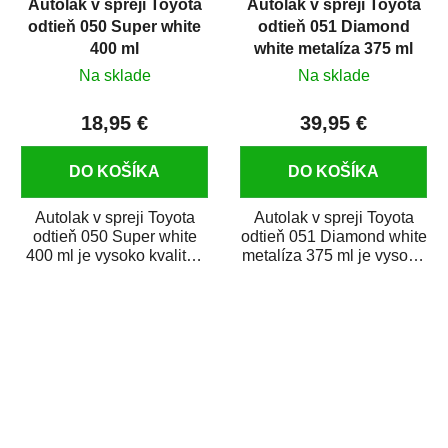
Autolak v spreji Toyota
Autolak v spreji Toyota
odtieň 050 Super white
odtieň 051 Diamond
400 ml
white metalíza 375 ml
Na sklade
Na sklade
18,95 €
39,95 €
DO KOŠÍKA
DO KOŠÍKA
Autolak v spreji Toyota
Autolak v spreji Toyota
odtieň 050 Super white
odtieň 051 Diamond white
400 ml je vysoko kvalitná
metalíza 375 ml je vysoko
farba na auto v spreji na
kvalitná farba na auto v
opravu...
spreji...