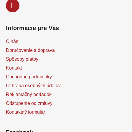
v
ý
p
i
s
Informácie pre Vás
u
O nás
Doručovanie a doprava
Spôsoby platby
Kontakt
Obchodné podmienky
Ochrana osobných údajov
Reklamačný poriadok
Odstúpenie od zmluvy
Kontaktný formulár