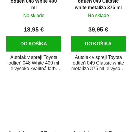
odtieň 048 White 400
odtieň 049 Classic
ml
white metalíza 375 ml
Na sklade
Na sklade
18,95 €
39,95 €
DO KOŠÍKA
DO KOŠÍKA
Autolak v spreji Toyota
Autolak v spreji Toyota
odtieň 048 White 400 ml
odtieň 049 Classic white
je vysoko kvalitná farba
metalíza 375 ml je vysoko
na auto v spreji na opravu
kvalitná farba na auto v
dielov...
spreji...