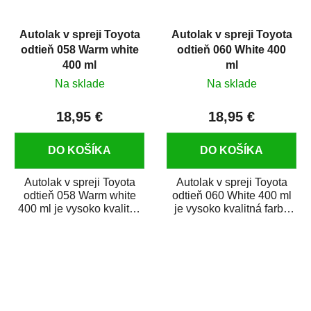
Autolak v spreji Toyota
Autolak v spreji Toyota
odtieň 058 Warm white
odtieň 060 White 400
400 ml
ml
Na sklade
Na sklade
18,95 €
18,95 €
DO KOŠÍKA
DO KOŠÍKA
Autolak v spreji Toyota
Autolak v spreji Toyota
odtieň 058 Warm white
odtieň 060 White 400 ml
400 ml je vysoko kvalitná
je vysoko kvalitná farba
farba na auto v spreji na
na auto v spreji na opravu
opravu...
dielov...