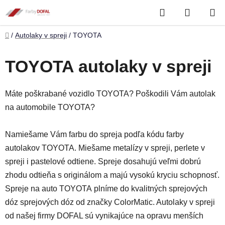
Prejsť
Hľadať
NÁKUP
na
obsah
KOŠÍK
Domov
/
Autolaky v spreji
/
TOYOTA
TOYOTA autolaky v spreji
Máte poškrabané vozidlo TOYOTA? Poškodili Vám autolak
na automobile TOYOTA?
Namiešame Vám farbu do spreja podľa kódu farby
autolakov TOYOTA. Miešame metalízy v spreji, perlete v
spreji i pastelové odtiene. Spreje dosahujú veľmi dobrú
zhodu odtieňa s originálom a majú vysokú kryciu schopnosť.
Spreje na auto TOYOTA plníme do kvalitných sprejových
dóz sprejových dóz od značky ColorMatic. Autolaky v spreji
od našej firmy DOFAL sú vynikajúce na opravu menších