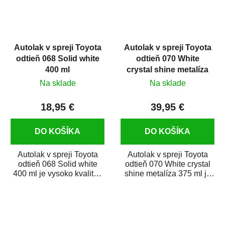
Autolak v spreji Toyota
Autolak v spreji Toyota
odtieň 068 Solid white
odtieň 070 White
400 ml
crystal shine metalíza
375 ml
Na sklade
Na sklade
18,95 €
39,95 €
DO KOŠÍKA
DO KOŠÍKA
Autolak v spreji Toyota
Autolak v spreji Toyota
odtieň 068 Solid white
odtieň 070 White crystal
400 ml je vysoko kvalitná
shine metalíza 375 ml je
farba na auto v spreji na
vysoko kvalitná farba na
opravu...
auto v...