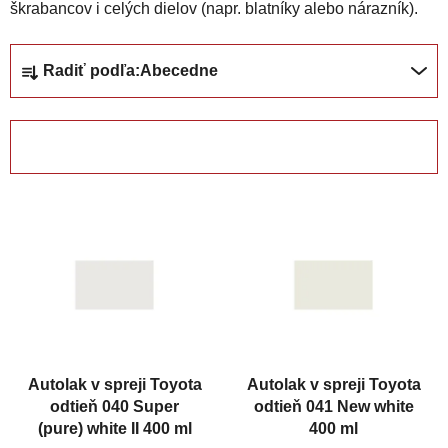
škrabancov i celých dielov (napr. blatníky alebo nárazník).
R
Radiť podľa:
Abecedne
a
d
e
OTVORIŤ FILTER
n
i
V
e
ý
p
p
r
i
o
s
d
p
u
r
k
Autolak v spreji Toyota
Autolak v spreji Toyota
o
t
odtieň 040 Super
odtieň 041 New white
d
o
(pure) white II 400 ml
400 ml
u
v