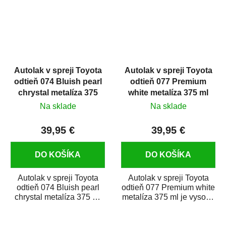
Autolak v spreji Toyota
Autolak v spreji Toyota
odtieň 074 Bluish pearl
odtieň 077 Premium
chrystal metalíza 375
white metalíza 375 ml
ml
Na sklade
Na sklade
39,95 €
39,95 €
DO KOŠÍKA
DO KOŠÍKA
Autolak v spreji Toyota
Autolak v spreji Toyota
odtieň 074 Bluish pearl
odtieň 077 Premium white
chrystal metalíza 375 ml
metalíza 375 ml je vysoko
je vysoko kvalitná farba
kvalitná farba na auto v
na auto v...
spreji...