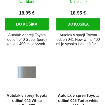
Na sklade
Na sklade
k
t
18,95 €
18,95 €
o
v
DO KOŠÍKA
DO KOŠÍKA
Autolak v spreji Toyota
Autolak v spreji Toyota
odtieň 040 Super (pure)
odtieň 041 New white 400
white II 400 ml je vysoko
ml je vysoko kvalitná farba
kvalitná farba na auto v
na auto v spreji na
spreji...
opravu...
Autolak v spreji Toyota
Autolak v spreji Toyota
odtieň 042 White
odtieň 045 Tudor white