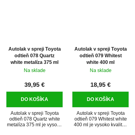
Autolak v spreji Toyota
Autolak v spreji Toyota
odtieň 078 Quartz
odtieň 079 Whitest
white metalíza 375 ml
white 400 ml
Na sklade
Na sklade
39,95 €
18,95 €
DO KOŠÍKA
DO KOŠÍKA
Autolak v spreji Toyota
Autolak v spreji Toyota
odtieň 078 Quartz white
odtieň 079 Whitest white
metalíza 375 ml je vysoko
400 ml je vysoko kvalitná
kvalitná farba na auto v
farba na auto v spreji na