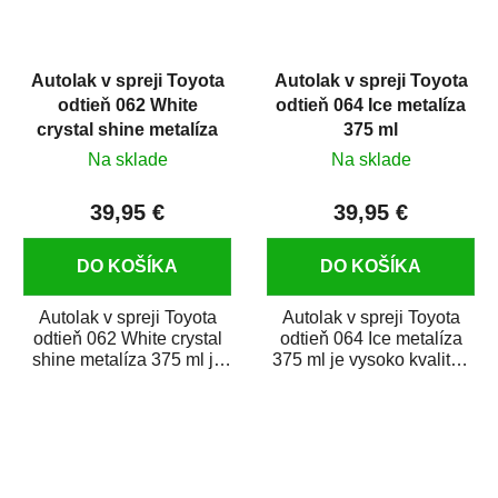
Autolak v spreji Toyota
Autolak v spreji Toyota
odtieň 062 White
odtieň 064 Ice metalíza
crystal shine metalíza
375 ml
375 ml
Na sklade
Na sklade
39,95 €
39,95 €
DO KOŠÍKA
DO KOŠÍKA
Autolak v spreji Toyota
Autolak v spreji Toyota
odtieň 062 White crystal
odtieň 064 Ice metalíza
shine metalíza 375 ml je
375 ml je vysoko kvalitná
vysoko kvalitná farba na
farba na auto v spreji na
auto v...
opravu...