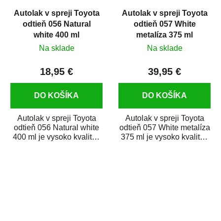
Autolak v spreji Toyota
Autolak v spreji Toyota
odtieň 056 Natural
odtieň 057 White
white 400 ml
metalíza 375 ml
Na sklade
Na sklade
18,95 €
39,95 €
DO KOŠÍKA
DO KOŠÍKA
Autolak v spreji Toyota
Autolak v spreji Toyota
odtieň 056 Natural white
odtieň 057 White metalíza
400 ml je vysoko kvalitná
375 ml je vysoko kvalitná
farba na auto v spreji na
farba na auto v spreji na...
opravu...