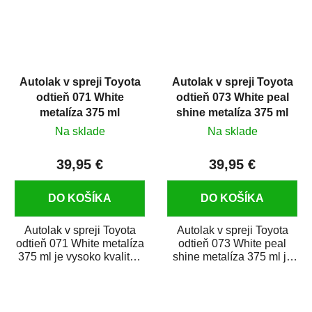
Autolak v spreji Toyota
Autolak v spreji Toyota
odtieň 071 White
odtieň 073 White peal
metalíza 375 ml
shine metalíza 375 ml
Na sklade
Na sklade
39,95 €
39,95 €
DO KOŠÍKA
DO KOŠÍKA
Autolak v spreji Toyota
Autolak v spreji Toyota
odtieň 071 White metalíza
odtieň 073 White peal
375 ml je vysoko kvalitná
shine metalíza 375 ml je
farba na auto v spreji na...
vysoko kvalitná farba na
auto v...