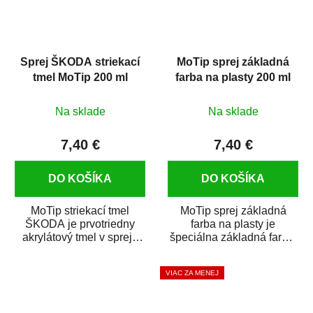
Sprej ŠKODA striekací
MoTip sprej základná
tmel MoTip 200 ml
farba na plasty 200 ml
Na sklade
Na sklade
7,40 €
7,40 €
DO KOŠÍKA
DO KOŠÍKA
MoTip striekací tmel
MoTip sprej základná
ŠKODA je prvotriedny
farba na plasty je
akrylátový tmel v spreji,
špeciálna základná farba,
ktorý rýchlo a spoľahlivo
ktorá je určená na
vyrovná...
zaistenie priľnavosti...
VIAC ZA MENEJ