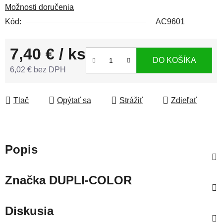
Možnosti doručenia
Kód:
AC9601
7,40 €
/ ks
DO KOŠÍKA
6,02 € bez DPH
Jednotková cena:
Tlač
Opýtať sa
Strážiť
Zdieľať
Popis
Značka
DUPLI-COLOR
Diskusia