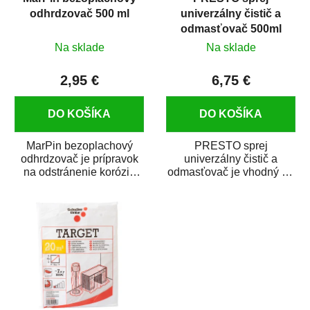
odhrdzovač 500 ml
univerzálny čistič a
odmasťovač 500ml
Na sklade
Na sklade
2,95 €
6,75 €
DO KOŠÍKA
DO KOŠÍKA
MarPin bezoplachový
PRESTO sprej
odhrdzovač je prípravok
univerzálny čistič a
na odstránenie korózie
odmasťovač je vhodný na
(hrdze) z kovových
odmastenie a čistenie na
predmetov....
kovových a plastových...