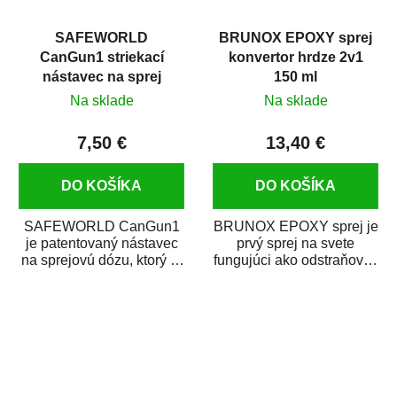
SAFEWORLD
BRUNOX EPOXY sprej
CanGun1 striekací
konvertor hrdze 2v1
nástavec na sprej
150 ml
Na sklade
Na sklade
7,50 €
13,40 €
DO KOŠÍKA
DO KOŠÍKA
SAFEWORLD CanGun1
BRUNOX EPOXY sprej je
je patentovaný nástavec
prvý sprej na svete
na sprejovú dózu, ktorý ju
fungujúci ako odstraňovač
premení na profesionálnu
hrdze s epoxidovou
striekaciu...
živicou. Bol...