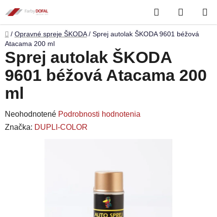
Prejsť
Hľadať
NÁKUP
na
obsah
KOŠÍK
Domov
/
Opravné spreje ŠKODA
/
Sprej autolak ŠKODA 9601 béžová
Atacama 200 ml
Sprej autolak ŠKODA
9601 béžová Atacama 200
ml
Priemerné
Neohodnotené
Podrobnosti hodnotenia
hodnotenie
Značka:
DUPLI-COLOR
produktu
je
0,0
z
5
hviezdičiek.