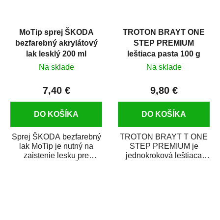
MoTip sprej ŠKODA
TROTON BRAYT ONE
bezfarebný akrylátový
STEP PREMIUM
lak lesklý 200 ml
leštiaca pasta 100 g
Na sklade
Na sklade
7,40 €
9,80 €
DO KOŠÍKA
DO KOŠÍKA
Sprej ŠKODA bezfarebný
TROTON BRAYT T ONE
lak MoTip je nutný na
STEP PREMIUM je
zaistenie lesku pre
jednokroková leštiaca
metalické odtiene ŠKODA
pasta novej generácie s
MoTip a...
obsahom vysoko
kvalitného...