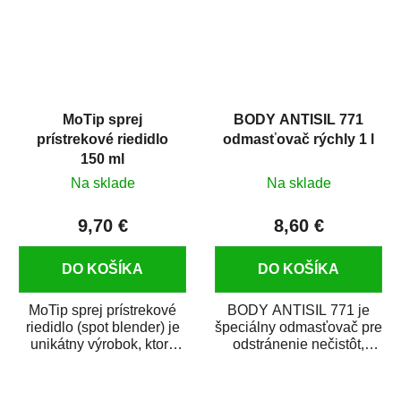
MoTip sprej
BODY ANTISIL 771
prístrekové riedidlo
odmasťovač rýchly 1 l
150 ml
Na sklade
Na sklade
9,70 €
8,60 €
DO KOŠÍKA
DO KOŠÍKA
MoTip sprej prístrekové
BODY ANTISIL 771 je
riedidlo (spot blender) je
špeciálny odmasťovač pre
unikátny výrobok, ktorý
odstránenie nečistôt,
dokáže jednoducho
silikónu a mastnoty z
zneviditeľniť...
povrchov pred ich...