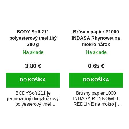
BODY Soft 211
Brúsny papier P1000
polyesterový tmel žltý
INDASA Rhynowet na
380 g
mokro hárok
Na sklade
Na sklade
3,80 €
0,65 €
DO KOŠÍKA
DO KOŠÍKA
BODYSoft 211 je
Brúsny papier 1000
jemnozrnný dvojzložkový
INDASA RHYNOWET
polyesterový tmel
REDLINE na mokro je
s dobrými plniacimi
vodovzdorný brúsny
schopnosťami. Je vhodný
papier určený
na...
predovšetkým pre...