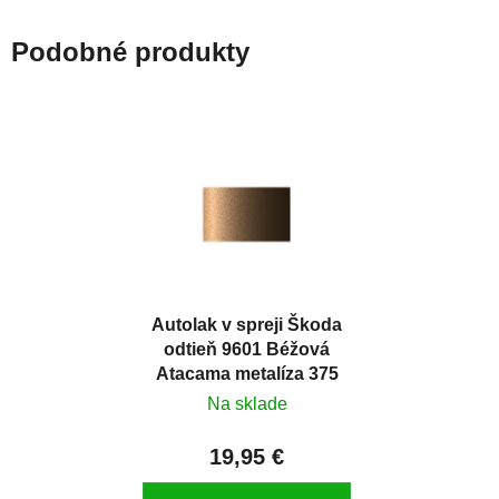
Podobné produkty
Autolak v spreji Škoda
odtieň 9601 Béžová
Atacama metalíza 375
ml
Na sklade
19,95 €