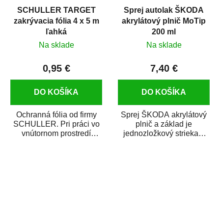
SCHULLER TARGET
Sprej autolak ŠKODA
zakrývacia fólia 4 x 5 m
akrylátový plnič MoTip
ľahká
200 ml
Na sklade
Na sklade
0,95 €
7,40 €
DO KOŠÍKA
DO KOŠÍKA
Ochranná fólia od firmy
Sprej ŠKODA akrylátový
SCHULLER. Pri práci vo
plnič a základ je
vnútornom prostredí
jednozložkový striekací
chráni pred zastriekaním
plnič ideálny na vyplnenie
farbou, špinou,...
malých pórov,...