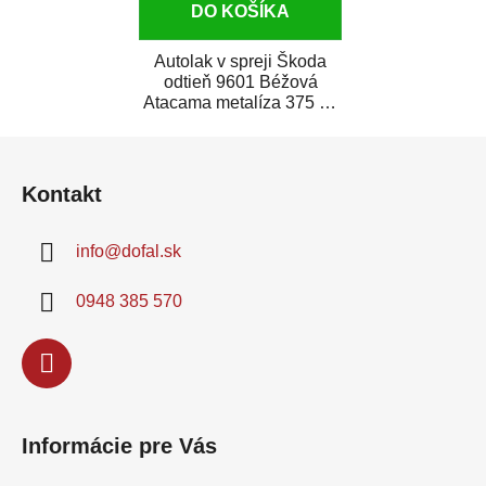
DO KOŠÍKA
Autolak v spreji Škoda
odtieň 9601 Béžová
Atacama metalíza 375 ml
je vysoko kvalitná farba
Z
na auto v spreji...
á
Kontakt
p
ä
info
@
dofal.sk
t
i
0948 385 570
e
Informácie pre Vás