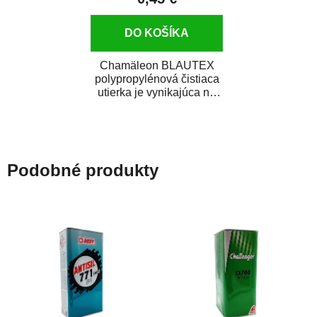
DO KOŠÍKA
Chamäleon BLAUTEX
polypropylénová čistiaca
utierka je vynikajúca na
čistenie a odmasťovanie
karosérie auta....
Podobné produkty