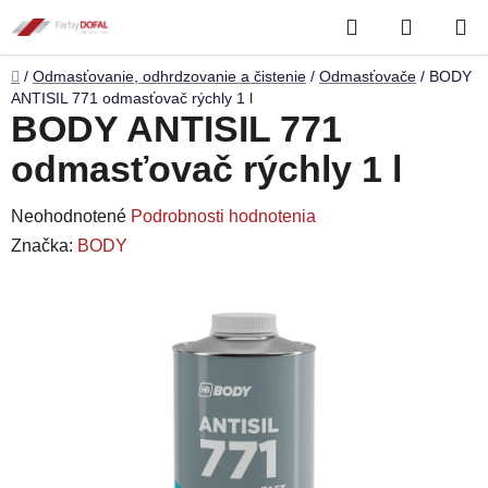
Prejsť
Hľadať
NÁKUP
na
obsah
KOŠÍK
Domov
/
Odmasťovanie, odhrdzovanie a čistenie
/
Odmasťovače
/
BODY
ANTISIL 771 odmasťovač rýchly 1 l
BODY ANTISIL 771
odmasťovač rýchly 1 l
Priemerné
Neohodnotené
Podrobnosti hodnotenia
hodnotenie
Značka:
BODY
produktu
je
0,0
z
5
hviezdičiek.