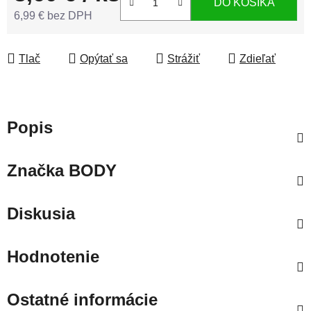
DO KOŠÍKA
6,99 € bez DPH
Jednotková cena:
Tlač
Opýtať sa
Strážiť
Zdieľať
Popis
Značka
BODY
Diskusia
Hodnotenie
Ostatné informácie