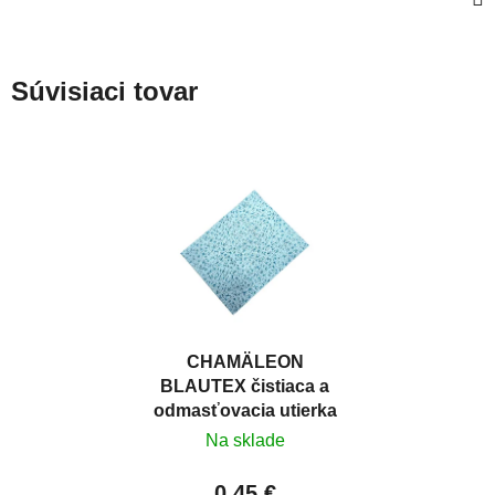
Súvisiaci tovar
CHAMÄLEON
BLAUTEX čistiaca a
odmasťovacia utierka
32 x 40 cm
Na sklade
0,45 €