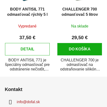
BODY ANTISIL 771
CHALLENGER 700
odmasťovač rýchly 5 l
odmasťovač 5 litrov
Vypredané
Na sklade
37,50 €
29,50 €
DETAIL
DO KOŠÍKA
BODY ANTISIL 771 je
CHALLENGER 700 je
špeciálny odmasťovač pre
odmasťovač na
odstránenie nečistôt,
odstraňovanie silikónu,
silikónu a mastnoty z
mastnoty a iných vo vode
Z
povrchov pred ich...
nerozpustných nečistôt z...
á
Kontakt
p
ä
info
@
dofal.sk
t