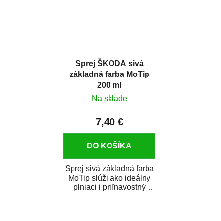
Sprej ŠKODA sivá
základná farba MoTip
200 ml
Na sklade
7,40 €
DO KOŠÍKA
Sprej sivá základná farba
MoTip slúži ako ideálny
plniaci i priľnavostný
základ. Má vynikajúce
antikorózne...