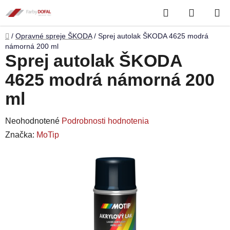
Prejsť
Hľadať
NÁKUP
na
obsah
KOŠÍK
Domov
/
Opravné spreje ŠKODA
/
Sprej autolak ŠKODA 4625 modrá
námorná 200 ml
Sprej autolak ŠKODA
4625 modrá námorná 200
ml
Priemerné
Neohodnotené
Podrobnosti hodnotenia
hodnotenie
Značka:
MoTip
produktu
je
0,0
z
5
hviezdičiek.