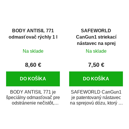
BODY ANTISIL 771
SAFEWORLD
odmasťovač rýchly 1 l
CanGun1 striekací
nástavec na sprej
Na sklade
Na sklade
8,60 €
7,50 €
DO KOŠÍKA
DO KOŠÍKA
BODY ANTISIL 771 je
SAFEWORLD CanGun1
špeciálny odmasťovač pre
je patentovaný nástavec
odstránenie nečistôt,
na sprejovú dózu, ktorý ju
silikónu a mastnoty z
premení na profesionálnu
povrchov pred ich...
striekaciu...