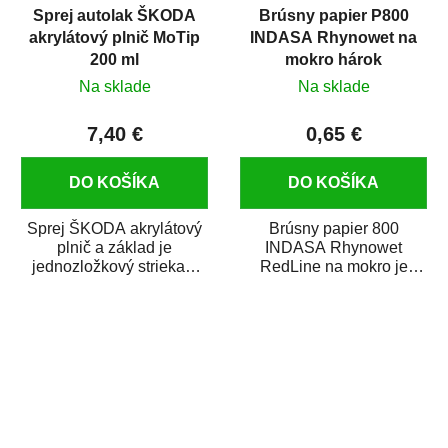
Sprej autolak ŠKODA
Brúsny papier P800
akrylátový plnič MoTip
INDASA Rhynowet na
200 ml
mokro hárok
Na sklade
Na sklade
7,40 €
0,65 €
DO KOŠÍKA
DO KOŠÍKA
Sprej ŠKODA akrylátový
Brúsny papier 800
plnič a základ je
INDASA Rhynowet
jednozložkový striekací
RedLine na mokro je
plnič ideálny na vyplnenie
vodovzdorný brúsny
malých pórov,...
papier určený
predovšetkým pre...