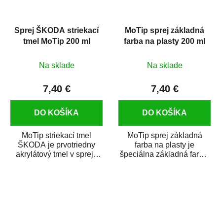
Sprej ŠKODA striekací
MoTip sprej základná
tmel MoTip 200 ml
farba na plasty 200 ml
Na sklade
Na sklade
7,40 €
7,40 €
DO KOŠÍKA
DO KOŠÍKA
MoTip striekací tmel
MoTip sprej základná
ŠKODA je prvotriedny
farba na plasty je
akrylátový tmel v spreji,
špeciálna základná farba,
ktorý rýchlo a spoľahlivo
ktorá je určená na
vyrovná...
zaistenie priľnavosti...