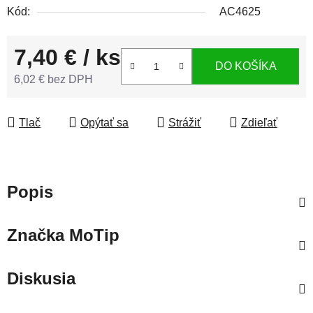
Kód:
AC4625
7,40 €
/ ks
DO KOŠÍKA
6,02 € bez DPH
Jednotková cena:
Tlač
Opýtať sa
Strážiť
Zdieľať
Popis
Značka
MoTip
Diskusia