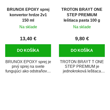
BRUNOX EPOXY sprej
TROTON BRAYT ONE
konvertor hrdze 2v1
STEP PREMIUM
150 ml
leštiaca pasta 100 g
Na sklade
Na sklade
13,40 €
9,80 €
DO KOŠÍKA
DO KOŠÍKA
BRUNOX EPOXY sprej je
TROTON BRAYT T ONE
prvý sprej na svete
STEP PREMIUM je
fungujúci ako odstraňovač
jednokroková leštiaca
hrdze s epoxidovou
pasta novej generácie s
živicou. Bol...
obsahom vysoko
kvalitného...