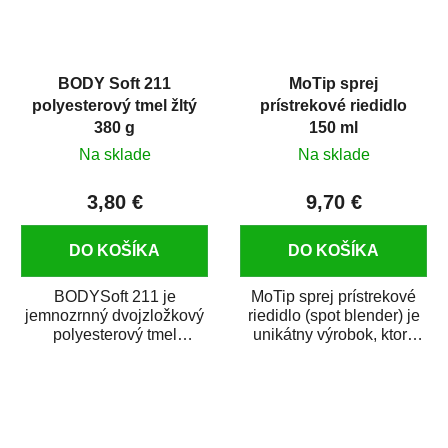
BODY Soft 211
MoTip sprej
polyesterový tmel žltý
prístrekové riedidlo
380 g
150 ml
Na sklade
Na sklade
3,80 €
9,70 €
DO KOŠÍKA
DO KOŠÍKA
BODYSoft 211 je
MoTip sprej prístrekové
jemnozrnný dvojzložkový
riedidlo (spot blender) je
polyesterový tmel
unikátny výrobok, ktorý
s dobrými plniacimi
dokáže jednoducho
schopnosťami. Je vhodný
zneviditeľniť...
na...