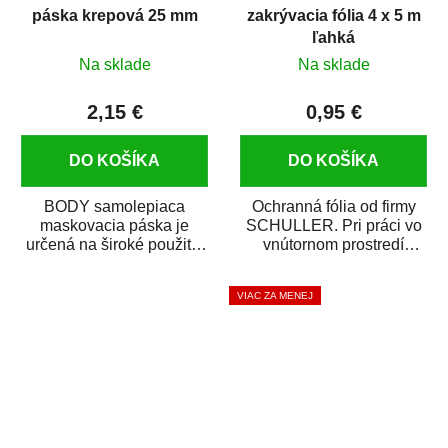
páska krepová 25 mm
zakrývacia fólia 4 x 5 m
ľahká
Na sklade
Na sklade
2,15 €
0,95 €
DO KOŠÍKA
DO KOŠÍKA
BODY samolepiaca
Ochranná fólia od firmy
maskovacia páska je
SCHULLER. Pri práci vo
určená na široké použitie
vnútornom prostredí
v autoopravárenstve
chráni pred zastriekaním
i v domácej dielni. Je...
farbou, špinou,...
VIAC ZA MENEJ