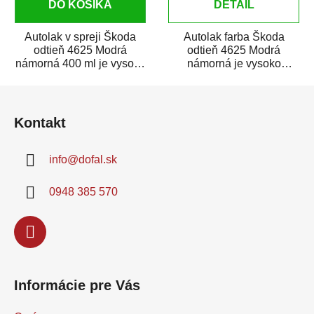
DO KOŠÍKA
DETAIL
Autolak v spreji Škoda
Autolak farba Škoda
odtieň 4625 Modrá
odtieň 4625 Modrá
námorná 400 ml je vysoko
námorná je vysoko
kvalitná farba na auto v
kvalitná farba na auto na
Z
spreji na opravu...
bodové opravy, opravy...
á
Kontakt
p
ä
info
@
dofal.sk
t
i
0948 385 570
e
Informácie pre Vás