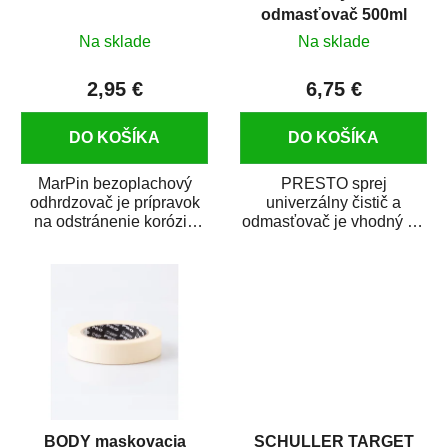
odmasťovač 500ml
Na sklade
Na sklade
2,95 €
6,75 €
DO KOŠÍKA
DO KOŠÍKA
MarPin bezoplachový
PRESTO sprej
odhrdzovač je prípravok
univerzálny čistič a
na odstránenie korózie
odmasťovač je vhodný na
(hrdze) z kovových
odmastenie a čistenie na
predmetov....
kovových a plastových...
BODY maskovacia
SCHULLER TARGET