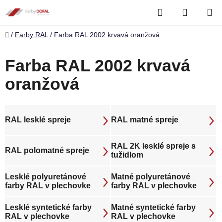
Prejsť
Hľadať
NÁKUP
na
obsah
KOŠÍK
Domov
/
Farby RAL
/
Farba RAL 2002 krvavá oranžová
Farba RAL 2002 krvavá
oranžová
RAL lesklé spreje
RAL matné spreje
RAL 2K lesklé spreje s
RAL polomatné spreje
tužidlom
Lesklé polyuretánové
Matné polyuretánové
farby RAL v plechovke
farby RAL v plechovke
Lesklé syntetické farby
Matné syntetické farby
RAL v plechovke
RAL v plechovke