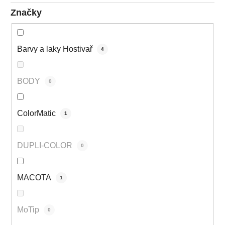
Značky
Barvy a laky Hostivař
4
BODY
0
ColorMatic
1
DUPLI-COLOR
0
MACOTA
1
MoTip
0