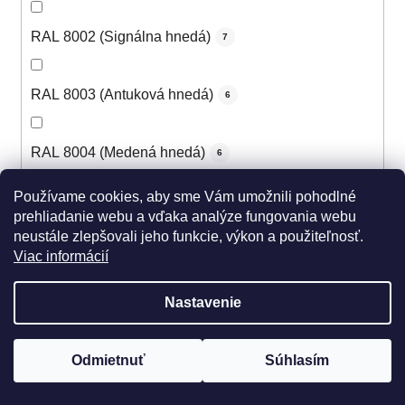
RAL 8002 (Signálna hnedá)
7
RAL 8003 (Antuková hnedá)
6
RAL 8004 (Medená hnedá)
6
Používame cookies, aby sme Vám umožnili pohodlné
RAL 8007 (Žltohnedá svetlá)
5
prehliadanie webu a vďaka analýze fungovania webu
neustále zlepšovali jeho funkcie, výkon a použiteľnosť.
Viac informácií
RAL 8008 (Olivová hnedá)
5
Nastavenie
RAL 8011 (Oriešková hnedá)
5
Odmietnuť
Súhlasím
RAL 8012 (Červenohnedá)
6