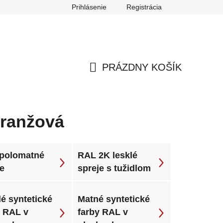
Prihlásenie
Registrácia
ch údajov
Reklamačný poriadok
Odstúpenie od zmluvy
PRÁZDNY KOŠÍK
NÁKUPNÝ
KOŠÍK
oranžová
polomatné
RAL 2K lesklé
je
spreje s tužidlom
é syntetické
Matné syntetické
y RAL v
farby RAL v