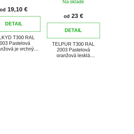
Na sklade
v
19,10 €
od
23 €
od
DETAIL
DETAIL
LKYD T300 RAL
003 Pastelová
TELPUR T300 RAL
anžová je vrchný
2003 Pastelová
etický matný email
oranžová lesklá
ný pre zhotovenie
polyuretánová
náterov...
dvojzložková vrchná
farba v plechovke je...