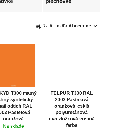
hovke
plechovke
R
Radiť podľa:
Abecedne
a
d
e
n
i
e
p
r
o
KYD T300 matný
TELPUR T300 RAL
d
chný syntetický
2003 Pastelová
u
ail odtieň RAL
oranžová lesklá
k
003 Pastelová
polyuretánová
t
oranžová
dvojzložková vrchná
farba
Na sklade
o