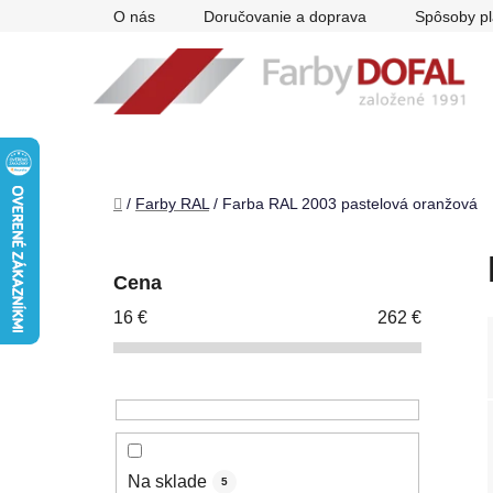
Prejsť
O nás
Doručovanie a doprava
Spôsoby pl
na
obsah
Domov
/
Farby RAL
/
Farba RAL 2003 pastelová oranžová
B
o
Cena
č
16
€
262
€
n
ý
p
a
n
e
Na sklade
5