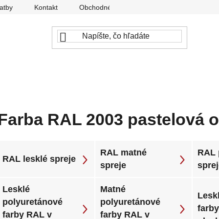
atby
Kontakt
Obchodné podmienky
Ochrana osobný
Farba RAL 2003 pastelová 
RAL matné
RAL 
RAL lesklé spreje
spreje
spre
Lesklé
Matné
Leskl
polyuretánové
polyuretánové
farb
farby RAL v
farby RAL v