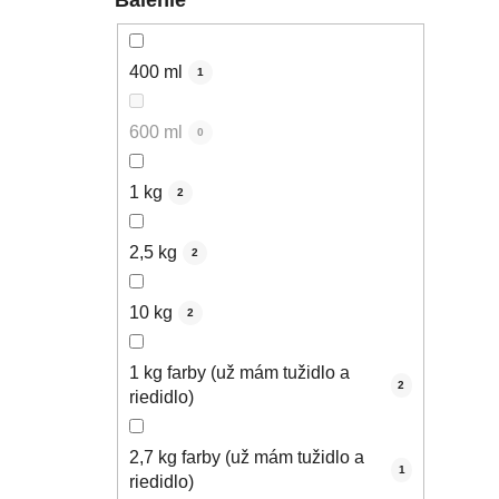
400 ml
1
600 ml
0
1 kg
2
2,5 kg
2
10 kg
2
1 kg farby (už mám tužidlo a
2
riedidlo)
2,7 kg farby (už mám tužidlo a
1
riedidlo)