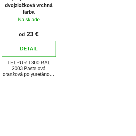
dvojzložková vrchná
farba
Na sklade
23 €
od
DETAIL
TELPUR T300 RAL
2003 Pastelová
oranžová polyuretánová
dvojzložková vrchná
farba v plechovke je
O
určená na...
v
l
á
d
a
c
i