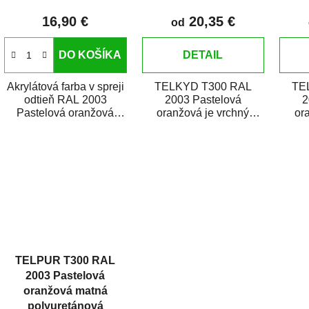
o
16,90 €
20,35 €
od
v
DO KOŠÍKA
DETAIL
Akrylátová farba v spreji
TELKYD T300 RAL
TE
odtieň RAL 2003
2003 Pastelová
2
Pastelová oranžová
oranžová je vrchný
or
matná
syntetický lesklý email
synt
je vysokokvalitný email
určený pre zhotovenie
urče
na striekanie...
náterov...
TELPUR T300 RAL
2003 Pastelová
oranžová matná
polyuretánová