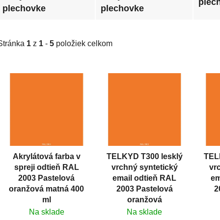
plec
plechovke
plechovke
Stránka
1
z
1
-
5
položiek celkom
V
ý
p
i
s
p
r
Akrylátová farba v
TELKYD T300 lesklý
TEL
o
spreji odtieň RAL
vrchný syntetický
vr
d
2003 Pastelová
email odtieň RAL
em
u
oranžová matná 400
2003 Pastelová
2
k
ml
oranžová
t
Na sklade
Na sklade