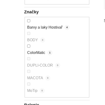
l
Značky
Barvy a laky Hostivař
4
BODY
0
ColorMatic
1
DUPLI-COLOR
0
MACOTA
0
MoTip
0
Balenie