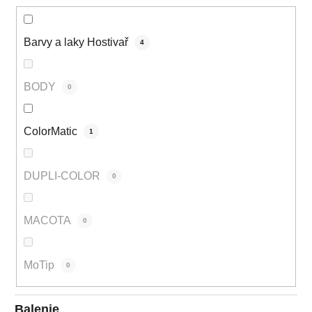
Barvy a laky Hostivař
4
BODY
0
ColorMatic
1
DUPLI-COLOR
0
MACOTA
0
MoTip
0
Balenie