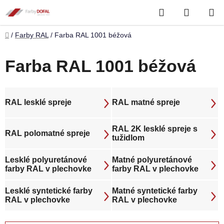
Prejsť
Hľadať
NÁKUP
na
obsah
KOŠÍK
Domov
/
Farby RAL
/
Farba RAL 1001 béžová
Farba RAL 1001 béžová
RAL lesklé spreje
RAL matné spreje
RAL 2K lesklé spreje s
RAL polomatné spreje
tužidlom
Lesklé polyuretánové
Matné polyuretánové
farby RAL v plechovke
farby RAL v plechovke
Lesklé syntetické farby
Matné syntetické farby
RAL v plechovke
RAL v plechovke