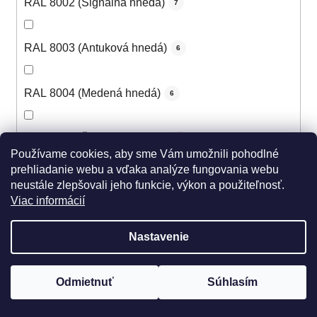
RAL 8002 (Signálna hnedá)
7
RAL 8003 (Antuková hnedá)
6
RAL 8004 (Medená hnedá)
6
RAL 8007 (Žltohnedá svetlá)
5
Používame cookies, aby sme Vám umožnili pohodlné
prehliadanie webu a vďaka analýze fungovania webu
RAL 8008 (Olivová hnedá)
neustále zlepšovali jeho funkcie, výkon a použiteľnosť.
5
Viac informácií
RAL 8011 (Oriešková hnedá)
5
Nastavenie
RAL 8012 (Červenohnedá)
6
Odmietnuť
Súhlasím