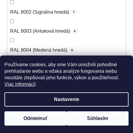
RAL 8002 (Signálna hnedá)
7
RAL 8003 (Antuková hnedá)
6
RAL 8004 (Medená hnedá)
6
Používame cookies, aby sme Vám umožnili pohodlné
RAL 8007 (Žltohnedá svetlá)
5
prehliadanie webu a vďaka analýze fungovania webu
neustále zlepšovali jeho funkcie, výkon a použiteľnosť.
Viac informácií
RAL 8008 (Olivová hnedá)
5
Nastavenie
RAL 8011 (Oriešková hnedá)
5
Odmietnuť
Súhlasím
RAL 8012 (Červenohnedá)
6