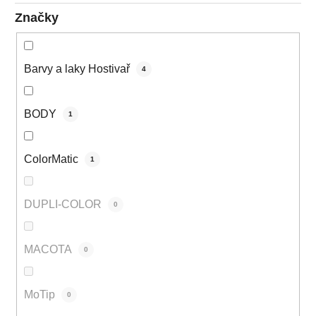
Značky
Barvy a laky Hostivař
4
BODY
1
ColorMatic
1
DUPLI-COLOR
0
MACOTA
0
MoTip
0