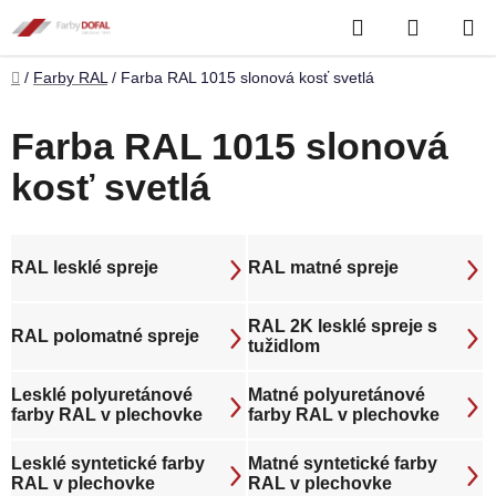
Prejsť
Hľadať
NÁKUP
na
obsah
KOŠÍK
Domov
/
Farby RAL
/
Farba RAL 1015 slonová kosť svetlá
Farba RAL 1015 slonová
kosť svetlá
RAL lesklé spreje
RAL matné spreje
RAL 2K lesklé spreje s
RAL polomatné spreje
tužidlom
Lesklé polyuretánové
Matné polyuretánové
farby RAL v plechovke
farby RAL v plechovke
Lesklé syntetické farby
Matné syntetické farby
RAL v plechovke
RAL v plechovke