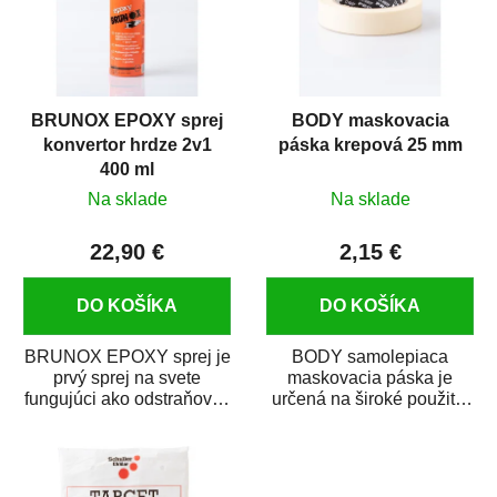
BRUNOX EPOXY sprej
BODY maskovacia
konvertor hrdze 2v1
páska krepová 25 mm
400 ml
Na sklade
Na sklade
22,90 €
2,15 €
DO KOŠÍKA
DO KOŠÍKA
BRUNOX EPOXY sprej je
BODY samolepiaca
prvý sprej na svete
maskovacia páska je
fungujúci ako odstraňovač
určená na široké použitie
hrdze s epoxidovou
v autoopravárenstve
živicou. Bol...
i v domácej dielni. Je...