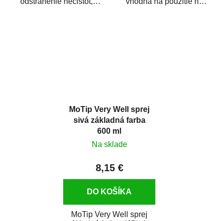
odstránenie nečistôt,
vhodná na použitie na
silikónu a mastnoty z
všetky autolaky, vrátane
povrchov pred ich...
tvrdých lakov...
MoTip Very Well sprej
sivá základná farba
600 ml
Na sklade
8,15 €
DO KOŠÍKA
MoTip Very Well sprej