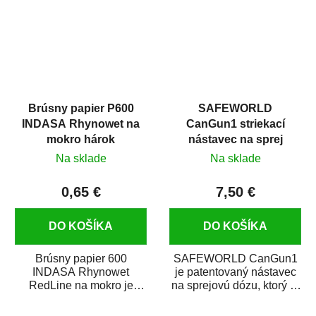
Brúsny papier P600
SAFEWORLD
INDASA Rhynowet na
CanGun1 striekací
mokro hárok
nástavec na sprej
Na sklade
Na sklade
0,65 €
7,50 €
DO KOŠÍKA
DO KOŠÍKA
Brúsny papier 600
SAFEWORLD CanGun1
INDASA Rhynowet
je patentovaný nástavec
RedLine na mokro je
na sprejovú dózu, ktorý ju
vodovzdorný brúsny
premení na profesionálnu
papier určený
striekaciu...