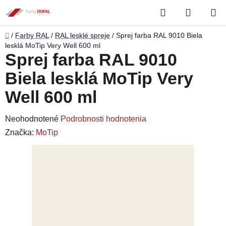
Prejsť
Hľadať
NÁKUP
na
obsah
KOŠÍK
Domov
/
Farby RAL
/
RAL lesklé spreje
/
Sprej farba RAL 9010 Biela
lesklá MoTip Very Well 600 ml
Sprej farba RAL 9010
Biela lesklá MoTip Very
Well 600 ml
Priemerné
Neohodnotené
Podrobnosti hodnotenia
hodnotenie
Značka:
MoTip
produktu
je
0,0
z
5
hviezdičiek.