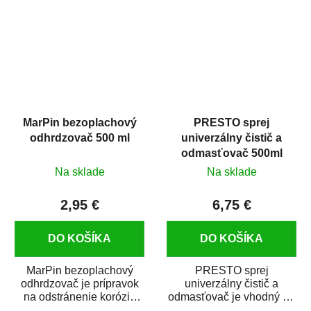
predovšetkým pre...
MarPin bezoplachový
PRESTO sprej
odhrdzovač 500 ml
univerzálny čistič a
odmasťovač 500ml
Na sklade
Na sklade
2,95 €
6,75 €
DO KOŠÍKA
DO KOŠÍKA
MarPin bezoplachový
PRESTO sprej
odhrdzovač je prípravok
univerzálny čistič a
na odstránenie korózie
odmasťovač je vhodný na
(hrdze) z kovových
odmastenie a čistenie na