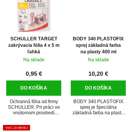
SCHULLER TARGET
BODY 340 PLASTOFIX
zakrývacia fólia 4 x 5 m
sprej základná farba
ľahká
na plasty 400 ml
Na sklade
Na sklade
0,95 €
10,20 €
DO KOŠÍKA
DO KOŠÍKA
Ochranná fólia od firmy
BODY 340 PLASTOFIX
SCHULLER. Pri práci vo
sprej je špeciálna
vnútornom prostredí
základná farba na plasty,
chráni pred zastriekaním
ktorá zaistí priľnavosť
farbou, špinou,...
vrchných náterov na...
VIAC ZA MENEJ