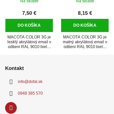
Na sklade
Na sklade
7,50 €
8,15 €
DO KOŠÍKA
DO KOŠÍKA
MACOTA COLOR 3G je
MACOTA COLOR 3G je
lesklý akrylátový email v
matný akrylátový email v
odtieni RAL 9010 biela.
odtieni RAL 9010 biela.
Vysokokvalitný sprej na
Vysokokvalitný sprej na
Z
striekanie...
striekanie...
á
Kontakt
p
ä
info
@
dofal.sk
t
i
0948 385 570
e