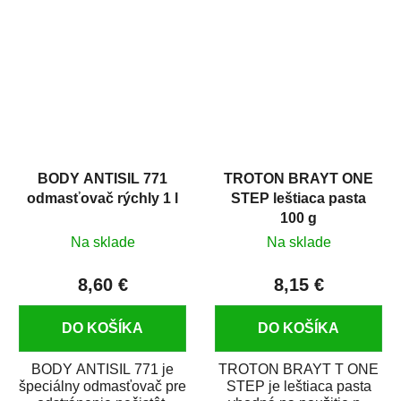
predmetov....
kovových a plastových...
BODY ANTISIL 771
TROTON BRAYT ONE
odmasťovač rýchly 1 l
STEP leštiaca pasta
100 g
Na sklade
Na sklade
8,60 €
8,15 €
DO KOŠÍKA
DO KOŠÍKA
BODY ANTISIL 771 je
TROTON BRAYT T ONE
špeciálny odmasťovač pre
STEP je leštiaca pasta