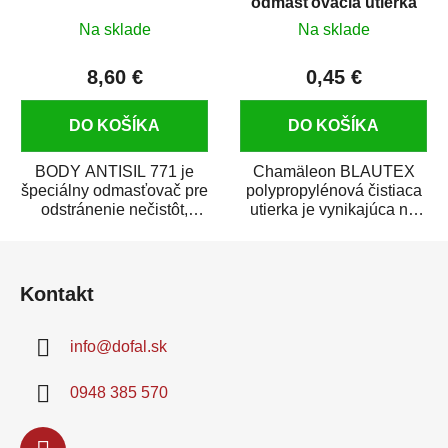
odmasťovacia utierka
32 x 40 cm
Na sklade
Na sklade
8,60 €
0,45 €
DO KOŠÍKA
DO KOŠÍKA
BODY ANTISIL 771 je
Chamäleon BLAUTEX
špeciálny odmasťovač pre
polypropylénová čistiaca
odstránenie nečistôt,
utierka je vynikajúca na
silikónu a mastnoty z
čistenie a odmasťovanie
Z
povrchov pred ich...
karosérie auta....
á
Kontakt
p
ä
info
@
dofal.sk
t
i
0948 385 570
e