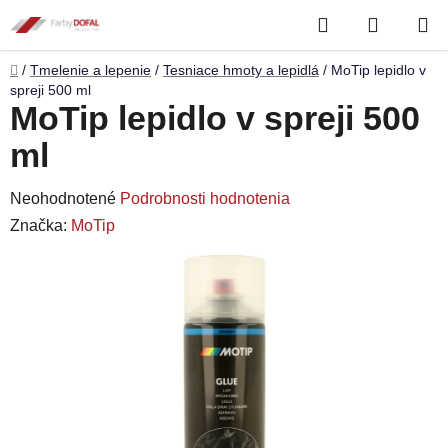
Prejsť
Hľadať
NÁKUP
na
obsah
KOŠÍK
Domov
/
Tmelenie a lepenie
/
Tesniace hmoty a lepidlá
/
MoTip lepidlo v
spreji 500 ml
MoTip lepidlo v spreji 500
ml
Priemerné
Neohodnotené
Podrobnosti hodnotenia
hodnotenie
Značka:
MoTip
produktu
je
0,0
z
5
hviezdičiek.