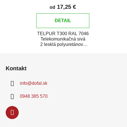
farba
17,25 €
od
DETAIL
TELPUR T300 RAL 7046
Telekomunikačná sivá
2 lesklá polyuretánová
dvojzložková vrchná farba
Z
v plechovke je...
á
Kontakt
p
ä
info
@
dofal.sk
t
i
0948 385 570
e