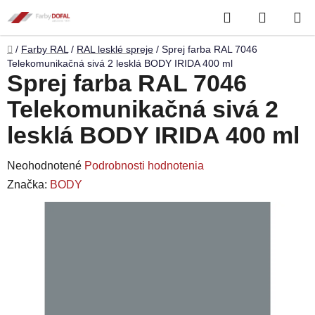
Prejsť
Hľadať
NÁKUP
na
obsah
KOŠÍK
Domov
/
Farby RAL
/
RAL lesklé spreje
/
Sprej farba RAL 7046
Telekomunikačná sivá 2 lesklá BODY IRIDA 400 ml
Sprej farba RAL 7046
Telekomunikačná sivá 2
lesklá BODY IRIDA 400 ml
Priemerné
Neohodnotené
Podrobnosti hodnotenia
hodnotenie
Značka:
BODY
produktu
je
0,0
z
5
hviezdičiek.