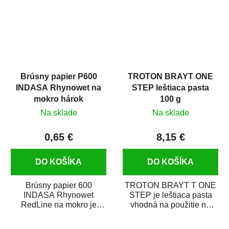
Brúsny papier P600
TROTON BRAYT ONE
INDASA Rhynowet na
STEP leštiaca pasta
mokro hárok
100 g
Na sklade
Na sklade
0,65 €
8,15 €
DO KOŠÍKA
DO KOŠÍKA
Brúsny papier 600
TROTON BRAYT T ONE
INDASA Rhynowet
STEP je leštiaca pasta
RedLine na mokro je
vhodná na použitie na
vodovzdorný brúsny
všetky autolaky, vrátane
papier určený
tvrdých lakov...