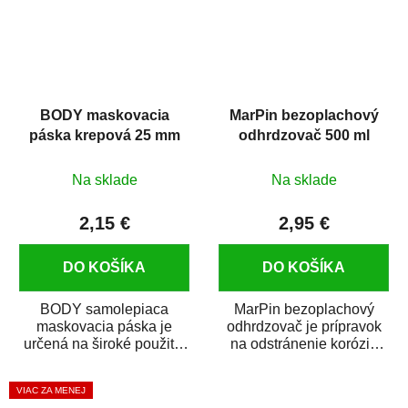
BODY maskovacia
MarPin bezoplachový
páska krepová 25 mm
odhrdzovač 500 ml
Na sklade
Na sklade
2,15 €
2,95 €
DO KOŠÍKA
DO KOŠÍKA
BODY samolepiaca
MarPin bezoplachový
maskovacia páska je
odhrdzovač je prípravok
určená na široké použitie
na odstránenie korózie
v autoopravárenstve
(hrdze) z kovových
i v domácej dielni. Je...
predmetov....
VIAC ZA MENEJ