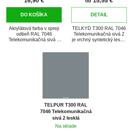
16,90 €
15,55 €
od
DO KOŠÍKA
DETAIL
Akrylátová farba v spreji
TELKYD T300 RAL 7046
odtieň RAL 7046
Telekomunikačná sivá 2
Telekomunikačná sivá 2
je vrchný syntetický lesklý
matná
email určený pre
je vysokokvalitný email
zhotovenie náterov...
na...
TELPUR T300 RAL
7046 Telekomunikačná
sivá 2 lesklá
polyuretánová
Na sklade
dvojzložková vrchná