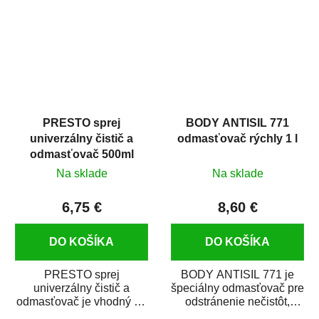
predovšetkým pre...
PRESTO sprej
BODY ANTISIL 771
univerzálny čistič a
odmasťovač rýchly 1 l
odmasťovač 500ml
Na sklade
Na sklade
6,75 €
8,60 €
DO KOŠÍKA
DO KOŠÍKA
PRESTO sprej
BODY ANTISIL 771 je
univerzálny čistič a
špeciálny odmasťovač pre
odmasťovač je vhodný na
odstránenie nečistôt,
odmastenie a čistenie na
silikónu a mastnoty z