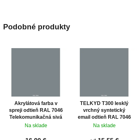
kovových a plastových...
povrchov pred ich...
Podobné produkty
Akrylátová farba v
TELKYD T300 lesklý
spreji odtieň RAL 7046
vrchný syntetický
Telekomunikačná sivá
email odtieň RAL 7046
2 matná 400 ml
Telekomunikačná sivá
Na sklade
Na sklade
2