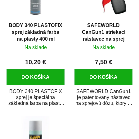
BODY 340 PLASTOFIX
SAFEWORLD
sprej základná farba
CanGun1 striekací
na plasty 400 ml
nástavec na sprej
Na sklade
Na sklade
10,20 €
7,50 €
DO KOŠÍKA
DO KOŠÍKA
BODY 340 PLASTOFIX
SAFEWORLD CanGun1
sprej je špeciálna
je patentovaný nástavec
základná farba na plasty,
na sprejovú dózu, ktorý ju
ktorá zaistí priľnavosť
premení na profesionálnu
vrchných náterov na...
striekaciu...