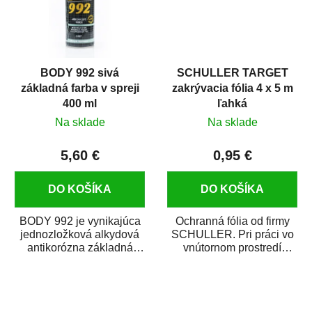
BODY 992 sivá
SCHULLER TARGET
základná farba v spreji
zakrývacia fólia 4 x 5 m
400 ml
ľahká
Na sklade
Na sklade
5,60 €
0,95 €
DO KOŠÍKA
DO KOŠÍKA
BODY 992 je vynikajúca
Ochranná fólia od firmy
jednozložková alkydová
SCHULLER. Pri práci vo
antikorózna základná
vnútornom prostredí
farba v spreji. Je vhodná
chráni pred zastriekaním
ako základný...
farbou, špinou,...