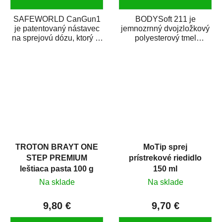
SAFEWORLD CanGun1
BODYSoft 211 je
je patentovaný nástavec
jemnozrnný dvojzložkový
na sprejovú dózu, ktorý ju
polyesterový tmel
premení na profesionálnu
s dobrými plniacimi
striekaciu...
schopnosťami. Je vhodný
na...
TROTON BRAYT ONE
MoTip sprej
STEP PREMIUM
prístrekové riedidlo
leštiaca pasta 100 g
150 ml
Na sklade
Na sklade
9,80 €
9,70 €