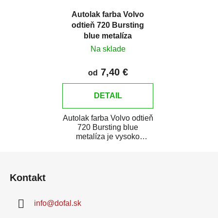
Autolak farba Volvo
odtieň 720 Bursting
blue metalíza
Na sklade
7,40 €
od
DETAIL
Autolak farba Volvo odtieň
720 Bursting blue
metalíza je vysoko
kvalitná farba na auto na
Z
bodové opravy,...
á
Kontakt
p
ä
info
@
dofal.sk
t