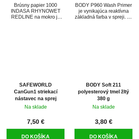
Brúsny papier 1000
BODY P960 Wash Primer
INDASA RHYNOWET
je vynikajúca reaktívna
REDLINE na mokro je
základná farba v spreji. Je
vodovzdorný brúsny
vhodná ako základná
papier určený
farba na...
predovšetkým pre...
SAFEWORLD
BODY Soft 211
CanGun1 striekací
polyesterový tmel žltý
nástavec na sprej
380 g
Na sklade
Na sklade
7,50 €
3,80 €
DO KOŠÍKA
DO KOŠÍKA