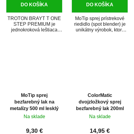
DO KOŠÍKA
DO KOŠÍKA
TROTON BRAYT T ONE
MoTip sprej prístrekové
STEP PREMIUM je
riedidlo (spot blender) je
jednokroková leštiaca
unikátny výrobok, ktorý
pasta novej generácie s
dokáže jednoducho
obsahom vysoko
zneviditeľniť...
kvalitného...
MoTip sprej
ColorMatic
bezfarebný lak na
dvojzložkový sprej
metalízy 500 ml lesklý
bezfarebný lak 200ml
Na sklade
Na sklade
9,30 €
14,95 €