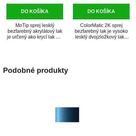
DO KOŠÍKA
DO KOŠÍKA
MoTip sprej lesklý
ColorMatic 2K sprej
bezfarebný akrylátový lak
bezfarebný lak je vysoko
je určený ako krycí lak pre
lesklý dvojzložkový lak s
metalické, perleťové,...
tužidlom v spreji. Je
extrémne...
Podobné produkty