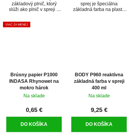
základový plnič, ktorý
sprej je špeciálna
slúži ako plnič v spreji a
základná farba na plasty,
základná farba v spreji
ktorá zaistí priľnavosť
zároveň. HB BODY...
vrchných náterov na...
VIAC ZA MENEJ
Brúsny papier P1000
BODY P960 reaktívna
INDASA Rhynowet na
základná farba v spreji
mokro hárok
400 ml
Na sklade
Na sklade
0,65 €
9,25 €
DO KOŠÍKA
DO KOŠÍKA