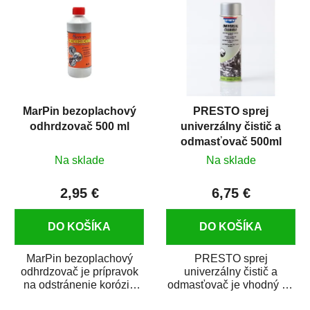
MarPin bezoplachový
PRESTO sprej
odhrdzovač 500 ml
univerzálny čistič a
odmasťovač 500ml
Na sklade
Na sklade
2,95 €
6,75 €
DO KOŠÍKA
DO KOŠÍKA
MarPin bezoplachový
PRESTO sprej
odhrdzovač je prípravok
univerzálny čistič a
na odstránenie korózie
odmasťovač je vhodný na
(hrdze) z kovových
odmastenie a čistenie na