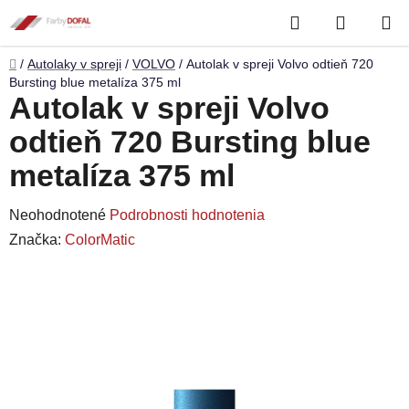
Prejsť
Hľadať
NÁKUP
na
obsah
KOŠÍK
Domov
/
Autolaky v spreji
/
VOLVO
/
Autolak v spreji Volvo odtieň 720
Bursting blue metalíza 375 ml
Autolak v spreji Volvo
odtieň 720 Bursting blue
metalíza 375 ml
Priemerné
Neohodnotené
Podrobnosti hodnotenia
hodnotenie
Značka:
ColorMatic
produktu
je
0,0
z
5
hviezdičiek.