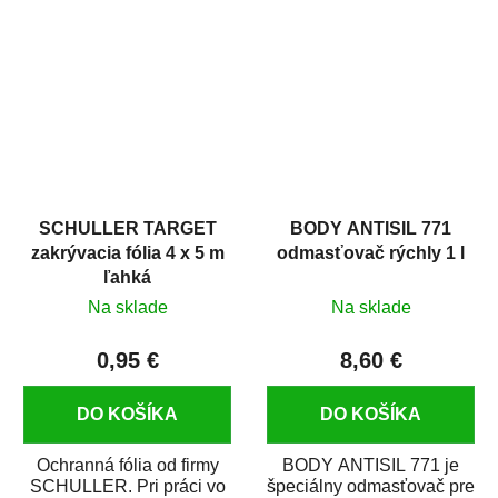
hrdze s epoxidovou
v autoopravárenstve
živicou. Bol...
i v domácej dielni. Je...
SCHULLER TARGET
BODY ANTISIL 771
zakrývacia fólia 4 x 5 m
odmasťovač rýchly 1 l
ľahká
Na sklade
Na sklade
0,95 €
8,60 €
DO KOŠÍKA
DO KOŠÍKA
Ochranná fólia od firmy
BODY ANTISIL 771 je
SCHULLER. Pri práci vo
špeciálny odmasťovač pre