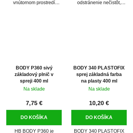
vnútornom prostredí
odstránenie nečistôt,
chráni pred zastriekaním
silikónu a mastnoty z
farbou, špinou,...
povrchov pred ich...
BODY P360 sivý
BODY 340 PLASTOFIX
základový plnič v
sprej základná farba
spreji 400 ml
na plasty 400 ml
Na sklade
Na sklade
7,75 €
10,20 €
DO KOŠÍKA
DO KOŠÍKA
HB BODY P360 je
BODY 340 PLASTOFIX