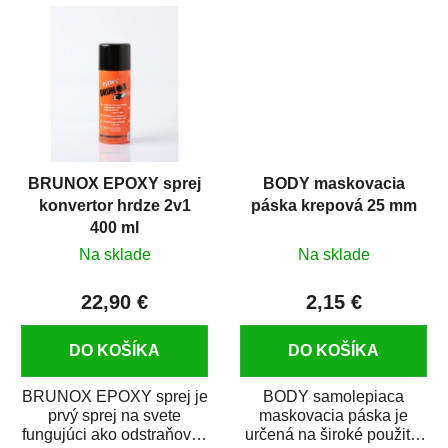
predmetov....
kovových a plastových...
BRUNOX EPOXY sprej
BODY maskovacia
konvertor hrdze 2v1
páska krepová 25 mm
400 ml
Na sklade
Na sklade
22,90 €
2,15 €
DO KOŠÍKA
DO KOŠÍKA
BRUNOX EPOXY sprej je
BODY samolepiaca
prvý sprej na svete
maskovacia páska je
fungujúci ako odstraňovač
určená na široké použitie