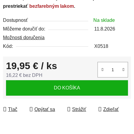
prestriekať
bezfarebným lakom
.
Dostupnosť
Na sklade
Môžeme doručiť do:
11.8.2026
Možnosti doručenia
Kód:
X0518
19,95 €
/ ks
16,22 € bez DPH
Jednotková cena:
DO KOŠÍKA
Tlač
Opýtať sa
Strážiť
Zdieľať