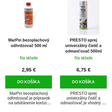
MarPin bezoplachový
PRESTO sprej
odhrdzovač 500 ml
univerzálny čistič a
odmasťovač 500ml
Na sklade
Na sklade
2,95 €
6,75 €
DO KOŠÍKA
DO KOŠÍKA
MarPin bezoplachový
PRESTO sprej
odhrdzovač je prípravok
univerzálny čistič a
na odstránenie korózie
odmasťovač je vhodný na
(hrdze) z kovových
odmastenie a čistenie na