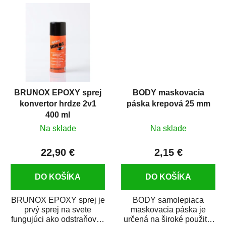
predmetov....
kovových a plastových...
BRUNOX EPOXY sprej
BODY maskovacia
konvertor hrdze 2v1
páska krepová 25 mm
400 ml
Na sklade
Na sklade
22,90 €
2,15 €
DO KOŠÍKA
DO KOŠÍKA
BRUNOX EPOXY sprej je
BODY samolepiaca
prvý sprej na svete
maskovacia páska je
fungujúci ako odstraňovač
určená na široké použitie