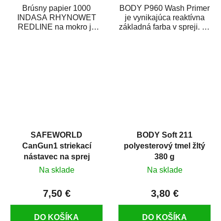
Brúsny papier 1000
BODY P960 Wash Primer
INDASA RHYNOWET
je vynikajúca reaktívna
REDLINE na mokro je
základná farba v spreji. Je
vodovzdorný brúsny
vhodná ako základná
papier určený
farba na...
predovšetkým pre...
SAFEWORLD
BODY Soft 211
CanGun1 striekací
polyesterový tmel žltý
nástavec na sprej
380 g
Na sklade
Na sklade
7,50 €
3,80 €
DO KOŠÍKA
DO KOŠÍKA