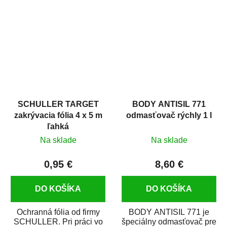
hrdze s epoxidovou
v autoopravárenstve
živicou. Bol...
i v domácej dielni. Je...
SCHULLER TARGET
BODY ANTISIL 771
zakrývacia fólia 4 x 5 m
odmasťovač rýchly 1 l
ľahká
Na sklade
Na sklade
0,95 €
8,60 €
DO KOŠÍKA
DO KOŠÍKA
Ochranná fólia od firmy
BODY ANTISIL 771 je
SCHULLER. Pri práci vo
špeciálny odmasťovač pre