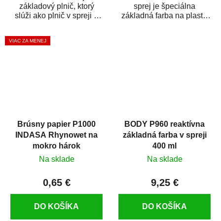
základový plnič, ktorý
sprej je špeciálna
slúži ako plnič v spreji a
základná farba na plasty,
základná farba v spreji
ktorá zaistí priľnavosť
zároveň. HB BODY...
vrchných náterov na...
VIAC ZA MENEJ
Brúsny papier P1000
BODY P960 reaktívna
INDASA Rhynowet na
základná farba v spreji
mokro hárok
400 ml
Na sklade
Na sklade
0,65 €
9,25 €
DO KOŠÍKA
DO KOŠÍKA