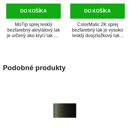
DO KOŠÍKA
DO KOŠÍKA
MoTip sprej lesklý
ColorMatic 2K sprej
bezfarebný akrylátový lak
bezfarebný lak je vysoko
je určený ako krycí lak pre
lesklý dvojzložkový lak s
metalické, perleťové,...
tužidlom v spreji. Je
extrémne...
Podobné produkty