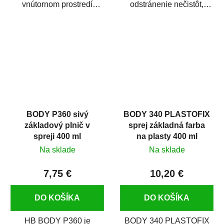
vnútornom prostredí
odstránenie nečistôt,
chráni pred zastriekaním
silikónu a mastnoty z
farbou, špinou,...
povrchov pred ich...
BODY P360 sivý
BODY 340 PLASTOFIX
základový plnič v
sprej základná farba
spreji 400 ml
na plasty 400 ml
Na sklade
Na sklade
7,75 €
10,20 €
DO KOŠÍKA
DO KOŠÍKA
HB BODY P360 je
BODY 340 PLASTOFIX