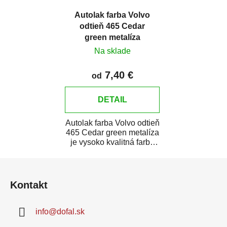
Autolak farba Volvo
odtieň 465 Cedar
green metalíza
Na sklade
7,40 €
od
DETAIL
Autolak farba Volvo odtieň
465 Cedar green metalíza
je vysoko kvalitná farba
na auto na bodové
Z
opravy,...
á
Kontakt
p
ä
info
@
dofal.sk
t