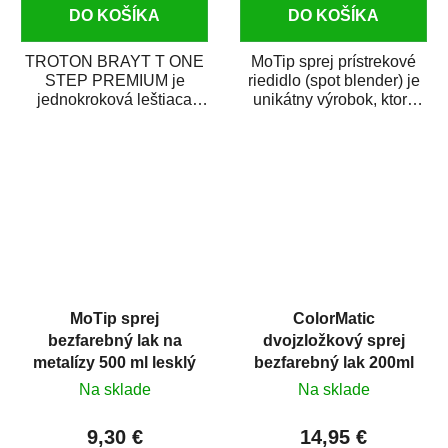
DO KOŠÍKA
DO KOŠÍKA
TROTON BRAYT T ONE
MoTip sprej prístrekové
STEP PREMIUM je
riedidlo (spot blender) je
jednokroková leštiaca
unikátny výrobok, ktorý
pasta novej generácie s
dokáže jednoducho
obsahom vysoko
zneviditeľniť...
kvalitného...
MoTip sprej
ColorMatic
bezfarebný lak na
dvojzložkový sprej
metalízy 500 ml lesklý
bezfarebný lak 200ml
Na sklade
Na sklade
9,30 €
14,95 €