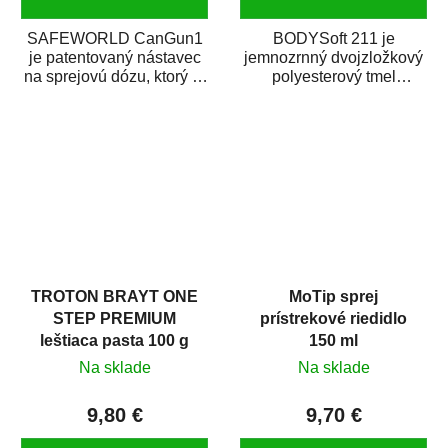
SAFEWORLD CanGun1
BODYSoft 211 je
je patentovaný nástavec
jemnozrnný dvojzložkový
na sprejovú dózu, ktorý ju
polyesterový tmel
premení na profesionálnu
s dobrými plniacimi
striekaciu...
schopnosťami. Je vhodný
na...
TROTON BRAYT ONE
MoTip sprej
STEP PREMIUM
prístrekové riedidlo
leštiaca pasta 100 g
150 ml
Na sklade
Na sklade
9,80 €
9,70 €