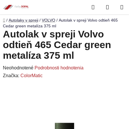
Prejsť
Hľadať
NÁKUP
na
obsah
KOŠÍK
Domov
/
Autolaky v spreji
/
VOLVO
/
Autolak v spreji Volvo odtieň 465
Cedar green metalíza 375 ml
Autolak v spreji Volvo
odtieň 465 Cedar green
metalíza 375 ml
Priemerné
Neohodnotené
Podrobnosti hodnotenia
hodnotenie
Značka:
ColorMatic
produktu
je
0,0
z
5
hviezdičiek.