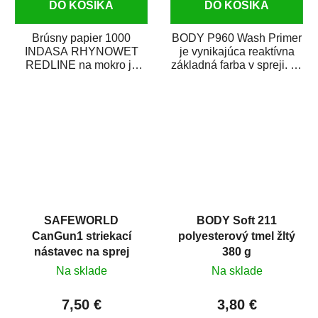
DO KOŠÍKA
DO KOŠÍKA
Brúsny papier 1000
BODY P960 Wash Primer
INDASA RHYNOWET
je vynikajúca reaktívna
REDLINE na mokro je
základná farba v spreji. Je
vodovzdorný brúsny
vhodná ako základná
papier určený
farba na...
predovšetkým pre...
SAFEWORLD
BODY Soft 211
CanGun1 striekací
polyesterový tmel žltý
nástavec na sprej
380 g
Na sklade
Na sklade
7,50 €
3,80 €