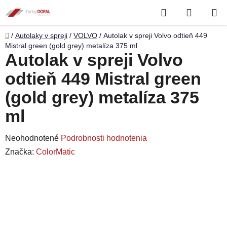
Prejsť
Hľadať
NÁKUP
na
obsah
KOŠÍK
Domov
/
Autolaky v spreji
/
VOLVO
/
Autolak v spreji Volvo odtieň 449
Mistral green (gold grey) metalíza 375 ml
Autolak v spreji Volvo
odtieň 449 Mistral green
(gold grey) metalíza 375
ml
Priemerné
Neohodnotené
Podrobnosti hodnotenia
hodnotenie
Značka:
ColorMatic
produktu
je
0,0
z
5