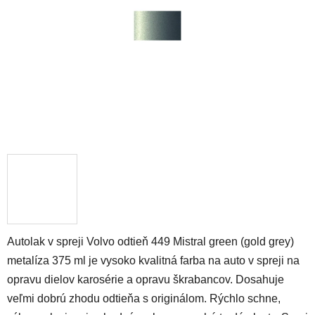
hviezdičiek.
Autolak v spreji Volvo odtieň 449 Mistral green (gold grey)
metalíza 375 ml je vysoko kvalitná farba na auto v spreji na
opravu dielov karosérie a opravu škrabancov. Dosahuje
veľmi dobrú zhodu odtieňa s originálom. Rýchlo schne,