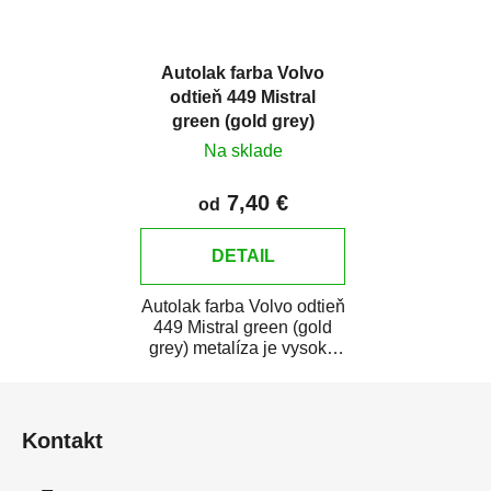
Autolak farba Volvo
odtieň 449 Mistral
green (gold grey)
metalíza
Na sklade
7,40 €
od
DETAIL
Autolak farba Volvo odtieň
449 Mistral green (gold
grey) metalíza je vysoko
kvalitná farba na auto na...
Z
á
Kontakt
p
ä