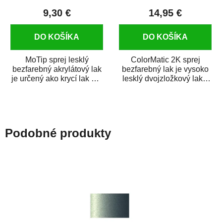
9,30 €
14,95 €
DO KOŠÍKA
DO KOŠÍKA
MoTip sprej lesklý
ColorMatic 2K sprej
bezfarebný akrylátový lak
bezfarebný lak je vysoko
je určený ako krycí lak pre
lesklý dvojzložkový lak s
metalické, perleťové,...
tužidlom v spreji. Je
extrémne...
Podobné produkty