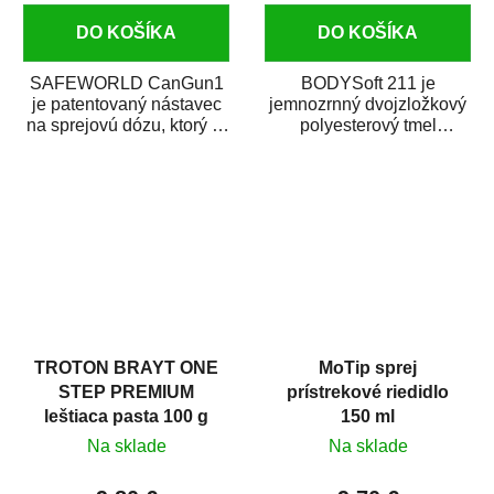
DO KOŠÍKA
DO KOŠÍKA
SAFEWORLD CanGun1
BODYSoft 211 je
je patentovaný nástavec
jemnozrnný dvojzložkový
na sprejovú dózu, ktorý ju
polyesterový tmel
premení na profesionálnu
s dobrými plniacimi
striekaciu...
schopnosťami. Je vhodný
na...
TROTON BRAYT ONE
MoTip sprej
STEP PREMIUM
prístrekové riedidlo
leštiaca pasta 100 g
150 ml
Na sklade
Na sklade