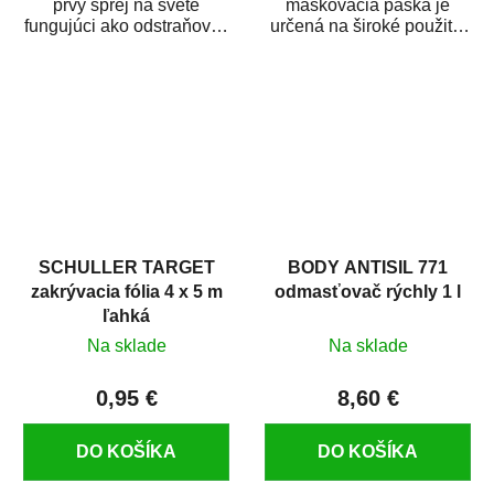
prvý sprej na svete
maskovacia páska je
fungujúci ako odstraňovač
určená na široké použitie
hrdze s epoxidovou
v autoopravárenstve
živicou. Bol...
i v domácej dielni. Je...
SCHULLER TARGET
BODY ANTISIL 771
zakrývacia fólia 4 x 5 m
odmasťovač rýchly 1 l
ľahká
Na sklade
Na sklade
0,95 €
8,60 €
DO KOŠÍKA
DO KOŠÍKA