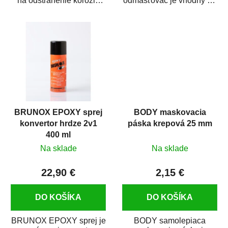
na odstránenie korózie
odmasťovač je vhodný na
(hrdze) z kovových
odmastenie a čistenie na
predmetov....
kovových a plastových...
BRUNOX EPOXY sprej
BODY maskovacia
konvertor hrdze 2v1
páska krepová 25 mm
400 ml
Na sklade
Na sklade
22,90 €
2,15 €
DO KOŠÍKA
DO KOŠÍKA
BRUNOX EPOXY sprej je
BODY samolepiaca