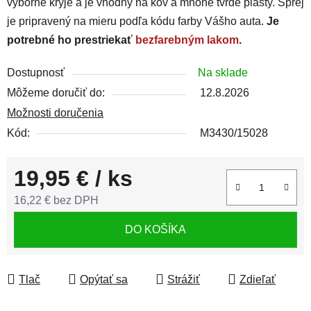
výborne kryje a je vhodný na kov a mnohé tvrdé plasty. Sprej
je pripravený na mieru podľa kódu farby Vášho auta.
Je
potrebné ho prestriekať
bezfarebným lakom
.
Dostupnosť
Na sklade
Môžeme doručiť do:
12.8.2026
Možnosti doručenia
Kód:
M3430/15028
19,95 €
/ ks
16,22 € bez DPH
Jednotková cena:
DO KOŠÍKA
Tlač
Opýtať sa
Strážiť
Zdieľať