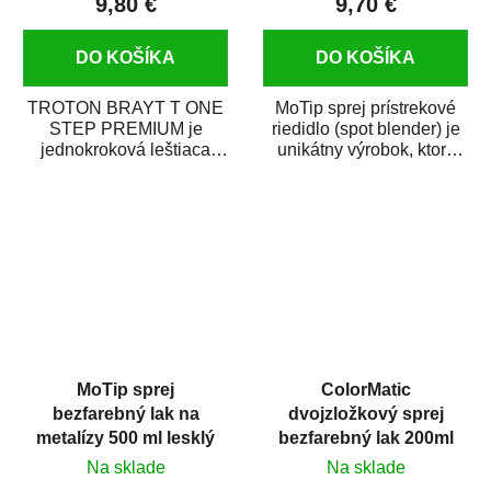
9,80 €
9,70 €
DO KOŠÍKA
DO KOŠÍKA
TROTON BRAYT T ONE
MoTip sprej prístrekové
STEP PREMIUM je
riedidlo (spot blender) je
jednokroková leštiaca
unikátny výrobok, ktorý
pasta novej generácie s
dokáže jednoducho
obsahom vysoko
zneviditeľniť...
kvalitného...
MoTip sprej
ColorMatic
bezfarebný lak na
dvojzložkový sprej
metalízy 500 ml lesklý
bezfarebný lak 200ml
Na sklade
Na sklade