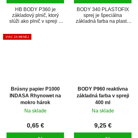
HB BODY P360 je
BODY 340 PLASTOFIX
základový plnič, ktorý
sprej je špeciálna
slúži ako plnič v spreji a
základná farba na plasty,
základná farba v spreji
ktorá zaistí priľnavosť
zároveň. HB BODY...
vrchných náterov na...
VIAC ZA MENEJ
Brúsny papier P1000
BODY P960 reaktívna
INDASA Rhynowet na
základná farba v spreji
mokro hárok
400 ml
Na sklade
Na sklade
0,65 €
9,25 €