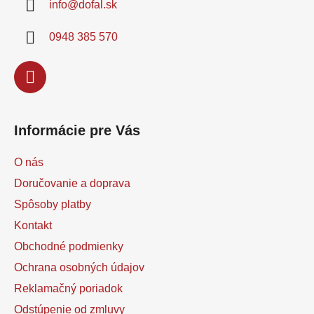
info
@
dofal.sk
t
i
0948 385 570
e
Informácie pre Vás
O nás
Doručovanie a doprava
Spôsoby platby
Kontakt
Obchodné podmienky
Ochrana osobných údajov
Reklamačný poriadok
Odstúpenie od zmluvy