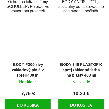
Ochranná fólia od firmy
BODY ANTISIL 771 je
SCHULLER. Pri práci vo
špeciálny odmasťovač pre
vnútornom prostredí
odstránenie nečistôt,
chráni pred zastriekaním
silikónu a mastnoty z
farbou, špinou,...
povrchov pred ich...
BODY P360 sivý
BODY 340 PLASTOFIX
základový plnič v
sprej základná farba
spreji 400 ml
na plasty 400 ml
Na sklade
Na sklade
7,75 €
10,20 €
DO KOŠÍKA
DO KOŠÍKA