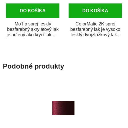
DO KOŠÍKA
DO KOŠÍKA
MoTip sprej lesklý
ColorMatic 2K sprej
bezfarebný akrylátový lak
bezfarebný lak je vysoko
je určený ako krycí lak pre
lesklý dvojzložkový lak s
metalické, perleťové,...
tužidlom v spreji. Je
extrémne...
Podobné produkty