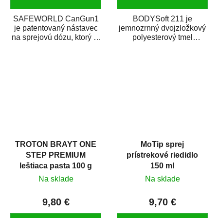
SAFEWORLD CanGun1
BODYSoft 211 je
je patentovaný nástavec
jemnozrnný dvojzložkový
na sprejovú dózu, ktorý ju
polyesterový tmel
premení na profesionálnu
s dobrými plniacimi
striekaciu...
schopnosťami. Je vhodný
na...
TROTON BRAYT ONE
MoTip sprej
STEP PREMIUM
prístrekové riedidlo
leštiaca pasta 100 g
150 ml
Na sklade
Na sklade
9,80 €
9,70 €