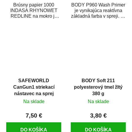
Brúsny papier 1000
BODY P960 Wash Primer
INDASA RHYNOWET
je vynikajúca reaktívna
REDLINE na mokro je
základná farba v spreji. Je
vodovzdorný brúsny
vhodná ako základná
papier určený
farba na...
predovšetkým pre...
SAFEWORLD
BODY Soft 211
CanGun1 striekací
polyesterový tmel žltý
nástavec na sprej
380 g
Na sklade
Na sklade
7,50 €
3,80 €
DO KOŠÍKA
DO KOŠÍKA