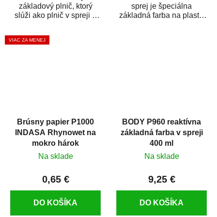
základový plnič, ktorý
sprej je špeciálna
slúži ako plnič v spreji a
základná farba na plasty,
základná farba v spreji
ktorá zaistí priľnavosť
zároveň. HB BODY...
vrchných náterov na...
VIAC ZA MENEJ
Brúsny papier P1000
BODY P960 reaktívna
INDASA Rhynowet na
základná farba v spreji
mokro hárok
400 ml
Na sklade
Na sklade
0,65 €
9,25 €
DO KOŠÍKA
DO KOŠÍKA