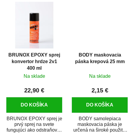
predmetov....
kovových a plastových...
BRUNOX EPOXY sprej
BODY maskovacia
konvertor hrdze 2v1
páska krepová 25 mm
400 ml
Na sklade
Na sklade
22,90 €
2,15 €
DO KOŠÍKA
DO KOŠÍKA
BRUNOX EPOXY sprej je
BODY samolepiaca
prvý sprej na svete
maskovacia páska je
fungujúci ako odstraňovač
určená na široké použitie