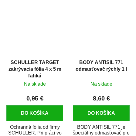
hrdze s epoxidovou
v autoopravárenstve
živicou. Bol...
i v domácej dielni. Je...
SCHULLER TARGET
BODY ANTISIL 771
zakrývacia fólia 4 x 5 m
odmasťovač rýchly 1 l
ľahká
Na sklade
Na sklade
0,95 €
8,60 €
DO KOŠÍKA
DO KOŠÍKA
Ochranná fólia od firmy
BODY ANTISIL 771 je
SCHULLER. Pri práci vo
špeciálny odmasťovač pre