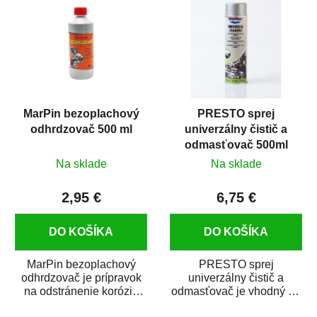
MarPin bezoplachový
PRESTO sprej
odhrdzovač 500 ml
univerzálny čistič a
odmasťovač 500ml
Na sklade
Na sklade
2,95 €
6,75 €
DO KOŠÍKA
DO KOŠÍKA
MarPin bezoplachový
PRESTO sprej
odhrdzovač je prípravok
univerzálny čistič a
na odstránenie korózie
odmasťovač je vhodný na
(hrdze) z kovových
odmastenie a čistenie na