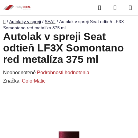
Prejsť
Hľadať
NÁKUP
na
obsah
KOŠÍK
Domov
/
Autolaky v spreji
/
SEAT
/
Autolak v spreji Seat odtieň LF3X
Somontano red metalíza 375 ml
Autolak v spreji Seat
odtieň LF3X Somontano
red metalíza 375 ml
Priemerné
Neohodnotené
Podrobnosti hodnotenia
hodnotenie
Značka:
ColorMatic
produktu
je
0,0
z
5
hviezdičiek.