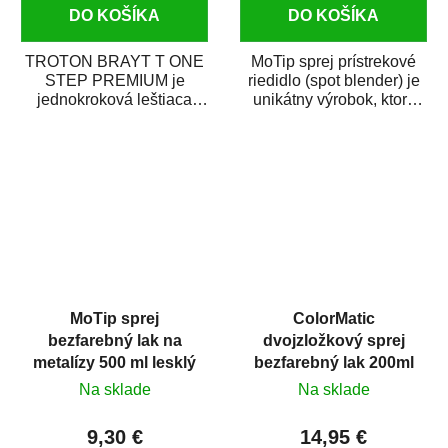
DO KOŠÍKA
DO KOŠÍKA
TROTON BRAYT T ONE
MoTip sprej prístrekové
STEP PREMIUM je
riedidlo (spot blender) je
jednokroková leštiaca
unikátny výrobok, ktorý
pasta novej generácie s
dokáže jednoducho
obsahom vysoko
zneviditeľniť...
kvalitného...
MoTip sprej
ColorMatic
bezfarebný lak na
dvojzložkový sprej
metalízy 500 ml lesklý
bezfarebný lak 200ml
Na sklade
Na sklade
9,30 €
14,95 €