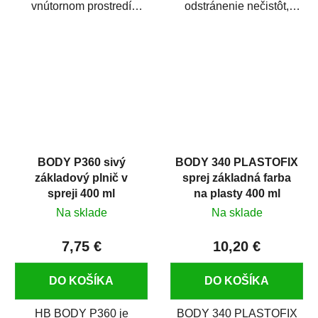
vnútornom prostredí
odstránenie nečistôt,
chráni pred zastriekaním
silikónu a mastnoty z
farbou, špinou,...
povrchov pred ich...
BODY P360 sivý
BODY 340 PLASTOFIX
základový plnič v
sprej základná farba
spreji 400 ml
na plasty 400 ml
Na sklade
Na sklade
7,75 €
10,20 €
DO KOŠÍKA
DO KOŠÍKA
HB BODY P360 je
BODY 340 PLASTOFIX