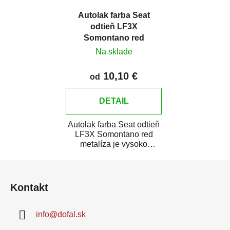
Autolak farba Seat
odtieň LF3X
Somontano red
metalíza
Na sklade
10,10 €
od
DETAIL
Autolak farba Seat odtieň
LF3X Somontano red
metalíza je vysoko
kvalitná farba na auto na
Z
bodové opravy,...
á
Kontakt
p
ä
info
@
dofal.sk
t