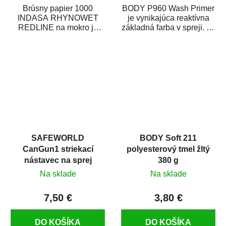
Brúsny papier 1000
BODY P960 Wash Primer
INDASA RHYNOWET
je vynikajúca reaktívna
REDLINE na mokro je
základná farba v spreji. Je
vodovzdorný brúsny
vhodná ako základná
papier určený
farba na...
predovšetkým pre...
SAFEWORLD
BODY Soft 211
CanGun1 striekací
polyesterový tmel žltý
nástavec na sprej
380 g
Na sklade
Na sklade
7,50 €
3,80 €
DO KOŠÍKA
DO KOŠÍKA