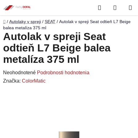
Prejsť
Hľadať
NÁKUP
na
obsah
KOŠÍK
Domov
/
Autolaky v spreji
/
SEAT
/
Autolak v spreji Seat odtieň L7 Beige
balea metalíza 375 ml
Autolak v spreji Seat
odtieň L7 Beige balea
metalíza 375 ml
Priemerné
Neohodnotené
Podrobnosti hodnotenia
hodnotenie
Značka:
ColorMatic
produktu
je
0,0
z
5
hviezdičiek.