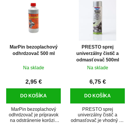
MarPin bezoplachový
PRESTO sprej
odhrdzovač 500 ml
univerzálny čistič a
odmasťovač 500ml
Na sklade
Na sklade
2,95 €
6,75 €
DO KOŠÍKA
DO KOŠÍKA
MarPin bezoplachový
PRESTO sprej
odhrdzovač je prípravok
univerzálny čistič a
na odstránenie korózie
odmasťovač je vhodný na
(hrdze) z kovových
odmastenie a čistenie na