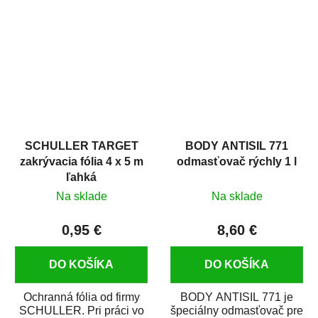
hrdze s epoxidovou
v autoopravárenstve
živicou. Bol...
i v domácej dielni. Je...
SCHULLER TARGET
BODY ANTISIL 771
zakrývacia fólia 4 x 5 m
odmasťovač rýchly 1 l
ľahká
Na sklade
Na sklade
0,95 €
8,60 €
DO KOŠÍKA
DO KOŠÍKA
Ochranná fólia od firmy
BODY ANTISIL 771 je
SCHULLER. Pri práci vo
špeciálny odmasťovač pre