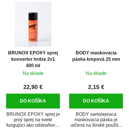
predmetov....
kovových a plastových...
BRUNOX EPOXY sprej
BODY maskovacia
konvertor hrdze 2v1
páska krepová 25 mm
400 ml
Na sklade
Na sklade
22,90 €
2,15 €
DO KOŠÍKA
DO KOŠÍKA
BRUNOX EPOXY sprej je
BODY samolepiaca
prvý sprej na svete
maskovacia páska je
fungujúci ako odstraňovač
určená na široké použitie