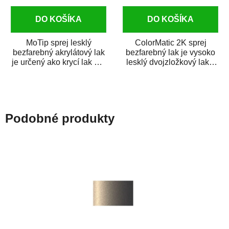
DO KOŠÍKA
DO KOŠÍKA
MoTip sprej lesklý
ColorMatic 2K sprej
bezfarebný akrylátový lak
bezfarebný lak je vysoko
je určený ako krycí lak pre
lesklý dvojzložkový lak s
metalické, perleťové,...
tužidlom v spreji. Je
extrémne...
Podobné produkty