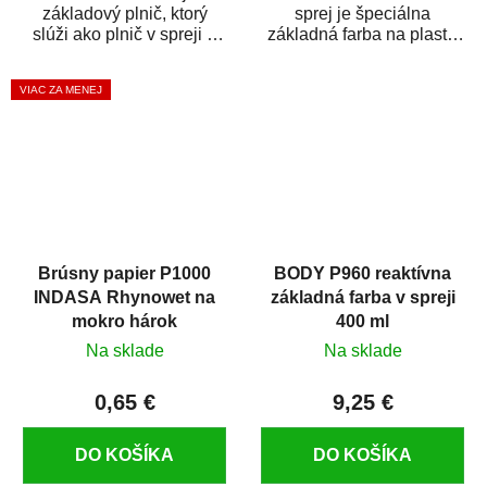
základový plnič, ktorý
sprej je špeciálna
slúži ako plnič v spreji a
základná farba na plasty,
základná farba v spreji
ktorá zaistí priľnavosť
zároveň. HB BODY...
vrchných náterov na...
VIAC ZA MENEJ
Brúsny papier P1000
BODY P960 reaktívna
INDASA Rhynowet na
základná farba v spreji
mokro hárok
400 ml
Na sklade
Na sklade
0,65 €
9,25 €
DO KOŠÍKA
DO KOŠÍKA