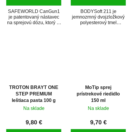
SAFEWORLD CanGun1
BODYSoft 211 je
je patentovaný nástavec
jemnozrnný dvojzložkový
na sprejovú dózu, ktorý ju
polyesterový tmel
premení na profesionálnu
s dobrými plniacimi
striekaciu...
schopnosťami. Je vhodný
na...
TROTON BRAYT ONE
MoTip sprej
STEP PREMIUM
prístrekové riedidlo
leštiaca pasta 100 g
150 ml
Na sklade
Na sklade
9,80 €
9,70 €