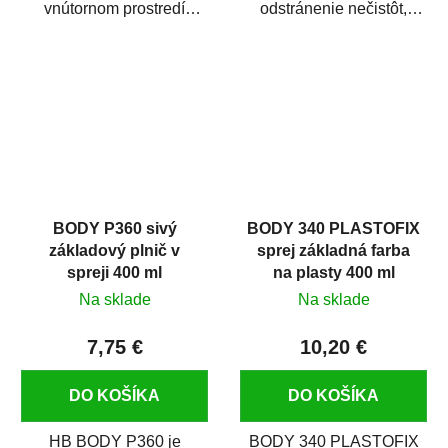
vnútornom prostredí
odstránenie nečistôt,
chráni pred zastriekaním
silikónu a mastnoty z
farbou, špinou,...
povrchov pred ich...
BODY P360 sivý
BODY 340 PLASTOFIX
základový plnič v
sprej základná farba
spreji 400 ml
na plasty 400 ml
Na sklade
Na sklade
7,75 €
10,20 €
DO KOŠÍKA
DO KOŠÍKA
HB BODY P360 je
BODY 340 PLASTOFIX