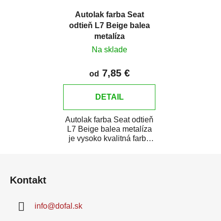
Autolak farba Seat
odtieň L7 Beige balea
metalíza
Na sklade
7,85 €
od
DETAIL
Autolak farba Seat odtieň
L7 Beige balea metalíza
je vysoko kvalitná farba
na auto na bodové opravy,
Z
opravy...
á
Kontakt
p
ä
info
@
dofal.sk
t