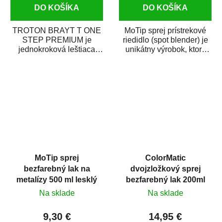
DO KOŠÍKA
DO KOŠÍKA
TROTON BRAYT T ONE
MoTip sprej prístrekové
STEP PREMIUM je
riedidlo (spot blender) je
jednokroková leštiaca
unikátny výrobok, ktorý
pasta novej generácie s
dokáže jednoducho
obsahom vysoko
zneviditeľniť...
kvalitného...
MoTip sprej
ColorMatic
bezfarebný lak na
dvojzložkový sprej
metalízy 500 ml lesklý
bezfarebný lak 200ml
Na sklade
Na sklade
9,30 €
14,95 €