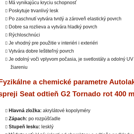
Má vynikajúcu kryciu schopnosť
Poskytuje trvanlivý lesk
Po zaschnutí vytvára tvrdý a zároveň elastický povrch
Dobre sa rozlieva a vytvára hladký povrch
Rýchloschnúci
Je vhodný pre použitie v interiéri i exteriéri
Vytvára dobre leštiteľný povrch
Je odolný voči vplyvom počasia, je svetlostály a odolný UV
žiareniu
Fyzikálne a chemické parametre Autola
spreji Seat odtieň G2 Tornado rot 400 m
Hlavná zložka:
akrylátové kopolyméry
Zápach:
po rozpúšťadle
Stupeň lesku:
lesklý