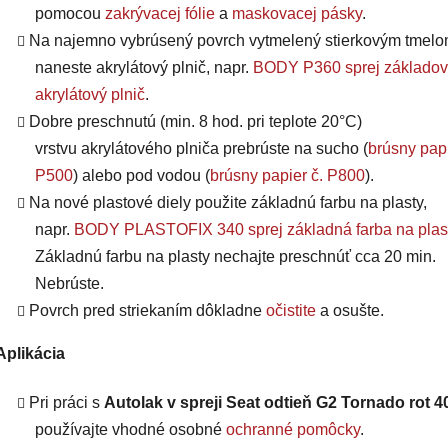
pomocou
zakrývacej fólie
a
maskovacej pásky
.
Na najemno vybrúsený povrch vytmelený stierkovým tmel
naneste akrylátový plnič, napr.
BODY P360 sprej základov
akrylátový plnič
.
Dobre preschnutú (min. 8 hod. pri teplote 20°C)
vrstvu
akrylátového plniča
prebrúste na sucho (
brúsny papi
P500
) alebo pod vodou (
brúsny papier č. P800
).
Na nové plastové diely použite základnú farbu na plasty,
napr.
BODY PLASTOFIX 340 sprej základná farba na plas
Základnú farbu na plasty nechajte preschnúť cca 20 min.
Nebrúste.
Povrch pred striekaním dôkladne
očistite
a osušte.
Aplikácia
Pri práci s
Autolak v spreji Seat odtieň G2 Tornado rot 4
používajte vhodné osobné
ochranné pomôcky
.