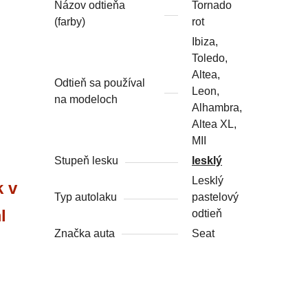
Názov odtieňa
Tornado
(farby)
rot
Ibiza,
Toledo,
Altea,
Odtieň sa používal
Leon,
na modeloch
Alhambra,
Altea XL,
MII
Stupeň lesku
lesklý
Lesklý
k v
Typ autolaku
pastelový
l
odtieň
Značka auta
Seat