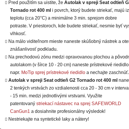
Pred použitím sa uistite, že
Autolak v spreji Seat odtieň 
Tornado rot 400 ml
i povrch, ktorý budete striekať, majú
i
teplotu (cca 20°C) a minimálne 3 min. sprejom dobre
potraste. V priestoroch, kde budete striekať, nesmie byť v
vlhkosť.
Na málo viditeľnom mieste naneste skúšobný nástrek a otes
znášanlivosť podkladu.
Na prechodovú zónu medzi opravovanou plochou a pôvo
autolakom (v šírce 10 - 20 cm) naneste prístrekové riedidlo
napr.
MoTip sprej prístrekové riedidlo
a nechajte zaschnúť.
Autolak v spreji Seat odtieň G2 Tornado rot 400 ml
nane
2 tenkých vrstvách zo vzdialenosti cca 20 - 30 cm v interva
- 15 min. medzi jednotlivými vrstvami. Využite
patentovaný
striekací nástavec na sprej SAFEWORLD
CanGun1
a dosiahnite profesionálny výsledok!
Nestriekajte na syntetické laky a nátery!