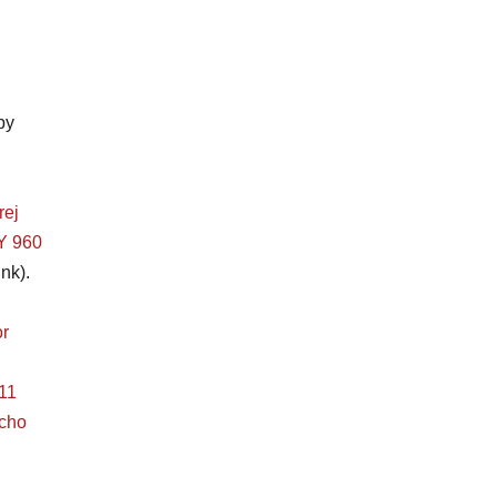
by
rej
 960
nk).
r
11
ucho