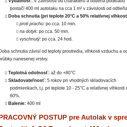
Výdatnosť:
V závislosti od charakteru a odtieňa podkladu
postačí 400 ml autolaku na cca 1 m² v závislosti od odtieňa
Doba schnutia (pri teplote 20°C a 50% relatívnej vlhkosti
proti prachu:
po cca. 10 min.
na dotyk:
po cca. 50 min.
vyschnutý:
po cca. 24 hod.
Doba schnutia závisí od teploty prostredia, vlhkosti vzduchu a o
hrúbky nanesenej vrstvy.
Teplotná odolnosť:
až do +80°C
Skladovateľnosť:
5 rokov pri vhodných skladovacích
podmienkach, t.j. pri teplote 10 - 25°C a relatívnej vlhkosti
60%.
Balenie:
400 ml
PRACOVNÝ POSTUP pre Autolak v spre