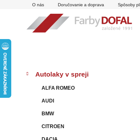
Prejsť
O nás
Doručovanie a doprava
Spôsoby pl
na
obsah
B
K
Preskočiť
Autolaky v spreji
a
kategórie
o
t
č
ALFA ROMEO
e
n
g
AUDI
ý
ó
p
r
BMW
i
a
e
n
CITROEN
e
DACIA