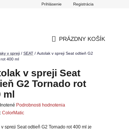
Prihlásenie
Registrácia
ch údajov
Reklamačný poriadok
Odstúpenie od zmluvy
PRÁZDNY KOŠÍK
NÁKUPNÝ
aky v spreji
/
SEAT
/
Autolak v spreji Seat odtieň G2
rot 400 ml
KOŠÍK
olak v spreji Seat
ieň G2 Tornado rot
 ml
rné
notené
Podrobnosti hodnotenia
enie
:
ColorMatic
u
 v spreji Seat odtieň G2 Tornado rot 400 ml je