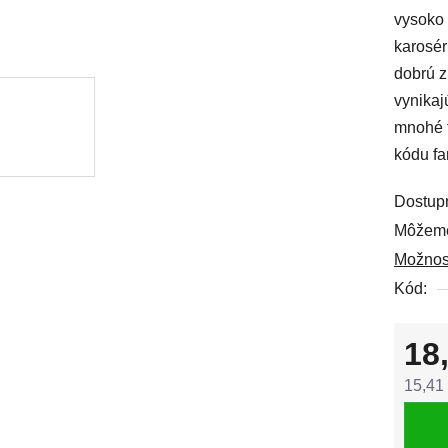
vysoko 
0,0
karosér
z
dobrú z
5
vynikaj
hviezdi
mnohé t
kódu fa
Dostup
Môžeme
Možnos
Kód:
18
15,41
Jedno