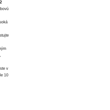
G2
zbovú
ysoká
tujte
dným
,
ste v
le 10