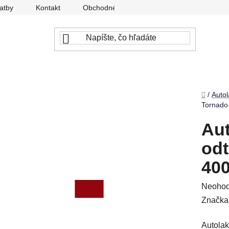
atby
Kontakt
Obchodné podmienky
Ochrana osobný
Domov
/
Autol
Tornado 
Aut
odt
400
Prieme
Neohod
hodnot
Značka
produkt
Autolak
je