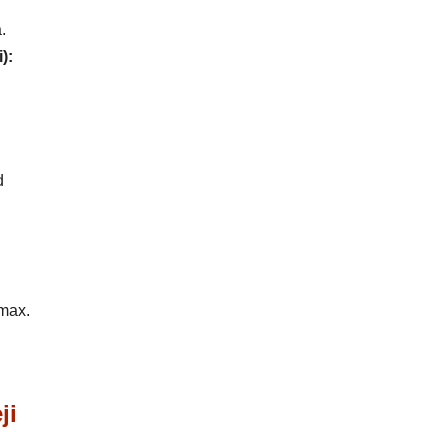
.
):
d
 max.
ji