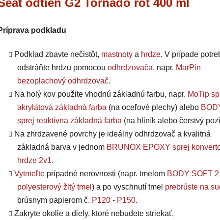
Seat odtieň G2 Tornado rot 400 ml
Príprava podkladu
Podklad zbavte nečistôt,
mastnoty
a
hrdze
. V prípade potre
odstráňte hrdzu pomocou
odhrdzovača
, napr.
MarPin
bezoplachový odhrdzovač
.
Na holý kov použite vhodnú základnú farbu, napr.
MoTip sp
akrylátová základná farba
(na oceľové plechy) alebo
BODY
sprej reaktívna základná farba
(na hliník alebo čerstvý pozi
Na zhrdzavené povrchy je ideálny odhrdzovač a kvalitná
základná barva v jednom
BRUNOX EPOXY sprej konverto
hrdze 2v1
.
Vytmeľte
prípadné nerovnosti (napr. tmelom
BODY SOFT 2
polyesterový žltý tmel
) a po vyschnutí tmel
prebrúste na s
brúsnym papierom č.
P120
-
P150
.
Zakryte okolie a diely, ktoré nebudete striekať,