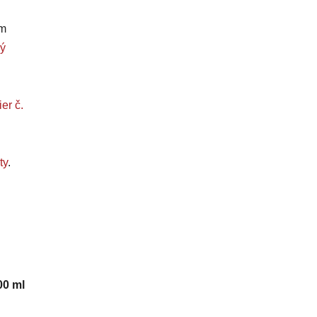
om
ý
er č.
ty
.
00 ml