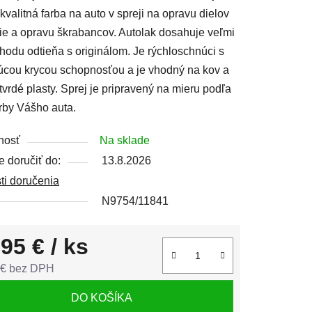
kvalitná farba na auto v spreji na opravu dielov
ie a opravu škrabancov. Autolak dosahuje veľmi
hodu odtieňa s originálom. Je rýchloschnúci s
úcou krycou schopnosťou a je vhodný na kov a
čiek.
vrdé plasty. Sprej je pripravený na mieru podľa
rby Vášho auta.
nosť
Na sklade
 doručiť do:
13.8.2026
ti doručenia
N9754/11841
,95 €
/ ks
 € bez DPH
tková cena:
DO KOŠÍKA