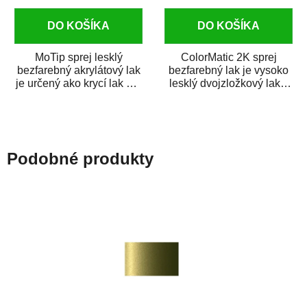
DO KOŠÍKA
DO KOŠÍKA
MoTip sprej lesklý
ColorMatic 2K sprej
bezfarebný akrylátový lak
bezfarebný lak je vysoko
je určený ako krycí lak pre
lesklý dvojzložkový lak s
metalické, perleťové,...
tužidlom v spreji. Je
extrémne...
Podobné produkty