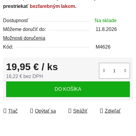
prestriekať
bezfarebným lakom
.
Dostupnosť
Na sklade
Môžeme doručiť do:
11.8.2026
Možnosti doručenia
Kód:
M4626
19,95 €
/ ks
16,22 € bez DPH
Jednotková cena:
DO KOŠÍKA
Tlač
Opýtať sa
Strážiť
Zdieľať