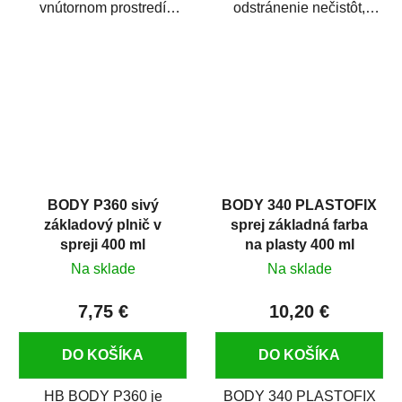
vnútornom prostredí
odstránenie nečistôt,
chráni pred zastriekaním
silikónu a mastnoty z
farbou, špinou,...
povrchov pred ich...
BODY P360 sivý
BODY 340 PLASTOFIX
základový plnič v
sprej základná farba
spreji 400 ml
na plasty 400 ml
Na sklade
Na sklade
7,75 €
10,20 €
DO KOŠÍKA
DO KOŠÍKA
HB BODY P360 je
BODY 340 PLASTOFIX