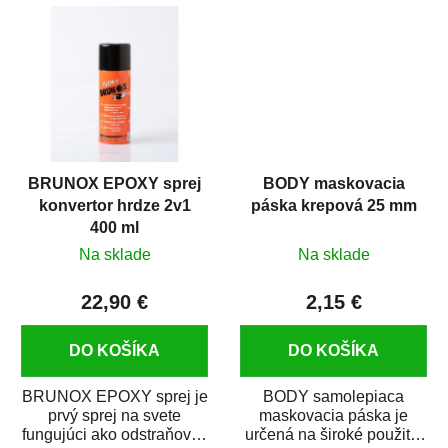
predmetov....
kovových a plastových...
BRUNOX EPOXY sprej
BODY maskovacia
konvertor hrdze 2v1
páska krepová 25 mm
400 ml
Na sklade
Na sklade
22,90 €
2,15 €
DO KOŠÍKA
DO KOŠÍKA
BRUNOX EPOXY sprej je
BODY samolepiaca
prvý sprej na svete
maskovacia páska je
fungujúci ako odstraňovač
určená na široké použitie