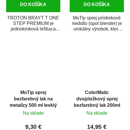
DO KOŠÍKA
DO KOŠÍKA
TROTON BRAYT T ONE
MoTip sprej prístrekové
STEP PREMIUM je
riedidlo (spot blender) je
jednokroková leštiaca
unikátny výrobok, ktorý
pasta novej generácie s
dokáže jednoducho
obsahom vysoko
zneviditeľniť...
kvalitného...
MoTip sprej
ColorMatic
bezfarebný lak na
dvojzložkový sprej
metalízy 500 ml lesklý
bezfarebný lak 200ml
Na sklade
Na sklade
9,30 €
14,95 €