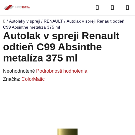
Prejsť
Hľadať
NÁKUP
na
obsah
KOŠÍK
Domov
/
Autolaky v spreji
/
RENAULT
/
Autolak v spreji Renault odtieň
C99 Absinthe metalíza 375 ml
Autolak v spreji Renault
odtieň C99 Absinthe
metalíza 375 ml
Priemerné
Neohodnotené
Podrobnosti hodnotenia
hodnotenie
Značka:
ColorMatic
produktu
je
0,0
z
5
hviezdičiek.