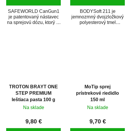
SAFEWORLD CanGun1
BODYSoft 211 je
je patentovaný nástavec
jemnozrnný dvojzložkový
na sprejovú dózu, ktorý ju
polyesterový tmel
premení na profesionálnu
s dobrými plniacimi
striekaciu...
schopnosťami. Je vhodný
na...
TROTON BRAYT ONE
MoTip sprej
STEP PREMIUM
prístrekové riedidlo
leštiaca pasta 100 g
150 ml
Na sklade
Na sklade
9,80 €
9,70 €