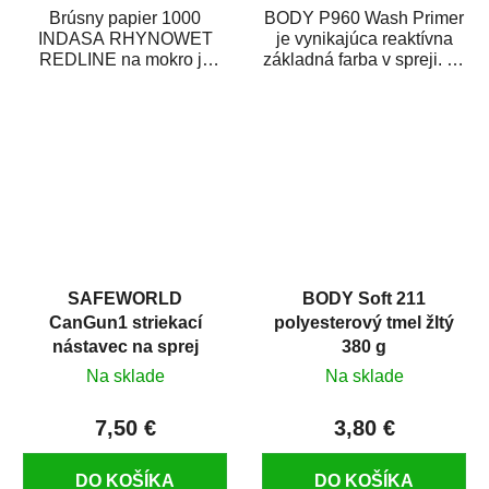
Brúsny papier 1000
BODY P960 Wash Primer
INDASA RHYNOWET
je vynikajúca reaktívna
REDLINE na mokro je
základná farba v spreji. Je
vodovzdorný brúsny
vhodná ako základná
papier určený
farba na...
predovšetkým pre...
SAFEWORLD
BODY Soft 211
CanGun1 striekací
polyesterový tmel žltý
nástavec na sprej
380 g
Na sklade
Na sklade
7,50 €
3,80 €
DO KOŠÍKA
DO KOŠÍKA