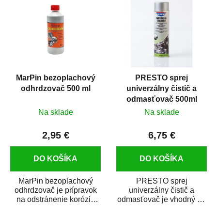
MarPin bezoplachový
PRESTO sprej
odhrdzovač 500 ml
univerzálny čistič a
odmasťovač 500ml
Na sklade
Na sklade
2,95 €
6,75 €
DO KOŠÍKA
DO KOŠÍKA
MarPin bezoplachový
PRESTO sprej
odhrdzovač je prípravok
univerzálny čistič a
na odstránenie korózie
odmasťovač je vhodný na
(hrdze) z kovových
odmastenie a čistenie na