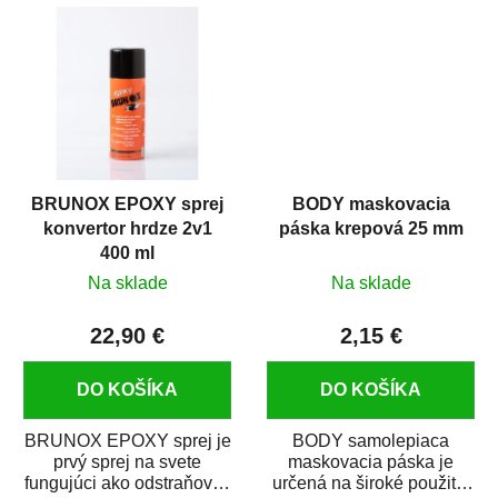
predmetov....
kovových a plastových...
BRUNOX EPOXY sprej
BODY maskovacia
konvertor hrdze 2v1
páska krepová 25 mm
400 ml
Na sklade
Na sklade
22,90 €
2,15 €
DO KOŠÍKA
DO KOŠÍKA
BRUNOX EPOXY sprej je
BODY samolepiaca
prvý sprej na svete
maskovacia páska je
fungujúci ako odstraňovač
určená na široké použitie