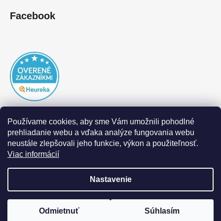
Facebook
Používame cookies, aby sme Vám umožnili pohodlné
prehliadanie webu a vďaka analýze fungovania webu
neustále zlepšovali jeho funkcie, výkon a použiteľnosť.
Viac informácií
Nastavenie
Vytvoril Shoptet
|
Realizoval Appgrade
Odmietnuť
Súhlasím
Copyright 2026
DOFAL autolaky
. Všetky práva