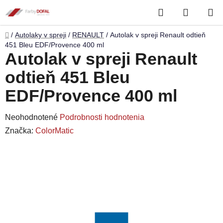
Prejsť
Hľadať
NÁKUP
na
obsah
KOŠÍK
Domov
/
Autolaky v spreji
/
RENAULT
/
Autolak v spreji Renault odtieň
451 Bleu EDF/Provence 400 ml
Autolak v spreji Renault
odtieň 451 Bleu
EDF/Provence 400 ml
Priemerné
Neohodnotené
Podrobnosti hodnotenia
hodnotenie
Značka:
ColorMatic
produktu
je
0,0
z
5
hviezdičiek.