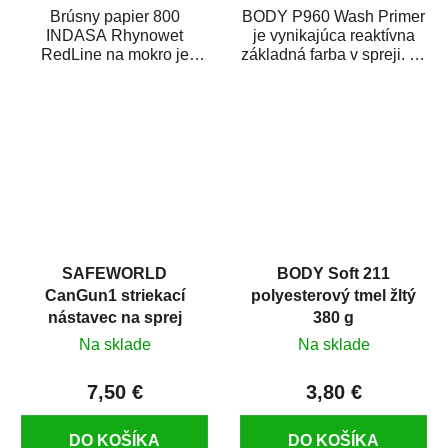
Brúsny papier 800
BODY P960 Wash Primer
INDASA Rhynowet
je vynikajúca reaktívna
RedLine na mokro je
základná farba v spreji. Je
vodovzdorný brúsny
vhodná ako základná
papier určený
farba na...
predovšetkým pre...
SAFEWORLD
BODY Soft 211
CanGun1 striekací
polyesterový tmel žltý
nástavec na sprej
380 g
Na sklade
Na sklade
7,50 €
3,80 €
DO KOŠÍKA
DO KOŠÍKA