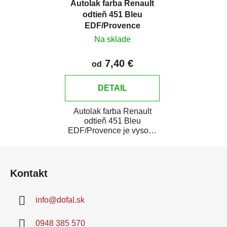
Autolak farba Renault
odtieň 451 Bleu
EDF/Provence
Na sklade
7,40 €
od
DETAIL
Autolak farba Renault
odtieň 451 Bleu
EDF/Provence je vysoko
kvalitná farba na auto na
Z
bodové opravy,...
á
Kontakt
p
ä
info
@
dofal.sk
t
i
0948 385 570