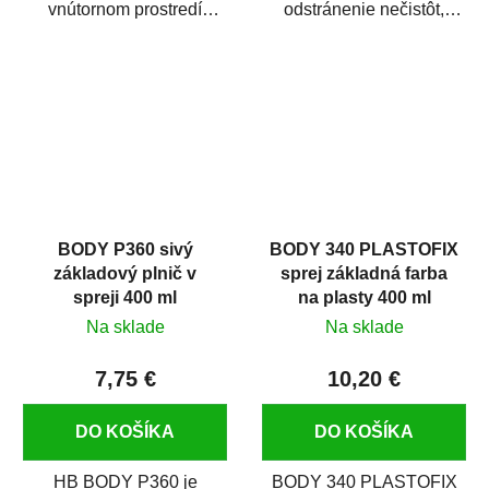
vnútornom prostredí
odstránenie nečistôt,
chráni pred zastriekaním
silikónu a mastnoty z
farbou, špinou,...
povrchov pred ich...
BODY P360 sivý
BODY 340 PLASTOFIX
základový plnič v
sprej základná farba
spreji 400 ml
na plasty 400 ml
Na sklade
Na sklade
7,75 €
10,20 €
DO KOŠÍKA
DO KOŠÍKA
HB BODY P360 je
BODY 340 PLASTOFIX