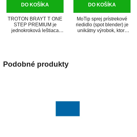
DO KOŠÍKA
DO KOŠÍKA
TROTON BRAYT T ONE
MoTip sprej prístrekové
STEP PREMIUM je
riedidlo (spot blender) je
jednokroková leštiaca
unikátny výrobok, ktorý
pasta novej generácie s
dokáže jednoducho
obsahom vysoko
zneviditeľniť...
kvalitného...
Podobné produkty