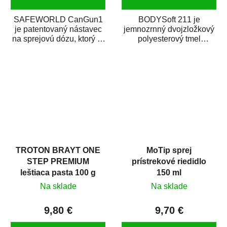
SAFEWORLD CanGun1
BODYSoft 211 je
je patentovaný nástavec
jemnozrnný dvojzložkový
na sprejovú dózu, ktorý ju
polyesterový tmel
premení na profesionálnu
s dobrými plniacimi
striekaciu...
schopnosťami. Je vhodný
na...
TROTON BRAYT ONE
MoTip sprej
STEP PREMIUM
prístrekové riedidlo
leštiaca pasta 100 g
150 ml
Na sklade
Na sklade
9,80 €
9,70 €