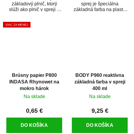
základový plnič, ktorý
sprej je špeciálna
slúži ako plnič v spreji a
základná farba na plasty,
základná farba v spreji
ktorá zaistí priľnavosť
zároveň. HB BODY...
vrchných náterov na...
VIAC ZA MENEJ
Brúsny papier P800
BODY P960 reaktívna
INDASA Rhynowet na
základná farba v spreji
mokro hárok
400 ml
Na sklade
Na sklade
0,65 €
9,25 €
DO KOŠÍKA
DO KOŠÍKA