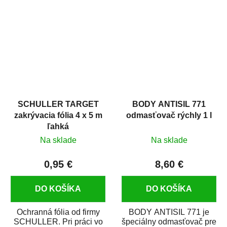
hrdze s epoxidovou
v autoopravárenstve
živicou. Bol...
i v domácej dielni. Je...
SCHULLER TARGET
BODY ANTISIL 771
zakrývacia fólia 4 x 5 m
odmasťovač rýchly 1 l
ľahká
Na sklade
Na sklade
0,95 €
8,60 €
DO KOŠÍKA
DO KOŠÍKA
Ochranná fólia od firmy
BODY ANTISIL 771 je
SCHULLER. Pri práci vo
špeciálny odmasťovač pre