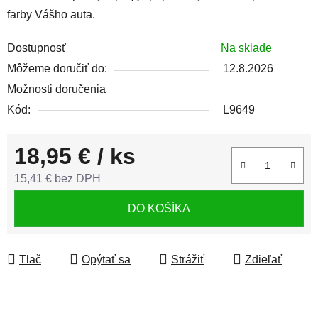
farby Vášho auta.
Dostupnosť
Na sklade
Môžeme doručiť do:
12.8.2026
Možnosti doručenia
Kód:
L9649
18,95 €
/ ks
15,41 € bez DPH
Jednotková cena:
DO KOŠÍKA
Tlač
Opýtať sa
Strážiť
Zdieľať