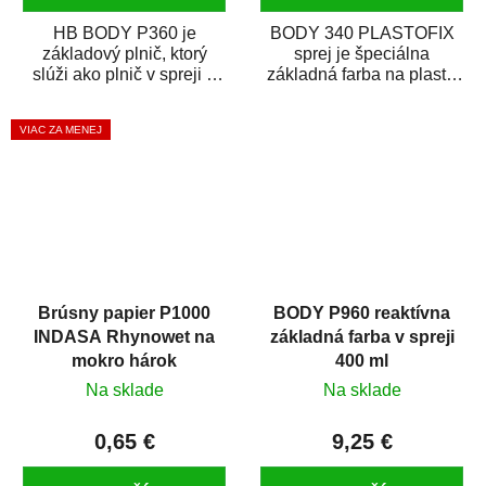
HB BODY P360 je
BODY 340 PLASTOFIX
základový plnič, ktorý
sprej je špeciálna
slúži ako plnič v spreji a
základná farba na plasty,
základná farba v spreji
ktorá zaistí priľnavosť
zároveň. HB BODY...
vrchných náterov na...
VIAC ZA MENEJ
Brúsny papier P1000
BODY P960 reaktívna
INDASA Rhynowet na
základná farba v spreji
mokro hárok
400 ml
Na sklade
Na sklade
0,65 €
9,25 €