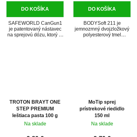
DO KOŠÍKA
DO KOŠÍKA
SAFEWORLD CanGun1
BODYSoft 211 je
je patentovaný nástavec
jemnozrnný dvojzložkový
na sprejovú dózu, ktorý ju
polyesterový tmel
premení na profesionálnu
s dobrými plniacimi
striekaciu...
schopnosťami. Je vhodný
na...
TROTON BRAYT ONE
MoTip sprej
STEP PREMIUM
prístrekové riedidlo
leštiaca pasta 100 g
150 ml
Na sklade
Na sklade