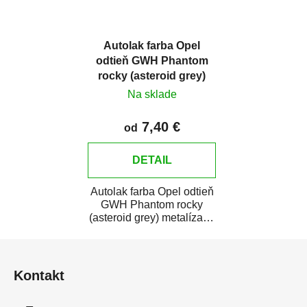
Autolak farba Opel
odtieň GWH Phantom
rocky (asteroid grey)
metalíza
Na sklade
7,40 €
od
DETAIL
Autolak farba Opel odtieň
GWH Phantom rocky
(asteroid grey) metalíza je
vysoko kvalitná farba na
Z
auto na...
á
Kontakt
p
ä