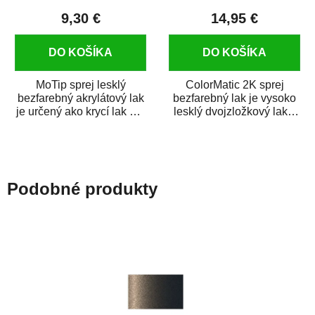
9,30 €
14,95 €
DO KOŠÍKA
DO KOŠÍKA
MoTip sprej lesklý
ColorMatic 2K sprej
bezfarebný akrylátový lak
bezfarebný lak je vysoko
je určený ako krycí lak pre
lesklý dvojzložkový lak s
metalické, perleťové,...
tužidlom v spreji. Je
extrémne...
Podobné produkty