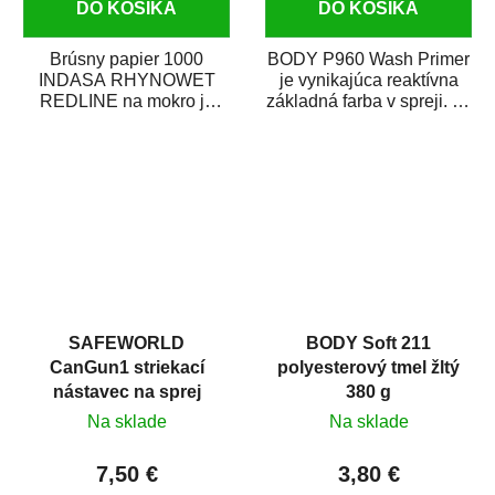
DO KOŠÍKA
DO KOŠÍKA
Brúsny papier 1000
BODY P960 Wash Primer
INDASA RHYNOWET
je vynikajúca reaktívna
REDLINE na mokro je
základná farba v spreji. Je
vodovzdorný brúsny
vhodná ako základná
papier určený
farba na...
predovšetkým pre...
SAFEWORLD
BODY Soft 211
CanGun1 striekací
polyesterový tmel žltý
nástavec na sprej
380 g
Na sklade
Na sklade
7,50 €
3,80 €