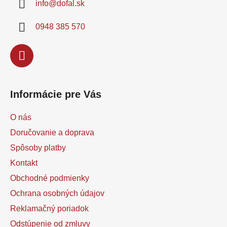
info
@
dofal.sk
t
i
0948 385 570
e
Informácie pre Vás
O nás
Doručovanie a doprava
Spôsoby platby
Kontakt
Obchodné podmienky
Ochrana osobných údajov
Reklamačný poriadok
Odstúpenie od zmluvy