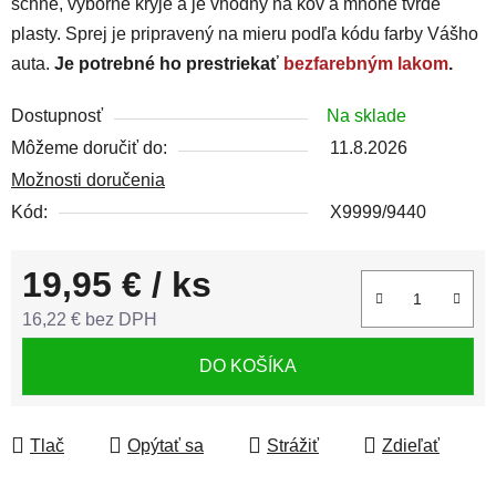
schne, výborne kryje a je vhodný na kov a mnohé tvrdé
plasty. Sprej je pripravený na mieru podľa kódu farby Vášho
auta.
Je potrebné ho prestriekať
bezfarebným lakom
.
Dostupnosť
Na sklade
Môžeme doručiť do:
11.8.2026
Možnosti doručenia
Kód:
X9999/9440
19,95 €
/ ks
16,22 € bez DPH
Jednotková cena:
DO KOŠÍKA
Tlač
Opýtať sa
Strážiť
Zdieľať