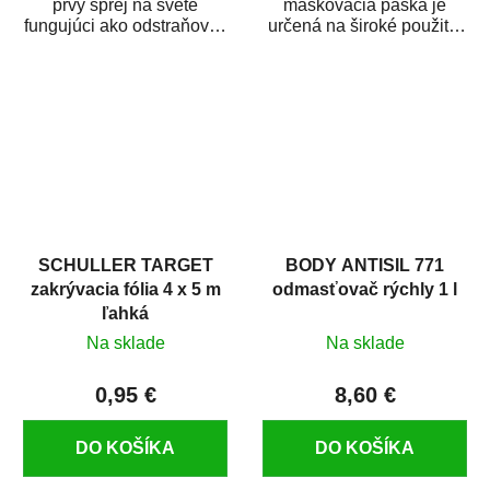
prvý sprej na svete
maskovacia páska je
fungujúci ako odstraňovač
určená na široké použitie
hrdze s epoxidovou
v autoopravárenstve
živicou. Bol...
i v domácej dielni. Je...
SCHULLER TARGET
BODY ANTISIL 771
zakrývacia fólia 4 x 5 m
odmasťovač rýchly 1 l
ľahká
Na sklade
Na sklade
0,95 €
8,60 €
DO KOŠÍKA
DO KOŠÍKA