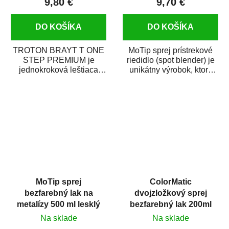
9,80 €
9,70 €
DO KOŠÍKA
DO KOŠÍKA
TROTON BRAYT T ONE
MoTip sprej prístrekové
STEP PREMIUM je
riedidlo (spot blender) je
jednokroková leštiaca
unikátny výrobok, ktorý
pasta novej generácie s
dokáže jednoducho
obsahom vysoko
zneviditeľniť...
kvalitného...
MoTip sprej
ColorMatic
bezfarebný lak na
dvojzložkový sprej
metalízy 500 ml lesklý
bezfarebný lak 200ml
Na sklade
Na sklade