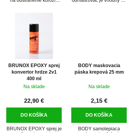
na odstránenie korózie
odmasťovač je vhodný na
(hrdze) z kovových
odmastenie a čistenie na
predmetov....
kovových a plastových...
BRUNOX EPOXY sprej
BODY maskovacia
konvertor hrdze 2v1
páska krepová 25 mm
400 ml
Na sklade
Na sklade
22,90 €
2,15 €
DO KOŠÍKA
DO KOŠÍKA
BRUNOX EPOXY sprej je
BODY samolepiaca