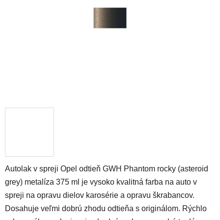
hviezdičiek.
Autolak v spreji Opel odtieň GWH Phantom rocky (asteroid
grey) metalíza 375 ml je vysoko kvalitná farba na auto v
spreji na opravu dielov karosérie a opravu škrabancov.
Dosahuje veľmi dobrú zhodu odtieňa s originálom. Rýchlo