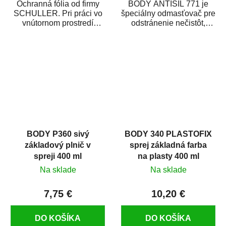
Ochranná fólia od firmy
BODY ANTISIL 771 je
SCHULLER. Pri práci vo
špeciálny odmasťovač pre
vnútornom prostredí
odstránenie nečistôt,
chráni pred zastriekaním
silikónu a mastnoty z
farbou, špinou,...
povrchov pred ich...
BODY P360 sivý
BODY 340 PLASTOFIX
základový plnič v
sprej základná farba
spreji 400 ml
na plasty 400 ml
Na sklade
Na sklade
7,75 €
10,20 €
DO KOŠÍKA
DO KOŠÍKA