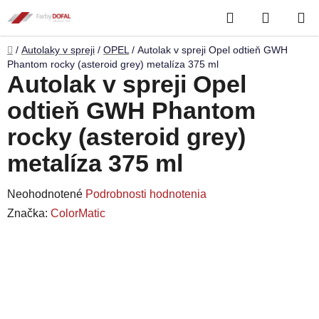
Prejsť
Hľadať
NÁKUP
na
obsah
KOŠÍK
Domov
/
Autolaky v spreji
/
OPEL
/
Autolak v spreji Opel odtieň GWH
Phantom rocky (asteroid grey) metalíza 375 ml
Autolak v spreji Opel
odtieň GWH Phantom
rocky (asteroid grey)
metalíza 375 ml
Priemerné
Neohodnotené
Podrobnosti hodnotenia
hodnotenie
Značka:
ColorMatic
produktu
je
0,0
z
5