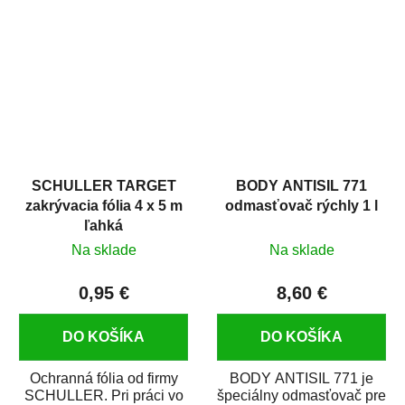
hrdze s epoxidovou
v autoopravárenstve
živicou. Bol...
i v domácej dielni. Je...
SCHULLER TARGET
BODY ANTISIL 771
zakrývacia fólia 4 x 5 m
odmasťovač rýchly 1 l
ľahká
Na sklade
Na sklade
0,95 €
8,60 €
DO KOŠÍKA
DO KOŠÍKA
Ochranná fólia od firmy
BODY ANTISIL 771 je
SCHULLER. Pri práci vo
špeciálny odmasťovač pre