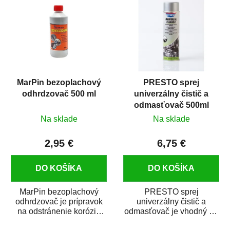
MarPin bezoplachový
PRESTO sprej
odhrdzovač 500 ml
univerzálny čistič a
odmasťovač 500ml
Na sklade
Na sklade
2,95 €
6,75 €
DO KOŠÍKA
DO KOŠÍKA
MarPin bezoplachový
PRESTO sprej
odhrdzovač je prípravok
univerzálny čistič a
na odstránenie korózie
odmasťovač je vhodný na
(hrdze) z kovových
odmastenie a čistenie na