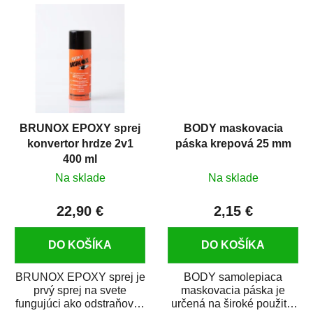
predmetov....
kovových a plastových...
BRUNOX EPOXY sprej
BODY maskovacia
konvertor hrdze 2v1
páska krepová 25 mm
400 ml
Na sklade
Na sklade
22,90 €
2,15 €
DO KOŠÍKA
DO KOŠÍKA
BRUNOX EPOXY sprej je
BODY samolepiaca
prvý sprej na svete
maskovacia páska je
fungujúci ako odstraňovač
určená na široké použitie