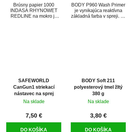
Brúsny papier 1000
BODY P960 Wash Primer
INDASA RHYNOWET
je vynikajúca reaktívna
REDLINE na mokro je
základná farba v spreji. Je
vodovzdorný brúsny
vhodná ako základná
papier určený
farba na...
predovšetkým pre...
SAFEWORLD
BODY Soft 211
CanGun1 striekací
polyesterový tmel žltý
nástavec na sprej
380 g
Na sklade
Na sklade
7,50 €
3,80 €
DO KOŠÍKA
DO KOŠÍKA