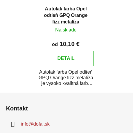
Autolak farba Opel
odtieň GPQ Orange
fizz metalíza
Na sklade
10,10 €
od
DETAIL
Autolak farba Opel odtieň
GPQ Orange fizz metalíza
je vysoko kvalitná farba
na auto na bodové
Z
opravy,...
á
Kontakt
p
ä
info
@
dofal.sk
t