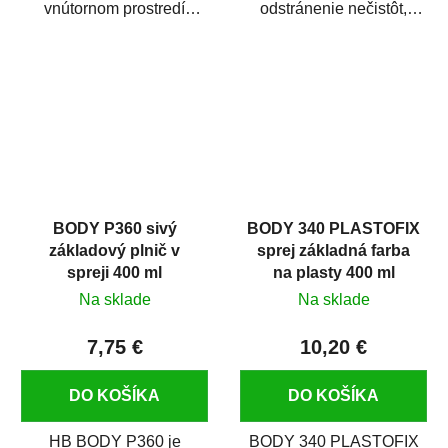
vnútornom prostredí
odstránenie nečistôt,
chráni pred zastriekaním
silikónu a mastnoty z
farbou, špinou,...
povrchov pred ich...
BODY P360 sivý
BODY 340 PLASTOFIX
základový plnič v
sprej základná farba
spreji 400 ml
na plasty 400 ml
Na sklade
Na sklade
7,75 €
10,20 €
DO KOŠÍKA
DO KOŠÍKA
HB BODY P360 je
BODY 340 PLASTOFIX