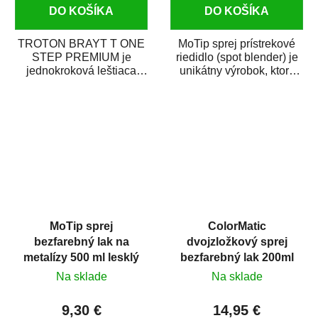
DO KOŠÍKA
DO KOŠÍKA
TROTON BRAYT T ONE
MoTip sprej prístrekové
STEP PREMIUM je
riedidlo (spot blender) je
jednokroková leštiaca
unikátny výrobok, ktorý
pasta novej generácie s
dokáže jednoducho
obsahom vysoko
zneviditeľniť...
kvalitného...
MoTip sprej
ColorMatic
bezfarebný lak na
dvojzložkový sprej
metalízy 500 ml lesklý
bezfarebný lak 200ml
Na sklade
Na sklade
9,30 €
14,95 €