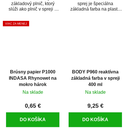
základový plnič, ktorý
sprej je špeciálna
slúži ako plnič v spreji a
základná farba na plasty,
základná farba v spreji
ktorá zaistí priľnavosť
zároveň. HB BODY...
vrchných náterov na...
VIAC ZA MENEJ
Brúsny papier P1000
BODY P960 reaktívna
INDASA Rhynowet na
základná farba v spreji
mokro hárok
400 ml
Na sklade
Na sklade
0,65 €
9,25 €
DO KOŠÍKA
DO KOŠÍKA