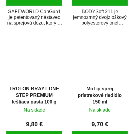
SAFEWORLD CanGun1
BODYSoft 211 je
je patentovaný nástavec
jemnozrnný dvojzložkový
na sprejovú dózu, ktorý ju
polyesterový tmel
premení na profesionálnu
s dobrými plniacimi
striekaciu...
schopnosťami. Je vhodný
na...
TROTON BRAYT ONE
MoTip sprej
STEP PREMIUM
prístrekové riedidlo
leštiaca pasta 100 g
150 ml
Na sklade
Na sklade
9,80 €
9,70 €