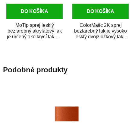
DO KOŠÍKA
DO KOŠÍKA
MoTip sprej lesklý
ColorMatic 2K sprej
bezfarebný akrylátový lak
bezfarebný lak je vysoko
je určený ako krycí lak pre
lesklý dvojzložkový lak s
metalické, perleťové,...
tužidlom v spreji. Je
extrémne...
Podobné produkty