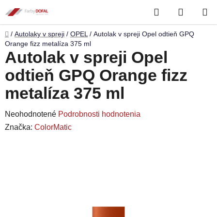
Prejsť
Hľadať
NÁKUP
na
obsah
KOŠÍK
Domov
/
Autolaky v spreji
/
OPEL
/
Autolak v spreji Opel odtieň GPQ
Orange fizz metalíza 375 ml
Autolak v spreji Opel
odtieň GPQ Orange fizz
metalíza 375 ml
Priemerné
Neohodnotené
Podrobnosti hodnotenia
hodnotenie
Značka:
ColorMatic
produktu
je
0,0
z
5
hviezdičiek.