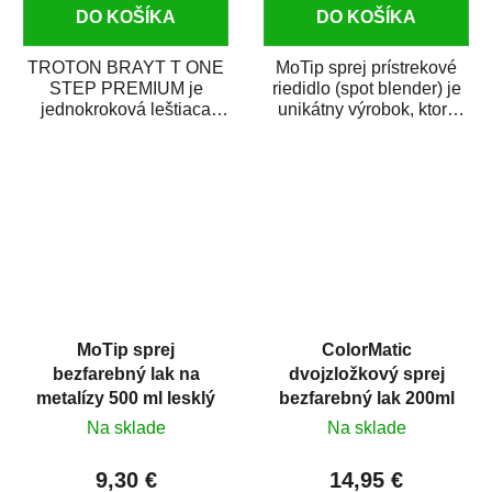
DO KOŠÍKA
DO KOŠÍKA
TROTON BRAYT T ONE
MoTip sprej prístrekové
STEP PREMIUM je
riedidlo (spot blender) je
jednokroková leštiaca
unikátny výrobok, ktorý
pasta novej generácie s
dokáže jednoducho
obsahom vysoko
zneviditeľniť...
kvalitného...
MoTip sprej
ColorMatic
bezfarebný lak na
dvojzložkový sprej
metalízy 500 ml lesklý
bezfarebný lak 200ml
Na sklade
Na sklade
9,30 €
14,95 €