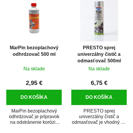
MarPin bezoplachový
PRESTO sprej
odhrdzovač 500 ml
univerzálny čistič a
odmasťovač 500ml
Na sklade
Na sklade
2,95 €
6,75 €
DO KOŠÍKA
DO KOŠÍKA
MarPin bezoplachový
PRESTO sprej
odhrdzovač je prípravok
univerzálny čistič a
na odstránenie korózie
odmasťovač je vhodný na
(hrdze) z kovových
odmastenie a čistenie na