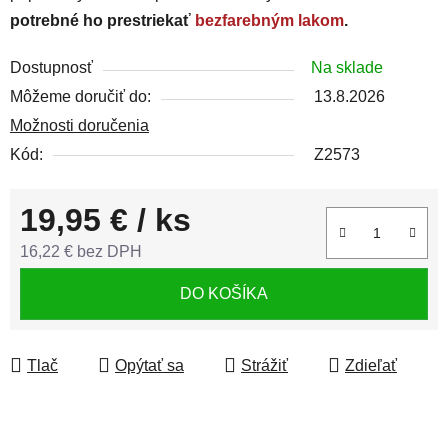
potrebné ho prestriekať
bezfarebným lakom
.
Dostupnosť
Na sklade
Môžeme doručiť do:
13.8.2026
Možnosti doručenia
Kód:
Z2573
19,95 €
/ ks
16,22 € bez DPH
Jednotková cena:
DO KOŠÍKA
Tlač
Opýtať sa
Strážiť
Zdieľať