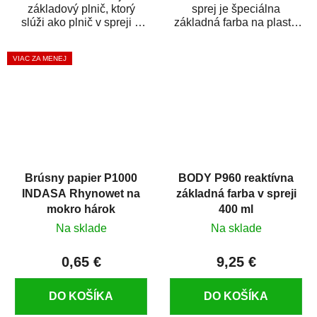
základový plnič, ktorý
sprej je špeciálna
slúži ako plnič v spreji a
základná farba na plasty,
základná farba v spreji
ktorá zaistí priľnavosť
zároveň. HB BODY...
vrchných náterov na...
VIAC ZA MENEJ
Brúsny papier P1000
BODY P960 reaktívna
INDASA Rhynowet na
základná farba v spreji
mokro hárok
400 ml
Na sklade
Na sklade
0,65 €
9,25 €
DO KOŠÍKA
DO KOŠÍKA