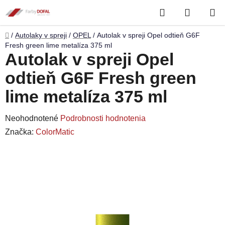
Prejsť
Hľadať
NÁKUP
na
obsah
KOŠÍK
Domov
/
Autolaky v spreji
/
OPEL
/
Autolak v spreji Opel odtieň G6F
Fresh green lime metalíza 375 ml
Autolak v spreji Opel
odtieň G6F Fresh green
lime metalíza 375 ml
Priemerné
Neohodnotené
Podrobnosti hodnotenia
hodnotenie
Značka:
ColorMatic
produktu
je
0,0
z
5
hviezdičiek.