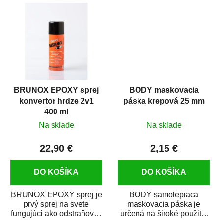
predmetov....
kovových a plastových...
BRUNOX EPOXY sprej
BODY maskovacia
konvertor hrdze 2v1
páska krepová 25 mm
400 ml
Na sklade
Na sklade
22,90 €
2,15 €
DO KOŠÍKA
DO KOŠÍKA
BRUNOX EPOXY sprej je
BODY samolepiaca
prvý sprej na svete
maskovacia páska je
fungujúci ako odstraňovač
určená na široké použitie