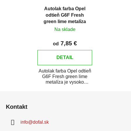
Autolak farba Opel
odtieň G6F Fresh
green lime metalíza
Na sklade
7,85 €
od
DETAIL
Autolak farba Opel odtieň
G6F Fresh green lime
metalíza je vysoko
kvalitná farba na auto na
Z
bodové opravy,...
á
Kontakt
p
ä
info
@
dofal.sk
t