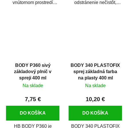
vnútornom prostredí
odstránenie nečistôt,
chráni pred zastriekaním
silikónu a mastnoty z
farbou, špinou,...
povrchov pred ich...
BODY P360 sivý
BODY 340 PLASTOFIX
základový plnič v
sprej základná farba
spreji 400 ml
na plasty 400 ml
Na sklade
Na sklade
7,75 €
10,20 €
DO KOŠÍKA
DO KOŠÍKA
HB BODY P360 je
BODY 340 PLASTOFIX