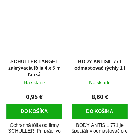
hrdze s epoxidovou
v autoopravárenstve
živicou. Bol...
i v domácej dielni. Je...
SCHULLER TARGET
BODY ANTISIL 771
zakrývacia fólia 4 x 5 m
odmasťovač rýchly 1 l
ľahká
Na sklade
Na sklade
0,95 €
8,60 €
DO KOŠÍKA
DO KOŠÍKA
Ochranná fólia od firmy
BODY ANTISIL 771 je
SCHULLER. Pri práci vo
špeciálny odmasťovač pre