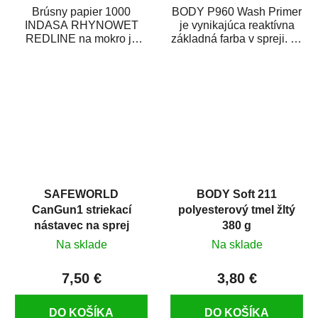
Brúsny papier 1000
BODY P960 Wash Primer
INDASA RHYNOWET
je vynikajúca reaktívna
REDLINE na mokro je
základná farba v spreji. Je
vodovzdorný brúsny
vhodná ako základná
papier určený
farba na...
predovšetkým pre...
SAFEWORLD
BODY Soft 211
CanGun1 striekací
polyesterový tmel žltý
nástavec na sprej
380 g
Na sklade
Na sklade
7,50 €
3,80 €
DO KOŠÍKA
DO KOŠÍKA