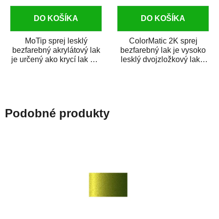
DO KOŠÍKA
DO KOŠÍKA
MoTip sprej lesklý
ColorMatic 2K sprej
bezfarebný akrylátový lak
bezfarebný lak je vysoko
je určený ako krycí lak pre
lesklý dvojzložkový lak s
metalické, perleťové,...
tužidlom v spreji. Je
extrémne...
Podobné produkty