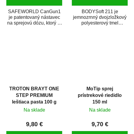
SAFEWORLD CanGun1
BODYSoft 211 je
je patentovaný nástavec
jemnozrnný dvojzložkový
na sprejovú dózu, ktorý ju
polyesterový tmel
premení na profesionálnu
s dobrými plniacimi
striekaciu...
schopnosťami. Je vhodný
na...
TROTON BRAYT ONE
MoTip sprej
STEP PREMIUM
prístrekové riedidlo
leštiaca pasta 100 g
150 ml
Na sklade
Na sklade
9,80 €
9,70 €