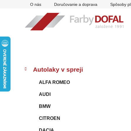
Prejsť
O nás
Doručovanie a doprava
Spôsoby pl
na
obsah
B
K
Preskočiť
Autolaky v spreji
a
kategórie
o
t
č
ALFA ROMEO
e
n
g
AUDI
ý
ó
p
r
BMW
i
a
e
n
CITROEN
e
DACIA