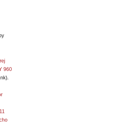
by
rej
 960
nk).
r
11
ucho