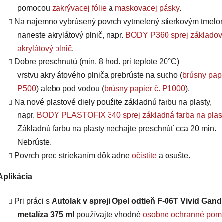
pomocou
zakrývacej fólie
a
maskovacej pásky
.
Na najemno vybrúsený povrch vytmelený stierkovým tmel
naneste akrylátový plnič, napr.
BODY P360 sprej základov
akrylátový plnič
.
Dobre preschnutú (min. 8 hod. pri teplote 20°C)
vrstvu
akrylátového plniča
prebrúste na sucho (
brúsny papi
P500
) alebo pod vodou (
brúsny papier č. P1000
).
Na nové plastové diely použite základnú farbu na plasty,
napr.
BODY PLASTOFIX 340 sprej základná farba na plas
Základnú farbu na plasty nechajte preschnúť cca 20 min.
Nebrúste.
Povrch pred striekaním dôkladne
očistite
a osušte.
Aplikácia
Pri práci s
Autolak v spreji Opel odtieň F-06T Vivid Gand
metalíza 375 ml
používajte vhodné
osobné ochranné pom