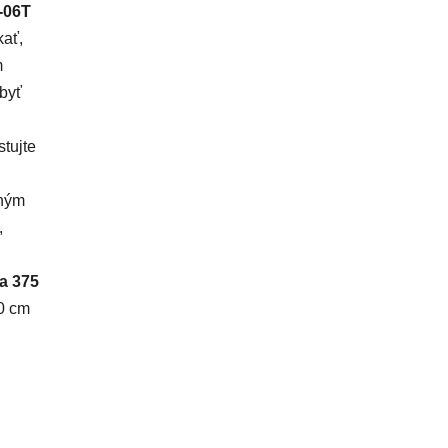
F-06T
kať,
m
 byť
tujte
dným
,
za 375
30 cm