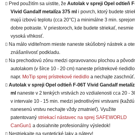
Pred použitím sa uistite, že
Autolak v spreji Opel odtieň 
Vivid Gandalf metalíza 375 ml
i povrch, ktorý budete strie
majú
izbovú teplotu (cca 20°C) a minimálne 3 min. sprejo
dobre potraste. V priestoroch, kde budete striekať, nesmie
vysoká vlhkosť.
Na málo viditeľnom mieste naneste skúšobný nástrek a otes
znášanlivosť podkladu.
Na prechodovú zónu medzi opravovanou plochou a pôvo
autolakom (v šírce 10 - 20 cm) naneste prístrekové riedidlo
napr.
MoTip sprej prístrekové riedidlo
a nechajte zaschnúť.
Autolak v spreji Opel odtieň F-06T Vivid Gandalf metalí
ml
naneste v 2 tenkých vrstvách zo vzdialenosti cca 20 - 
v intervale 10 - 15 min. medzi jednotlivými vrstvami (každú
nanesenú vrstvu nechajte vždy zmatnieť). Využite
patentovaný
striekací nástavec na sprej SAFEWORLD
CanGun1
a dosiahnite profesionálny výsledok!
Nestriekajte na syntetické laky a nátery!