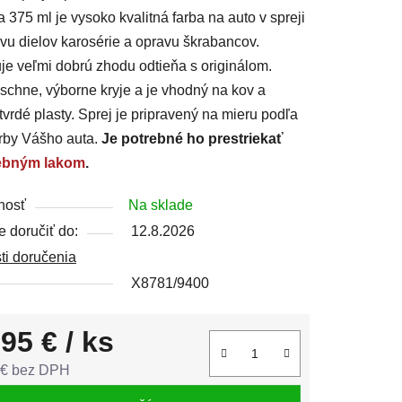
a 375 ml je vysoko kvalitná farba na auto v spreji
vu dielov karosérie a opravu škrabancov.
e veľmi dobrú zhodu odtieňa s originálom.
schne, výborne kryje a je vhodný na kov a
čiek.
vrdé plasty. Sprej je pripravený na mieru podľa
rby Vášho auta.
Je potrebné ho prestriekať
ebným lakom
.
nosť
Na sklade
 doručiť do:
12.8.2026
ti doručenia
X8781/9400
,95 €
/ ks
 € bez DPH
tková cena: