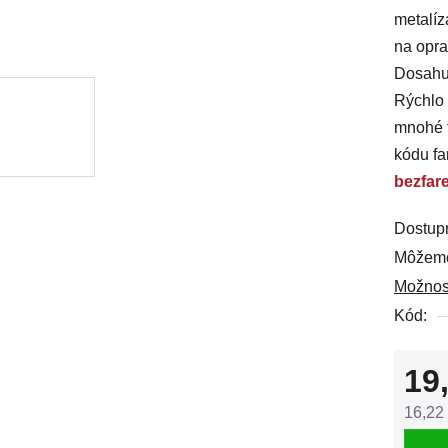
metalíz
0,0
na opra
z
Dosahuj
5
Rýchlo 
hviezdi
mnohé t
kódu fa
bezfar
Dostup
Môžeme
Možnos
Kód:
19
16,22
Jedno