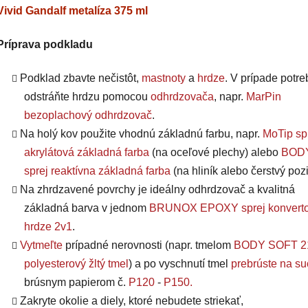
Vivid Gandalf metalíza 375 ml
Príprava podkladu
Podklad zbavte nečistôt,
mastnoty
a
hrdze
. V prípade potre
odstráňte hrdzu pomocou
odhrdzovača
, napr.
MarPin
bezoplachový odhrdzovač
.
Na holý kov použite vhodnú základnú farbu, napr.
MoTip sp
akrylátová základná farba
(na oceľové plechy) alebo
BODY
sprej reaktívna základná farba
(na hliník alebo čerstvý pozi
Na zhrdzavené povrchy je ideálny odhrdzovač a kvalitná
základná barva v jednom
BRUNOX EPOXY sprej konverto
hrdze 2v1
.
Vytmeľte
prípadné nerovnosti (napr. tmelom
BODY SOFT 2
polyesterový žltý tmel
) a po vyschnutí tmel
prebrúste na s
brúsnym papierom č.
P120
-
P150
.
Zakryte okolie a diely, ktoré nebudete striekať,