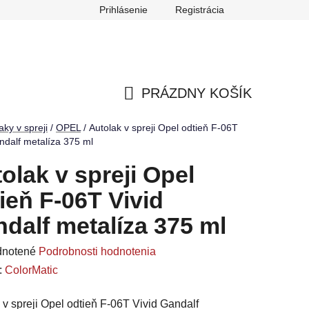
Prihlásenie
Registrácia
ch údajov
Reklamačný poriadok
Odstúpenie od zmluvy
PRÁZDNY KOŠÍK
NÁKUPNÝ
aky v spreji
/
OPEL
/
Autolak v spreji Opel odtieň F-06T
ndalf metalíza 375 ml
KOŠÍK
olak v spreji Opel
ieň F-06T Vivid
dalf metalíza 375 ml
rné
notené
Podrobnosti hodnotenia
enie
:
ColorMatic
u
 v spreji Opel odtieň F-06T Vivid Gandalf