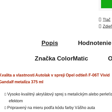
Tlač
Zdie
Popis
Hodnotenie
Značka
ColorMatic
O
Kvalita a vlastnosti Autolak v spreji Opel odtieň F-06T Vivid
Gandalf metalíza 375 ml
Vysoko kvalitný akrylátový sprej s metalickým alebo perle
efektom
Pripravený na mieru podľa kódu farby Vášho auta