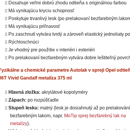
Dosahuje veľmi dobrú zhodu odtieňa s originálnou farbou
Má vynikajúcu kryciu schopnosť
Poskytuje trvanlivý lesk (po prelakovaní bezfarebným lako
Má vynikajúcu priľnavosť
Po zaschnutí vytvára tvrdý a zároveň elastický jednoliaty p
Rýchloschnúci
Je vhodný pre použitie v interiéri i exteriéri
Po prelakovaní bezfarebným vytvára dobre leštiteľný povrc
Fyzikálne a chemické parametre Autolak v spreji Opel odtieň
06T Vivid Gandalf metalíza 375 ml
Hlavná zložka:
akrylátové kopolyméry
Zápach:
po rozpúšťadle
Stupeň lesku:
matný (lesk je dosiahnutý až po prelakování
bezfarebným lakom, napr.
MoTip sprej bezfarebný lak na
metalízy
).