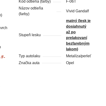
Kód odtieňa (farby)
F-06T
Názov odtieňa
Vivid Gandalf
(farby)
m)
matný (lesk je
dosiahnutý
ovrch
až po
Stupeň lesku
prelakovaní
bezfarebným
h
lakom)
Typ autolaku
Metalíza/perleť
 F-
Značka auta
Opel