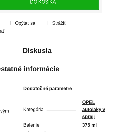
DO KOŠÍKA
Opýtať sa
Strážiť
ľať
Diskusia
statné informácie
Dodatočné parametre
OPEL
Kategória
autolaky v
ťovým
spreji
Balenie
375 ml