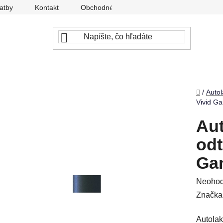
atby
Kontakt
Obchodné podmienky
Ochrana osobný
Domov
/
Autol
Vivid Ga
Aut
odt
Gan
Prieme
Neohod
hodnot
Značka
produkt
Autolak
je