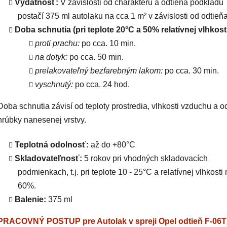
Výdatnosť:
V závislosti od charakteru a odtieňa podkladu
postačí 375 ml autolaku na cca 1 m² v závislosti od odtieňa
Doba schnutia (pri teplote 20°C a 50% relatívnej vlhkosti
proti prachu:
po cca. 10 min.
na dotyk:
po cca. 50 min.
prelakovateľný bezfarebným lakom:
po cca. 30 min.
vyschnutý:
po cca. 24 hod.
Doba schnutia závisí od teploty prostredia, vlhkosti vzduchu a o
hrúbky nanesenej vrstvy.
Teplotná odolnosť:
až do +80°C
Skladovateľnosť:
5 rokov pri vhodných skladovacích
podmienkach, t.j. pri teplote 10 - 25°C a relatívnej vlhkosti
60%.
Balenie:
375 ml
PRACOVNÝ POSTUP pre Autolak v spreji Opel odtieň F-06T