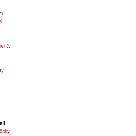
om
ý
er č.
ty
.
alf
ôcky
.