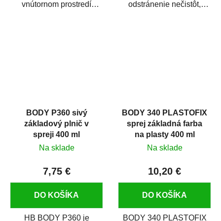
vnútornom prostredí
odstránenie nečistôt,
chráni pred zastriekaním
silikónu a mastnoty z
farbou, špinou,...
povrchov pred ich...
BODY P360 sivý
BODY 340 PLASTOFIX
základový plnič v
sprej základná farba
spreji 400 ml
na plasty 400 ml
Na sklade
Na sklade
7,75 €
10,20 €
DO KOŠÍKA
DO KOŠÍKA
HB BODY P360 je
BODY 340 PLASTOFIX