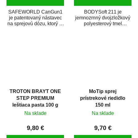
SAFEWORLD CanGun1
BODYSoft 211 je
je patentovaný nástavec
jemnozrnný dvojzložkový
na sprejovú dózu, ktorý ju
polyesterový tmel
premení na profesionálnu
s dobrými plniacimi
striekaciu...
schopnosťami. Je vhodný
na...
TROTON BRAYT ONE
MoTip sprej
STEP PREMIUM
prístrekové riedidlo
leštiaca pasta 100 g
150 ml
Na sklade
Na sklade
9,80 €
9,70 €