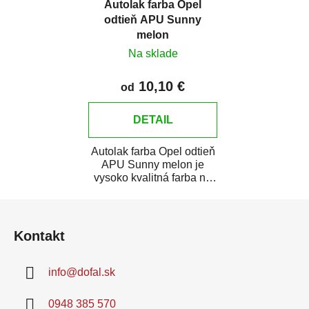
Autolak farba Opel
odtieň APU Sunny
melon
Na sklade
10,10 €
od
DETAIL
Autolak farba Opel odtieň
APU Sunny melon je
vysoko kvalitná farba na
auto na bodové opravy,
Z
opravy...
á
Kontakt
p
ä
info
@
dofal.sk
t
i
0948 385 570