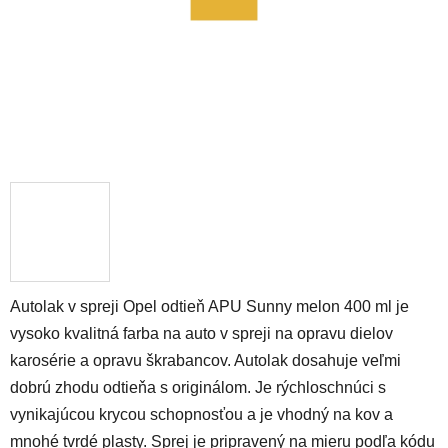
Autolak v spreji Opel odtieň APU Sunny melon 400 ml je
vysoko kvalitná farba na auto v spreji na opravu dielov
karosérie a opravu škrabancov. Autolak dosahuje veľmi
dobrú zhodu odtieňa s originálom. Je rýchloschnúci s
vynikajúcou krycou schopnosťou a je vhodný na kov a
mnohé tvrdé plasty. Sprej je pripravený na mieru podľa kódu