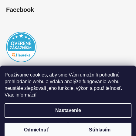
Facebook
Používame cookies, aby sme Vám umožnili pohodlné
prehliadanie webu a vďaka analýze fungovania webu
neustále zlepšovali jeho funkcie, výkon a použiteľnosť.
Viac informácií
Nastavenie
Vytvoril Shoptet
|
Realizoval Appgrade
Odmietnuť
Súhlasím
Copyright 2026
DOFAL autolaky
. Všetky práva