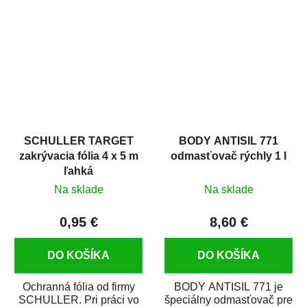
hrdze s epoxidovou
v autoopravárenstve
živicou. Bol...
i v domácej dielni. Je...
SCHULLER TARGET
BODY ANTISIL 771
zakrývacia fólia 4 x 5 m
odmasťovač rýchly 1 l
ľahká
Na sklade
Na sklade
0,95 €
8,60 €
DO KOŠÍKA
DO KOŠÍKA
Ochranná fólia od firmy
BODY ANTISIL 771 je
SCHULLER. Pri práci vo
špeciálny odmasťovač pre