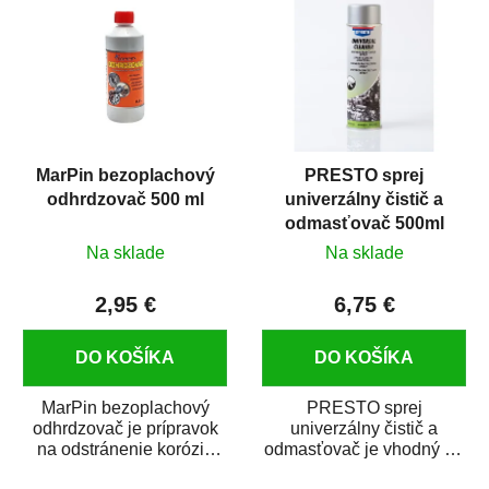
MarPin bezoplachový
PRESTO sprej
odhrdzovač 500 ml
univerzálny čistič a
odmasťovač 500ml
Na sklade
Na sklade
2,95 €
6,75 €
DO KOŠÍKA
DO KOŠÍKA
MarPin bezoplachový
PRESTO sprej
odhrdzovač je prípravok
univerzálny čistič a
na odstránenie korózie
odmasťovač je vhodný na
(hrdze) z kovových
odmastenie a čistenie na