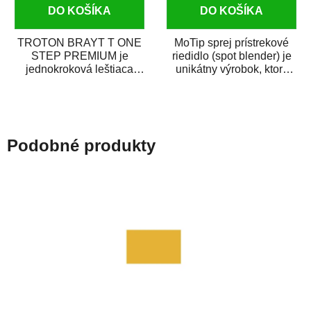
DO KOŠÍKA
DO KOŠÍKA
TROTON BRAYT T ONE
MoTip sprej prístrekové
STEP PREMIUM je
riedidlo (spot blender) je
jednokroková leštiaca
unikátny výrobok, ktorý
pasta novej generácie s
dokáže jednoducho
obsahom vysoko
zneviditeľniť...
kvalitného...
Podobné produkty