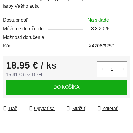
farby Vášho auta.
Dostupnosť
Na sklade
Môžeme doručiť do:
13.8.2026
Možnosti doručenia
Kód:
X4208/9257
18,95 €
/ ks
15,41 € bez DPH
Jednotková cena:
DO KOŠÍKA
Tlač
Opýtať sa
Strážiť
Zdieľať