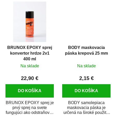
predmetov....
kovových a plastových...
BRUNOX EPOXY sprej
BODY maskovacia
konvertor hrdze 2v1
páska krepová 25 mm
400 ml
Na sklade
Na sklade
22,90 €
2,15 €
DO KOŠÍKA
DO KOŠÍKA
BRUNOX EPOXY sprej je
BODY samolepiaca
prvý sprej na svete
maskovacia páska je
fungujúci ako odstraňovač
určená na široké použitie