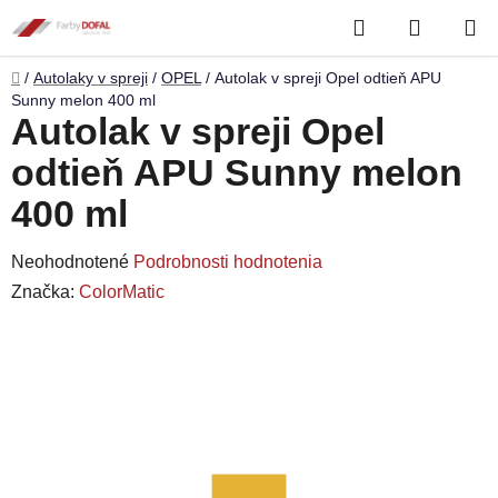
Prejsť
Hľadať
NÁKUP
na
obsah
KOŠÍK
Domov
/
Autolaky v spreji
/
OPEL
/
Autolak v spreji Opel odtieň APU
Sunny melon 400 ml
Autolak v spreji Opel
odtieň APU Sunny melon
400 ml
Priemerné
Neohodnotené
Podrobnosti hodnotenia
hodnotenie
Značka:
ColorMatic
produktu
je
0,0
z
5
hviezdičiek.