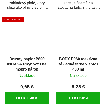
základový plnič, ktorý
sprej je špeciálna
slúži ako plnič v spreji a
základná farba na plasty,
základná farba v spreji
ktorá zaistí priľnavosť
zároveň. HB BODY...
vrchných náterov na...
VIAC ZA MENEJ
Brúsny papier P800
BODY P960 reaktívna
INDASA Rhynowet na
základná farba v spreji
mokro hárok
400 ml
Na sklade
Na sklade
0,65 €
9,25 €
DO KOŠÍKA
DO KOŠÍKA