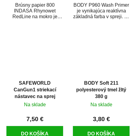
Brúsny papier 800
BODY P960 Wash Primer
INDASA Rhynowet
je vynikajúca reaktívna
RedLine na mokro je
základná farba v spreji. Je
vodovzdorný brúsny
vhodná ako základná
papier určený
farba na...
predovšetkým pre...
SAFEWORLD
BODY Soft 211
CanGun1 striekací
polyesterový tmel žltý
nástavec na sprej
380 g
Na sklade
Na sklade
7,50 €
3,80 €
DO KOŠÍKA
DO KOŠÍKA