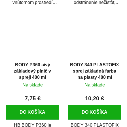
vnútornom prostredí
odstránenie nečistôt,
chráni pred zastriekaním
silikónu a mastnoty z
farbou, špinou,...
povrchov pred ich...
BODY P360 sivý
BODY 340 PLASTOFIX
základový plnič v
sprej základná farba
spreji 400 ml
na plasty 400 ml
Na sklade
Na sklade
7,75 €
10,20 €
DO KOŠÍKA
DO KOŠÍKA
HB BODY P360 je
BODY 340 PLASTOFIX