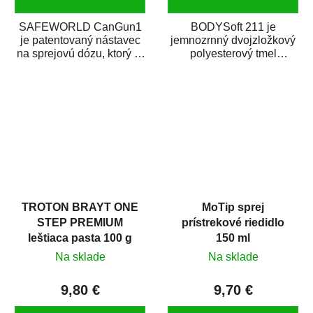
SAFEWORLD CanGun1
BODYSoft 211 je
je patentovaný nástavec
jemnozrnný dvojzložkový
na sprejovú dózu, ktorý ju
polyesterový tmel
premení na profesionálnu
s dobrými plniacimi
striekaciu...
schopnosťami. Je vhodný
na...
TROTON BRAYT ONE
MoTip sprej
STEP PREMIUM
prístrekové riedidlo
leštiaca pasta 100 g
150 ml
Na sklade
Na sklade
9,80 €
9,70 €