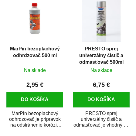
MarPin bezoplachový
PRESTO sprej
odhrdzovač 500 ml
univerzálny čistič a
odmasťovač 500ml
Na sklade
Na sklade
2,95 €
6,75 €
DO KOŠÍKA
DO KOŠÍKA
MarPin bezoplachový
PRESTO sprej
odhrdzovač je prípravok
univerzálny čistič a
na odstránenie korózie
odmasťovač je vhodný na
(hrdze) z kovových
odmastenie a čistenie na