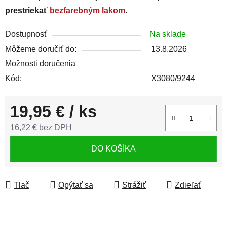
prestriekať
bezfarebným lakom
.
Dostupnosť
Na sklade
Môžeme doručiť do:
13.8.2026
Možnosti doručenia
Kód:
X3080/9244
19,95 €
/ ks
16,22 € bez DPH
Jednotková cena:
DO KOŠÍKA
Tlač
Opýtať sa
Strážiť
Zdieľať