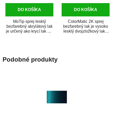
DO KOŠÍKA
DO KOŠÍKA
MoTip sprej lesklý
ColorMatic 2K sprej
bezfarebný akrylátový lak
bezfarebný lak je vysoko
je určený ako krycí lak pre
lesklý dvojzložkový lak s
metalické, perleťové,...
tužidlom v spreji. Je
extrémne...
Podobné produkty