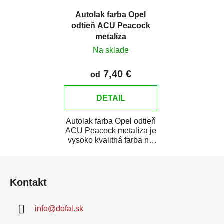
Autolak farba Opel
odtieň ACU Peacock
metalíza
Na sklade
7,40 €
od
DETAIL
Autolak farba Opel odtieň
ACU Peacock metalíza je
vysoko kvalitná farba na
auto na bodové opravy,
Z
opravy...
á
Kontakt
p
ä
info
@
dofal.sk
t