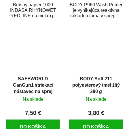
Brúsny papier 1000
BODY P960 Wash Primer
INDASA RHYNOWET
je vynikajúca reaktívna
REDLINE na mokro je
základná farba v spreji. Je
vodovzdorný brúsny
vhodná ako základná
papier určený
farba na...
predovšetkým pre...
SAFEWORLD
BODY Soft 211
CanGun1 striekací
polyesterový tmel žltý
nástavec na sprej
380 g
Na sklade
Na sklade
7,50 €
3,80 €
DO KOŠÍKA
DO KOŠÍKA