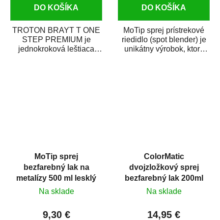
DO KOŠÍKA
DO KOŠÍKA
TROTON BRAYT T ONE
MoTip sprej prístrekové
STEP PREMIUM je
riedidlo (spot blender) je
jednokroková leštiaca
unikátny výrobok, ktorý
pasta novej generácie s
dokáže jednoducho
obsahom vysoko
zneviditeľniť...
kvalitného...
MoTip sprej
ColorMatic
bezfarebný lak na
dvojzložkový sprej
metalízy 500 ml lesklý
bezfarebný lak 200ml
Na sklade
Na sklade
9,30 €
14,95 €