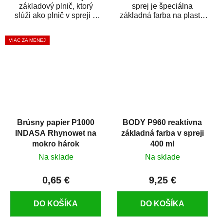
základový plnič, ktorý
sprej je špeciálna
slúži ako plnič v spreji a
základná farba na plasty,
základná farba v spreji
ktorá zaistí priľnavosť
zároveň. HB BODY...
vrchných náterov na...
VIAC ZA MENEJ
Brúsny papier P1000
BODY P960 reaktívna
INDASA Rhynowet na
základná farba v spreji
mokro hárok
400 ml
Na sklade
Na sklade
0,65 €
9,25 €
DO KOŠÍKA
DO KOŠÍKA