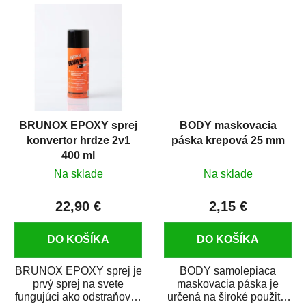
predmetov....
kovových a plastových...
BRUNOX EPOXY sprej
BODY maskovacia
konvertor hrdze 2v1
páska krepová 25 mm
400 ml
Na sklade
Na sklade
22,90 €
2,15 €
DO KOŠÍKA
DO KOŠÍKA
BRUNOX EPOXY sprej je
BODY samolepiaca
prvý sprej na svete
maskovacia páska je
fungujúci ako odstraňovač
určená na široké použitie