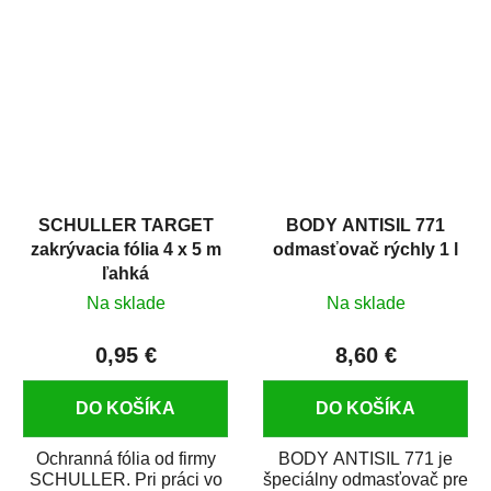
hrdze s epoxidovou
v autoopravárenstve
živicou. Bol...
i v domácej dielni. Je...
SCHULLER TARGET
BODY ANTISIL 771
zakrývacia fólia 4 x 5 m
odmasťovač rýchly 1 l
ľahká
Na sklade
Na sklade
0,95 €
8,60 €
DO KOŠÍKA
DO KOŠÍKA
Ochranná fólia od firmy
BODY ANTISIL 771 je
SCHULLER. Pri práci vo
špeciálny odmasťovač pre