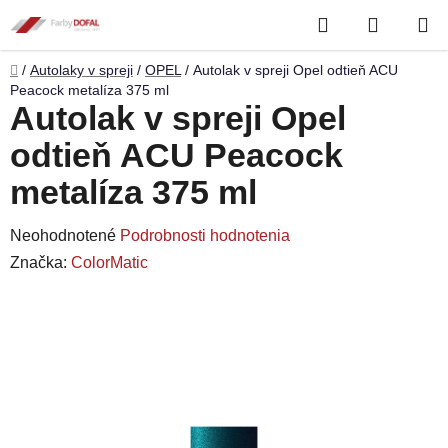
Prejsť
Hľadať
NÁKUP
na
obsah
KOŠÍK
Domov
/
Autolaky v spreji
/
OPEL
/
Autolak v spreji Opel odtieň ACU
Peacock metalíza 375 ml
Autolak v spreji Opel
odtieň ACU Peacock
metalíza 375 ml
Priemerné
Neohodnotené
Podrobnosti hodnotenia
hodnotenie
Značka:
ColorMatic
produktu
je
0,0
z
5
hviezdičiek.