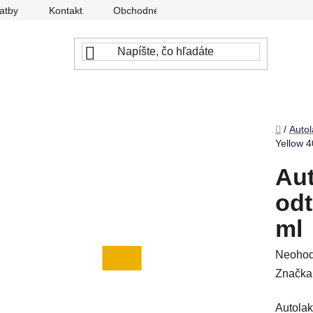
atby
Kontakt
Obchodné podmienky
Ochrana osobný
Domov
/
Autol
Yellow 4
Aut
odt
ml
Prieme
Neohod
hodnot
Značka
produkt
Autolak
je