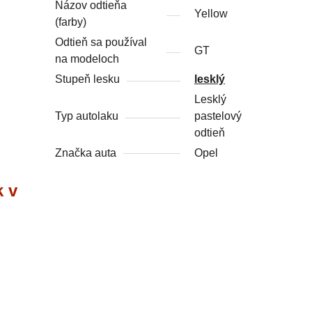
Názov odtieňa
Yellow
(farby)
Odtieň sa používal
GT
na modeloch
Stupeň lesku
lesklý
Lesklý
Typ autolaku
pastelový
odtieň
Značka auta
Opel
k v