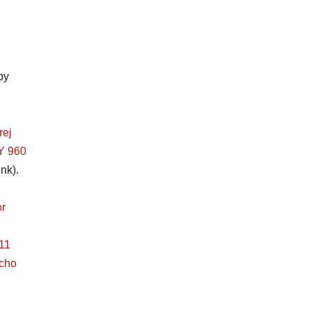
by
rej
 960
nk).
r
11
ucho