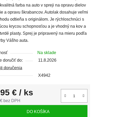
kvalitná farba na auto v spreji na opravu dielov
ie a opravu škrabancov. Autolak dosahuje veľmi
hodu odtieňa s originálom. Je rýchloschnúci s
úcou krycou schopnosťou a je vhodný na kov a
čiek.
vrdé plasty. Sprej je pripravený na mieru podľa
rby Vášho auta.
nosť
Na sklade
 doručiť do:
11.8.2026
ti doručenia
X4942
,95 €
/ ks
 € bez DPH
tková cena:
DO KOŠÍKA