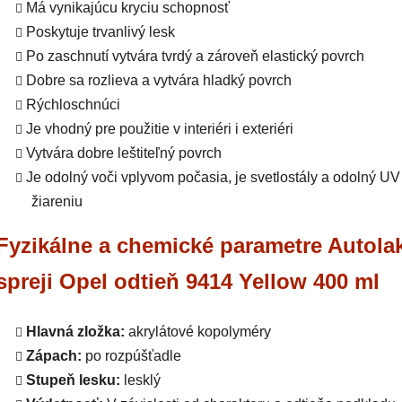
Má vynikajúcu kryciu schopnosť
Poskytuje trvanlivý lesk
Po zaschnutí vytvára tvrdý a zároveň elastický povrch
Dobre sa rozlieva a vytvára hladký povrch
Rýchloschnúci
Je vhodný pre použitie v interiéri i exteriéri
Vytvára dobre leštiteľný povrch
Je odolný voči vplyvom počasia, je svetlostály a odolný UV
žiareniu
Fyzikálne a chemické parametre Autola
spreji Opel odtieň 9414 Yellow 400 ml
Hlavná zložka:
akrylátové kopolyméry
Zápach:
po rozpúšťadle
Stupeň lesku:
lesklý