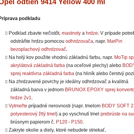
Opel odtieň 9414 Yellow 400 ml
Príprava podkladu
Podklad zbavte nečistôt,
mastnoty
a
hrdze
. V prípade potre
odstráňte hrdzu pomocou
odhrdzovača
, napr.
MarPin
bezoplachový odhrdzovač
.
Na holý kov použite vhodnú základnú farbu, napr.
MoTip sp
akrylátová základná farba
(na oceľové plechy) alebo
BODY
sprej reaktívna základná farba
(na hliník alebo čerstvý pozi
Na zhrdzavené povrchy je ideálny odhrdzovač a kvalitná
základná barva v jednom
BRUNOX EPOXY sprej konverto
hrdze 2v1
.
Vytmeľte
prípadné nerovnosti (napr. tmelom
BODY SOFT 2
polyesterový žltý tmel
) a po vyschnutí tmel
prebrúste na s
brúsnym papierom č.
P120
-
P150
.
Zakryte okolie a diely, ktoré nebudete striekať,