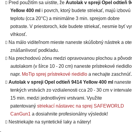
Pred použitím sa uistite, že
Autolak v spreji Opel odtieň 
Yellow 400 ml
i povrch, ktorý budete striekať, majú
izbovú
teplotu (cca 20°C) a minimálne 3 min. sprejom dobre
potraste. V priestoroch, kde budete striekať, nesmie byť v
vlhkosť.
Na málo viditeľnom mieste naneste skúšobný nástrek a otes
znášanlivosť podkladu.
Na prechodovú zónu medzi opravovanou plochou a pôvo
autolakom (v šírce 10 - 20 cm) naneste prístrekové riedidlo
napr.
MoTip sprej prístrekové riedidlo
a nechajte zaschnúť.
Autolak v spreji Opel odtieň 9414 Yellow 400 ml
naneste 
tenkých vrstvách zo vzdialenosti cca 20 - 30 cm v intervale
15 min. medzi jednotlivými vrstvami. Využite
patentovaný
striekací nástavec na sprej SAFEWORLD
CanGun1
a dosiahnite profesionálny výsledok!
Nestriekajte na syntetické laky a nátery!