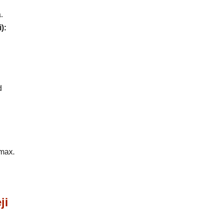
.
):
d
 max.
ji