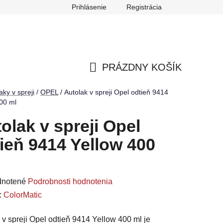
Prihlásenie
Registrácia
ch údajov
Reklamačný poriadok
Odstúpenie od zmluvy
PRÁZDNY KOŠÍK
NÁKUPNÝ
aky v spreji
/
OPEL
/
Autolak v spreji Opel odtieň 9414
00 ml
KOŠÍK
olak v spreji Opel
ieň 9414 Yellow 400
rné
notené
Podrobnosti hodnotenia
enie
:
ColorMatic
u
 v spreji Opel odtieň 9414 Yellow 400 ml je