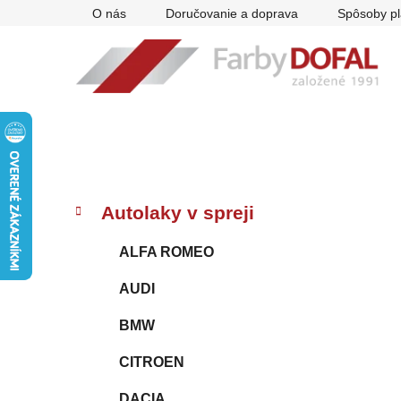
Prejsť
O nás
Doručovanie a doprava
Spôsoby pl
na
obsah
B
K
Preskočiť
Autolaky v spreji
a
kategórie
o
t
č
ALFA ROMEO
e
n
g
AUDI
ý
ó
p
r
BMW
i
a
e
n
CITROEN
e
DACIA