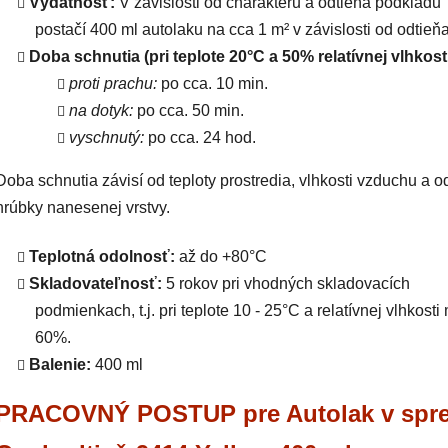
Výdatnosť:
V závislosti od charakteru a odtieňa podkladu
postačí 400 ml autolaku na cca 1 m² v závislosti od odtieňa
Doba schnutia (pri teplote 20°C a 50% relatívnej vlhkosti
proti prachu:
po cca. 10 min.
na dotyk:
po cca. 50 min.
vyschnutý:
po cca. 24 hod.
Doba schnutia závisí od teploty prostredia, vlhkosti vzduchu a o
hrúbky nanesenej vrstvy.
Teplotná odolnosť:
až do +80°C
Skladovateľnosť:
5 rokov pri vhodných skladovacích
podmienkach, t.j. pri teplote 10 - 25°C a relatívnej vlhkosti
60%.
Balenie:
400 ml
PRACOVNÝ POSTUP pre Autolak v spre