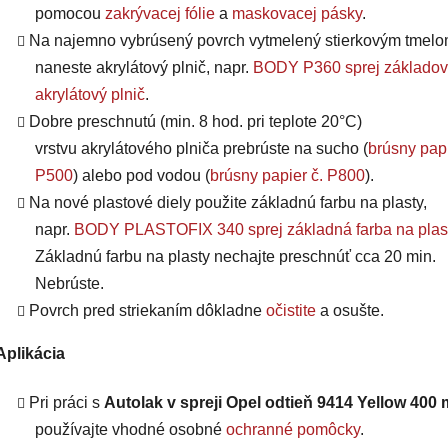
pomocou
zakrývacej fólie
a
maskovacej pásky
.
Na najemno vybrúsený povrch vytmelený stierkovým tmel
naneste akrylátový plnič, napr.
BODY P360 sprej základov
akrylátový plnič
.
Dobre preschnutú (min. 8 hod. pri teplote 20°C)
vrstvu
akrylátového plniča
prebrúste na sucho (
brúsny papi
P500
) alebo pod vodou (
brúsny papier č. P800
).
Na nové plastové diely použite základnú farbu na plasty,
napr.
BODY PLASTOFIX 340 sprej základná farba na plas
Základnú farbu na plasty nechajte preschnúť cca 20 min.
Nebrúste.
Povrch pred striekaním dôkladne
očistite
a osušte.
Aplikácia
Pri práci s
Autolak v spreji Opel odtieň 9414 Yellow 400 
používajte vhodné osobné
ochranné pomôcky
.