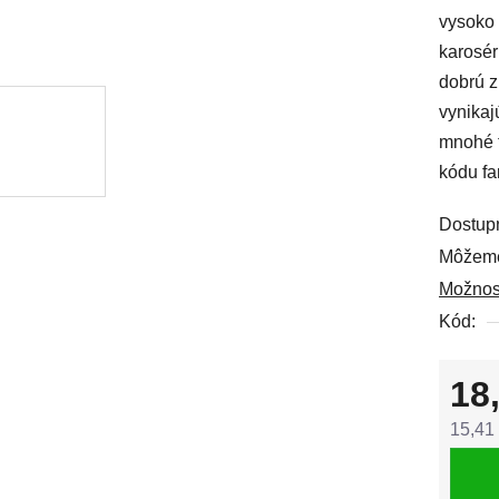
vysoko 
0,0
karosér
z
dobrú z
5
vynikaj
hviezdi
mnohé t
kódu fa
Dostup
Môžeme
Možnos
Kód:
18
15,41
Jedno