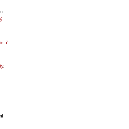
om
ý
er č.
ty
.
ml