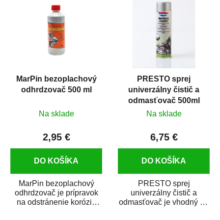
MarPin bezoplachový
PRESTO sprej
odhrdzovač 500 ml
univerzálny čistič a
odmasťovač 500ml
Na sklade
Na sklade
2,95 €
6,75 €
DO KOŠÍKA
DO KOŠÍKA
MarPin bezoplachový
PRESTO sprej
odhrdzovač je prípravok
univerzálny čistič a
na odstránenie korózie
odmasťovač je vhodný na
(hrdze) z kovových
odmastenie a čistenie na