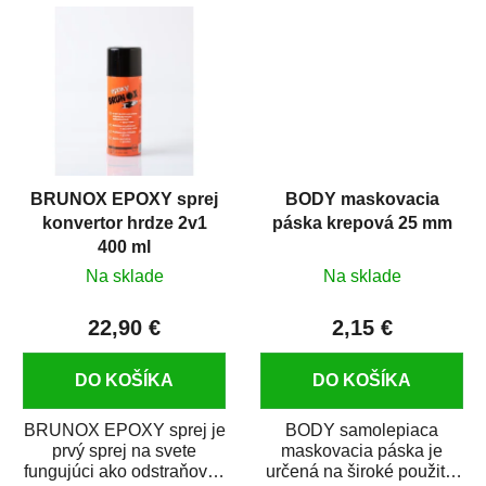
predmetov....
kovových a plastových...
BRUNOX EPOXY sprej
BODY maskovacia
konvertor hrdze 2v1
páska krepová 25 mm
400 ml
Na sklade
Na sklade
22,90 €
2,15 €
DO KOŠÍKA
DO KOŠÍKA
BRUNOX EPOXY sprej je
BODY samolepiaca
prvý sprej na svete
maskovacia páska je
fungujúci ako odstraňovač
určená na široké použitie