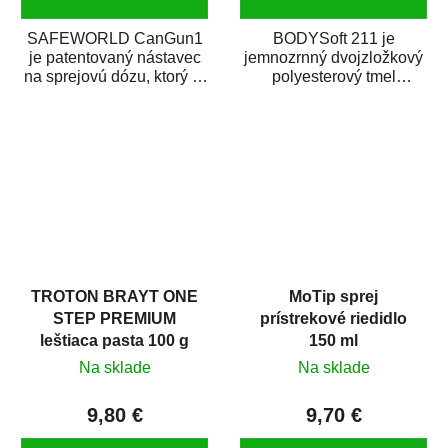
SAFEWORLD CanGun1
BODYSoft 211 je
je patentovaný nástavec
jemnozrnný dvojzložkový
na sprejovú dózu, ktorý ju
polyesterový tmel
premení na profesionálnu
s dobrými plniacimi
striekaciu...
schopnosťami. Je vhodný
na...
TROTON BRAYT ONE
MoTip sprej
STEP PREMIUM
prístrekové riedidlo
leštiaca pasta 100 g
150 ml
Na sklade
Na sklade
9,80 €
9,70 €