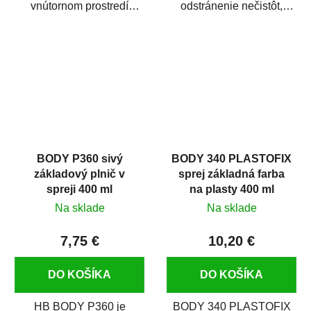
vnútornom prostredí
odstránenie nečistôt,
chráni pred zastriekaním
silikónu a mastnoty z
farbou, špinou,...
povrchov pred ich...
BODY P360 sivý
BODY 340 PLASTOFIX
základový plnič v
sprej základná farba
spreji 400 ml
na plasty 400 ml
Na sklade
Na sklade
7,75 €
10,20 €
DO KOŠÍKA
DO KOŠÍKA
HB BODY P360 je
BODY 340 PLASTOFIX