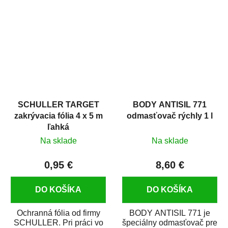
hrdze s epoxidovou
v autoopravárenstve
živicou. Bol...
i v domácej dielni. Je...
SCHULLER TARGET
BODY ANTISIL 771
zakrývacia fólia 4 x 5 m
odmasťovač rýchly 1 l
ľahká
Na sklade
Na sklade
0,95 €
8,60 €
DO KOŠÍKA
DO KOŠÍKA
Ochranná fólia od firmy
BODY ANTISIL 771 je
SCHULLER. Pri práci vo
špeciálny odmasťovač pre