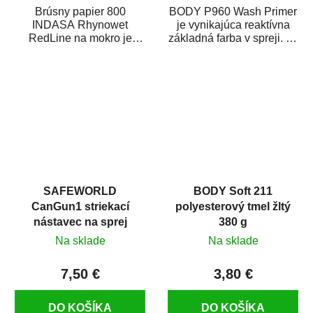
Brúsny papier 800
BODY P960 Wash Primer
INDASA Rhynowet
je vynikajúca reaktívna
RedLine na mokro je
základná farba v spreji. Je
vodovzdorný brúsny
vhodná ako základná
papier určený
farba na...
predovšetkým pre...
SAFEWORLD
BODY Soft 211
CanGun1 striekací
polyesterový tmel žltý
nástavec na sprej
380 g
Na sklade
Na sklade
7,50 €
3,80 €
DO KOŠÍKA
DO KOŠÍKA