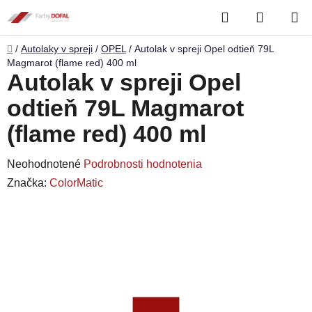
Prejsť
Hľadať
NÁKUP
na
obsah
KOŠÍK
Domov
/
Autolaky v spreji
/
OPEL
/
Autolak v spreji Opel odtieň 79L
Magmarot (flame red) 400 ml
Autolak v spreji Opel
odtieň 79L Magmarot
(flame red) 400 ml
Priemerné
Neohodnotené
Podrobnosti hodnotenia
hodnotenie
Značka:
ColorMatic
produktu
je
0,0
z
5
hviezdičiek.