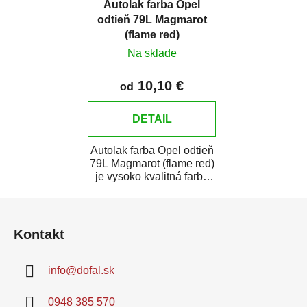
Autolak farba Opel
odtieň 79L Magmarot
(flame red)
Na sklade
10,10 €
od
DETAIL
Autolak farba Opel odtieň
79L Magmarot (flame red)
je vysoko kvalitná farba
na auto na bodové
Z
opravy,...
á
Kontakt
p
ä
info
@
dofal.sk
t
i
0948 385 570