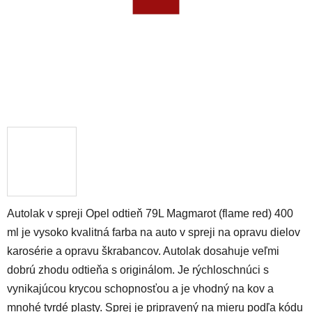
Autolak v spreji Opel odtieň 79L Magmarot (flame red) 400
ml je vysoko kvalitná farba na auto v spreji na opravu dielov
karosérie a opravu škrabancov. Autolak dosahuje veľmi
dobrú zhodu odtieňa s originálom. Je rýchloschnúci s
vynikajúcou krycou schopnosťou a je vhodný na kov a
mnohé tvrdé plasty. Sprej je pripravený na mieru podľa kódu