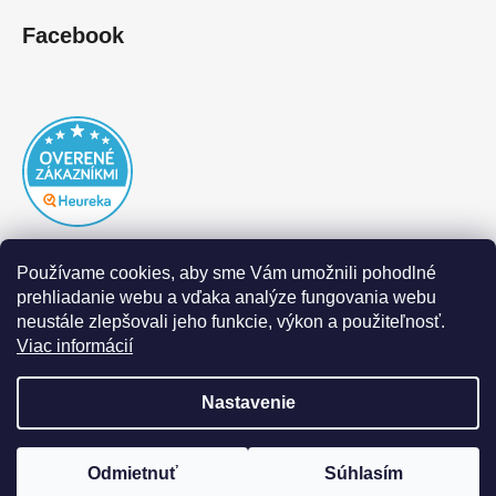
Facebook
Používame cookies, aby sme Vám umožnili pohodlné
prehliadanie webu a vďaka analýze fungovania webu
neustále zlepšovali jeho funkcie, výkon a použiteľnosť.
Viac informácií
Nastavenie
Vytvoril Shoptet
|
Realizoval Appgrade
Odmietnuť
Súhlasím
Copyright 2026
DOFAL autolaky
. Všetky práva