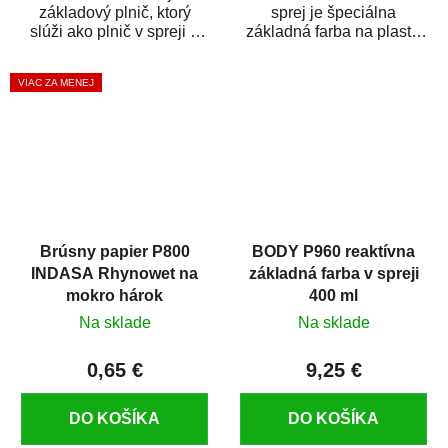
základový plnič, ktorý
sprej je špeciálna
slúži ako plnič v spreji a
základná farba na plasty,
základná farba v spreji
ktorá zaistí priľnavosť
zároveň. HB BODY...
vrchných náterov na...
VIAC ZA MENEJ
Brúsny papier P800
BODY P960 reaktívna
INDASA Rhynowet na
základná farba v spreji
mokro hárok
400 ml
Na sklade
Na sklade
0,65 €
9,25 €
DO KOŠÍKA
DO KOŠÍKA