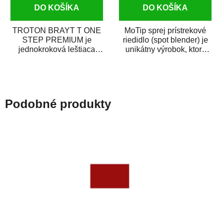
DO KOŠÍKA
DO KOŠÍKA
TROTON BRAYT T ONE
MoTip sprej prístrekové
STEP PREMIUM je
riedidlo (spot blender) je
jednokroková leštiaca
unikátny výrobok, ktorý
pasta novej generácie s
dokáže jednoducho
obsahom vysoko
zneviditeľniť...
kvalitného...
Podobné produkty