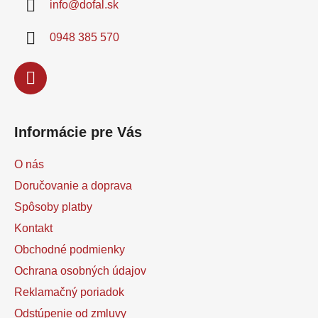
info
@
dofal.sk
t
i
0948 385 570
e
Informácie pre Vás
O nás
Doručovanie a doprava
Spôsoby platby
Kontakt
Obchodné podmienky
Ochrana osobných údajov
Reklamačný poriadok
Odstúpenie od zmluvy