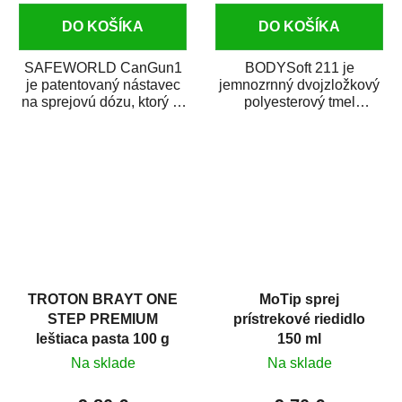
DO KOŠÍKA
DO KOŠÍKA
SAFEWORLD CanGun1
BODYSoft 211 je
je patentovaný nástavec
jemnozrnný dvojzložkový
na sprejovú dózu, ktorý ju
polyesterový tmel
premení na profesionálnu
s dobrými plniacimi
striekaciu...
schopnosťami. Je vhodný
na...
TROTON BRAYT ONE
MoTip sprej
STEP PREMIUM
prístrekové riedidlo
leštiaca pasta 100 g
150 ml
Na sklade
Na sklade