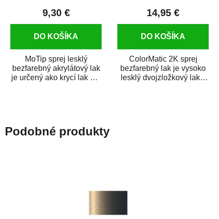
9,30 €
14,95 €
DO KOŠÍKA
DO KOŠÍKA
MoTip sprej lesklý
ColorMatic 2K sprej
bezfarebný akrylátový lak
bezfarebný lak je vysoko
je určený ako krycí lak pre
lesklý dvojzložkový lak s
metalické, perleťové,...
tužidlom v spreji. Je
extrémne...
Podobné produkty