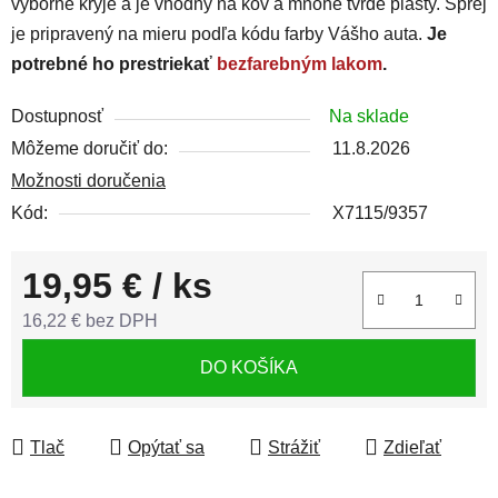
výborne kryje a je vhodný na kov a mnohé tvrdé plasty. Sprej
je pripravený na mieru podľa kódu farby Vášho auta.
Je
potrebné ho prestriekať
bezfarebným lakom
.
Dostupnosť
Na sklade
Môžeme doručiť do:
11.8.2026
Možnosti doručenia
Kód:
X7115/9357
19,95 €
/ ks
16,22 € bez DPH
Jednotková cena:
DO KOŠÍKA
Tlač
Opýtať sa
Strážiť
Zdieľať