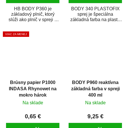
HB BODY P360 je
BODY 340 PLASTOFIX
základový plnič, ktorý
sprej je špeciálna
slúži ako plnič v spreji a
základná farba na plasty,
základná farba v spreji
ktorá zaistí priľnavosť
zároveň. HB BODY...
vrchných náterov na...
VIAC ZA MENEJ
Brúsny papier P1000
BODY P960 reaktívna
INDASA Rhynowet na
základná farba v spreji
mokro hárok
400 ml
Na sklade
Na sklade
0,65 €
9,25 €