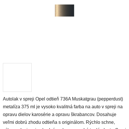
hviezdičiek.
Autolak v spreji Opel odtieň 736A Muskatgrau (pepperdust)
metalíza 375 ml je vysoko kvalitná farba na auto v spreji na
opravu dielov karosérie a opravu škrabancov. Dosahuje
veľmi dobrú zhodu odtieňa s originálom. Rýchlo schne,