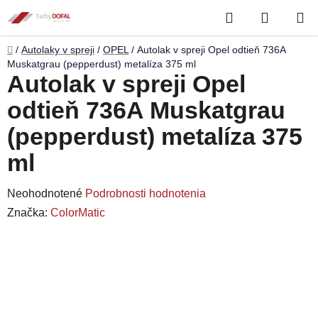
Prejsť
Hľadať
NÁKUP
na
obsah
KOŠÍK
Domov
/
Autolaky v spreji
/
OPEL
/
Autolak v spreji Opel odtieň 736A
Muskatgrau (pepperdust) metalíza 375 ml
Autolak v spreji Opel
odtieň 736A Muskatgrau
(pepperdust) metalíza 375
ml
Priemerné
Neohodnotené
Podrobnosti hodnotenia
hodnotenie
Značka:
ColorMatic
produktu
je
0,0
z
5