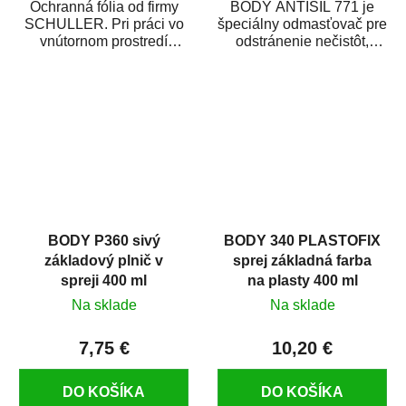
Ochranná fólia od firmy
BODY ANTISIL 771 je
SCHULLER. Pri práci vo
špeciálny odmasťovač pre
vnútornom prostredí
odstránenie nečistôt,
chráni pred zastriekaním
silikónu a mastnoty z
farbou, špinou,...
povrchov pred ich...
BODY P360 sivý
BODY 340 PLASTOFIX
základový plnič v
sprej základná farba
spreji 400 ml
na plasty 400 ml
Na sklade
Na sklade
7,75 €
10,20 €
DO KOŠÍKA
DO KOŠÍKA