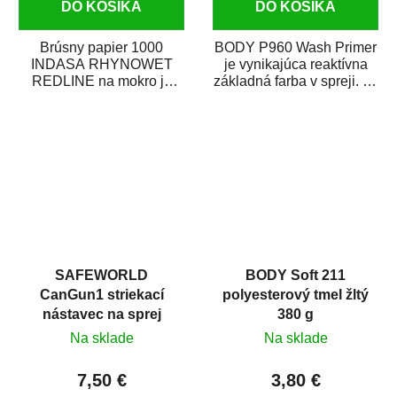
DO KOŠÍKA
DO KOŠÍKA
Brúsny papier 1000
BODY P960 Wash Primer
INDASA RHYNOWET
je vynikajúca reaktívna
REDLINE na mokro je
základná farba v spreji. Je
vodovzdorný brúsny
vhodná ako základná
papier určený
farba na...
predovšetkým pre...
SAFEWORLD
BODY Soft 211
CanGun1 striekací
polyesterový tmel žltý
nástavec na sprej
380 g
Na sklade
Na sklade
7,50 €
3,80 €