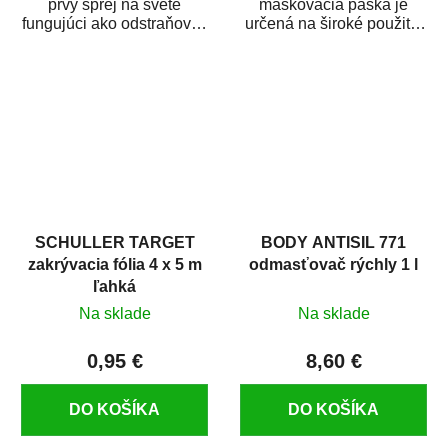
prvý sprej na svete
maskovacia páska je
fungujúci ako odstraňovač
určená na široké použitie
hrdze s epoxidovou
v autoopravárenstve
živicou. Bol...
i v domácej dielni. Je...
SCHULLER TARGET
BODY ANTISIL 771
zakrývacia fólia 4 x 5 m
odmasťovač rýchly 1 l
ľahká
Na sklade
Na sklade
0,95 €
8,60 €
DO KOŠÍKA
DO KOŠÍKA