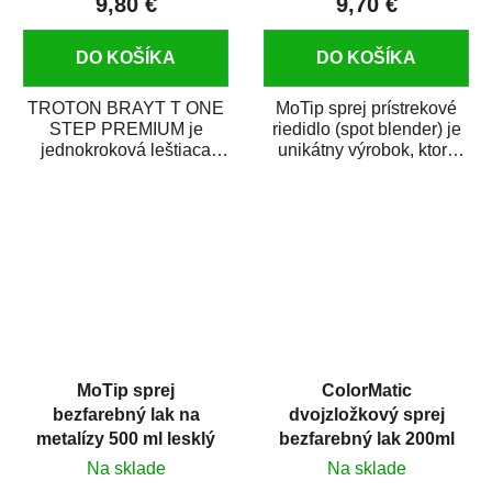
9,80 €
9,70 €
DO KOŠÍKA
DO KOŠÍKA
TROTON BRAYT T ONE
MoTip sprej prístrekové
STEP PREMIUM je
riedidlo (spot blender) je
jednokroková leštiaca
unikátny výrobok, ktorý
pasta novej generácie s
dokáže jednoducho
obsahom vysoko
zneviditeľniť...
kvalitného...
MoTip sprej
ColorMatic
bezfarebný lak na
dvojzložkový sprej
metalízy 500 ml lesklý
bezfarebný lak 200ml
Na sklade
Na sklade