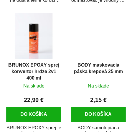
na odstránenie korózie
odmasťovač je vhodný na
(hrdze) z kovových
odmastenie a čistenie na
predmetov....
kovových a plastových...
BRUNOX EPOXY sprej
BODY maskovacia
konvertor hrdze 2v1
páska krepová 25 mm
400 ml
Na sklade
Na sklade
22,90 €
2,15 €
DO KOŠÍKA
DO KOŠÍKA
BRUNOX EPOXY sprej je
BODY samolepiaca