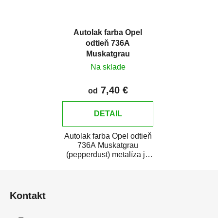
Autolak farba Opel
odtieň 736A
Muskatgrau
(pepperdust) metalíza
Na sklade
7,40 €
od
DETAIL
Autolak farba Opel odtieň
736A Muskatgrau
(pepperdust) metalíza je
vysoko kvalitná farba na
Z
auto na bodové...
á
Kontakt
p
ä