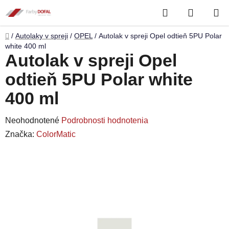
Prejsť
Hľadať
NÁKUP
na
obsah
KOŠÍK
Domov
/
Autolaky v spreji
/
OPEL
/
Autolak v spreji Opel odtieň 5PU Polar
white 400 ml
Autolak v spreji Opel
odtieň 5PU Polar white
400 ml
Priemerné
Neohodnotené
Podrobnosti hodnotenia
hodnotenie
Značka:
ColorMatic
produktu
je
0,0
z
5
hviezdičiek.