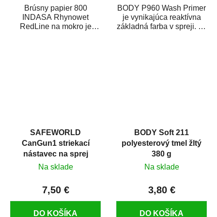
Brúsny papier 800
BODY P960 Wash Primer
INDASA Rhynowet
je vynikajúca reaktívna
RedLine na mokro je
základná farba v spreji. Je
vodovzdorný brúsny
vhodná ako základná
papier určený
farba na...
predovšetkým pre...
SAFEWORLD
BODY Soft 211
CanGun1 striekací
polyesterový tmel žltý
nástavec na sprej
380 g
Na sklade
Na sklade
7,50 €
3,80 €
DO KOŠÍKA
DO KOŠÍKA