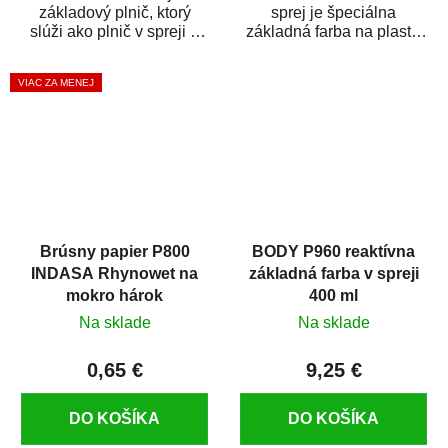
základový plnič, ktorý
sprej je špeciálna
slúži ako plnič v spreji a
základná farba na plasty,
základná farba v spreji
ktorá zaistí priľnavosť
zároveň. HB BODY...
vrchných náterov na...
VIAC ZA MENEJ
Brúsny papier P800
BODY P960 reaktívna
INDASA Rhynowet na
základná farba v spreji
mokro hárok
400 ml
Na sklade
Na sklade
0,65 €
9,25 €
DO KOŠÍKA
DO KOŠÍKA