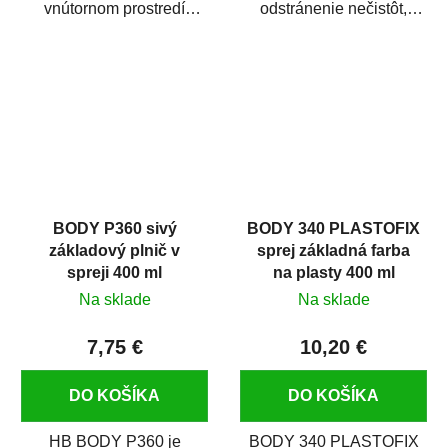
vnútornom prostredí
odstránenie nečistôt,
chráni pred zastriekaním
silikónu a mastnoty z
farbou, špinou,...
povrchov pred ich...
BODY P360 sivý
BODY 340 PLASTOFIX
základový plnič v
sprej základná farba
spreji 400 ml
na plasty 400 ml
Na sklade
Na sklade
7,75 €
10,20 €
DO KOŠÍKA
DO KOŠÍKA
HB BODY P360 je
BODY 340 PLASTOFIX