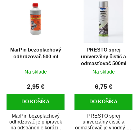
MarPin bezoplachový
PRESTO sprej
odhrdzovač 500 ml
univerzálny čistič a
odmasťovač 500ml
Na sklade
Na sklade
2,95 €
6,75 €
DO KOŠÍKA
DO KOŠÍKA
MarPin bezoplachový
PRESTO sprej
odhrdzovač je prípravok
univerzálny čistič a
na odstránenie korózie
odmasťovač je vhodný na
(hrdze) z kovových
odmastenie a čistenie na