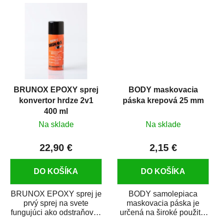
predmetov....
kovových a plastových...
BRUNOX EPOXY sprej
BODY maskovacia
konvertor hrdze 2v1
páska krepová 25 mm
400 ml
Na sklade
Na sklade
22,90 €
2,15 €
DO KOŠÍKA
DO KOŠÍKA
BRUNOX EPOXY sprej je
BODY samolepiaca
prvý sprej na svete
maskovacia páska je
fungujúci ako odstraňovač
určená na široké použitie