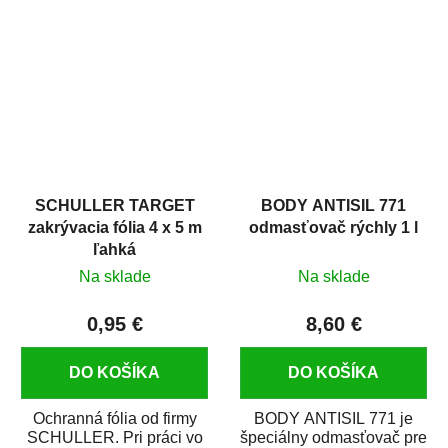
hrdze s epoxidovou
v autoopravárenstve
živicou. Bol...
i v domácej dielni. Je...
SCHULLER TARGET
BODY ANTISIL 771
zakrývacia fólia 4 x 5 m
odmasťovač rýchly 1 l
ľahká
Na sklade
Na sklade
0,95 €
8,60 €
DO KOŠÍKA
DO KOŠÍKA
Ochranná fólia od firmy
BODY ANTISIL 771 je
SCHULLER. Pri práci vo
špeciálny odmasťovač pre