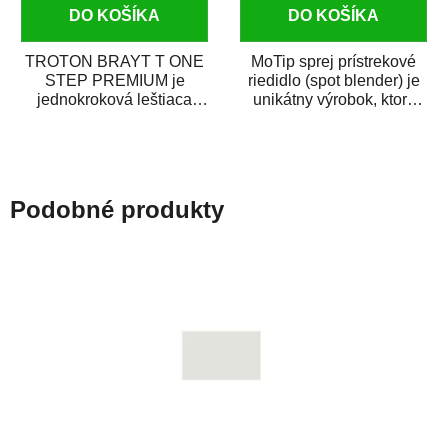
DO KOŠÍKA
DO KOŠÍKA
TROTON BRAYT T ONE
MoTip sprej prístrekové
STEP PREMIUM je
riedidlo (spot blender) je
jednokroková leštiaca
unikátny výrobok, ktorý
pasta novej generácie s
dokáže jednoducho
obsahom vysoko
zneviditeľniť...
kvalitného...
Podobné produkty