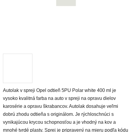
Autolak v spreji Opel odtieň 5PU Polar white 400 ml je
vysoko kvalitná farba na auto v spreji na opravu dielov
karosérie a opravu škrabancov. Autolak dosahuje veľmi
dobrú zhodu odtieňa s originálom. Je rýchloschnúci s
vynikajúcou krycou schopnosťou a je vhodný na kov a
mnohé tvrdé plasty. Sprej je pripravený na mieru podľa kódu