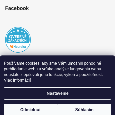
Facebook
Používame cookies, aby sme Vám umožnili pohodlné
prehliadanie webu a vďaka analýze fungovania webu
neustále zlepšovali jeho funkcie, výkon a použiteľnosť.
Viac informácií
Nastavenie
Vytvoril Shoptet
|
Realizoval Appgrade
Odmietnuť
Súhlasím
Copyright 2026
DOFAL autolaky
. Všetky práva