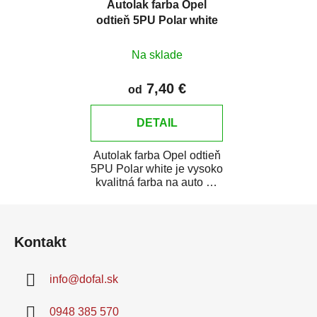
Autolak farba Opel
odtieň 5PU Polar white
Na sklade
7,40 €
od
DETAIL
Autolak farba Opel odtieň
5PU Polar white je vysoko
kvalitná farba na auto na
bodové opravy, opravy...
Z
á
Kontakt
p
ä
info
@
dofal.sk
t
i
0948 385 570