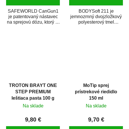
SAFEWORLD CanGun1
BODYSoft 211 je
je patentovaný nástavec
jemnozrnný dvojzložkový
na sprejovú dózu, ktorý ju
polyesterový tmel
premení na profesionálnu
s dobrými plniacimi
striekaciu...
schopnosťami. Je vhodný
na...
TROTON BRAYT ONE
MoTip sprej
STEP PREMIUM
prístrekové riedidlo
leštiaca pasta 100 g
150 ml
Na sklade
Na sklade
9,80 €
9,70 €