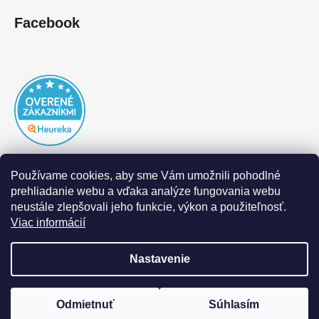
Facebook
Používame cookies, aby sme Vám umožnili pohodlné
prehliadanie webu a vďaka analýze fungovania webu
neustále zlepšovali jeho funkcie, výkon a použiteľnosť.
Viac informácií
Nastavenie
Vytvoril Shoptet
|
Realizoval Appgrade
Odmietnuť
Súhlasím
Copyright 2026
DOFAL autolaky
. Všetky práva