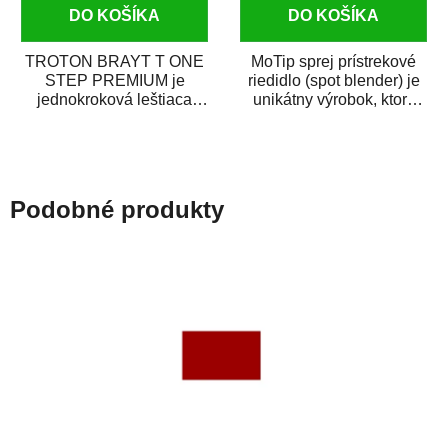
DO KOŠÍKA
DO KOŠÍKA
TROTON BRAYT T ONE
MoTip sprej prístrekové
STEP PREMIUM je
riedidlo (spot blender) je
jednokroková leštiaca
unikátny výrobok, ktorý
pasta novej generácie s
dokáže jednoducho
obsahom vysoko
zneviditeľniť...
kvalitného...
Podobné produkty