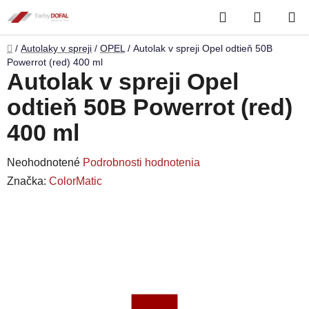
Prejsť
Hľadať
NÁKUP
na
obsah
KOŠÍK
Domov
/
Autolaky v spreji
/
OPEL
/
Autolak v spreji Opel odtieň 50B
Powerrot (red) 400 ml
Autolak v spreji Opel
odtieň 50B Powerrot (red)
400 ml
Priemerné
Neohodnotené
Podrobnosti hodnotenia
hodnotenie
Značka:
ColorMatic
produktu
je
0,0
z
5
hviezdičiek.