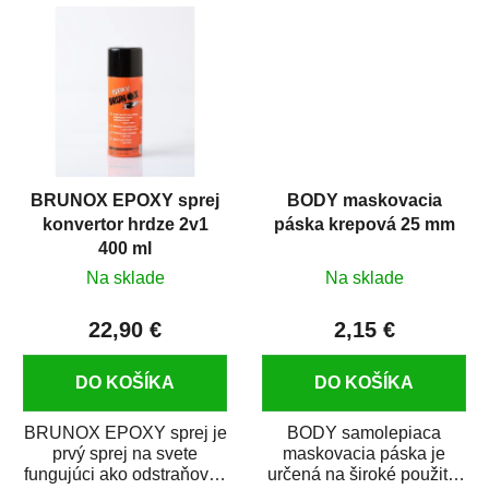
predmetov....
kovových a plastových...
BRUNOX EPOXY sprej
BODY maskovacia
konvertor hrdze 2v1
páska krepová 25 mm
400 ml
Na sklade
Na sklade
22,90 €
2,15 €
DO KOŠÍKA
DO KOŠÍKA
BRUNOX EPOXY sprej je
BODY samolepiaca
prvý sprej na svete
maskovacia páska je
fungujúci ako odstraňovač
určená na široké použitie