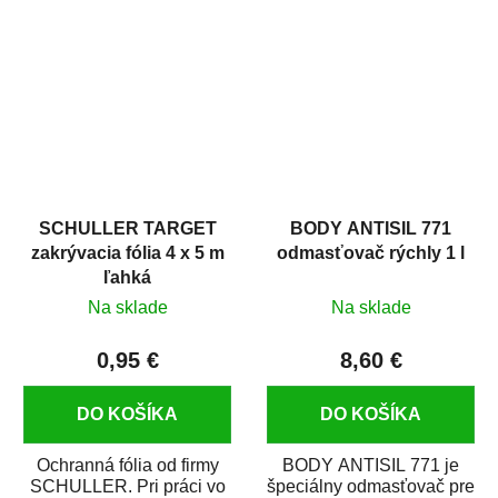
hrdze s epoxidovou
v autoopravárenstve
živicou. Bol...
i v domácej dielni. Je...
SCHULLER TARGET
BODY ANTISIL 771
zakrývacia fólia 4 x 5 m
odmasťovač rýchly 1 l
ľahká
Na sklade
Na sklade
0,95 €
8,60 €
DO KOŠÍKA
DO KOŠÍKA
Ochranná fólia od firmy
BODY ANTISIL 771 je
SCHULLER. Pri práci vo
špeciálny odmasťovač pre