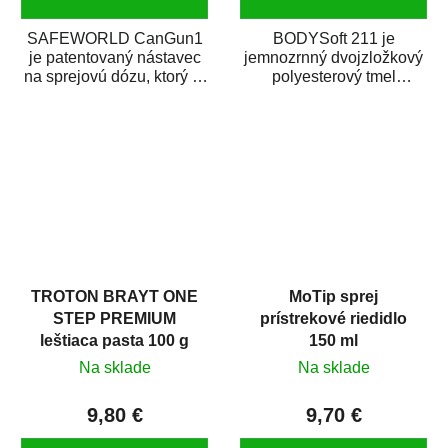
SAFEWORLD CanGun1
BODYSoft 211 je
je patentovaný nástavec
jemnozrnný dvojzložkový
na sprejovú dózu, ktorý ju
polyesterový tmel
premení na profesionálnu
s dobrými plniacimi
striekaciu...
schopnosťami. Je vhodný
na...
TROTON BRAYT ONE
MoTip sprej
STEP PREMIUM
prístrekové riedidlo
leštiaca pasta 100 g
150 ml
Na sklade
Na sklade
9,80 €
9,70 €