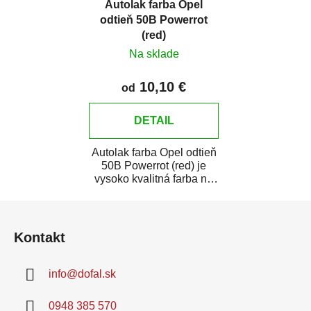
Autolak farba Opel
odtieň 50B Powerrot
(red)
Na sklade
10,10 €
od
DETAIL
Autolak farba Opel odtieň
50B Powerrot (red) je
vysoko kvalitná farba na
auto na bodové opravy,
Z
opravy...
á
Kontakt
p
ä
info
@
dofal.sk
t
i
0948 385 570