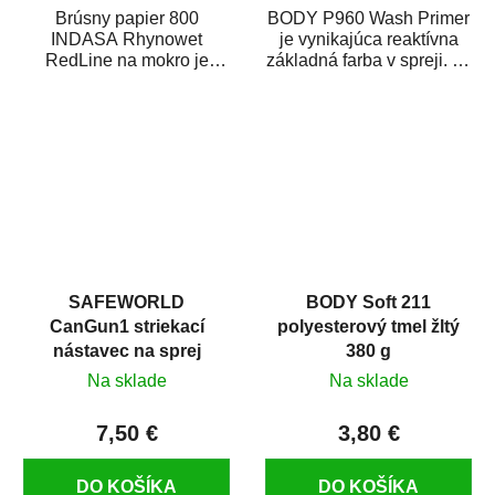
Brúsny papier 800
BODY P960 Wash Primer
INDASA Rhynowet
je vynikajúca reaktívna
RedLine na mokro je
základná farba v spreji. Je
vodovzdorný brúsny
vhodná ako základná
papier určený
farba na...
predovšetkým pre...
SAFEWORLD
BODY Soft 211
CanGun1 striekací
polyesterový tmel žltý
nástavec na sprej
380 g
Na sklade
Na sklade
7,50 €
3,80 €
DO KOŠÍKA
DO KOŠÍKA