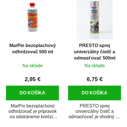
MarPin bezoplachový
PRESTO sprej
odhrdzovač 500 ml
univerzálny čistič a
odmasťovač 500ml
Na sklade
Na sklade
2,95 €
6,75 €
DO KOŠÍKA
DO KOŠÍKA
MarPin bezoplachový
PRESTO sprej
odhrdzovač je prípravok
univerzálny čistič a
na odstránenie korózie
odmasťovač je vhodný na
(hrdze) z kovových
odmastenie a čistenie na