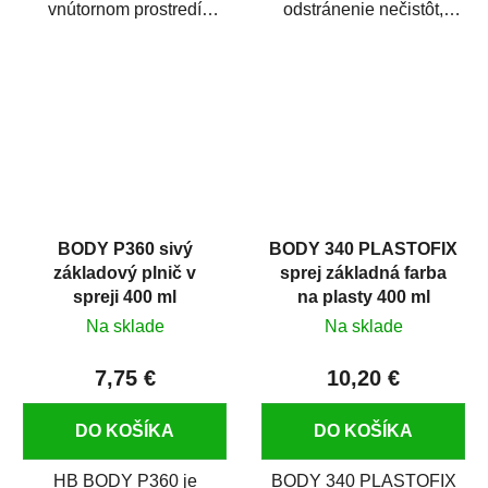
vnútornom prostredí
odstránenie nečistôt,
chráni pred zastriekaním
silikónu a mastnoty z
farbou, špinou,...
povrchov pred ich...
BODY P360 sivý
BODY 340 PLASTOFIX
základový plnič v
sprej základná farba
spreji 400 ml
na plasty 400 ml
Na sklade
Na sklade
7,75 €
10,20 €
DO KOŠÍKA
DO KOŠÍKA
HB BODY P360 je
BODY 340 PLASTOFIX