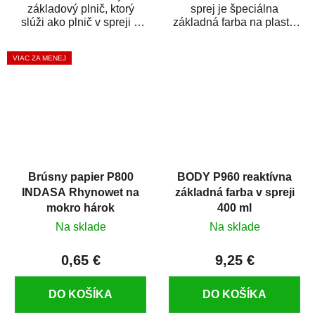
základový plnič, ktorý
sprej je špeciálna
slúži ako plnič v spreji a
základná farba na plasty,
základná farba v spreji
ktorá zaistí priľnavosť
zároveň. HB BODY...
vrchných náterov na...
VIAC ZA MENEJ
Brúsny papier P800
BODY P960 reaktívna
INDASA Rhynowet na
základná farba v spreji
mokro hárok
400 ml
Na sklade
Na sklade
0,65 €
9,25 €
DO KOŠÍKA
DO KOŠÍKA