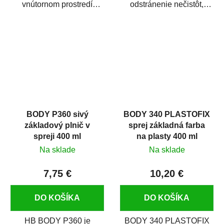
vnútornom prostredí
odstránenie nečistôt,
chráni pred zastriekaním
silikónu a mastnoty z
farbou, špinou,...
povrchov pred ich...
BODY P360 sivý
BODY 340 PLASTOFIX
základový plnič v
sprej základná farba
spreji 400 ml
na plasty 400 ml
Na sklade
Na sklade
7,75 €
10,20 €
DO KOŠÍKA
DO KOŠÍKA
HB BODY P360 je
BODY 340 PLASTOFIX