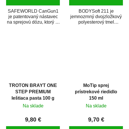
SAFEWORLD CanGun1
BODYSoft 211 je
je patentovaný nástavec
jemnozrnný dvojzložkový
na sprejovú dózu, ktorý ju
polyesterový tmel
premení na profesionálnu
s dobrými plniacimi
striekaciu...
schopnosťami. Je vhodný
na...
TROTON BRAYT ONE
MoTip sprej
STEP PREMIUM
prístrekové riedidlo
leštiaca pasta 100 g
150 ml
Na sklade
Na sklade
9,80 €
9,70 €