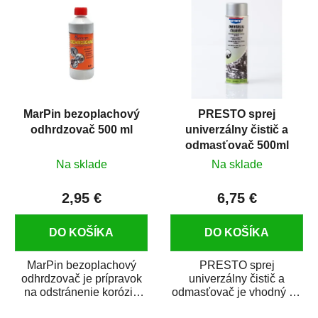
MarPin bezoplachový
PRESTO sprej
odhrdzovač 500 ml
univerzálny čistič a
odmasťovač 500ml
Na sklade
Na sklade
2,95 €
6,75 €
DO KOŠÍKA
DO KOŠÍKA
MarPin bezoplachový
PRESTO sprej
odhrdzovač je prípravok
univerzálny čistič a
na odstránenie korózie
odmasťovač je vhodný na
(hrdze) z kovových
odmastenie a čistenie na