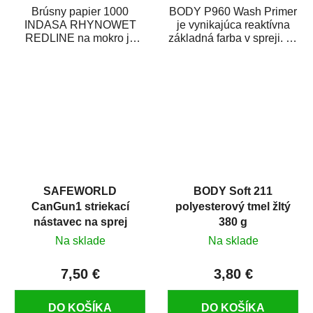
Brúsny papier 1000
BODY P960 Wash Primer
INDASA RHYNOWET
je vynikajúca reaktívna
REDLINE na mokro je
základná farba v spreji. Je
vodovzdorný brúsny
vhodná ako základná
papier určený
farba na...
predovšetkým pre...
SAFEWORLD
BODY Soft 211
CanGun1 striekací
polyesterový tmel žltý
nástavec na sprej
380 g
Na sklade
Na sklade
7,50 €
3,80 €
DO KOŠÍKA
DO KOŠÍKA