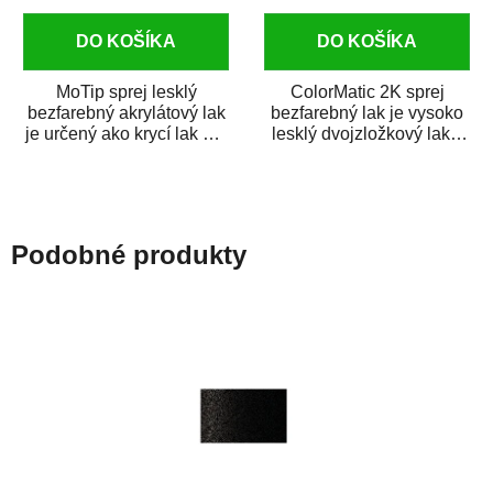
DO KOŠÍKA
DO KOŠÍKA
MoTip sprej lesklý
ColorMatic 2K sprej
bezfarebný akrylátový lak
bezfarebný lak je vysoko
je určený ako krycí lak pre
lesklý dvojzložkový lak s
metalické, perleťové,...
tužidlom v spreji. Je
extrémne...
Podobné produkty