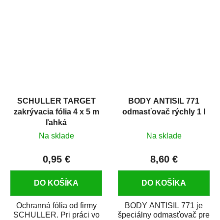
hrdze s epoxidovou
v autoopravárenstve
živicou. Bol...
i v domácej dielni. Je...
SCHULLER TARGET
BODY ANTISIL 771
zakrývacia fólia 4 x 5 m
odmasťovač rýchly 1 l
ľahká
Na sklade
Na sklade
0,95 €
8,60 €
DO KOŠÍKA
DO KOŠÍKA
Ochranná fólia od firmy
BODY ANTISIL 771 je
SCHULLER. Pri práci vo
špeciálny odmasťovač pre