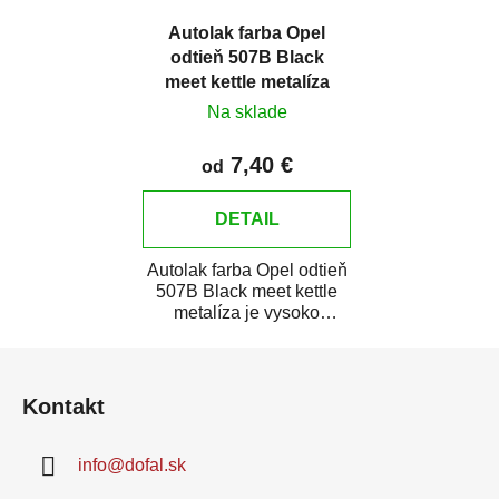
Autolak farba Opel
odtieň 507B Black
meet kettle metalíza
Na sklade
7,40 €
od
DETAIL
Autolak farba Opel odtieň
507B Black meet kettle
metalíza je vysoko
kvalitná farba na auto na
Z
bodové...
á
Kontakt
p
ä
info
@
dofal.sk
t