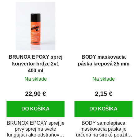
predmetov....
kovových a plastových...
BRUNOX EPOXY sprej
BODY maskovacia
konvertor hrdze 2v1
páska krepová 25 mm
400 ml
Na sklade
Na sklade
22,90 €
2,15 €
DO KOŠÍKA
DO KOŠÍKA
BRUNOX EPOXY sprej je
BODY samolepiaca
prvý sprej na svete
maskovacia páska je
fungujúci ako odstraňovač
určená na široké použitie