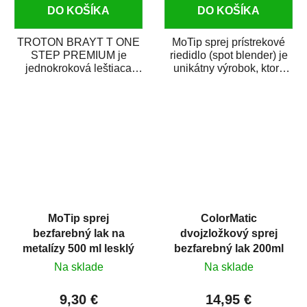
DO KOŠÍKA
DO KOŠÍKA
TROTON BRAYT T ONE
MoTip sprej prístrekové
STEP PREMIUM je
riedidlo (spot blender) je
jednokroková leštiaca
unikátny výrobok, ktorý
pasta novej generácie s
dokáže jednoducho
obsahom vysoko
zneviditeľniť...
kvalitného...
MoTip sprej
ColorMatic
bezfarebný lak na
dvojzložkový sprej
metalízy 500 ml lesklý
bezfarebný lak 200ml
Na sklade
Na sklade
9,30 €
14,95 €