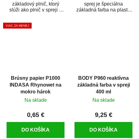
základový plnič, ktorý
sprej je špeciálna
slúži ako plnič v spreji a
základná farba na plasty,
základná farba v spreji
ktorá zaistí priľnavosť
zároveň. HB BODY...
vrchných náterov na...
VIAC ZA MENEJ
Brúsny papier P1000
BODY P960 reaktívna
INDASA Rhynowet na
základná farba v spreji
mokro hárok
400 ml
Na sklade
Na sklade
0,65 €
9,25 €
DO KOŠÍKA
DO KOŠÍKA