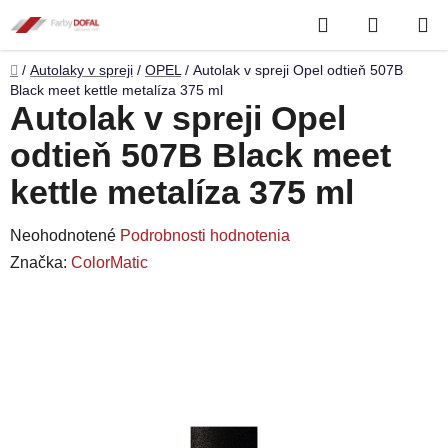
Prejsť
Hľadať
NÁKUP
na
obsah
KOŠÍK
Domov
/
Autolaky v spreji
/
OPEL
/
Autolak v spreji Opel odtieň 507B
Black meet kettle metalíza 375 ml
Autolak v spreji Opel
odtieň 507B Black meet
kettle metalíza 375 ml
Priemerné
Neohodnotené
Podrobnosti hodnotenia
hodnotenie
Značka:
ColorMatic
produktu
je
0,0
z
5
hviezdičiek.