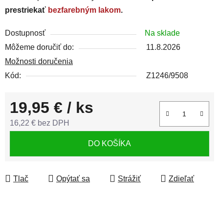
prestriekať
bezfarebným lakom
.
Dostupnosť
Na sklade
Môžeme doručiť do:
11.8.2026
Možnosti doručenia
Kód:
Z1246/9508
19,95 €
/ ks
16,22 € bez DPH
Jednotková cena:
DO KOŠÍKA
Tlač
Opýtať sa
Strážiť
Zdieľať