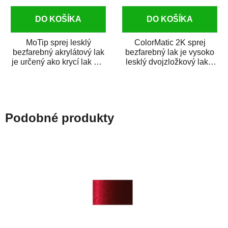
DO KOŠÍKA
DO KOŠÍKA
MoTip sprej lesklý
ColorMatic 2K sprej
bezfarebný akrylátový lak
bezfarebný lak je vysoko
je určený ako krycí lak pre
lesklý dvojzložkový lak s
metalické, perleťové,...
tužidlom v spreji. Je
extrémne...
Podobné produkty