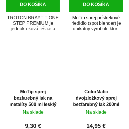
DO KOŠÍKA
DO KOŠÍKA
TROTON BRAYT T ONE
MoTip sprej prístrekové
STEP PREMIUM je
riedidlo (spot blender) je
jednokroková leštiaca
unikátny výrobok, ktorý
pasta novej generácie s
dokáže jednoducho
obsahom vysoko
zneviditeľniť...
kvalitného...
MoTip sprej
ColorMatic
bezfarebný lak na
dvojzložkový sprej
metalízy 500 ml lesklý
bezfarebný lak 200ml
Na sklade
Na sklade
9,30 €
14,95 €