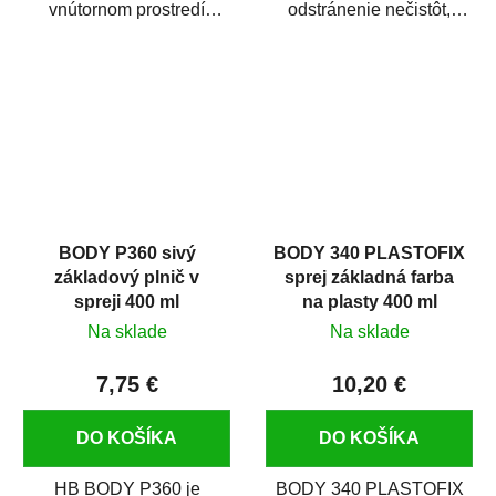
vnútornom prostredí
odstránenie nečistôt,
chráni pred zastriekaním
silikónu a mastnoty z
farbou, špinou,...
povrchov pred ich...
BODY P360 sivý
BODY 340 PLASTOFIX
základový plnič v
sprej základná farba
spreji 400 ml
na plasty 400 ml
Na sklade
Na sklade
7,75 €
10,20 €
DO KOŠÍKA
DO KOŠÍKA
HB BODY P360 je
BODY 340 PLASTOFIX