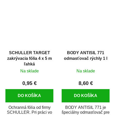
hrdze s epoxidovou
v autoopravárenstve
živicou. Bol...
i v domácej dielni. Je...
SCHULLER TARGET
BODY ANTISIL 771
zakrývacia fólia 4 x 5 m
odmasťovač rýchly 1 l
ľahká
Na sklade
Na sklade
0,95 €
8,60 €
DO KOŠÍKA
DO KOŠÍKA
Ochranná fólia od firmy
BODY ANTISIL 771 je
SCHULLER. Pri práci vo
špeciálny odmasťovač pre