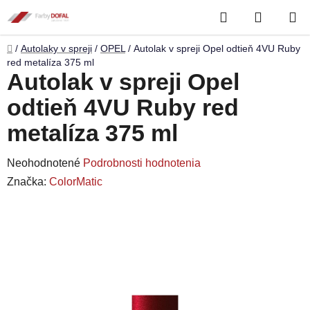
Prejsť
Hľadať
NÁKUP
na
obsah
KOŠÍK
Domov
/
Autolaky v spreji
/
OPEL
/
Autolak v spreji Opel odtieň 4VU Ruby
red metalíza 375 ml
Autolak v spreji Opel
odtieň 4VU Ruby red
metalíza 375 ml
Priemerné
Neohodnotené
Podrobnosti hodnotenia
hodnotenie
Značka:
ColorMatic
produktu
je
0,0
z
5
hviezdičiek.