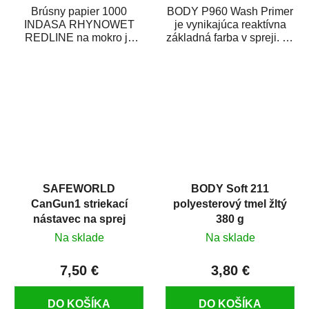
Brúsny papier 1000
BODY P960 Wash Primer
INDASA RHYNOWET
je vynikajúca reaktívna
REDLINE na mokro je
základná farba v spreji. Je
vodovzdorný brúsny
vhodná ako základná
papier určený
farba na...
predovšetkým pre...
SAFEWORLD
BODY Soft 211
CanGun1 striekací
polyesterový tmel žltý
nástavec na sprej
380 g
Na sklade
Na sklade
7,50 €
3,80 €
DO KOŠÍKA
DO KOŠÍKA