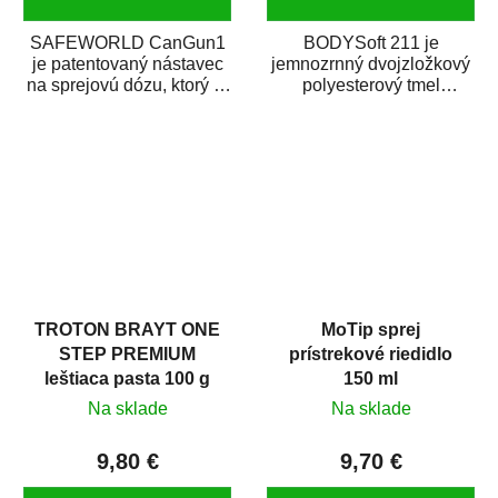
SAFEWORLD CanGun1
BODYSoft 211 je
je patentovaný nástavec
jemnozrnný dvojzložkový
na sprejovú dózu, ktorý ju
polyesterový tmel
premení na profesionálnu
s dobrými plniacimi
striekaciu...
schopnosťami. Je vhodný
na...
TROTON BRAYT ONE
MoTip sprej
STEP PREMIUM
prístrekové riedidlo
leštiaca pasta 100 g
150 ml
Na sklade
Na sklade
9,80 €
9,70 €