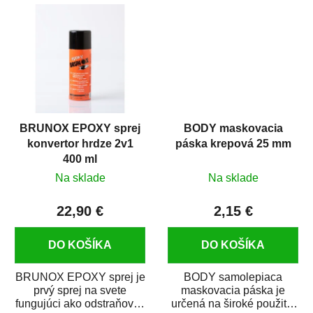
predmetov....
kovových a plastových...
BRUNOX EPOXY sprej
BODY maskovacia
konvertor hrdze 2v1
páska krepová 25 mm
400 ml
Na sklade
Na sklade
22,90 €
2,15 €
DO KOŠÍKA
DO KOŠÍKA
BRUNOX EPOXY sprej je
BODY samolepiaca
prvý sprej na svete
maskovacia páska je
fungujúci ako odstraňovač
určená na široké použitie