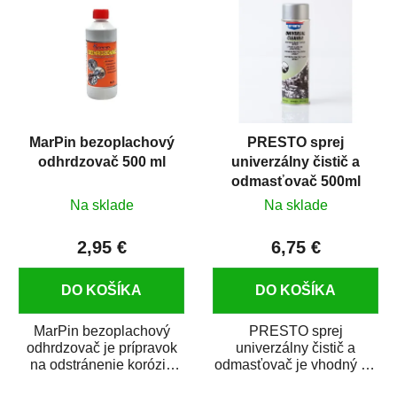
MarPin bezoplachový
PRESTO sprej
odhrdzovač 500 ml
univerzálny čistič a
odmasťovač 500ml
Na sklade
Na sklade
2,95 €
6,75 €
DO KOŠÍKA
DO KOŠÍKA
MarPin bezoplachový
PRESTO sprej
odhrdzovač je prípravok
univerzálny čistič a
na odstránenie korózie
odmasťovač je vhodný na
(hrdze) z kovových
odmastenie a čistenie na