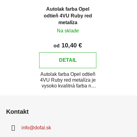
Autolak farba Opel
odtieň 4VU Ruby red
metalíza
Na sklade
10,40 €
od
DETAIL
Autolak farba Opel odtieň
4VU Ruby red metalíza je
vysoko kvalitná farba na
auto na bodové opravy,
Z
opravy...
á
Kontakt
p
ä
info
@
dofal.sk
t