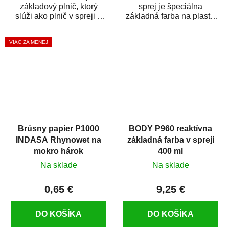
základový plnič, ktorý
sprej je špeciálna
slúži ako plnič v spreji a
základná farba na plasty,
základná farba v spreji
ktorá zaistí priľnavosť
zároveň. HB BODY...
vrchných náterov na...
VIAC ZA MENEJ
Brúsny papier P1000
BODY P960 reaktívna
INDASA Rhynowet na
základná farba v spreji
mokro hárok
400 ml
Na sklade
Na sklade
0,65 €
9,25 €
DO KOŠÍKA
DO KOŠÍKA