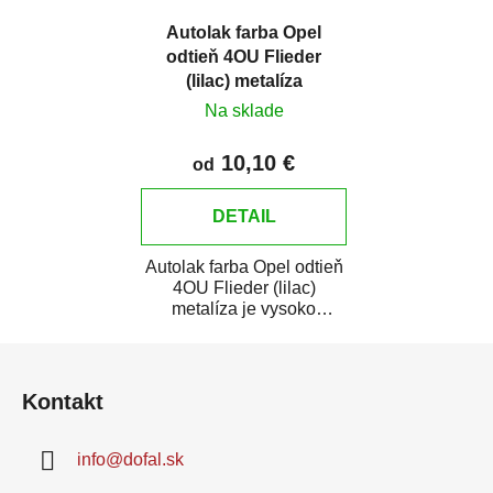
Autolak farba Opel
odtieň 4OU Flieder
(lilac) metalíza
Na sklade
10,10 €
od
DETAIL
Autolak farba Opel odtieň
4OU Flieder (lilac)
metalíza je vysoko
kvalitná farba na auto na
Z
bodové opravy,...
á
Kontakt
p
ä
info
@
dofal.sk
t