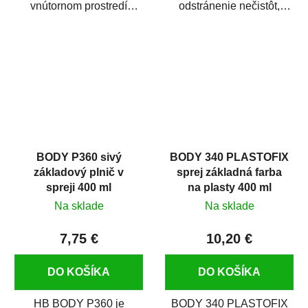
vnútornom prostredí
odstránenie nečistôt,
chráni pred zastriekaním
silikónu a mastnoty z
farbou, špinou,...
povrchov pred ich...
BODY P360 sivý
BODY 340 PLASTOFIX
základový plnič v
sprej základná farba
spreji 400 ml
na plasty 400 ml
Na sklade
Na sklade
7,75 €
10,20 €
DO KOŠÍKA
DO KOŠÍKA
HB BODY P360 je
BODY 340 PLASTOFIX