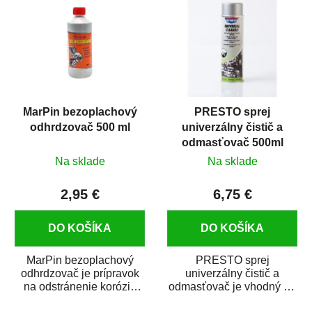
MarPin bezoplachový
PRESTO sprej
odhrdzovač 500 ml
univerzálny čistič a
odmasťovač 500ml
Na sklade
Na sklade
2,95 €
6,75 €
DO KOŠÍKA
DO KOŠÍKA
MarPin bezoplachový
PRESTO sprej
odhrdzovač je prípravok
univerzálny čistič a
na odstránenie korózie
odmasťovač je vhodný na
(hrdze) z kovových
odmastenie a čistenie na