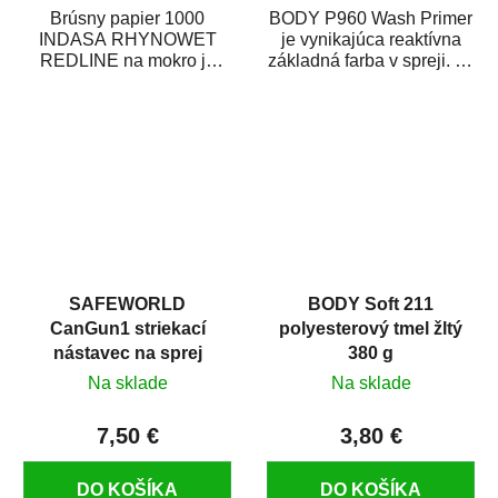
Brúsny papier 1000
BODY P960 Wash Primer
INDASA RHYNOWET
je vynikajúca reaktívna
REDLINE na mokro je
základná farba v spreji. Je
vodovzdorný brúsny
vhodná ako základná
papier určený
farba na...
predovšetkým pre...
SAFEWORLD
BODY Soft 211
CanGun1 striekací
polyesterový tmel žltý
nástavec na sprej
380 g
Na sklade
Na sklade
7,50 €
3,80 €
DO KOŠÍKA
DO KOŠÍKA