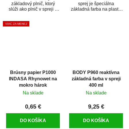
základový plnič, ktorý
sprej je špeciálna
slúži ako plnič v spreji a
základná farba na plasty,
základná farba v spreji
ktorá zaistí priľnavosť
zároveň. HB BODY...
vrchných náterov na...
VIAC ZA MENEJ
Brúsny papier P1000
BODY P960 reaktívna
INDASA Rhynowet na
základná farba v spreji
mokro hárok
400 ml
Na sklade
Na sklade
0,65 €
9,25 €
DO KOŠÍKA
DO KOŠÍKA