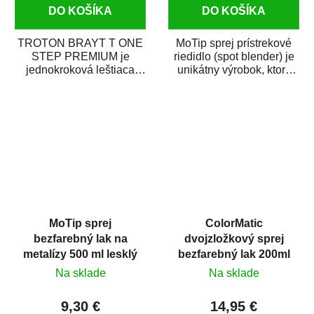
DO KOŠÍKA
DO KOŠÍKA
TROTON BRAYT T ONE
MoTip sprej prístrekové
STEP PREMIUM je
riedidlo (spot blender) je
jednokroková leštiaca
unikátny výrobok, ktorý
pasta novej generácie s
dokáže jednoducho
obsahom vysoko
zneviditeľniť...
kvalitného...
MoTip sprej
ColorMatic
bezfarebný lak na
dvojzložkový sprej
metalízy 500 ml lesklý
bezfarebný lak 200ml
Na sklade
Na sklade
9,30 €
14,95 €