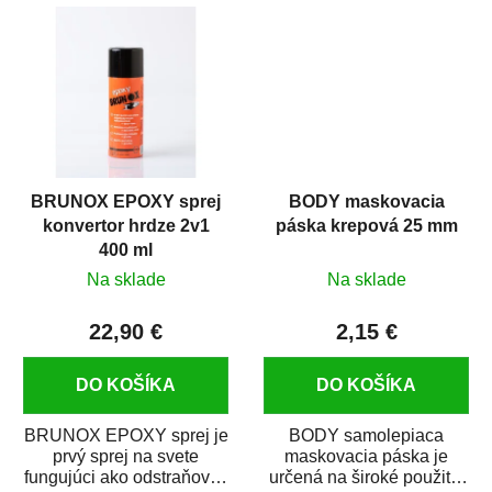
predmetov....
kovových a plastových...
BRUNOX EPOXY sprej
BODY maskovacia
konvertor hrdze 2v1
páska krepová 25 mm
400 ml
Na sklade
Na sklade
22,90 €
2,15 €
DO KOŠÍKA
DO KOŠÍKA
BRUNOX EPOXY sprej je
BODY samolepiaca
prvý sprej na svete
maskovacia páska je
fungujúci ako odstraňovač
určená na široké použitie