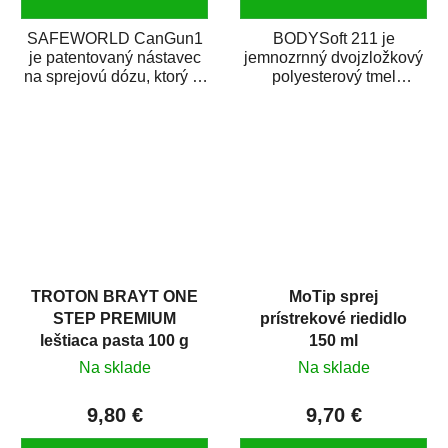
SAFEWORLD CanGun1
BODYSoft 211 je
je patentovaný nástavec
jemnozrnný dvojzložkový
na sprejovú dózu, ktorý ju
polyesterový tmel
premení na profesionálnu
s dobrými plniacimi
striekaciu...
schopnosťami. Je vhodný
na...
TROTON BRAYT ONE
MoTip sprej
STEP PREMIUM
prístrekové riedidlo
leštiaca pasta 100 g
150 ml
Na sklade
Na sklade
9,80 €
9,70 €