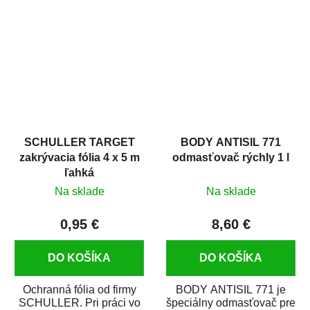
hrdze s epoxidovou
v autoopravárenstve
živicou. Bol...
i v domácej dielni. Je...
SCHULLER TARGET
BODY ANTISIL 771
zakrývacia fólia 4 x 5 m
odmasťovač rýchly 1 l
ľahká
Na sklade
Na sklade
0,95 €
8,60 €
DO KOŠÍKA
DO KOŠÍKA
Ochranná fólia od firmy
BODY ANTISIL 771 je
SCHULLER. Pri práci vo
špeciálny odmasťovač pre