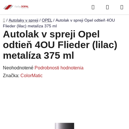
Prejsť
Hľadať
NÁKUP
na
obsah
KOŠÍK
Domov
/
Autolaky v spreji
/
OPEL
/
Autolak v spreji Opel odtieň 4OU
Flieder (lilac) metalíza 375 ml
Autolak v spreji Opel
odtieň 4OU Flieder (lilac)
metalíza 375 ml
Priemerné
Neohodnotené
Podrobnosti hodnotenia
hodnotenie
Značka:
ColorMatic
produktu
je
0,0
z
5
hviezdičiek.