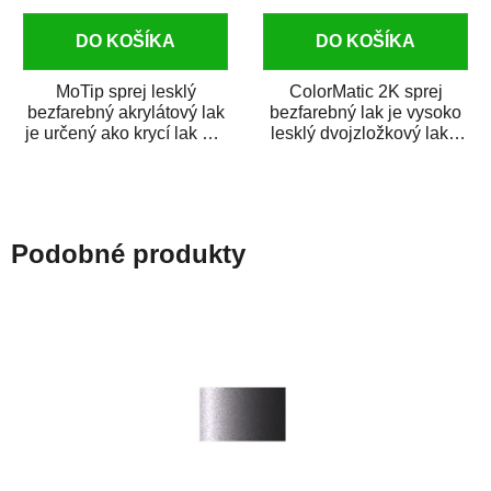
DO KOŠÍKA
DO KOŠÍKA
MoTip sprej lesklý
ColorMatic 2K sprej
bezfarebný akrylátový lak
bezfarebný lak je vysoko
je určený ako krycí lak pre
lesklý dvojzložkový lak s
metalické, perleťové,...
tužidlom v spreji. Je
extrémne...
Podobné produkty