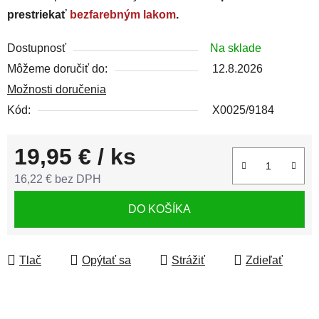
prestriekať
bezfarebným lakom
.
Dostupnosť
Na sklade
Môžeme doručiť do:
12.8.2026
Možnosti doručenia
Kód:
X0025/9184
19,95 €
/ ks
16,22 € bez DPH
Jednotková cena:
DO KOŠÍKA
Tlač
Opýtať sa
Strážiť
Zdieľať