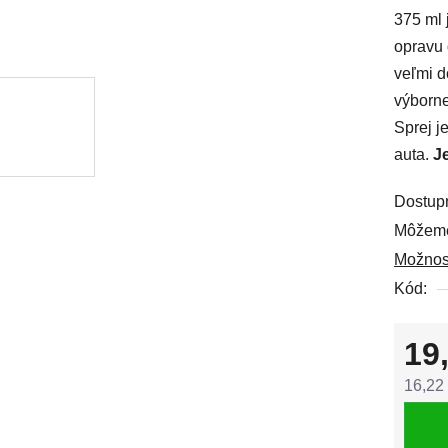
375 ml 
0,0
opravu 
z
veľmi d
5
výborne
hviezdi
Sprej j
auta.
J
Dostup
Môžeme
Možnos
Kód:
19
16,22
Jedno