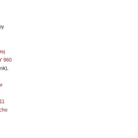
by
rej
 960
nk).
r
11
ucho