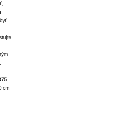
ť,
m
 byť
tujte
dným
,
375
30 cm