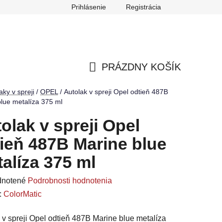
Prihlásenie
Registrácia
ch údajov
Reklamačný poriadok
Odstúpenie od zmluvy
PRÁZDNY KOŠÍK
NÁKUPNÝ
aky v spreji
/
OPEL
/
Autolak v spreji Opel odtieň 487B
lue metalíza 375 ml
KOŠÍK
olak v spreji Opel
ieň 487B Marine blue
alíza 375 ml
rné
notené
Podrobnosti hodnotenia
enie
:
ColorMatic
u
 v spreji Opel odtieň 487B Marine blue metalíza