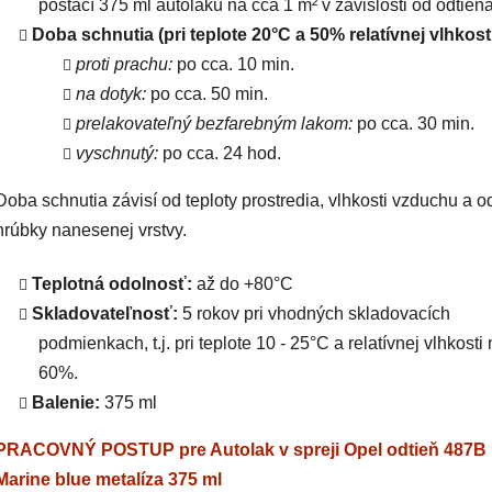
postačí 375 ml autolaku na cca 1 m² v závislosti od odtieňa
Doba schnutia (pri teplote 20°C a 50% relatívnej vlhkosti
proti prachu:
po cca. 10 min.
na dotyk:
po cca. 50 min.
prelakovateľný bezfarebným lakom:
po cca. 30 min.
vyschnutý:
po cca. 24 hod.
Doba schnutia závisí od teploty prostredia, vlhkosti vzduchu a o
hrúbky nanesenej vrstvy.
Teplotná odolnosť:
až do +80°C
Skladovateľnosť:
5 rokov pri vhodných skladovacích
podmienkach, t.j. pri teplote 10 - 25°C a relatívnej vlhkosti
60%.
Balenie:
375 ml
PRACOVNÝ POSTUP pre Autolak v spreji Opel odtieň 487B
Marine blue metalíza 375 ml