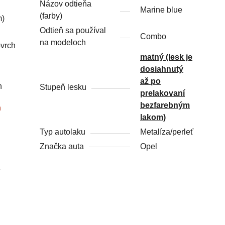
Názov odtieňa
Marine blue
(farby)
m)
Odtieň sa používal
Combo
na modeloch
ovrch
matný (lesk je
dosiahnutý
až po
h
Stupeň lesku
prelakovaní
bezfarebným
ň
lakom)
Typ autolaku
Metalíza/perleť
Značka auta
Opel