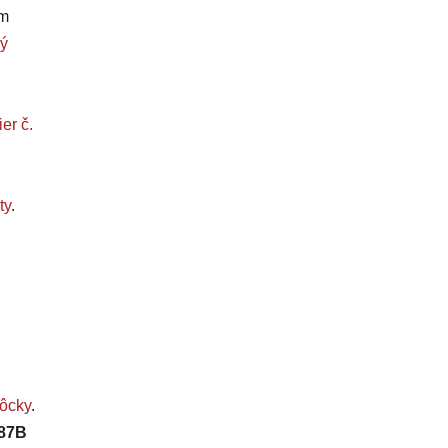
om
ý
er č.
ty
.
ôcky
.
487B