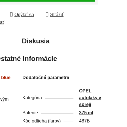
Opýtať sa
Strážiť
ľať
Diskusia
statné informácie
 blue
Dodatočné parametre
OPEL
Kategória
autolaky v
ťovým
spreji
Balenie
375 ml
Kód odtieňa (farby)
487B