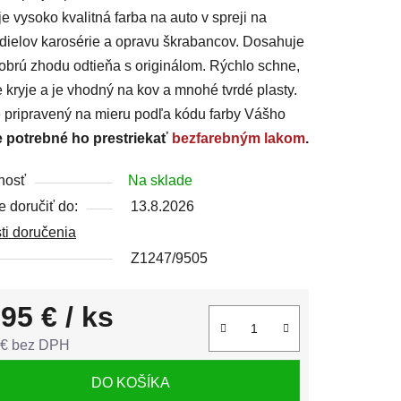
je vysoko kvalitná farba na auto v spreji na
dielov karosérie a opravu škrabancov. Dosahuje
obrú zhodu odtieňa s originálom. Rýchlo schne,
 kryje a je vhodný na kov a mnohé tvrdé plasty.
čiek.
e pripravený na mieru podľa kódu farby Vášho
e potrebné ho prestriekať
bezfarebným lakom
.
nosť
Na sklade
 doručiť do:
13.8.2026
ti doručenia
Z1247/9505
,95 €
/ ks
 € bez DPH
tková cena:
DO KOŠÍKA