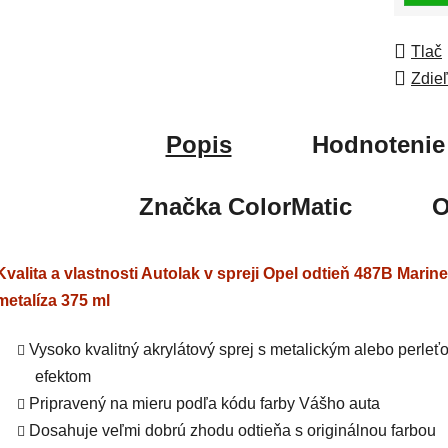
Tlač
Zdie
Popis
Hodnotenie
Značka
ColorMatic
O
Kvalita a vlastnosti Autolak v spreji Opel odtieň 487B Marine
metalíza 375 ml
Vysoko kvalitný akrylátový sprej s metalickým alebo perle
efektom
Pripravený na mieru podľa kódu farby Vášho auta
Dosahuje veľmi dobrú zhodu odtieňa s originálnou farbou