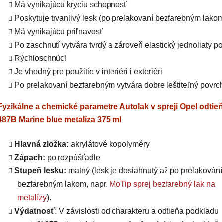
Má vynikajúcu kryciu schopnosť
Poskytuje trvanlivý lesk (po prelakovaní bezfarebným lako
Má vynikajúcu priľnavosť
Po zaschnutí vytvára tvrdý a zároveň elastický jednoliaty p
Rýchloschnúci
Je vhodný pre použitie v interiéri i exteriéri
Po prelakovaní bezfarebným vytvára dobre leštiteľný povrc
Fyzikálne a chemické parametre Autolak v spreji Opel odtie
487B Marine blue metalíza 375 ml
Hlavná zložka:
akrylátové kopolyméry
Zápach:
po rozpúšťadle
Stupeň lesku:
matný (lesk je dosiahnutý až po prelakování
bezfarebným lakom, napr.
MoTip sprej bezfarebný lak na
metalízy
).
Výdatnosť:
V závislosti od charakteru a odtieňa podkladu