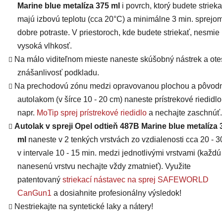
Marine blue metalíza 375 ml
i povrch, ktorý budete strieka
majú
izbovú teplotu (cca 20°C) a minimálne 3 min. sprejo
dobre potraste. V priestoroch, kde budete striekať, nesmie
vysoká vlhkosť.
Na málo viditeľnom mieste naneste skúšobný nástrek a otes
znášanlivosť podkladu.
Na prechodovú zónu medzi opravovanou plochou a pôvo
autolakom (v šírce 10 - 20 cm) naneste prístrekové riedidlo
napr.
MoTip sprej prístrekové riedidlo
a nechajte zaschnúť.
Autolak v spreji Opel odtieň 487B Marine blue metalíza 
ml
naneste v 2 tenkých vrstvách zo vzdialenosti cca 20 - 
v intervale 10 - 15 min. medzi jednotlivými vrstvami (každú
nanesenú vrstvu nechajte vždy zmatnieť). Využite
patentovaný
striekací nástavec na sprej SAFEWORLD
CanGun1
a dosiahnite profesionálny výsledok!
Nestriekajte na syntetické laky a nátery!