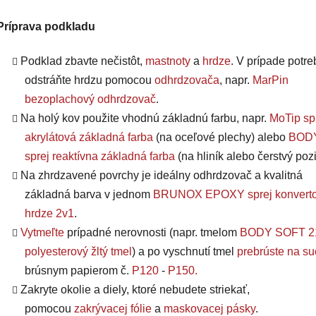
Príprava podkladu
Podklad zbavte nečistôt,
mastnoty
a
hrdze
. V prípade potre
odstráňte hrdzu pomocou
odhrdzovača
, napr.
MarPin
bezoplachový odhrdzovač
.
Na holý kov použite vhodnú základnú farbu, napr.
MoTip sp
akrylátová základná farba
(na oceľové plechy) alebo
BODY
sprej reaktívna základná farba
(na hliník alebo čerstvý pozi
Na zhrdzavené povrchy je ideálny odhrdzovač a kvalitná
základná barva v jednom
BRUNOX EPOXY sprej konverto
hrdze 2v1
.
Vytmeľte
prípadné nerovnosti (napr. tmelom
BODY SOFT 2
polyesterový žltý tmel
) a po vyschnutí tmel
prebrúste na s
brúsnym papierom č.
P120
-
P150
.
Zakryte okolie a diely, ktoré nebudete striekať,
pomocou
zakrývacej fólie
a
maskovacej pásky
.