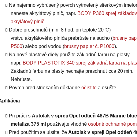
Na najemno vybrúsený povrch vytmelený stierkovým tmel
naneste akrylátový plnič, napr.
BODY P360 sprej základov
akrylátový plnič
.
Dobre preschnutú (min. 8 hod. pri teplote 20°C)
vrstvu
akrylátového plniča
prebrúste na sucho (
brúsny papi
P500
) alebo pod vodou (
brúsny papier č. P1000
).
Na nové plastové diely použite základnú farbu na plasty,
napr.
BODY PLASTOFIX 340 sprej základná farba na plas
Základnú farbu na plasty nechajte preschnúť cca 20 min.
Nebrúste.
Povrch pred striekaním dôkladne
očistite
a osušte.
Aplikácia
Pri práci s
Autolak v spreji Opel odtieň 487B Marine blue
metalíza 375 ml
používajte vhodné
osobné ochranné pom
Pred použitím sa uistite, že
Autolak v spreji Opel odtieň 