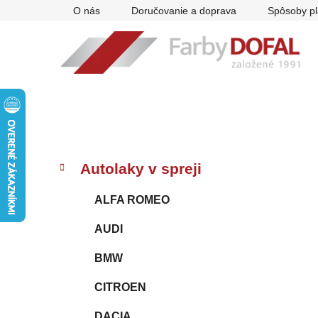
Prejsť
O nás
Doručovanie a doprava
Spôsoby pl
na
obsah
B
K
Preskočiť
Autolaky v spreji
a
kategórie
o
t
č
ALFA ROMEO
e
n
g
AUDI
ý
ó
p
r
BMW
i
a
e
n
CITROEN
e
DACIA