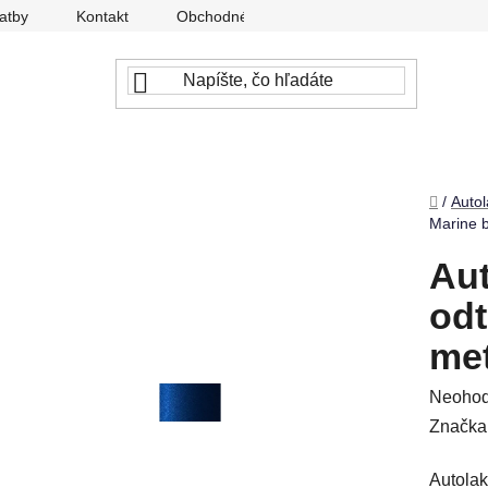
atby
Kontakt
Obchodné podmienky
Ochrana osobný
Domov
/
Autol
Marine b
Aut
odt
met
Prieme
Neohod
hodnot
Značka
produkt
Autolak
je