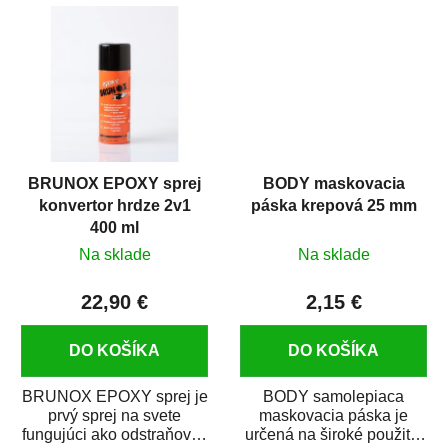
predmetov....
kovových a plastových...
BRUNOX EPOXY sprej
BODY maskovacia
konvertor hrdze 2v1
páska krepová 25 mm
400 ml
Na sklade
Na sklade
22,90 €
2,15 €
DO KOŠÍKA
DO KOŠÍKA
BRUNOX EPOXY sprej je
BODY samolepiaca
prvý sprej na svete
maskovacia páska je
fungujúci ako odstraňovač
určená na široké použitie