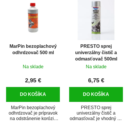
MarPin bezoplachový
PRESTO sprej
odhrdzovač 500 ml
univerzálny čistič a
odmasťovač 500ml
Na sklade
Na sklade
2,95 €
6,75 €
DO KOŠÍKA
DO KOŠÍKA
MarPin bezoplachový
PRESTO sprej
odhrdzovač je prípravok
univerzálny čistič a
na odstránenie korózie
odmasťovač je vhodný na
(hrdze) z kovových
odmastenie a čistenie na