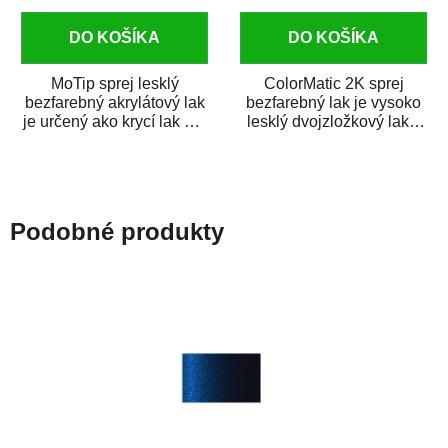
DO KOŠÍKA
DO KOŠÍKA
MoTip sprej lesklý
ColorMatic 2K sprej
bezfarebný akrylátový lak
bezfarebný lak je vysoko
je určený ako krycí lak pre
lesklý dvojzložkový lak s
metalické, perleťové,...
tužidlom v spreji. Je
extrémne...
Podobné produkty