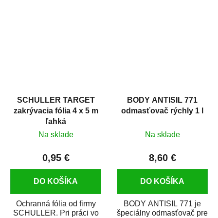
hrdze s epoxidovou
v autoopravárenstve
živicou. Bol...
i v domácej dielni. Je...
SCHULLER TARGET
BODY ANTISIL 771
zakrývacia fólia 4 x 5 m
odmasťovač rýchly 1 l
ľahká
Na sklade
Na sklade
0,95 €
8,60 €
DO KOŠÍKA
DO KOŠÍKA
Ochranná fólia od firmy
BODY ANTISIL 771 je
SCHULLER. Pri práci vo
špeciálny odmasťovač pre