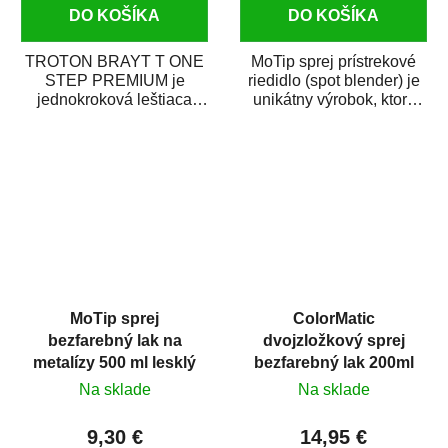
DO KOŠÍKA
DO KOŠÍKA
TROTON BRAYT T ONE
MoTip sprej prístrekové
STEP PREMIUM je
riedidlo (spot blender) je
jednokroková leštiaca
unikátny výrobok, ktorý
pasta novej generácie s
dokáže jednoducho
obsahom vysoko
zneviditeľniť...
kvalitného...
MoTip sprej
ColorMatic
bezfarebný lak na
dvojzložkový sprej
metalízy 500 ml lesklý
bezfarebný lak 200ml
Na sklade
Na sklade
9,30 €
14,95 €