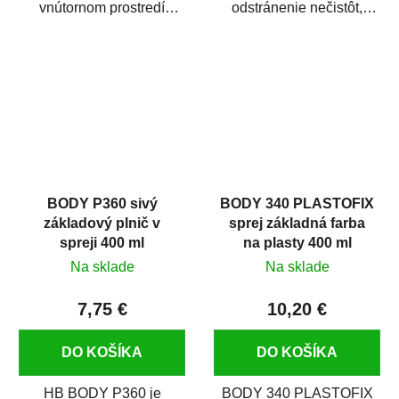
vnútornom prostredí
odstránenie nečistôt,
chráni pred zastriekaním
silikónu a mastnoty z
farbou, špinou,...
povrchov pred ich...
BODY P360 sivý
BODY 340 PLASTOFIX
základový plnič v
sprej základná farba
spreji 400 ml
na plasty 400 ml
Na sklade
Na sklade
7,75 €
10,20 €
DO KOŠÍKA
DO KOŠÍKA
HB BODY P360 je
BODY 340 PLASTOFIX