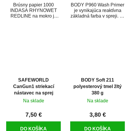
Brúsny papier 1000
BODY P960 Wash Primer
INDASA RHYNOWET
je vynikajúca reaktívna
REDLINE na mokro je
základná farba v spreji. Je
vodovzdorný brúsny
vhodná ako základná
papier určený
farba na...
predovšetkým pre...
SAFEWORLD
BODY Soft 211
CanGun1 striekací
polyesterový tmel žltý
nástavec na sprej
380 g
Na sklade
Na sklade
7,50 €
3,80 €
DO KOŠÍKA
DO KOŠÍKA