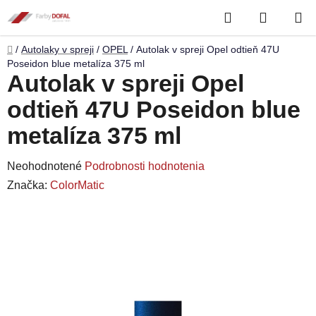
Prejsť
Hľadať
NÁKUP
na
obsah
KOŠÍK
Domov
/
Autolaky v spreji
/
OPEL
/
Autolak v spreji Opel odtieň 47U
Poseidon blue metalíza 375 ml
Autolak v spreji Opel
odtieň 47U Poseidon blue
metalíza 375 ml
Priemerné
Neohodnotené
Podrobnosti hodnotenia
hodnotenie
Značka:
ColorMatic
produktu
je
0,0
z
5
hviezdičiek.