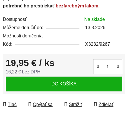
potrebné ho prestriekať
bezfarebným lakom
.
Dostupnosť
Na sklade
Môžeme doručiť do:
13.8.2026
Možnosti doručenia
Kód:
X3232/9267
19,95 €
/ ks
16,22 € bez DPH
Jednotková cena:
DO KOŠÍKA
Tlač
Opýtať sa
Strážiť
Zdieľať