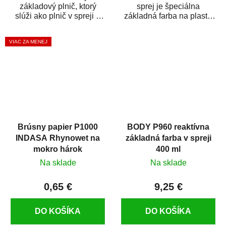
základový plnič, ktorý
sprej je špeciálna
slúži ako plnič v spreji a
základná farba na plasty,
základná farba v spreji
ktorá zaistí priľnavosť
zároveň. HB BODY...
vrchných náterov na...
VIAC ZA MENEJ
Brúsny papier P1000
BODY P960 reaktívna
INDASA Rhynowet na
základná farba v spreji
mokro hárok
400 ml
Na sklade
Na sklade
0,65 €
9,25 €
DO KOŠÍKA
DO KOŠÍKA