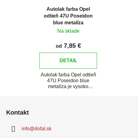
Autolak farba Opel
odtieň 47U Poseidon
blue metalíza
Na sklade
7,85 €
od
DETAIL
Autolak farba Opel odtieň
47U Poseidon blue
metalíza je vysoko
kvalitná farba na auto na
Z
bodové opravy,...
á
Kontakt
p
ä
info
@
dofal.sk
t