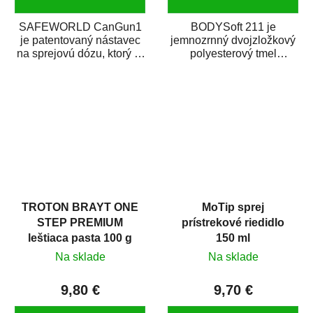
SAFEWORLD CanGun1
BODYSoft 211 je
je patentovaný nástavec
jemnozrnný dvojzložkový
na sprejovú dózu, ktorý ju
polyesterový tmel
premení na profesionálnu
s dobrými plniacimi
striekaciu...
schopnosťami. Je vhodný
na...
TROTON BRAYT ONE
MoTip sprej
STEP PREMIUM
prístrekové riedidlo
leštiaca pasta 100 g
150 ml
Na sklade
Na sklade
9,80 €
9,70 €