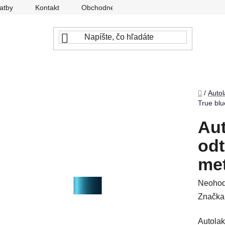
atby
Kontakt
Obchodné podmienky
Ochrana osobný
Domov
/
Autol
True blu
Aut
odt
met
Prieme
Neohod
hodnot
Značka
produkt
Autolak
je