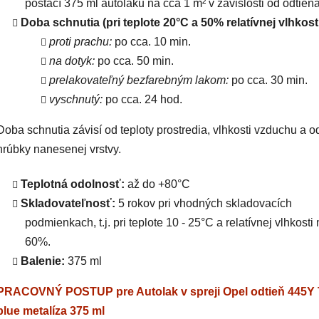
postačí 375 ml autolaku na cca 1 m² v závislosti od odtieňa
Doba schnutia (pri teplote 20°C a 50% relatívnej vlhkosti
proti prachu:
po cca. 10 min.
na dotyk:
po cca. 50 min.
prelakovateľný bezfarebným lakom:
po cca. 30 min.
vyschnutý:
po cca. 24 hod.
Doba schnutia závisí od teploty prostredia, vlhkosti vzduchu a o
hrúbky nanesenej vrstvy.
Teplotná odolnosť:
až do +80°C
Skladovateľnosť:
5 rokov pri vhodných skladovacích
podmienkach, t.j. pri teplote 10 - 25°C a relatívnej vlhkosti
60%.
Balenie:
375 ml
PRACOVNÝ POSTUP pre Autolak v spreji Opel odtieň 445Y 
blue metalíza 375 ml