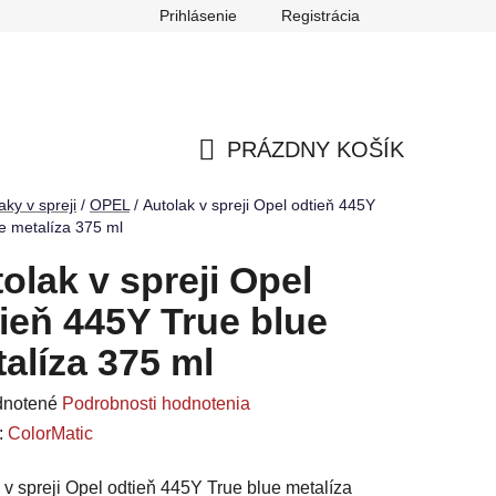
Prihlásenie
Registrácia
ch údajov
Reklamačný poriadok
Odstúpenie od zmluvy
PRÁZDNY KOŠÍK
NÁKUPNÝ
aky v spreji
/
OPEL
/
Autolak v spreji Opel odtieň 445Y
e metalíza 375 ml
KOŠÍK
olak v spreji Opel
ieň 445Y True blue
alíza 375 ml
rné
notené
Podrobnosti hodnotenia
enie
:
ColorMatic
u
 v spreji Opel odtieň 445Y True blue metalíza