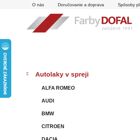
Prejsť
O nás
Doručovanie a doprava
Spôsoby pl
na
obsah
B
K
Preskočiť
Autolaky v spreji
a
kategórie
o
t
č
ALFA ROMEO
e
n
g
AUDI
ý
ó
p
r
BMW
i
a
e
n
CITROEN
e
DACIA