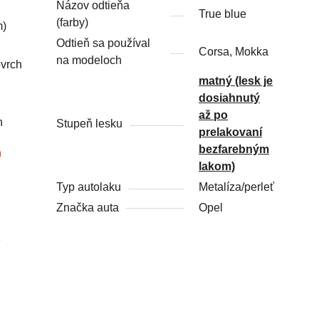
Názov odtieňa
True blue
(farby)
m)
Odtieň sa používal
Corsa, Mokka
na modeloch
ovrch
matný (lesk je
dosiahnutý
až po
h
Stupeň lesku
prelakovaní
bezfarebným
ň
lakom)
Typ autolaku
Metalíza/perleť
Značka auta
Opel