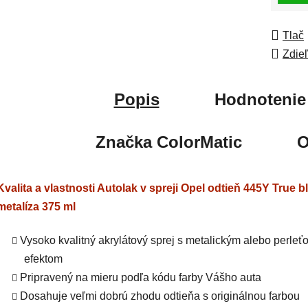
Tlač
Zdie
Popis
Hodnotenie
Značka
ColorMatic
O
Kvalita a vlastnosti Autolak v spreji Opel odtieň 445Y True b
metalíza 375 ml
Vysoko kvalitný akrylátový sprej s metalickým alebo perle
efektom
Pripravený na mieru podľa kódu farby Vášho auta
Dosahuje veľmi dobrú zhodu odtieňa s originálnou farbou