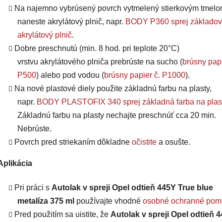
Na najemno vybrúsený povrch vytmelený stierkovým tmel
naneste akrylátový plnič, napr.
BODY P360 sprej základov
akrylátový plnič
.
Dobre preschnutú (min. 8 hod. pri teplote 20°C)
vrstvu
akrylátového plniča
prebrúste na sucho (
brúsny papi
P500
) alebo pod vodou (
brúsny papier č. P1000
).
Na nové plastové diely použite základnú farbu na plasty,
napr.
BODY PLASTOFIX 340 sprej základná farba na plas
Základnú farbu na plasty nechajte preschnúť cca 20 min.
Nebrúste.
Povrch pred striekaním dôkladne
očistite
a osušte.
Aplikácia
Pri práci s
Autolak v spreji Opel odtieň 445Y True blue
metalíza 375 ml
používajte vhodné
osobné ochranné pom
Pred použitím sa uistite, že
Autolak v spreji Opel odtieň 