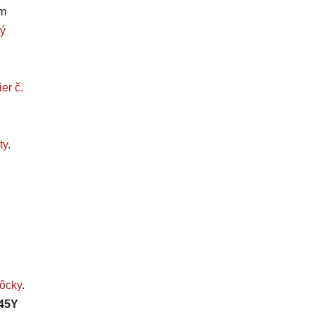
om
ý
er č.
ty
.
ôcky
.
445Y