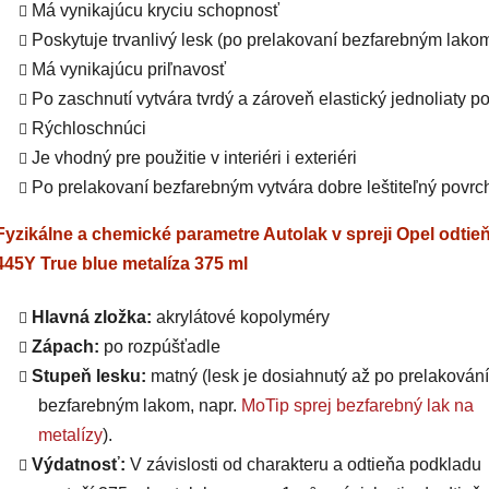
Má vynikajúcu kryciu schopnosť
Poskytuje trvanlivý lesk (po prelakovaní bezfarebným lako
Má vynikajúcu priľnavosť
Po zaschnutí vytvára tvrdý a zároveň elastický jednoliaty p
Rýchloschnúci
Je vhodný pre použitie v interiéri i exteriéri
Po prelakovaní bezfarebným vytvára dobre leštiteľný povrc
Fyzikálne a chemické parametre Autolak v spreji Opel odtie
445Y True blue metalíza 375 ml
Hlavná zložka:
akrylátové kopolyméry
Zápach:
po rozpúšťadle
Stupeň lesku:
matný (lesk je dosiahnutý až po prelakování
bezfarebným lakom, napr.
MoTip sprej bezfarebný lak na
metalízy
).
Výdatnosť:
V závislosti od charakteru a odtieňa podkladu