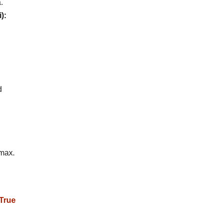
.
):
d
 max.
True