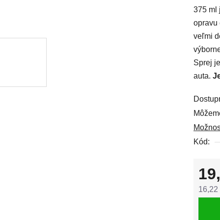
375 ml 
0,0
opravu 
z
veľmi d
5
výborne
hviezdi
Sprej j
auta.
J
Dostup
Môžeme
Možnos
Kód:
19
16,22
Jedno