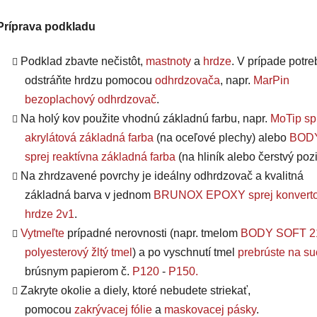
Príprava podkladu
Podklad zbavte nečistôt,
mastnoty
a
hrdze
. V prípade potre
odstráňte hrdzu pomocou
odhrdzovača
, napr.
MarPin
bezoplachový odhrdzovač
.
Na holý kov použite vhodnú základnú farbu, napr.
MoTip sp
akrylátová základná farba
(na oceľové plechy) alebo
BODY
sprej reaktívna základná farba
(na hliník alebo čerstvý pozi
Na zhrdzavené povrchy je ideálny odhrdzovač a kvalitná
základná barva v jednom
BRUNOX EPOXY sprej konverto
hrdze 2v1
.
Vytmeľte
prípadné nerovnosti (napr. tmelom
BODY SOFT 2
polyesterový žltý tmel
) a po vyschnutí tmel
prebrúste na s
brúsnym papierom č.
P120
-
P150
.
Zakryte okolie a diely, ktoré nebudete striekať,
pomocou
zakrývacej fólie
a
maskovacej pásky
.