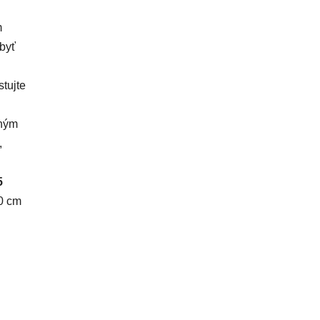
m
 byť
tujte
dným
,
5
30 cm