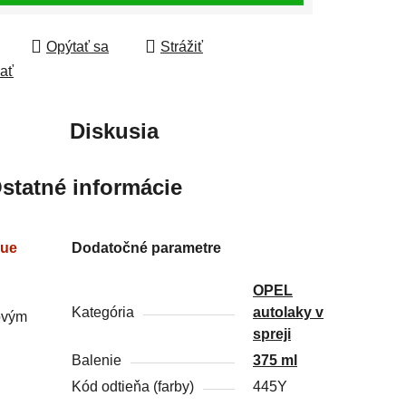
Opýtať sa
Strážiť
ľať
Diskusia
statné informácie
lue
Dodatočné parametre
OPEL
Kategória
autolaky v
ťovým
spreji
Balenie
375 ml
Kód odtieňa (farby)
445Y