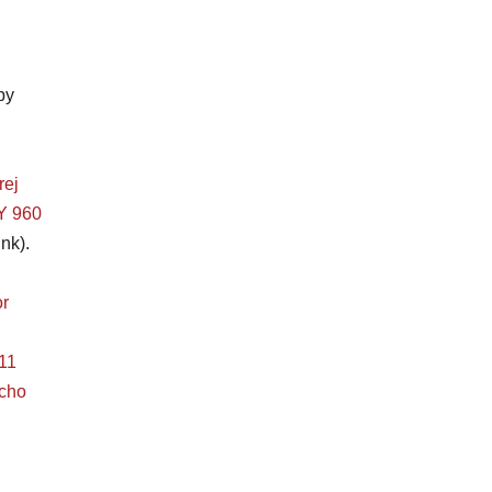
by
rej
 960
nk).
r
11
ucho