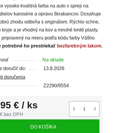
je vysoko kvalitná farba na auto v spreji na
dielov karosérie a opravu škrabancov. Dosahuje
obrú zhodu odtieňa s originálom. Rýchlo schne,
 kryje a je vhodný na kov a mnohé tvrdé plasty.
čiek.
e pripravený na mieru podľa kódu farby Vášho
e potrebné ho prestriekať
bezfarebným lakom
.
nosť
Na sklade
 doručiť do:
13.8.2026
ti doručenia
Z2290/9554
,95 €
/ ks
 € bez DPH
tková cena:
DO KOŠÍKA