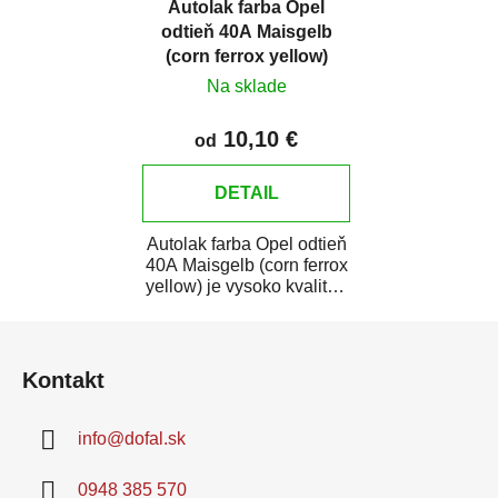
Autolak farba Opel
odtieň 40A Maisgelb
(corn ferrox yellow)
Na sklade
10,10 €
od
DETAIL
Autolak farba Opel odtieň
40A Maisgelb (corn ferrox
yellow) je vysoko kvalitná
farba na auto na bodové...
Z
á
Kontakt
p
ä
info
@
dofal.sk
t
i
0948 385 570