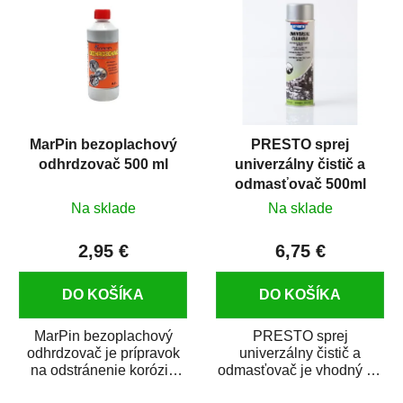
MarPin bezoplachový
PRESTO sprej
odhrdzovač 500 ml
univerzálny čistič a
odmasťovač 500ml
Na sklade
Na sklade
2,95 €
6,75 €
DO KOŠÍKA
DO KOŠÍKA
MarPin bezoplachový
PRESTO sprej
odhrdzovač je prípravok
univerzálny čistič a
na odstránenie korózie
odmasťovač je vhodný na
(hrdze) z kovových
odmastenie a čistenie na