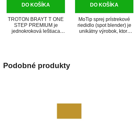
DO KOŠÍKA
DO KOŠÍKA
TROTON BRAYT T ONE
MoTip sprej prístrekové
STEP PREMIUM je
riedidlo (spot blender) je
jednokroková leštiaca
unikátny výrobok, ktorý
pasta novej generácie s
dokáže jednoducho
obsahom vysoko
zneviditeľniť...
kvalitného...
Podobné produkty