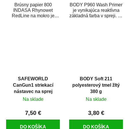
Brúsny papier 800
BODY P960 Wash Primer
INDASA Rhynowet
je vynikajúca reaktívna
RedLine na mokro je
základná farba v spreji. Je
vodovzdorný brúsny
vhodná ako základná
papier určený
farba na...
predovšetkým pre...
SAFEWORLD
BODY Soft 211
CanGun1 striekací
polyesterový tmel žltý
nástavec na sprej
380 g
Na sklade
Na sklade
7,50 €
3,80 €
DO KOŠÍKA
DO KOŠÍKA