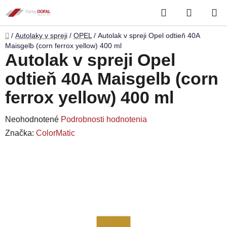
Prejsť
Hľadať
NÁKUP
na
obsah
KOŠÍK
Domov
/
Autolaky v spreji
/
OPEL
/
Autolak v spreji Opel odtieň 40A
Maisgelb (corn ferrox yellow) 400 ml
Autolak v spreji Opel
odtieň 40A Maisgelb (corn
ferrox yellow) 400 ml
Priemerné
Neohodnotené
Podrobnosti hodnotenia
hodnotenie
Značka:
ColorMatic
produktu
je
0,0
z
5
hviezdičiek.