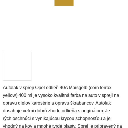
Autolak v spreji Opel odtieň 40A Maisgelb (corn ferrox
yellow) 400 ml je vysoko kvalitná farba na auto v spreji na
opravu dielov karosérie a opravu škrabancov. Autolak
dosahuje veľmi dobrú zhodu odtieňa s originálom. Je
rýchloschnúci s vynikajúcou krycou schopnosťou a je
vhodný na kov a mnohé tvrdé plasty. Sprej je pripravený na