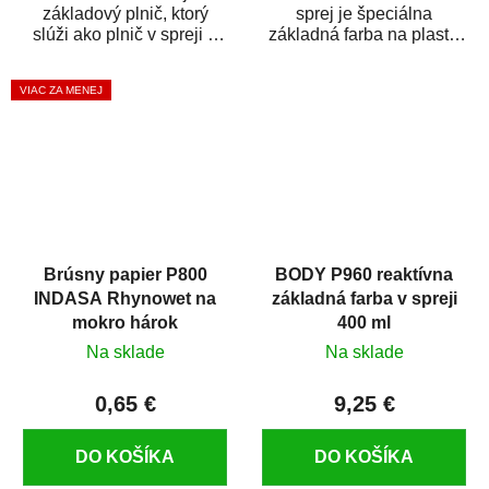
základový plnič, ktorý
sprej je špeciálna
slúži ako plnič v spreji a
základná farba na plasty,
základná farba v spreji
ktorá zaistí priľnavosť
zároveň. HB BODY...
vrchných náterov na...
VIAC ZA MENEJ
Brúsny papier P800
BODY P960 reaktívna
INDASA Rhynowet na
základná farba v spreji
mokro hárok
400 ml
Na sklade
Na sklade
0,65 €
9,25 €
DO KOŠÍKA
DO KOŠÍKA