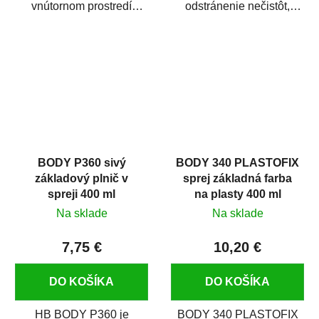
vnútornom prostredí
odstránenie nečistôt,
chráni pred zastriekaním
silikónu a mastnoty z
farbou, špinou,...
povrchov pred ich...
BODY P360 sivý
BODY 340 PLASTOFIX
základový plnič v
sprej základná farba
spreji 400 ml
na plasty 400 ml
Na sklade
Na sklade
7,75 €
10,20 €
DO KOŠÍKA
DO KOŠÍKA
HB BODY P360 je
BODY 340 PLASTOFIX