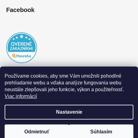
Facebook
Používame cookies, aby sme Vám umožnili pohodlné
prehliadanie webu a vďaka analýze fungovania webu
neustále zlepšovali jeho funkcie, výkon a použiteľnosť.
Viac informácií
Nastavenie
Vytvoril Shoptet
|
Realizoval Appgrade
Odmietnuť
Súhlasím
Copyright 2026
DOFAL autolaky
. Všetky práva