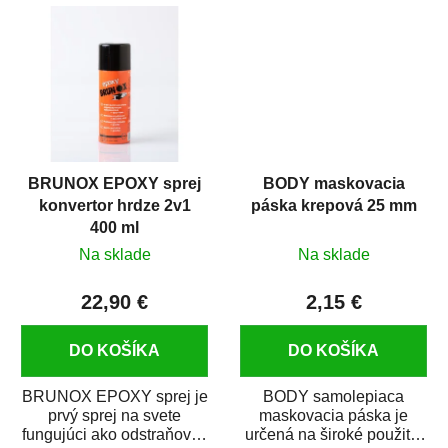
predmetov....
kovových a plastových...
BRUNOX EPOXY sprej
BODY maskovacia
konvertor hrdze 2v1
páska krepová 25 mm
400 ml
Na sklade
Na sklade
22,90 €
2,15 €
DO KOŠÍKA
DO KOŠÍKA
BRUNOX EPOXY sprej je
BODY samolepiaca
prvý sprej na svete
maskovacia páska je
fungujúci ako odstraňovač
určená na široké použitie