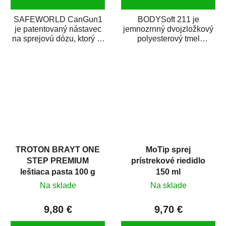
SAFEWORLD CanGun1
BODYSoft 211 je
je patentovaný nástavec
jemnozrnný dvojzložkový
na sprejovú dózu, ktorý ju
polyesterový tmel
premení na profesionálnu
s dobrými plniacimi
striekaciu...
schopnosťami. Je vhodný
na...
TROTON BRAYT ONE
MoTip sprej
STEP PREMIUM
prístrekové riedidlo
leštiaca pasta 100 g
150 ml
Na sklade
Na sklade
9,80 €
9,70 €