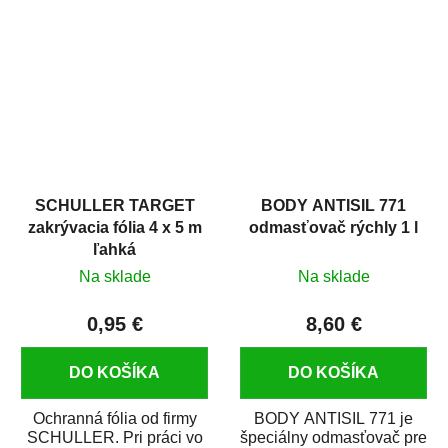
hrdze s epoxidovou
v autoopravárenstve
živicou. Bol...
i v domácej dielni. Je...
SCHULLER TARGET
BODY ANTISIL 771
zakrývacia fólia 4 x 5 m
odmasťovač rýchly 1 l
ľahká
Na sklade
Na sklade
0,95 €
8,60 €
DO KOŠÍKA
DO KOŠÍKA
Ochranná fólia od firmy
BODY ANTISIL 771 je
SCHULLER. Pri práci vo
špeciálny odmasťovač pre