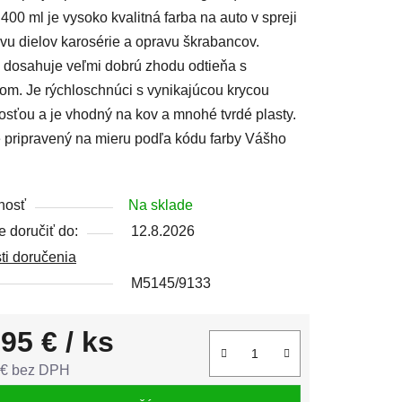
 400 ml je vysoko kvalitná farba na auto v spreji
vu dielov karosérie a opravu škrabancov.
 dosahuje veľmi dobrú zhodu odtieňa s
lom. Je rýchloschnúci s vynikajúcou krycou
čiek.
sťou a je vhodný na kov a mnohé tvrdé plasty.
e pripravený na mieru podľa kódu farby Vášho
nosť
Na sklade
 doručiť do:
12.8.2026
ti doručenia
M5145/9133
,95 €
/ ks
 € bez DPH
tková cena: