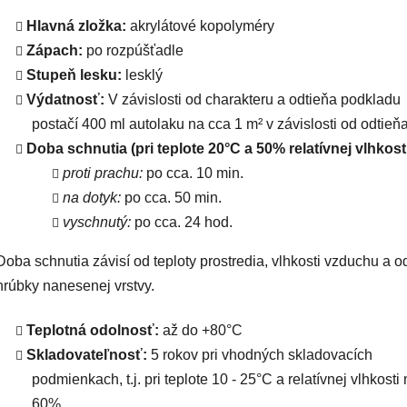
Hlavná zložka:
akrylátové kopolyméry
Zápach:
po rozpúšťadle
Stupeň lesku:
lesklý
Výdatnosť:
V závislosti od charakteru a odtieňa podkladu
postačí 400 ml autolaku na cca 1 m² v závislosti od odtieňa
Doba schnutia (pri teplote 20°C a 50% relatívnej vlhkosti
proti prachu:
po cca. 10 min.
na dotyk:
po cca. 50 min.
vyschnutý:
po cca. 24 hod.
Doba schnutia závisí od teploty prostredia, vlhkosti vzduchu a o
hrúbky nanesenej vrstvy.
Teplotná odolnosť:
až do +80°C
Skladovateľnosť:
5 rokov pri vhodných skladovacích
podmienkach, t.j. pri teplote 10 - 25°C a relatívnej vlhkosti
60%.