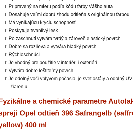
Pripravený na mieru podľa kódu farby Vášho auta
Dosahuje veľmi dobrú zhodu odtieňa s originálnou farbou
Má vynikajúcu kryciu schopnosť
Poskytuje trvanlivý lesk
Po zaschnutí vytvára tvrdý a zároveň elastický povrch
Dobre sa rozlieva a vytvára hladký povrch
Rýchloschnúci
Je vhodný pre použitie v interiéri i exteriéri
Vytvára dobre leštiteľný povrch
Je odolný voči vplyvom počasia, je svetlostály a odolný UV
žiareniu
Fyzikálne a chemické parametre Autola
spreji Opel odtieň 396 Safrangelb (saff
yellow) 400 ml