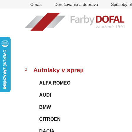
Prejsť
O nás
Doručovanie a doprava
Spôsoby pl
na
obsah
B
K
Preskočiť
Autolaky v spreji
a
kategórie
o
t
č
ALFA ROMEO
e
n
g
AUDI
ý
ó
p
r
BMW
i
a
e
n
CITROEN
e
DACIA