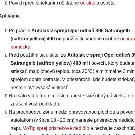
Povrch pred striekaním dôkladne
očistite
a osušte.
Aplikácia
Pri práci s
Autolak v spreji Opel odtieň 396 Safrangelb
(saffron yellow) 400 ml
používajte vhodné osobné
ochra
pomôcky
.
Pred použitím sa uistite, že
Autolak v spreji Opel odtieň 3
Safrangelb (saffron yellow) 400 ml
i povrch, ktorý budete
striekať, majú
izbovú teplotu (cca 20°C) a minimálne 3 min
sprejom dobre potraste. V priestoroch, kde budete striekať,
nesmie byť vysoká vlhkosť.
Na málo viditeľnom mieste naneste skúšobný nástrek a otes
znášanlivosť podkladu.
Na prechodovú zónu medzi opravovanou plochou a pôvo
autolakom (v šírce 10 - 20 cm) naneste prístrekové riedidlo
napr.
MoTip sprej prístrekové riedidlo
a nechajte zaschnúť.