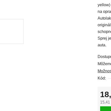
yellow)
0,0
na opra
z
Autolak
5
originá
hviezdi
schopno
Sprej j
auta.
Dostup
Môžeme
Možnos
Kód:
18
15,41
Jedno