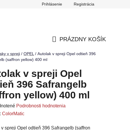
Prihlásenie
Registrácia
ch údajov
Reklamačný poriadok
Odstúpenie od zmluvy
PRÁZDNY KOŠÍK
NÁKUPNÝ
aky v spreji
/
OPEL
/
Autolak v spreji Opel odtieň 396
lb (saffron yellow) 400 ml
KOŠÍK
olak v spreji Opel
ieň 396 Safrangelb
ffron yellow) 400 ml
rné
notené
Podrobnosti hodnotenia
enie
:
ColorMatic
u
 v spreji Opel odtieň 396 Safrangelb (saffron