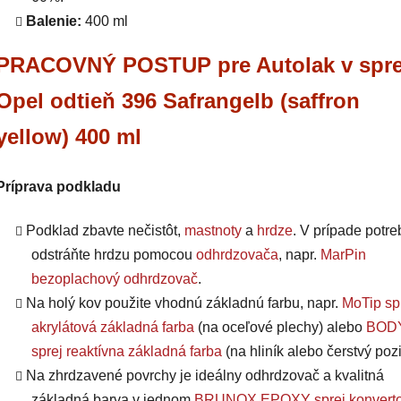
Balenie:
400 ml
PRACOVNÝ POSTUP pre Autolak v spre
Opel odtieň 396 Safrangelb (saffron
yellow) 400 ml
Príprava podkladu
Podklad zbavte nečistôt,
mastnoty
a
hrdze
. V prípade potre
odstráňte hrdzu pomocou
odhrdzovača
, napr.
MarPin
bezoplachový odhrdzovač
.
Na holý kov použite vhodnú základnú farbu, napr.
MoTip sp
akrylátová základná farba
(na oceľové plechy) alebo
BODY
sprej reaktívna základná farba
(na hliník alebo čerstvý pozi
Na zhrdzavené povrchy je ideálny odhrdzovač a kvalitná
základná barva v jednom
BRUNOX EPOXY sprej konverto