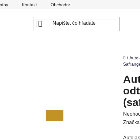
atby
Kontakt
Obchodné podmienky
Ochrana osobný
Domov
/
Autol
Safrange
Aut
odt
(sa
Prieme
Neohod
hodnot
Značka
produkt
Autolak
je