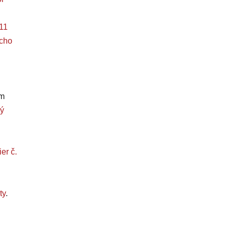
11
ucho
om
ý
er č.
ty
.