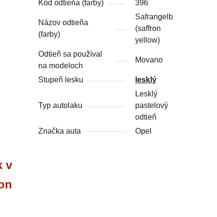
Kód odtieňa (farby)
396
Safrangelb
Názov odtieňa
(saffron
(farby)
yellow)
Odtieň sa používal
Movano
na modeloch
Stupeň lesku
lesklý
Lesklý
Typ autolaku
pastelový
odtieň
Značka auta
Opel
k v
ron