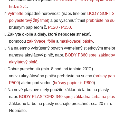
hrdze 2v1
.
Vytmeľte
prípadné nerovnosti (napr. tmelom
BODY SOFT 2
polyesterový žltý tmel
) a po vyschnutí tmel
prebrúste na s
brúsnym papierom č.
P120
-
P150
.
Zakryte okolie a diely, ktoré nebudete striekať,
pomocou
zakrývacej fólie
a
maskovacej pásky
.
Na najemno vybrúsený povrch vytmelený stierkovým tmel
naneste akrylátový plnič, napr.
BODY P360 sprej základov
akrylátový plnič
.
Dobre preschnutú (min. 8 hod. pri teplote 20°C)
vrstvu
akrylátového plniča
prebrúste na sucho (
brúsny papi
P500
) alebo pod vodou (
brúsny papier č. P800
).
Na nové plastové diely použite základnú farbu na plasty,
napr.
BODY PLASTOFIX 340 sprej základná farba na plas
Základnú farbu na plasty nechajte preschnúť cca 20 min.
Nebrúste.