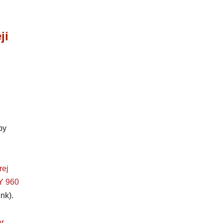
ji
by
rej
 960
nk).
r