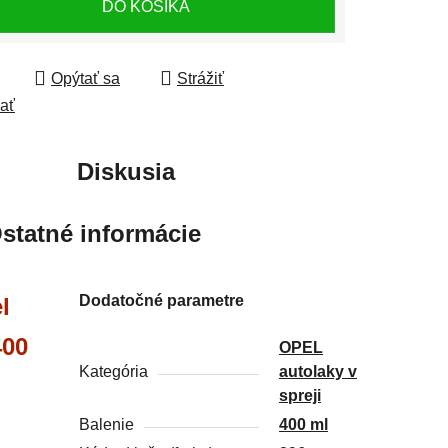
DO KOŠÍKA
Opýtať sa
Strážiť
ľať
Diskusia
statné informácie
Dodatočné parametre
l
400
OPEL
Kategória
autolaky v
spreji
Balenie
400 ml