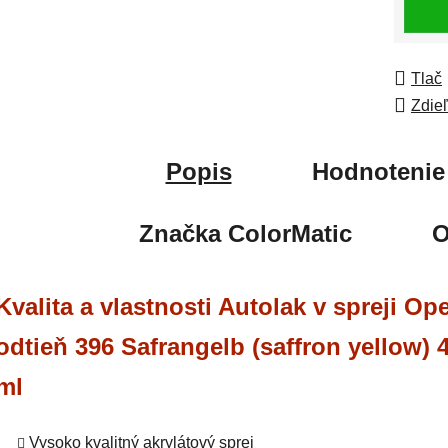
Tlač
Zdie
Popis
Hodnotenie
Značka
ColorMatic
O
Kvalita a vlastnosti Autolak v spreji Ope
odtieň 396 Safrangelb (saffron yellow) 
ml
Vysoko kvalitný akrylátový sprej