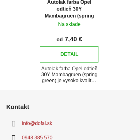
Autolak farba Opel
odtieň 30Y
Mambagruen (spring
green)
Na sklade
7,40 €
od
DETAIL
Autolak farba Opel odtieň
30Y Mambagruen (spring
green) je vysoko kvalitná
farba na auto na bodové
Z
opravy,...
á
Kontakt
p
ä
info
@
dofal.sk
t
i
0948 385 570