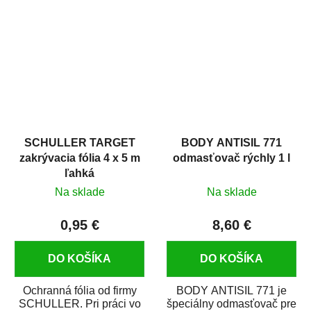
hrdze s epoxidovou
v autoopravárenstve
živicou. Bol...
i v domácej dielni. Je...
SCHULLER TARGET
BODY ANTISIL 771
zakrývacia fólia 4 x 5 m
odmasťovač rýchly 1 l
ľahká
Na sklade
Na sklade
0,95 €
8,60 €
DO KOŠÍKA
DO KOŠÍKA
Ochranná fólia od firmy
BODY ANTISIL 771 je
SCHULLER. Pri práci vo
špeciálny odmasťovač pre