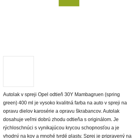
Autolak v spreji Opel odtieň 30Y Mambagruen (spring
green) 400 ml je vysoko kvalitná farba na auto v spreji na
opravu dielov karosérie a opravu škrabancov. Autolak
dosahuje veľmi dobrú zhodu odtieňa s originálom. Je
rýchloschnúci s vynikajúcou krycou schopnosťou a je
vhodný na kov a mnohé tvrdé plasty. Sprej je pripravený na