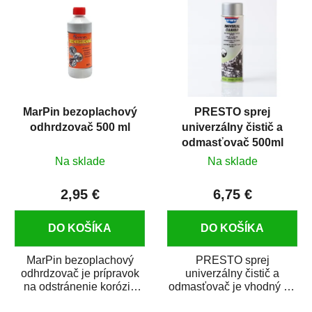
MarPin bezoplachový
PRESTO sprej
odhrdzovač 500 ml
univerzálny čistič a
odmasťovač 500ml
Na sklade
Na sklade
2,95 €
6,75 €
DO KOŠÍKA
DO KOŠÍKA
MarPin bezoplachový
PRESTO sprej
odhrdzovač je prípravok
univerzálny čistič a
na odstránenie korózie
odmasťovač je vhodný na
(hrdze) z kovových
odmastenie a čistenie na