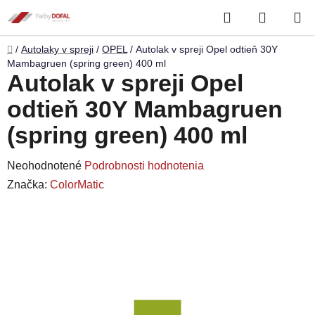
Prejsť
Hľadať
NÁKUP
na
obsah
KOŠÍK
Domov
/
Autolaky v spreji
/
OPEL
/
Autolak v spreji Opel odtieň 30Y
Mambagruen (spring green) 400 ml
Autolak v spreji Opel
odtieň 30Y Mambagruen
(spring green) 400 ml
Priemerné
Neohodnotené
Podrobnosti hodnotenia
hodnotenie
Značka:
ColorMatic
produktu
je
0,0
z
5
hviezdičiek.