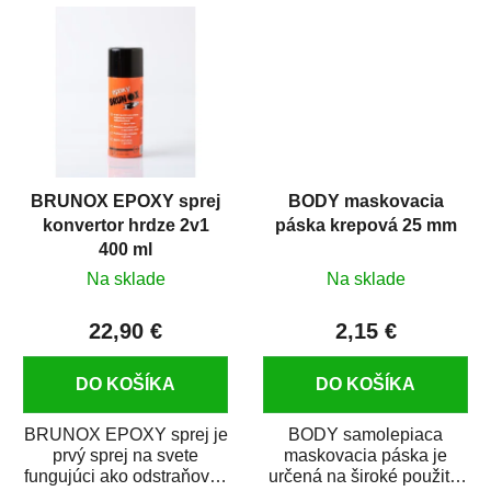
predmetov....
kovových a plastových...
BRUNOX EPOXY sprej
BODY maskovacia
konvertor hrdze 2v1
páska krepová 25 mm
400 ml
Na sklade
Na sklade
22,90 €
2,15 €
DO KOŠÍKA
DO KOŠÍKA
BRUNOX EPOXY sprej je
BODY samolepiaca
prvý sprej na svete
maskovacia páska je
fungujúci ako odstraňovač
určená na široké použitie