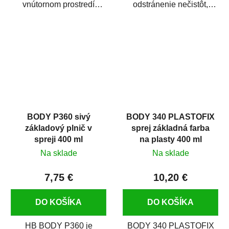
vnútornom prostredí
odstránenie nečistôt,
chráni pred zastriekaním
silikónu a mastnoty z
farbou, špinou,...
povrchov pred ich...
BODY P360 sivý
BODY 340 PLASTOFIX
základový plnič v
sprej základná farba
spreji 400 ml
na plasty 400 ml
Na sklade
Na sklade
7,75 €
10,20 €
DO KOŠÍKA
DO KOŠÍKA
HB BODY P360 je
BODY 340 PLASTOFIX