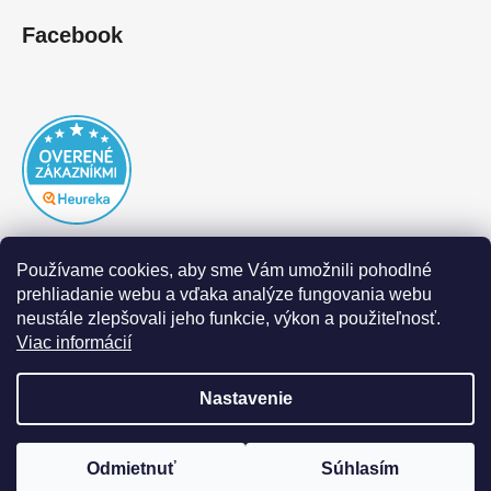
Facebook
Používame cookies, aby sme Vám umožnili pohodlné
prehliadanie webu a vďaka analýze fungovania webu
neustále zlepšovali jeho funkcie, výkon a použiteľnosť.
Viac informácií
Nastavenie
Vytvoril Shoptet
|
Realizoval Appgrade
Odmietnuť
Súhlasím
Copyright 2026
DOFAL autolaky
. Všetky práva