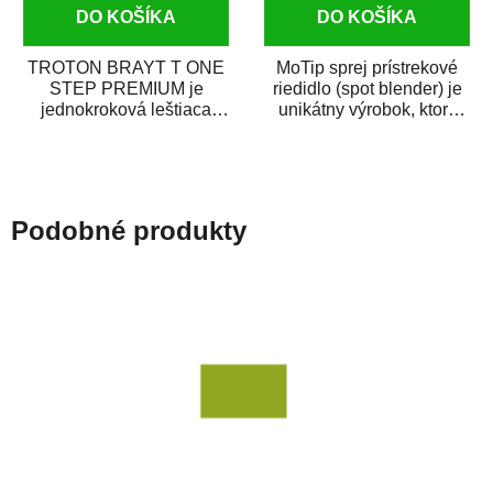
DO KOŠÍKA
DO KOŠÍKA
TROTON BRAYT T ONE
MoTip sprej prístrekové
STEP PREMIUM je
riedidlo (spot blender) je
jednokroková leštiaca
unikátny výrobok, ktorý
pasta novej generácie s
dokáže jednoducho
obsahom vysoko
zneviditeľniť...
kvalitného...
Podobné produkty