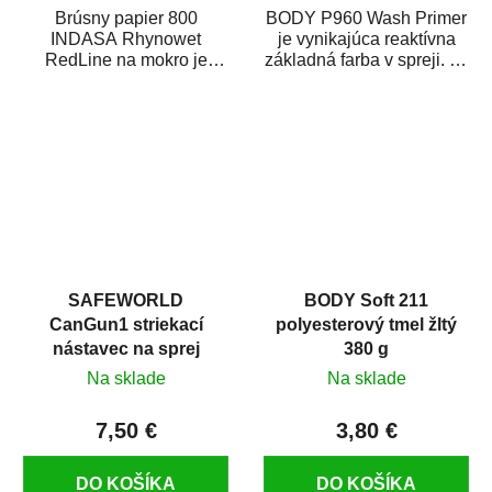
Brúsny papier 800
BODY P960 Wash Primer
INDASA Rhynowet
je vynikajúca reaktívna
RedLine na mokro je
základná farba v spreji. Je
vodovzdorný brúsny
vhodná ako základná
papier určený
farba na...
predovšetkým pre...
SAFEWORLD
BODY Soft 211
CanGun1 striekací
polyesterový tmel žltý
nástavec na sprej
380 g
Na sklade
Na sklade
7,50 €
3,80 €
DO KOŠÍKA
DO KOŠÍKA