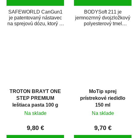
SAFEWORLD CanGun1
BODYSoft 211 je
je patentovaný nástavec
jemnozrnný dvojzložkový
na sprejovú dózu, ktorý ju
polyesterový tmel
premení na profesionálnu
s dobrými plniacimi
striekaciu...
schopnosťami. Je vhodný
na...
TROTON BRAYT ONE
MoTip sprej
STEP PREMIUM
prístrekové riedidlo
leštiaca pasta 100 g
150 ml
Na sklade
Na sklade
9,80 €
9,70 €