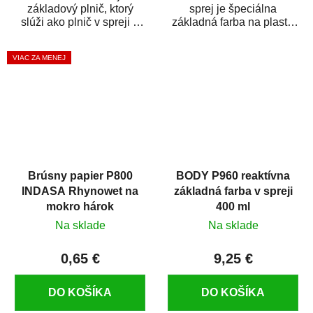
základový plnič, ktorý
sprej je špeciálna
slúži ako plnič v spreji a
základná farba na plasty,
základná farba v spreji
ktorá zaistí priľnavosť
zároveň. HB BODY...
vrchných náterov na...
VIAC ZA MENEJ
Brúsny papier P800
BODY P960 reaktívna
INDASA Rhynowet na
základná farba v spreji
mokro hárok
400 ml
Na sklade
Na sklade
0,65 €
9,25 €
DO KOŠÍKA
DO KOŠÍKA