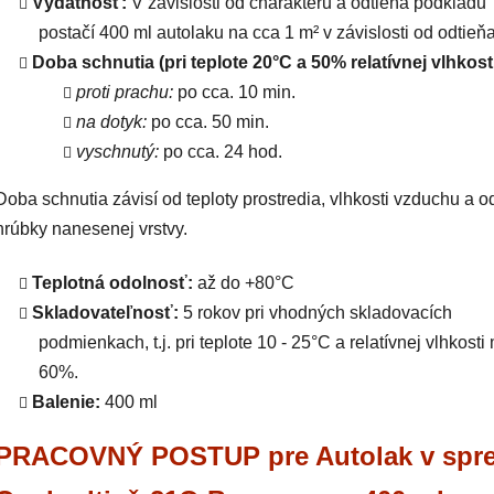
Výdatnosť:
V závislosti od charakteru a odtieňa podkladu
postačí 400 ml autolaku na cca 1 m² v závislosti od odtieňa
Doba schnutia (pri teplote 20°C a 50% relatívnej vlhkosti
proti prachu:
po cca. 10 min.
na dotyk:
po cca. 50 min.
vyschnutý:
po cca. 24 hod.
Doba schnutia závisí od teploty prostredia, vlhkosti vzduchu a o
hrúbky nanesenej vrstvy.
Teplotná odolnosť:
až do +80°C
Skladovateľnosť:
5 rokov pri vhodných skladovacích
podmienkach, t.j. pri teplote 10 - 25°C a relatívnej vlhkosti
60%.
Balenie:
400 ml
PRACOVNÝ POSTUP pre Autolak v spre