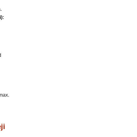
.
):
d
 max.
ji