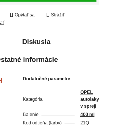
Opýtať sa
Strážiť
ľať
Diskusia
statné informácie
Dodatočné parametre
l
OPEL
Kategória
autolaky
v spreji
Balenie
400 ml
Kód odtieňa (farby)
21Q