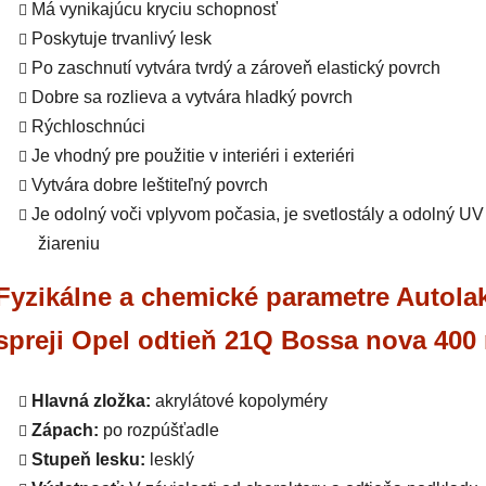
Má vynikajúcu kryciu schopnosť
Poskytuje trvanlivý lesk
Po zaschnutí vytvára tvrdý a zároveň elastický povrch
Dobre sa rozlieva a vytvára hladký povrch
Rýchloschnúci
Je vhodný pre použitie v interiéri i exteriéri
Vytvára dobre leštiteľný povrch
Je odolný voči vplyvom počasia, je svetlostály a odolný UV
žiareniu
Fyzikálne a chemické parametre Autola
spreji Opel odtieň 21Q Bossa nova 400
Hlavná zložka:
akrylátové kopolyméry
Zápach:
po rozpúšťadle
Stupeň lesku:
lesklý