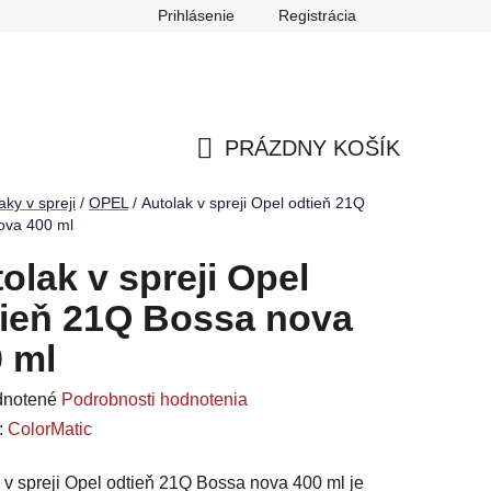
Prihlásenie
Registrácia
ch údajov
Reklamačný poriadok
Odstúpenie od zmluvy
PRÁZDNY KOŠÍK
NÁKUPNÝ
aky v spreji
/
OPEL
/
Autolak v spreji Opel odtieň 21Q
ova 400 ml
KOŠÍK
olak v spreji Opel
ieň 21Q Bossa nova
 ml
rné
notené
Podrobnosti hodnotenia
enie
:
ColorMatic
u
 v spreji Opel odtieň 21Q Bossa nova 400 ml je