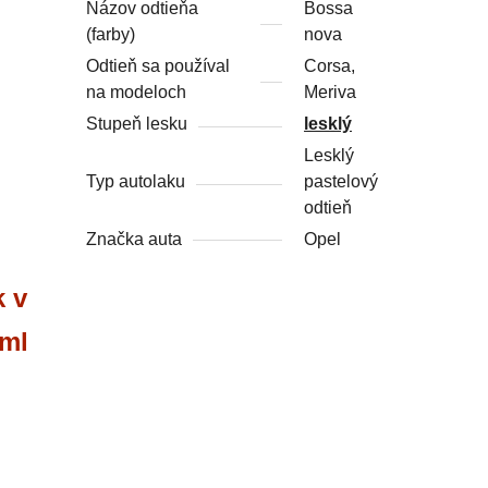
Názov odtieňa
Bossa
(farby)
nova
Odtieň sa používal
Corsa,
na modeloch
Meriva
Stupeň lesku
lesklý
Lesklý
Typ autolaku
pastelový
odtieň
Značka auta
Opel
k v
 ml