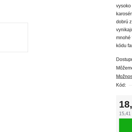
vysoko 
0,0
karosér
z
dobrú z
5
vynikaj
hviezdi
mnohé t
kódu fa
Dostup
Môžeme
Možnos
Kód:
18
15,41
Jedno