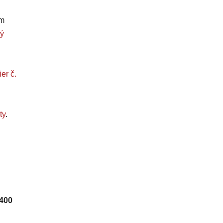
om
ý
er č.
ty
.
 400