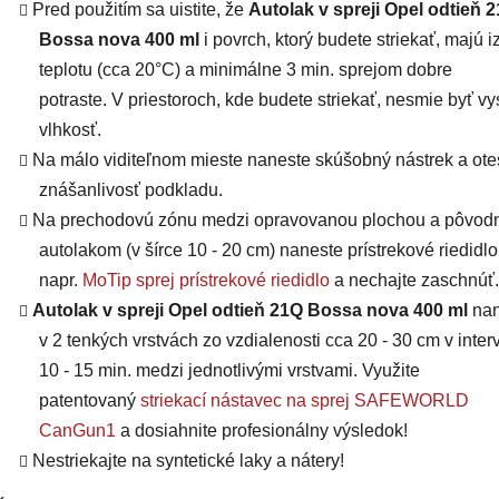
Pred použitím sa uistite, že
Autolak v spreji Opel odtieň 
Bossa nova 400 ml
i povrch, ktorý budete striekať, majú
i
teplotu (cca 20°C) a minimálne 3 min. sprejom dobre
potraste. V priestoroch, kde budete striekať, nesmie byť v
vlhkosť.
Na málo viditeľnom mieste naneste skúšobný nástrek a otes
znášanlivosť podkladu.
Na prechodovú zónu medzi opravovanou plochou a pôvo
autolakom (v šírce 10 - 20 cm) naneste prístrekové riedidlo
napr.
MoTip sprej prístrekové riedidlo
a nechajte zaschnúť.
Autolak v spreji Opel odtieň 21Q Bossa nova 400 ml
na
v 2 tenkých vrstvách zo vzdialenosti cca 20 - 30 cm v inter
10 - 15 min. medzi jednotlivými vrstvami. Využite
patentovaný
striekací nástavec na sprej SAFEWORLD
CanGun1
a dosiahnite profesionálny výsledok!
Nestriekajte na syntetické laky a nátery!