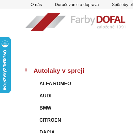
Prejsť
O nás
Doručovanie a doprava
Spôsoby pl
na
obsah
B
K
Preskočiť
Autolaky v spreji
a
kategórie
o
t
č
ALFA ROMEO
e
n
g
AUDI
ý
ó
p
r
BMW
i
a
e
n
CITROEN
e
DACIA