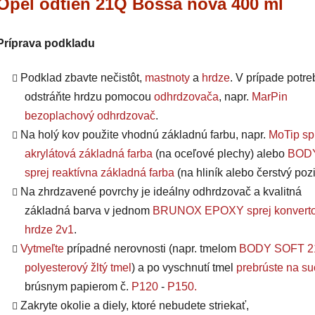
Opel odtieň 21Q Bossa nova 400 ml
Príprava podkladu
Podklad zbavte nečistôt,
mastnoty
a
hrdze
. V prípade potre
odstráňte hrdzu pomocou
odhrdzovača
, napr.
MarPin
bezoplachový odhrdzovač
.
Na holý kov použite vhodnú základnú farbu, napr.
MoTip sp
akrylátová základná farba
(na oceľové plechy) alebo
BODY
sprej reaktívna základná farba
(na hliník alebo čerstvý pozi
Na zhrdzavené povrchy je ideálny odhrdzovač a kvalitná
základná barva v jednom
BRUNOX EPOXY sprej konverto
hrdze 2v1
.
Vytmeľte
prípadné nerovnosti (napr. tmelom
BODY SOFT 2
polyesterový žltý tmel
) a po vyschnutí tmel
prebrúste na s
brúsnym papierom č.
P120
-
P150
.
Zakryte okolie a diely, ktoré nebudete striekať,