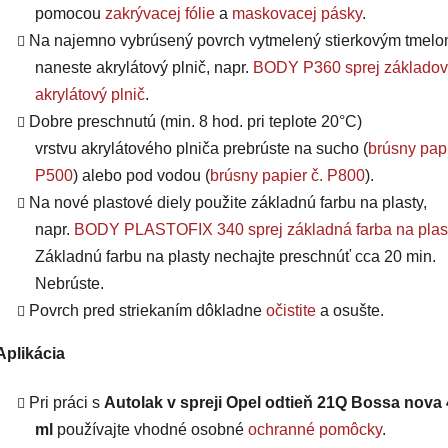
pomocou
zakrývacej fólie
a
maskovacej pásky
.
Na najemno vybrúsený povrch vytmelený stierkovým tmel
naneste akrylátový plnič, napr.
BODY P360 sprej základov
akrylátový plnič
.
Dobre preschnutú (min. 8 hod. pri teplote 20°C)
vrstvu
akrylátového plniča
prebrúste na sucho (
brúsny papi
P500
) alebo pod vodou (
brúsny papier č. P800
).
Na nové plastové diely použite základnú farbu na plasty,
napr.
BODY PLASTOFIX 340 sprej základná farba na plas
Základnú farbu na plasty nechajte preschnúť cca 20 min.
Nebrúste.
Povrch pred striekaním dôkladne
očistite
a osušte.
Aplikácia
Pri práci s
Autolak v spreji Opel odtieň 21Q Bossa nova
ml
používajte vhodné osobné
ochranné pomôcky
.