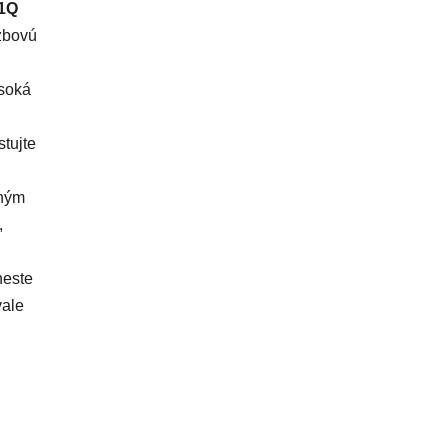
21Q
zbovú
ysoká
tujte
dným
,
neste
vale