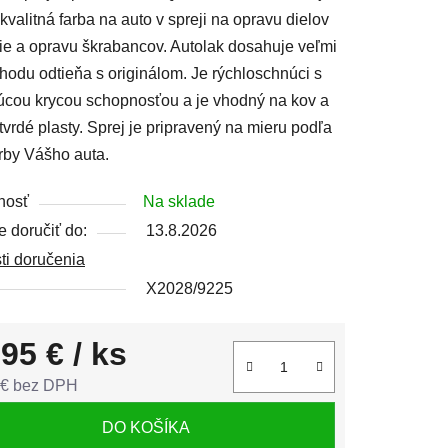
kvalitná farba na auto v spreji na opravu dielov
ie a opravu škrabancov. Autolak dosahuje veľmi
hodu odtieňa s originálom. Je rýchloschnúci s
úcou krycou schopnosťou a je vhodný na kov a
čiek.
vrdé plasty. Sprej je pripravený na mieru podľa
rby Vášho auta.
nosť
Na sklade
 doručiť do:
13.8.2026
ti doručenia
X2028/9225
,95 €
/ ks
 € bez DPH
tková cena:
DO KOŠÍKA