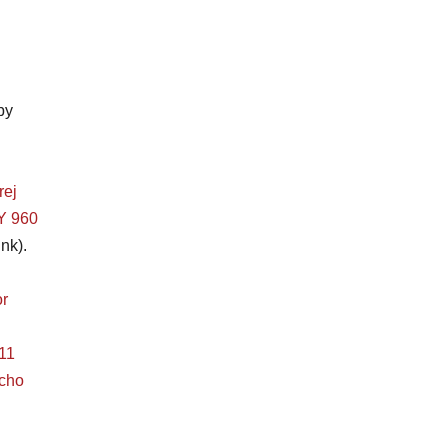
by
rej
 960
nk).
r
11
ucho