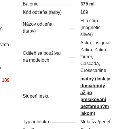
Balenie
375 ml
Kód odtieňa (farby)
189
Flip chip
Názov odtieňa
(magnetic
m)
(farby)
silver)
Astra, Insignia,
ovrch
Zafira, Zafira
Odtieň sa používal
tourer,
na modeloch
Cascada,
h
Crosscarline
matný (lesk je
ň 189
dosiahnutý
až po
Stupeň lesku
prelakovaní
bezfarebným
lakom)
Typ autolaku
Metalíza/perleť