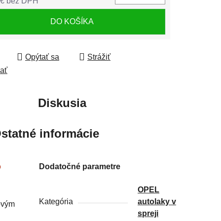
 € bez DPH
tková cena:
DO KOŠÍKA
Opýtať sa
Strážiť
ľať
Diskusia
statné informácie
p
Dodatočné parametre
OPEL
Kategória
autolaky v
ťovým
spreji