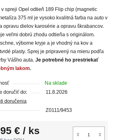
u
 v spreji Opel odtieň 189 Flip chip (magnetic
 metalíza 375 ml je vysoko kvalitná farba na auto v
na opravu dielov karosérie a opravu škrabancov.
e veľmi dobrú zhodu odtieňa s originálom.
schne, výborne kryje a je vhodný na kov a
čiek.
vrdé plasty. Sprej je pripravený na mieru podľa
rby Vášho auta.
Je potrebné ho prestriekať
ebným lakom
.
nosť
Na sklade
 doručiť do:
11.8.2026
ti doručenia
Z0111/9453
,95 €
/ ks