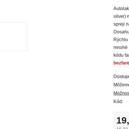
produkt
Autolak
je
silver)
0,0
spreji 
z
Dosahuj
5
Rýchlo 
hviezdi
mnohé t
kódu fa
bezfar
Dostup
Môžeme
Možnos
Kód:
19