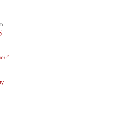
om
ý
er č.
ty
.