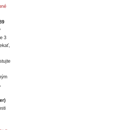
bné
89
ý
e 3
ekať,
tujte
dným
,
er)
sti