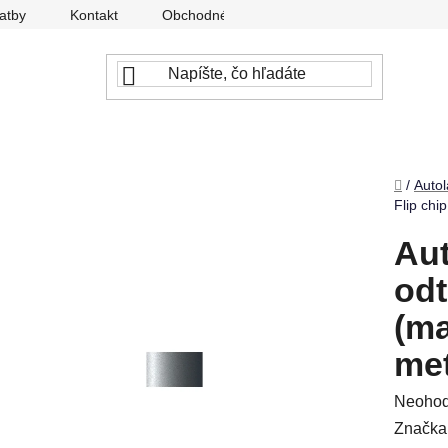
atby
Kontakt
Obchodné podmienky
Ochrana osobný
Domov
/
Autol
Flip chi
Aut
odt
(ma
met
Prieme
Neohod
hodnot
Značka