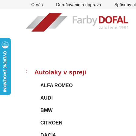
Prejsť
O nás
Doručovanie a doprava
Spôsoby pl
na
obsah
B
K
Preskočiť
Autolaky v spreji
a
kategórie
o
t
č
ALFA ROMEO
e
n
g
AUDI
ý
ó
p
r
BMW
i
a
e
n
CITROEN
e
DACIA