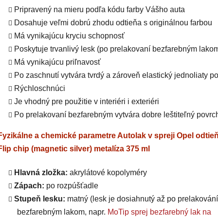
Pripravený na mieru podľa kódu farby Vášho auta
Dosahuje veľmi dobrú zhodu odtieňa s originálnou farbou
Má vynikajúcu kryciu schopnosť
Poskytuje trvanlivý lesk (po prelakovaní bezfarebným lako
Má vynikajúcu priľnavosť
Po zaschnutí vytvára tvrdý a zároveň elastický jednoliaty p
Rýchloschnúci
Je vhodný pre použitie v interiéri i exteriéri
Po prelakovaní bezfarebným vytvára dobre leštiteľný povrc
Fyzikálne a chemické parametre Autolak v spreji Opel odtie
Flip chip (magnetic silver) metalíza 375 ml
Hlavná zložka:
akrylátové kopolyméry
Zápach:
po rozpúšťadle
Stupeň lesku:
matný (lesk je dosiahnutý až po prelakování
bezfarebným lakom, napr.
MoTip sprej bezfarebný lak na