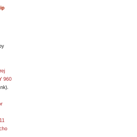
ip
by
rej
 960
nk).
r
11
ucho