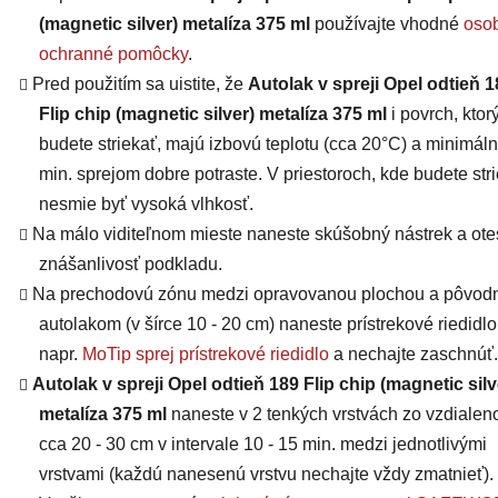
(magnetic silver) metalíza 375 ml
používajte vhodné
oso
ochranné pomôcky
.
Pred použitím sa uistite, že
Autolak v spreji Opel odtieň 1
Flip chip (magnetic silver) metalíza 375 ml
i povrch, ktor
budete striekať, majú
izbovú teplotu (cca 20°C) a minimáln
min. sprejom dobre potraste. V priestoroch, kde budete stri
nesmie byť vysoká vlhkosť.
Na málo viditeľnom mieste naneste skúšobný nástrek a otes
znášanlivosť podkladu.
Na prechodovú zónu medzi opravovanou plochou a pôvo
autolakom (v šírce 10 - 20 cm) naneste prístrekové riedidlo
napr.
MoTip sprej prístrekové riedidlo
a nechajte zaschnúť.
Autolak v spreji Opel odtieň 189 Flip chip (magnetic silv
metalíza 375 ml
naneste v 2 tenkých vrstvách zo vzdialeno
cca 20 - 30 cm v intervale 10 - 15 min. medzi jednotlivými
vrstvami (každú nanesenú vrstvu nechajte vždy zmatnieť).