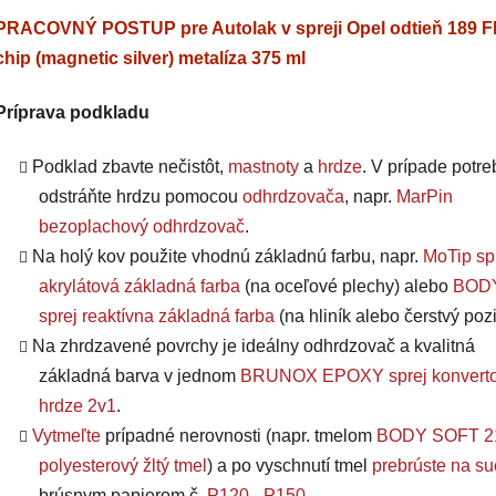
PRACOVNÝ POSTUP pre Autolak v spreji Opel odtieň 189 Fl
chip (magnetic silver) metalíza 375 ml
Príprava podkladu
Podklad zbavte nečistôt,
mastnoty
a
hrdze
. V prípade potre
odstráňte hrdzu pomocou
odhrdzovača
, napr.
MarPin
bezoplachový odhrdzovač
.
Na holý kov použite vhodnú základnú farbu, napr.
MoTip sp
akrylátová základná farba
(na oceľové plechy) alebo
BODY
sprej reaktívna základná farba
(na hliník alebo čerstvý pozi
Na zhrdzavené povrchy je ideálny odhrdzovač a kvalitná
základná barva v jednom
BRUNOX EPOXY sprej konverto
hrdze 2v1
.
Vytmeľte
prípadné nerovnosti (napr. tmelom
BODY SOFT 2
polyesterový žltý tmel
) a po vyschnutí tmel
prebrúste na s
brúsnym papierom č.
P120
-
P150
.