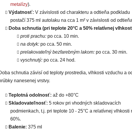
metalízy
).
Výdatnosť:
V závislosti od charakteru a odtieňa podkladu
postačí 375 ml autolaku na cca 1 m² v závislosti od odtieňa
Doba schnutia (pri teplote 20°C a 50% relatívnej vlhkosti
proti prachu:
po cca. 10 min.
na dotyk:
po cca. 50 min.
prelakovateľný bezfarebným lakom:
po cca. 30 min.
vyschnutý:
po cca. 24 hod.
Doba schnutia závisí od teploty prostredia, vlhkosti vzduchu a o
hrúbky nanesenej vrstvy.
Teplotná odolnosť:
až do +80°C
Skladovateľnosť:
5 rokov pri vhodných skladovacích
podmienkach, t.j. pri teplote 10 - 25°C a relatívnej vlhkosti
60%.
Balenie:
375 ml