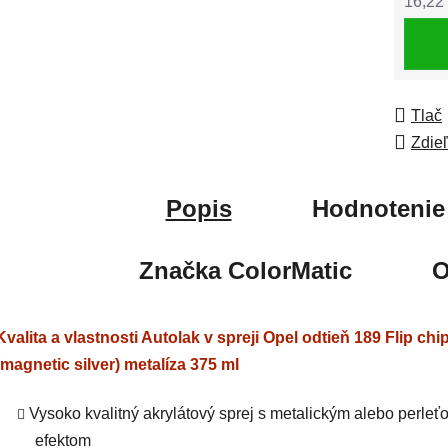
16,22
Jedno
Tlač
Zdie
Popis
Hodnotenie
Značka
ColorMatic
O
Kvalita a vlastnosti Autolak v spreji Opel odtieň 189 Flip chi
(magnetic silver) metalíza 375 ml
Vysoko kvalitný akrylátový sprej s metalickým alebo perle
efektom