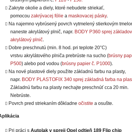
Zakryte okolie a diely, ktoré nebudete striekať,
pomocou
zakrývacej fólie
a
maskovacej pásky
.
Na najemno vybrúsený povrch vytmelený stierkovým tmel
naneste akrylátový plnič, napr.
BODY P360 sprej základov
akrylátový plnič
.
Dobre preschnutú (min. 8 hod. pri teplote 20°C)
vrstvu
akrylátového plniča
prebrúste na sucho (
brúsny papi
P500
) alebo pod vodou (
brúsny papier č. P1000
).
Na nové plastové diely použite základnú farbu na plasty,
napr.
BODY PLASTOFIX 340 sprej základná farba na plas
Základnú farbu na plasty nechajte preschnúť cca 20 min.
Nebrúste.
Povrch pred striekaním dôkladne
očistite
a osušte.
Aplikácia
Pri práci s
Autolak v spreji Opel odtieň 189 Flip chip