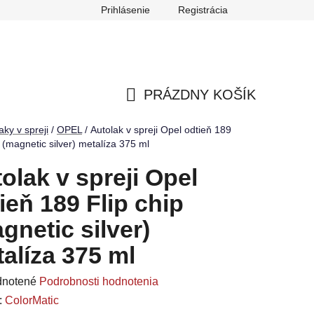
Prihlásenie
Registrácia
ch údajov
Reklamačný poriadok
Odstúpenie od zmluvy
PRÁZDNY KOŠÍK
NÁKUPNÝ
aky v spreji
/
OPEL
/
Autolak v spreji Opel odtieň 189
p (magnetic silver) metalíza 375 ml
KOŠÍK
olak v spreji Opel
ieň 189 Flip chip
gnetic silver)
alíza 375 ml
rné
notené
Podrobnosti hodnotenia
enie
:
ColorMatic